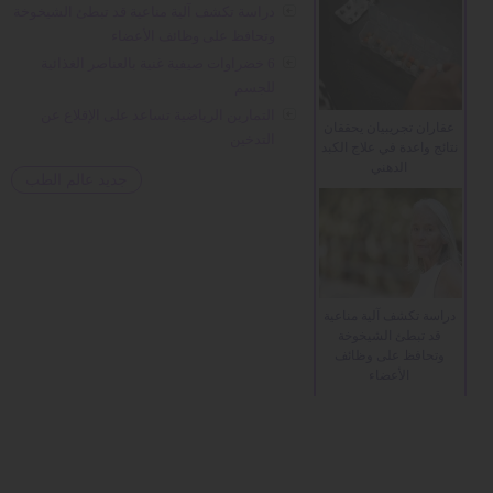
الأصناف المعروضة للبيع في متاجر السوبر ماركت
دراسة تكشف آلية مناعية قد تبطئ الشيخوخة
القريبة تحتوي أيضاً على مكونات لم أستخدمها
وتحافظ على وظائف الأعضاء
مطلقاً في إعداد الطعام، وبالتأكيد لا توجد ضمن
6 خضراوات صيفية غنية بالعناصر الغذائية
المكونات الغذائية في مطبخي، مثل: صمغ الغوار،
للجسم
والكاراجينان، وليسيثين دوار الشمس،
التمارين الرياضية تساعد على الإقلاع عن
والكاروت...
اقرأ المزيد
عقاران تجريبيان يحققان
التدخين
نتائج واعدة في علاج الكبد
الدهني
جديد عالم الطب
دراسة تكشف آلية مناعية
قد تبطئ الشيخوخة
وتحافظ على وظائف
الأعضاء