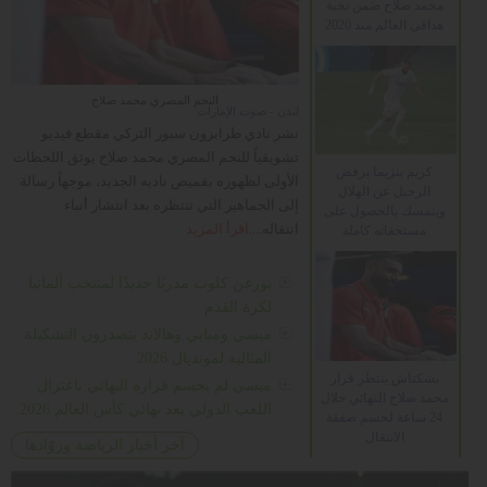
محمد صلاح ضمن نخبة
هدافي العالم منذ 2020
النجم المصري محمد صلاح
لندن - صوت الإمارات
نشر نادي طرابزون سبور التركي مقطع فيديو
تشويقياً للنجم المصري محمد صلاح يوثق اللحظات
كريم بنزيما يرفض
الأولى لظهوره بقميص ناديه الجديد، موجهاً رسالة
الرحيل عن الهلال
إلى الجماهير التي تنتظره بعد انتشار أنباء
ويتمسك بالحصول على
انتقاله....
اقرأ المزيد
مستحقاته كاملة
يورغن كلوب مدربًا جديدًا لمنتخب ألمانيا
لكرة القدم
ميسي ومبابي وهالاند يتصدرون التشكيلة
المثالية لمونديال 2026
بشكتاش ينتظر قرار
ميسي لم يحسم قراره النهائي باعتزال
محمد صلاح النهائي خلال
اللعب الدولي بعد نهائي كأس العالم 2026
24 ساعة لحسم صفقة
الانتقال
آخر أخبار الرياضة وروّادها