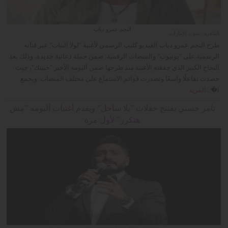
النجم عمرو دياب
القاهرة - صوت الإمارات
طرح النجم عمرو دياب الفيديو كليب الرسمي لأغنية "لولا البنات" عبر قناته
الرسمية على "يوتيوب" والمنصات الرقمية، ضمن حملة دعائية جديدة، وذلك بعد
النجاح الكبير الذي حققته الأغنية منذ طرحها ضمن ألبومه الأخير "حبيتك"، حيث
حصدت تفاعلًا واسعًا وتصدرت قوائم الاستماع على مختلف المنصات. ويجمع
ا�...
المزيد
تامر حسني يفتتح حفلات "يلا ساحل" ويقدم أغنيات ألبومه "مش
هتكرر" لأول مرة