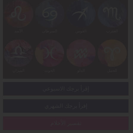
العقرب
القوس
السرطان
الأسد
الحمل
الدلو
الحوت
الميزان
إقرأ برجك الاسبوعي
إفرأ برجك الشهري
تفسير الأحلام