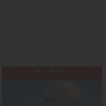
غزّة تُشيّع 112 جثماناً من عائلتين في إحدى أكبر جنازات القطاع منذ بدء
الحرب
تشييع 112 جثماناً لضحايا قصف إسرائيلي في غزة