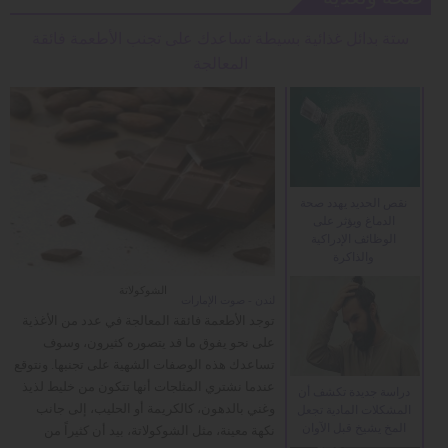
ستة بدائل غذائية بسيطة تساعدك على تجنب الأطعمة فائقة
المعالجة
نقص الحديد يهدد صحة
الدماغ ويؤثر على
الوظائف الإدراكية
والذاكرة
الشوكولاتة
لندن - صوت الإمارات
توجد الأطعمة فائقة المعالجة في عدد من الأغذية
على نحو يفوق ما قد يتصوره كثيرون، وسوف
تساعدك هذه الوصفات الشهية على تجنبها. ونتوقع
عندما نشتري المثلجات أنها تتكون من خليط لذيذ
دراسة جديدة تكشف أن
وغني بالدهون، كالكريمة أو الحليب، إلى جانب
المشكلات المادية تجعل
المخ يشيخ قبل الآوان
نكهة معينة، مثل الشوكولاتة، بيد أن كثيراً من