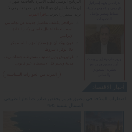
البرنامج الوطني لطب الأسرة بالعاصمة طهران،
عراقجي يتهم إسرائيل
إن ما تفعله إيران هو الدفاع عن حدودها، وهي لا
بالوقوف وراء هجوم ميناء
دمياط ومصر تواصل
تريد استمرار الحرب....
اقرأ المزيد
التحقيقات
عراقجي يكشف تفاصيل جديدة عن نجاته من
الموت لحظة اغتيال خامنئي وكبار القادة
الإيرانيين
عون يؤكد أن نزع سلاح "حزب الله" ممكن
حال توفر 3 شروط
غوتيريش يدين تصنيف مستوطنة جفعات زيف
وزير خارجية إيران يبحث
مدينة ويعتبر كل الاستيطان غير قانوني
أمن مضيق هرمز مع
نظيريه السعودي
المزيد من الحوارات السياسية
والعماني
أخبار الاقتصاد
اضطراب الملاحة في مضيق هرمز يخفض صادرات الغاز الطبيعي
المسال بنسبة 95%