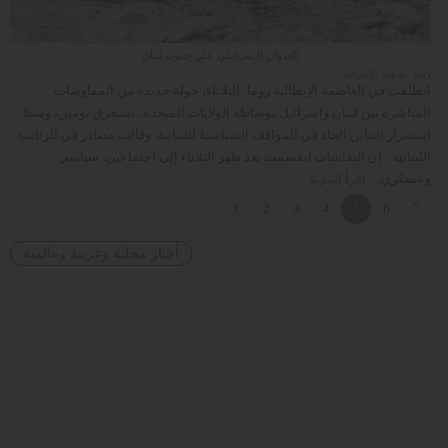
وسفر
ديكور
العدوان الإسرائيلي علي جنوب لبنان
ا
روما - صوت الإمارات
إسل
انطلقت في العاصمة الإيطالية روما، الثلاثاء، جولة جديدة من المفاوضات
أك
أخبار
المباشرة بين لبنان وإسرائيل بوساطة الولايات المتحدة، تستغرق يومين، وسط
وا
استمرار التباين الحاد في المواقف السياسية اللبنانية. وقالت مصادر في الرئاسة
مش
إعلام
أ
اللبنانية ، إن النقاشات انقسمت بعد ظهر الثلاثاء إلى اجتماعين، سياسي
مع
وعسكري....
اقرأ المزيد
ال
تعليم
1
2
3
4
5
6
7
مرأة
أخبار محلية وعربية وعالمية
أزياء
إسلامية
علوم
وتكنولوجيا
بيئة