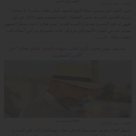
النجم تامر حسني
القاهرة - صوت الإمارات
يحيي النجم تامر حسني، مساء اليوم الجمعة، أولى حفلات مبادرة "يلا ساحل"
بمدينة العلمين الجديدة، ضمن الفعاليات الفنية لموسم صيف 2026، في أول
ظهور له على المسرح بعد طرح ألبومه الجديد "مش هتكرر"، حيث ينتظر الجمهور
تقديم عدد من أغنيات الألبوم لأول مرة إلى جانب مجموعة من أبرز أعماله التي
حققت نجاحًا ...
المزيد
شريف منير يحيي ذكرى هاني شنودة بأغنية "بحلم معاك" في
الأوبرا المصرية
الفنان شريف منير
القاهرة - صوت الإمارات
استهل الفنان شريف منير مشاركته في حفل «نوستالجيا باند» على المسرح