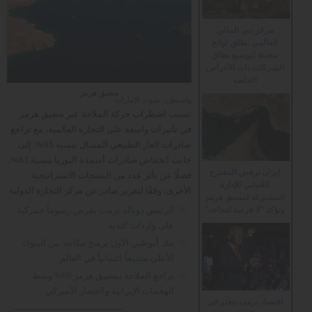
مركز دبي المالي
العالمي يطلق لوائح
محدثة لتوسيع نطاق
الشركات ذات الأغراض
الخاصة
مضيق هرمز
واشنطن ـ صوت الإمارات
تسبب اضطراب حركة الملاحة عبر مضيق هرمز
في تأثيرات واسعة على التجارة العالمية، مع تراجع
صادرات الغاز الطبيعي المسال بنسبة 95%، إلى
جانب انخفاض صادرات أسمدة اليوريا بنسبة 83%،
إيران ترفض المقترح
فضلًا عن تأثر عدد من المنتجات الاستراتيجية
العُماني للإدارة
الأخرى، وفقًا لتقرير صادر عن مركز التجارة الدولية
المشتركة لمضيق هرمز
التابع لمنظمة...
اقرأ المزيد
الرئيس دونالد ترمب يفرض رسوماً جمركية
وتؤكد "لا فرصة لنجاحه"
على واردات كندية
بنك أبوظبي الأول يرسخ مكانته بين البنوك
الأعلى تصنيفاً ائتمانياً في العالم
تراجع الملاحة بمضيق هرمز 60% وسط
الهجمات الإيرانية والحصار الأميركي
اقتصاد ترمب يتعثر في