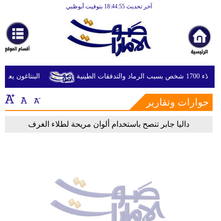
آخر تحديث 18:44:55 بتوقيت أبوظبي
الرئيسية
أخبارعاجلة
رياضة
ثقافة
ت الطينية
البنتاغون يعلن م
إقتصاد
حوارات وتقارير
فن
داليا جابر تنصح باستخدام ألوان مريحة لطلاء الغرف
وموسيقى
أزياء
صحة
وتغذية
سياحة