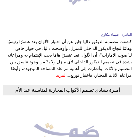
وسفر
ديكور
أخبار
القاهرة - شيماء مكاوي
كشفت مصممة الديكور داليا جابر عن أن اختيار الألوان يعد عنصرًا رئيسيًا
إعلام
وهامًا لنجاح الديكور الداخلي للمنزل. وأوضحت داليا، في حوار خاص
لـ"صوت الامارات"، أن الألوان تعد عنصرًا هامًا يجب الإهتمام به ومراعاته
تعليم
بشدة في تصميم الديكور الداخلي لأي منزل ولا بدّ من وجود تناسق بين
التصميم والأثاث. وأشارت إلى أهمية مراعاة المساحة الموجودة، وأيضًا
مرأة
مراعاة الأثاث المختار، فاختيار توزيع...
المزيد
أزياء
أميرة بشادي تصمم الأكواب الفخارية لمناسبة عيد الأم
إسلامية
علوم
وتكنولوجيا
بيئة