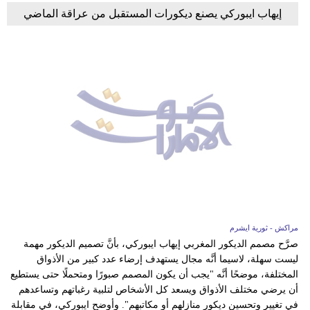
إيهاب ايبوركي يصنع ديكورات المستقبل من عراقة الماضي
مراكش - ثورية ايشرم
صرَّح مصمم الديكور المغربي إيهاب ايبوركي، بأنَّ تصميم الديكور مهمة
ليست سهلة، لاسيما أنَّه مجال يستهدف إرضاء عدد كبير من الأذواق
المختلفة، موضحًا أنَّه "يجب أن يكون المصمم صبورًا ومتحملًا حتى يستطيع
أن يرضي مختلف الأذواق ويسعد كل الأشخاص لتلبية رغباتهم وتساعدهم
في تغيير وتحسين ديكور منازلهم أو مكاتبهم". وأوضح ايبوركي، في مقابلة