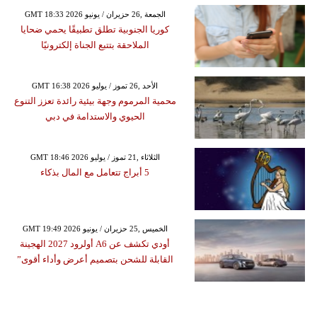
GMT 18:33 2026 الجمعة ,26 حزيران / يونيو
كوريا الجنوبية تطلق تطبيقًا يحمي ضحايا
الملاحقة بتتبع الجناة إلكترونيًا
GMT 16:38 2026 الأحد ,26 تموز / يوليو
محمية المرموم وجهة بيئية رائدة تعزز التنوع
الحيوي والاستدامة في دبي
GMT 18:46 2026 الثلاثاء ,21 تموز / يوليو
5 أبراج تتعامل مع المال بذكاء
GMT 19:49 2026 الخميس ,25 حزيران / يونيو
أودي تكشف عن A6 أولرود 2027 الهجينة
القابلة للشحن بتصميم أعرض وأداء أقوى”