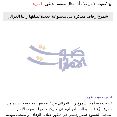
مع "صوت الامارات"، أنَّ مجال تصميم الديكور...
المزيد
شموع زفاف مبتكرة في مجموعة جديدة تطلقها رانيا الغزالي
القاهرة - شيماء مكاوي
كشفت مصمَّمة الشُّموع رانيا الغزالي عن "تصميمها لمجموعة جديدة من
شموع الزِّفاف". وقالت الغزالي، في حديث خاص لـ "صوت الإمارات":
أصبحت الشموع عنصر رئيسي في ديكور حفلات الزفاف وأصبحت موضة