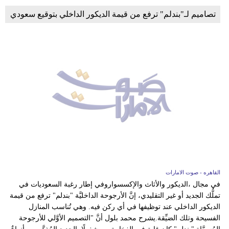
تصاميم لـ"بندلم" ترفع من قيمة الديكور الداخلي بتوقيع سعودي
القاهره - صوت الامارات
في مجال ،الديكور والأثاث والإكسسواروفي إطار رغبة السعوديات في
تملُّك الجديد أو غير التقليدي، إنَّ الأرجوحة الداخليَّة "بندلم" ترفع من قيمة
الديكور الداخلي عند توظيفها في أي ركن فيه. وهي تُناسب المنازل
الفسيحة وتلك الضيِّقة.يشرح محمد بلول أنَّ "التصميم الأوَّلي للأرجوحة