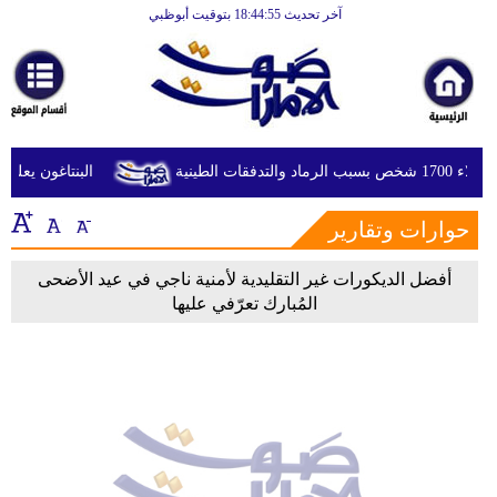
آخر تحديث 18:44:55 بتوقيت أبوظبي
الرئيسية
أخبارعاجلة
رياضة
ثقافة
 الطينية
البنتاغون يعلن م
إقتصاد
حوارات وتقارير
فن
أفضل الديكورات غير التقليدية لأمنية ناجي في عيد الأضحى
وموسيقى
المُبارك تعرّفي عليها
أزياء
صحة
وتغذية
سياحة