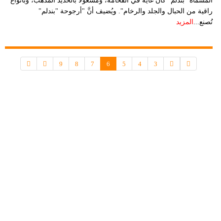
المُسمَّاة "بندلم" كان غاية في الفخامة، ومشغولًا بالحديد المُذهَّب، وبأنواعٌ
راقية من الحبال والجلد والرخام". ويُضيف أنَّ "أرجوحة "بندلم"
تُصنع...
المزيد
9
8
7
6
5
4
3