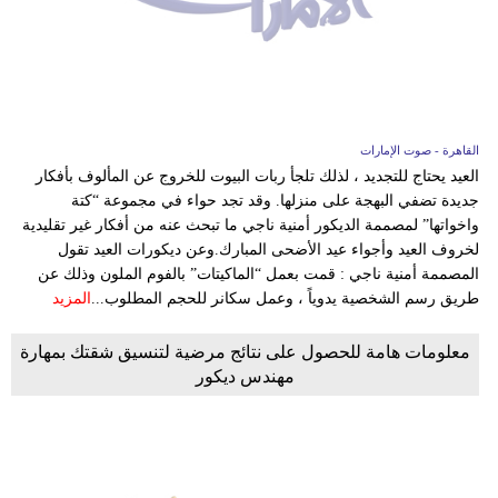
وسفر
ديكور
أخبار
القاهرة - صوت الإمارات
إعلام
العيد يحتاج للتجديد ، لذلك تلجأ ربات البيوت للخروج عن المألوف بأفكار
جديدة تضفي البهجة على منزلها. وقد تجد حواء في مجموعة “كتة
تعليم
واخواتها” لمصممة الديكور أمنية ناجي ما تبحث عنه من أفكار غير تقليدية
لخروف العيد وأجواء عيد الأضحى المبارك.وعن ديكورات العيد تقول
مرأة
المصممة أمنية ناجي : قمت بعمل “الماكيتات” بالفوم الملون وذلك عن
طريق رسم الشخصية يدوياً ، وعمل سكانر للحجم المطلوب...
المزيد
أزياء
إسلامية
معلومات هامة للحصول على نتائج مرضية لتنسيق شقتك بمهارة
مهندس ديكور
علوم
وتكنولوجيا
بيئة