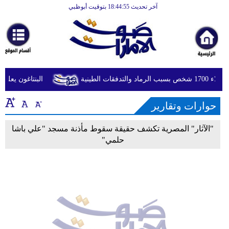
آخر تحديث 18:44:55 بتوقيت أبوظبي
الرئيسية
أخبارعاجلة
رياضة
ثقافة
 الطينية
البنتاغون يعلن م
إقتصاد
حوارات وتقارير
فن
"الآثار" المصرية تكشف حقيقة سقوط مأذنة مسجد "علي باشا
وموسيقى
حلمي"
أزياء
صحة
وتغذية
سياحة