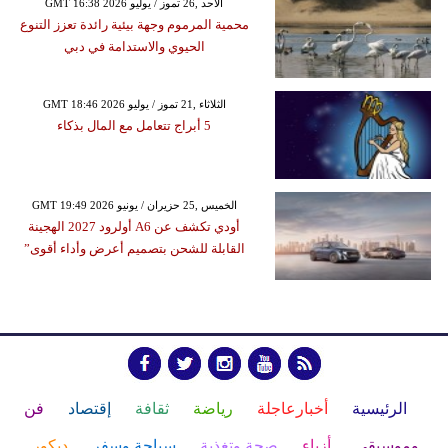
GMT 16:38 2026 الأحد ,26 تموز / يوليو
محمية المرموم وجهة بيئية رائدة تعزز التنوع
الحيوي والاستدامة في دبي
GMT 18:46 2026 الثلاثاء ,21 تموز / يوليو
5 أبراج تتعامل مع المال بذكاء
GMT 19:49 2026 الخميس ,25 حزيران / يونيو
أودي تكشف عن A6 أولرود 2027 الهجينة
القابلة للشحن بتصميم أعرض وأداء أقوى”
الرئيسية
أخبارعاجلة
رياضة
ثقافة
إقتصاد
فن
وموسيقى
أزياء
صحة وتغذية
سياحة وسفر
ديكور