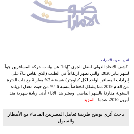
مدوَّنات
أبراج
فيديو
سيارات
لندن ـ صوت الامارات
كشف الاتحاد الدولي للنقل الجوي "إياتا" عن بيانات حركة المسافرين جواً
لشهر يناير 2020، والتي تظهر ارتفاعاً في الطلب (الذي يقاس بناءً على
إيرادات المسافر الواحد لكل كيلومتر) بنسبة 2.4% مقارنةً مع ذات الفترة
من العام 2019 مما يشكل انخفاضاً بنسبة 4.6% من حيث معدل الزيادة
السنوية مقارنةً بالشهر الماضي. ويعتبر هذا الأداء أدنى زيادة شهرية منذ
أبريل 2010، عندما...
المزيد
باحث أثري يوضح طريقة تعامل المصريين القدماء مع الأمطار
والسيول