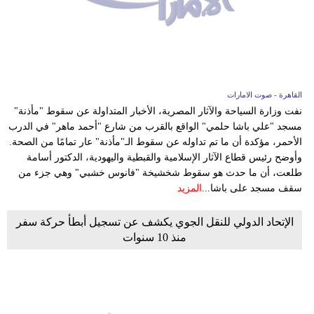
وسفر
ديكور
أخبار
القاهرة - صوت الامارات
إعلام
نفت وزارة السياحة والآثار المصرية، الأخبار المتداولة عن سقوط "مأذنة"
مسجد "علي باشا حلمي" الواقع بالقرب من شارع "أحمد ماهر" في الدرب
تعليم
الأحمر، مؤكدة أن ما تم تداوله عن سقوط الـ"مأذنة" عار تمامًا من الصحة.
وأوضح رئيس قطاع الآثار الإسلامية والقبطية واليهودية، الدكتور أسامة
مرأة
طلعت، أن ما حدث هو سقوط شخشيخة "فانوس خشبي" وهي جزء من
سقف مسجد على باشا...
المزيد
أزياء
إسلامية
الإتحاد الدولي للنقل الجوي يكشف عن تسجيل أبطأ حركة سفر
منذ 10 سنوات
علوم
وتكنولوجيا
بيئة