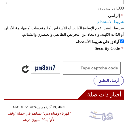
: Characters Left
*
إلزامي
شروط الاستخدام
شروط النشر:
عدم الإساءة للكاتب أو للأشخاص أو للمقدسات أو مهاجمة الأديان
أو الذات الالهية. والابتعاد عن التحريض الطائفي والعنصري والشتائم.
اُوافق على شروط الأستخدام
Security Code
*
أرسل التعليق
أخبار ذات صلة
GMT 00:51 2024 الثلاثاء ,19 آذار/ مارس
"كهرباء ومياه دبي" تساهم في حملة "وقف
الأم" بـ20 مليون درهم