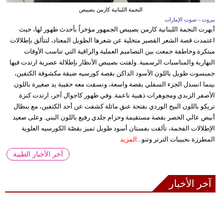
النجمة اللبنانية كارمن بصيبص
بيروت - صوت الإمارات
أبهرت النجمة اللبنانية كارمن بصيبص الجمهور مؤخراً بأحدث ظهور لها، حيث
اعتمدت قصة الشعر القصير متخلية عن شعرها الطويل المعتاد، لتتألق بإطلالات
مبتكرة وخاطفة جمعت بين التصاميم العملية والراقية التي تناسب الأوقات
النهارية والمناسبات الرسمية. ولفتت بصيبص الأنظار بإطلالة عصرية ارتدت فيها
جمبسوت طويل باللون الأسود الداكن بقصة كورسيه ضيقة مكشوفة الكتفين،
بينما انسدل الجزء السفلي بقصة واسعة، ونسقت معه حقيبة يد صغيرة باللون
الأصفر الزبدي ومجوهرات ذهبية ناعمة. وفي ظهور كاجوال آخر، ارتدت كنزة
تريكو باللون البيج الوردي بفتحة عنق مائلة كشفت عن أحد الكتفين، مع بنطال
أبيض عالي الخصر بقصة مستقيمة وحزام جلدي رفيع باللون البني. وعلى صعيد
الإطلالات الفخمة، تألقت بفستان أسود طويل تميز بقصّة الكورسيه العلوية
المطرزة بحبيبات الترتر وتنو...
المزيد
آخر الأخبار الطبية
آخر الأخبار