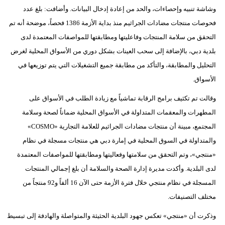
مدوَّنات
وشاشة تنبيه وإحصاءات، والحد من إعادة إدخال البيانات. وأضافت: بلغ عدد
فحوصات منتجات مضادات الجراثيم منذ بداية الأزمة 1386 فحصاً، موضحة أنه تم
أبراج
التحقق من سلامة المنتجات وفاعليتها ومطابقتها للمواصفات المعتمدة لدى
فيديو
بلدية دبي، بالإضافة إلى سحب العينات بشكل دوري من الأسواق المحلية لغرض
التحليل والمطابقة، والتأكد من مطابقة جميع التشغيلات التي يتم توزيعها في
سيارات
الأسواق.
وقالت تم تكثيف برامج الرقابة تماشياً مع زيادة الطلب في الأسواق على
المطهرات والمعقمات المتداولة في الأسواق المحلية ضماناً لصحة وسلامة
المجتمع، مبينة أن منتجات مضادات الجراثيم للعلامة التجارية «COSMO»
والمتداولة في السوق المحلية في إمارة دبي هي منتجات مسجلة في نظام
«منتجي»، وتم التحقق من سلامتها وفعاليتها ومطابقتها للمواصفات المعتمدة
لدى البلدية. وأكدت مديرة إدارة الصحة والسلامة أن بلغ إجمالي المنتجات
المسجلة في نظام منتجي خلال فترة الأزمة حتى الآن 16 ألفاً و92 منتجاً من
مختلف التصنيفات.
وذكرت أن «منتجي» تعكس جهود البلدية الحثيثة والمتواصلة والهادفة إلى تبسيط