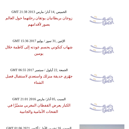
GMT 21:38 2013 الخميس ,14 آذار/ مارس
زوجان بريطانيان يوثقان رحلتهما حول العالم
بصور لأقدامهم
GMT 15:36 2017 الإثنين ,31 تموز / يوليو
شهاب كنكوني يحسم عودته إلى كاظمة خلال
يومين
GMT 06:55 2017 الجمعة ,22 أيلول / سبتمبر
جهّزي حديقة منزلك واستعدي لاستقبال فصل
الشتاء
GMT 21:01 2016 السبت ,05 آذار/ مارس
الكبار يعرض القفطان المغربي متميّزًا في
الفتحات الأمامية والجانبية
GMT 01:06 2021 السبت ,16 تشرين الأول / أكتوبر