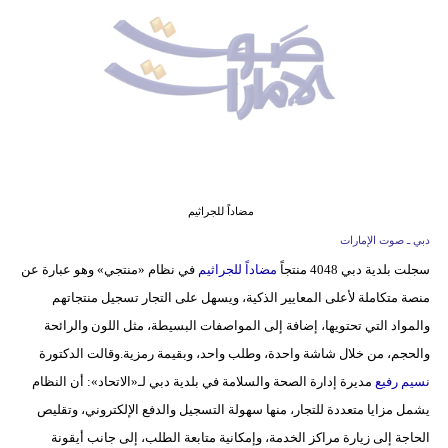
وسفر
ديكور
أخبار
إعلام
تعليم
مضاداً للجراثيم
مرأة
دبي ـ صوت الإمارات
سجلت بلدية دبي 4048 منتجاً
مضاداً للجراثيم
في نظام «منتجي» وهو عبارة عن
أزياء
منصة متكاملة لأعلى المعايير الذكية، ويسهل على التجار تسجيل منتجاتهم
إسلامية
والمواد التي تحتويها، إضافة إلى المواصفات البسيطة، مثل اللون والرائحة
علوم
والحجم، من خلال شاشة واحدة، وطلب واحد، وبقيمة رمزية.وقالت الدكتورة
وتكنولوجيا
نسيم رفيع
مديرة إدارة الصحة والسلامة في بلدية دبي لـ«الاتحاد»: أن النظام
يشمل مزايا متعددة للتجار، منها سهولة التسجيل والدفع الإلكتروني، وتقليص
بيئة
الحاجة إلى زيارة مراكز الخدمة، وإمكانية متابعة الطلب، إلى جانب أيقونة