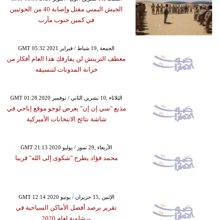
الجيش اليمني مقتل وإصابة 40 من الحوثيين
في كمين جنوب مأرب
GMT 05:32 2021 الجمعة ,19 شباط / فبراير
معطف الترينش لن يفارقكِ هذا العام أفكار من
خزانة المدونات لتنسيقه
GMT 01:28 2020 الثلاثاء ,10 تشرين الثاني / نوفمبر
مذيع "سي إن إن" يعرض لوجو موقع إباحي في
شاشة نتائج الانتخابات الأميركية
GMT 21:13 2020 الأربعاء ,29 تموز / يوليو
محمد فؤاد يطرح "شكوى إلى الله" قريبا
GMT 12:14 2020 الإثنين ,15 حزيران / يونيو
تقرير يرصد أفضل الأماكن السياحية في
برشلونة لعام 2020