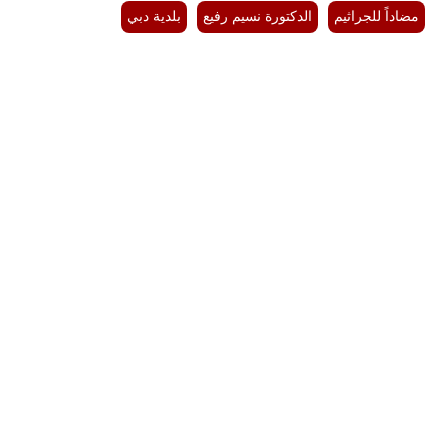
مضاداً للجراثيم
الدكتورة نسيم رفيع
بلدية دبي