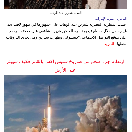
الفنانة شيرين عبد الوهاب
القاهرة - صوت الإمارات
أطلت المطربة المصرية شيرين عبد الوهاب على جمهورها في ظهور لافت بعد
غياب، من خلال مقطع فيديو نشره الملحن عزيز الشافعي عبر صفحته الرسمية
على موقع التواصل الاجتماعي "فيسبوك". وظهرت شيرين وهي تجري البروفات
لحفلها...
المزيد
ارتطام جزء ضخم من صاروخ سبيس إكس بالقمر فكيف سيؤثر
على الأرض