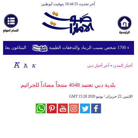
آخر تحديث 18:44:55 بتوقيت أبوظبي
الرئيسية
أخبارعاجلة
رياضة
ثقافة
لطينية
البنتاغون يعلن مر
إقتصاد
أخبار المدن
»
آخر أخبار دبي
فن
وموسيقى
بلدية دبي تعتمد 4048 منتجاً مضاداً للجراثيم
أزياء
15:28 2020 الإثنين ,22 حزيران / يونيو
GMT
صحة
وتغذية
سياحة