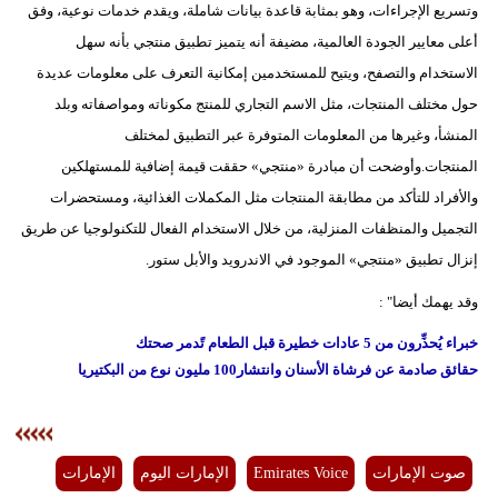
وتسريع الإجراءات، وهو بمثابة قاعدة بيانات شاملة، ويقدم خدمات نوعية، وفق
أعلى معايير الجودة العالمية، مضيفة أنه يتميز تطبيق منتجي بأنه سهل
الاستخدام والتصفح، ويتيح للمستخدمين إمكانية التعرف على معلومات عديدة
حول مختلف المنتجات، مثل الاسم التجاري للمنتج مكوناته ومواصفاته وبلد
المنشأ، وغيرها من المعلومات المتوفرة عبر التطبيق لمختلف
المنتجات.وأوضحت أن مبادرة «منتجي» حققت قيمة إضافية للمستهلكين
والأفراد للتأكد من مطابقة المنتجات مثل المكملات الغذائية، ومستحضرات
التجميل والمنظفات المنزلية، من خلال الاستخدام الفعال للتكنولوجيا عن طريق
إنزال تطبيق «منتجي» الموجود في الاندرويد والأبل ستور.
وقد يهمك أيضا" :
خبراء يُحذِّرون من 5 عادات خطيرة قبل الطعام تًدمر صحتك
حقائق صادمة عن فرشاة الأسنان وانتشار100 مليون نوع من البكتيريا
صوت الإمارات
Emirates Voice
الإمارات اليوم
الإمارات