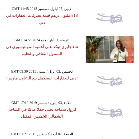
GMT 11:45 2015 الإثنين ,07 أيلول / سبتمبر
818 مليون درهم قيمة تصرفات العقارات في
دبي
GMT 14:58 2024 الأربعاء ,01 أيار / مايو
ثناء جابري تؤكد على أهمية المونتيسوري في
الشمول الثقافي والتعليم
GMT 09:30 2015 الخميس ,02 إبريل / نيسان
"دبي للعقارات" تستكمل بيع الـ"تاون هاوس"
GMT 17:19 2019 الثلاثاء ,03 أيلول / سبتمبر
كارول سماحة تحيى حفلًا غنائيًا في الساحل
الشمالي الخميس المقبل
GMT 01:21 2015 الجمعة ,07 آب / أغسطس