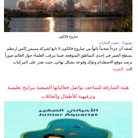
صاروخ فالكون
نيويورك - صوت الإمارات
يُعتقد أن جزءاً ضخماً تائهاً من صاروخ فالكون 9 تابع لشركة سبيس إكس ارتطم
بسطح القمر في إحدى المناطق المتوقعة، فيما يترقب العلماء حول العالم صوراً
ترصد موقع الاصطدام وتؤكد وقوعه بشكل نهائي، حيث تعذر على المركبات
الت...
المزيد
هيئة الشارقة للمتاحف تواصل فعالياتها الصيفية ببرامج تعليمية
وترفيهية للأطفال والعائلات