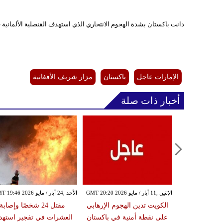
دانت باكستان بشدة الهجوم الانتحاري الذي استهدف القنصلية الألماني
الإمارات عاجل
باكستان
مزار شريف الأفغانية
أخبار ذات صلة
الثلاثاء ,21 إبريل / نيسان GMT 17:21
الإثنين ,11 أيار / مايو GMT 20:20 2026
الأحد ,24 أيار / مايو GMT 19:46 2026
20
الكويت تدين الهجوم الإرهابي
مقتل 24 شخصًا وإصابة
 يتوجه إلى
على نقطة أمنية في باكستان
العشرات في تفجير استه