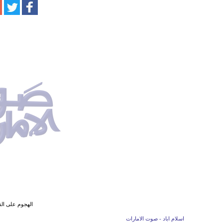
الهجوم على القن
اسلام اباد - صوت الامارات