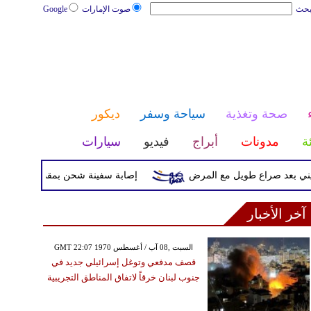
بحث
صوت الإمارات
Google
صحة وتغذية
سياحة وسفر
ديكور
ئة
مدونات
أبراج
فيديو
سيارات
د صراع طويل مع المرض
إصابة سفينة شحن بمقذوف مجهول قرب سو
آخر الأخبار
GMT 22:07 1970 السبت ,08 آب / أغسطس
قصف مدفعي وتوغل إسرائيلي جديد في
جنوب لبنان خرقاً لاتفاق المناطق التجريبية