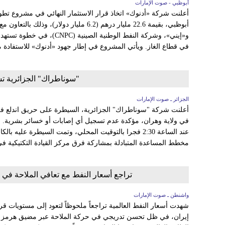
أبوظبي - صوت الإمارات
أعلنت شركة «أدنوك» اتخاذ قرار الاستثمار النهائي في مشروع تطو
أبوظبي، بقيمة 22.6 مليار درهم (6.2 مليار دولار
و«إيني»، وشركة النفط الوطنية ال
في قطاع الغاز. ويأتي المشروع في إطار جهود «أدنوك» للاستفادة من
"سوناطراك" الجزائرية ت
الجزائر ـ صوت الإمارات
أعلنت شركة "سوناطراك" الجزائرية، السيطرة على حريق اندلع في
في ولاية وهران، مؤكدة عدم تسجيل أي إصابات أو خسائر بشرية. و
مخطط المساعدة المتبادلة بمشاركة فرق مركز القيادة التكتيكية في 
تراجع أسعار النفط مع تعافي الملاحة في
واشنطن ـ صوت الإمارات
شهدت أسعار النفط العالمية تراجعاً ملحوظاً لتعود إلى مستويات ق
إيران، في ظل تحسن تدريجي في حركة الملاحة عبر مضيق هرمز 