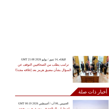
GMT 21:08 2026 الثلاثاء ,14 تموز / يوليو
ترامب يطلب من الصحافيين التوقف عن
السؤال بشأن مضيق هرمز بعد إغلاقه مجددًا
أخبار ذات صلة
GMT 00:19 2026 الخميس ,06 آب / أغسطس
اضطراب الملاحة في مضيق هرمز يخفض