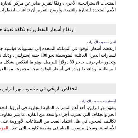
المنتجات الاستراتيجية الأخرى، وفقًا لتقرير صادر عن مركز التجارة ا
الأمم المتحدة للتجارة والتنمية. وأوضح التقرير أن تداعيات اضطرا
ارتفاع أسعار النفط يرفع تكلفة تعبئة خزان الديزل
لندن - صوت الإمارات
ارتفعت أسعار الوقود في المملكة المتحدة إلى مستويات قياسية جدي
لسيارات الديزل العائلية المتوسطة نحو
وتجاوز خام برنت حاجز 80 دولارًا للبرميل، وهو ما 
البريطانية. وجاءت الزيادة في أسعار الوقود نتيجة مجموعة من العوا
انخفاض تاريخي في منسوب نهر الراين يه
أمستردام - صوت الإمارات
يشهد نهر الراين، أحد أهم الممرات المائية التجارية في أوروبا، انخف
الحر والجفاف التي تضرب أجزاء واسعة من القارة، ما يثير مخاوف
تكاليف الشحن، في ظل اعتماد العديد من الصناعات الأوروبية على ال
الأساسية. وسجل منسوب المياه في منطقة كاوب، التي تعد...
المزي