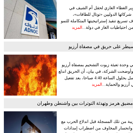
ير الغطاء الغازي لحقل أم الشيف في
)، وذلك بالتعاون مع شركائها الدوليين «توتال للطاقات»،
صينية (CNPC)، في خطوة تستهدف تسريع تنفيذ إستراتيجيتها المتكاملة للنمو
 احتياطيات الغاز في دولة...
المزيد
سيطر على حريق في مصفاة أرزيو
 وحدة تعبئة زيوت التشحيم بمصفاة أرزيو
أوضحت الشركة، في بيان، أن الحريق اندلع
عند الساعة 2:30 فجرا بالتوقيت المحلي، وتمت السيطرة عليه بالكامل بحلول الساعة 4:40 صباحا، بعد تفعيل
أرزيو والحماية...
المزيد
 مضيق هرمز وتهدئة التوترات بين واشنطن وطهران
ريبة من تلك المسجلة قبل اندلاع الحرب مع
وانحسار المخاوف من اضطراب إمدادات