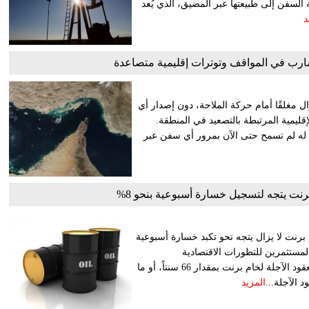
 السفن إلى طبيعتها عبر المضيق، الذي يُعد
د
ارب في المواقف وتوترات إقليمية متصاعدة
ل مغلقًا أمام حركة الملاحة، دون إصدار أي
ليمية المرتبطة بالتصعيد في المنطقة.
 له لم تسمح حتى الآن بمرور أي سفن عبر
نت يتجه لتسجيل خسارة أسبوعية بنحو 8%
م برنت لا يزال يتجه نحو تكبد خسارة أسبوعية
ب المستثمرين للتطورات الاقتصادية
والجيوسياسية المؤثرة على مستويات العرض والطلب. وارتفعت العقود الآجلة لخام برنت بمقدار 66 سنتاً، أو ما
المزيد