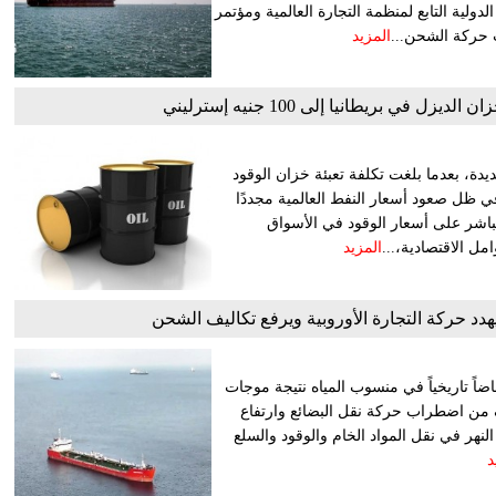
لدولية التابع لمنظمة التجارة العالمية ومؤتمر
ب حركة الشحن...
المزيد
 في بريطانيا إلى 100 جنيه إسترليني
دة، بعدما بلغت تكلفة تعبئة خزان الوقود
 100 جنيه إسترليني، وذلك في ظل صعود أسعار النفط العالمية مجددًا
انعكس بشكل مباشر على أسعار الوقود في الأسواق
مل الاقتصادية،...
المزيد
دد حركة التجارة الأوروبية ويرفع تكاليف الشحن
اضاً تاريخياً في منسوب المياه نتيجة موجات
 من اضطراب حركة نقل البضائع وارتفاع
نهر في نقل المواد الخام والوقود والسلع
د