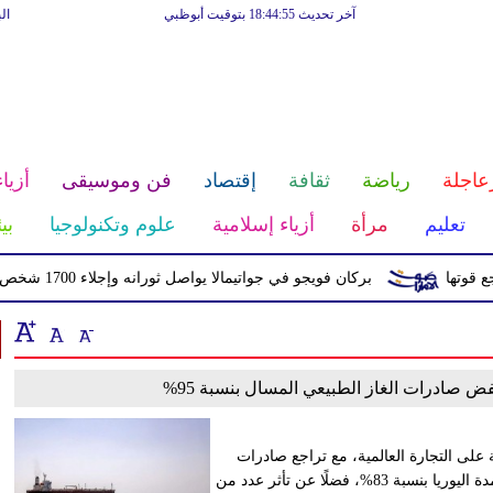
آخر تحديث 18:44:55 بتوقيت أبوظبي
ال
عاجلة
رياضة
ثقافة
إقتصاد
فن وموسيقى
أزياء
تعليم
مرأة
أزياء إسلامية
علوم وتكنولوجيا
بي
ها
بركان فويجو في جواتيمالا يواصل ثورانه وإجلاء 1700 شخص بسبب الرماد والتدفقات الطينية
صادرات الغاز الطبيعي المسال بنسبة 95%
ى التجارة العالمية، مع تراجع صادرات
الغاز الطبيعي المسال بنسبة 95%، إلى جانب انخفاض صادرات أسمدة اليوريا بنسبة 83%، فضلًا عن تأثر عدد من