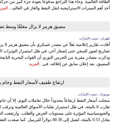
الطاقة العالمية. وجاء هذا التراجع مدفوعاً بعودة جزء كبير من حركة
أحد أهم الممرات الاستراتيجية لنقل النفط والغاز في العالم،...
المزي
مضيق هرمز لا يزال مغلقًا وسط تض
طهران - صوت الإمارات
أفادت تقارير إعلامية نقلاً عن مصدر عسكري بأن مضيق هرمز لا يزا
تصاريح لعبور السفن حتى إشعار آخر، في ظل استمرار التوترات الإق
وذكرت مصادر مقربة من الحرس الثوري أن القوات البحرية التابعة
المضيق، بعد إعلان سابق عن إغلاقه، في...
المزيد
ارتفاع طفيف لأسعار النفط وخام بر
نيويورك - صوت الإمارات
سجلت أسعار النفط ارتفاعاً محدوداً خلال تعاملات اليوم، إلا أن خا
تقارب 8 بالمئة، في ظل استمرار تقلبات الأسواق العالمية وترق
يعادل 0.53 بالمئة، لتصل إلى 80.38 دولاراً للبرميل. كما صعدت العقود الآجلة...