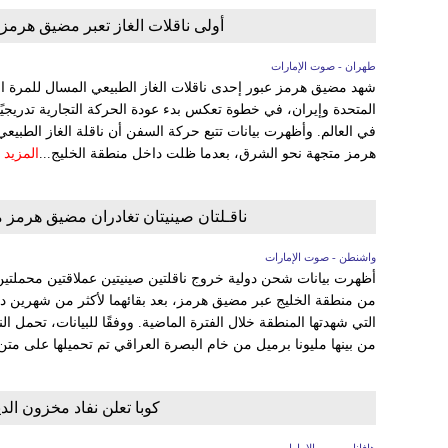
أولى ناقلات الغاز تعبر مضيق هرمز بع
طهران - صوت الإمارات
شهد مضيق هرمز عبور إحدى ناقلات الغاز الطبيعي المسال للمرة الأو
المتحدة وإيران، في خطوة تعكس بدء عودة الحركة التجارية تدريجيًا
في العالم. وأظهرت بيانات تتبع حركة السفن أن ناقلة الغاز الطبي
هرمز متجهة نحو الشرق، بعدما ظلت داخل منطقة الخليج...
المزيد
ناقـلتان صينيتان تغادران مضيق هرمز محملتين بـ4 ملايين برميل نفط 
واشنطن - صوت الإمارات
أظهرت بيانات شحن دولية خروج ناقلتين صينيتين عملاقتين محملتين 
من منطقة الخليج عبر مضيق هرمز، بعد بقائهما لأكثر من شهرين د
التي شهدتها المنطقة خلال الفترة الماضية. ووفقًا للبيانات، تحمل
من بينها مليونا برميل من خام البصرة العراقي تم تحميلها على متن.
كوبا تعلن نفاد مخزون ال