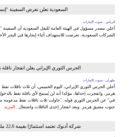
السعودية تعلن تعرض السفينة "إنسيلي
الرياض - صوت الإمارات
الشركات السعودية، تعرضت للاستهداف أثناء إبحارها في البحر الأحم
الحرس الثوري الإيراني يعلن انفجار ناقلة
طهران - صوت الإمارات
أعلن الحرس الثوري الإيراني، اليوم الخميس، أن ثلاث ناقلات نف
هرمز، وانفجرت إحداها، مؤكدا أنه لن يُسمح لأي ناقلة نفط بالدخو
في" عن الحرس الثوري قوله: "حاولت ثلاث ناقلات نفط مدعومة من ا
جنوب مضيق هرمز. وبعد انفجار إحدى الناقلات واشتعال...
المزيد
شركة أدنوك تعتمد استثمارًا بقيمة 22.6 مليار درهم لتطوير الغطاء الغازي في حقل أم الشيف