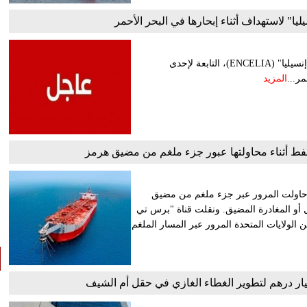
ا" لاستهداف أثناء إبحارها في البحر الأحمر
أعلن مصدر مسؤول في الهيئة العامة للنقل السعودية أن السفينة "إنسيليا" (ENCELIA)، التابعة لإحدى
ر...
المزيد
 نفط أثناء محاولتها عبور جزء ملغم من مضيق هرمز
ط حاولت المرور عبر جزء ملغم من مضيق
ل أو المغادرة المضيق. ونقلت قناة "برس تي
لولايات المتحدة المرور عبر المسار الملغم