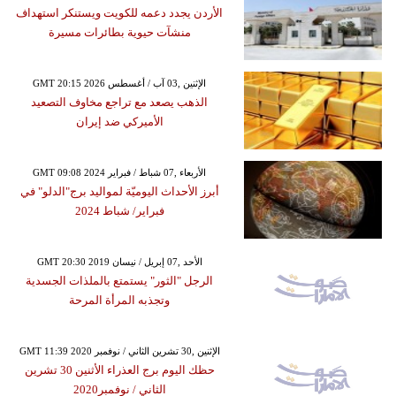
الأردن يجدد دعمه للكويت ويستنكر استهداف
منشآت حيوية بطائرات مسيرة
GMT 20:15 2026 الإثنين ,03 آب / أغسطس
الذهب يصعد مع تراجع مخاوف التصعيد
الأميركي ضد إيران
GMT 09:08 2024 الأربعاء ,07 شباط / فبراير
أبرز الأحداث اليوميّة لمواليد برج"الدلو" في
فبراير/ شباط 2024
GMT 20:30 2019 الأحد ,07 إبريل / نيسان
الرجل "الثور" يستمتع بالملذات الجسدية
وتجذبه المرأة المرحة
GMT 11:39 2020 الإثنين ,30 تشرين الثاني / نوفمبر
حظك اليوم برج العذراء الأثنين 30 تشرين
الثاني / نوفمبر2020