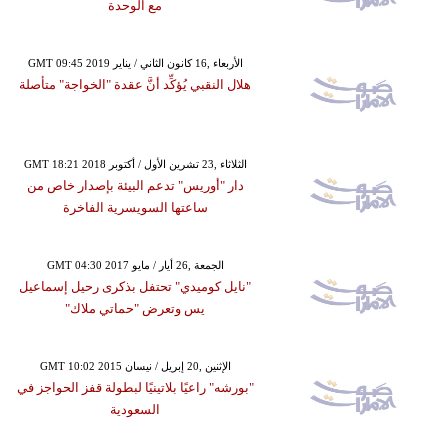
مع الوحدة
GMT 09:45 2019 الأربعاء ,16 كانون الثاني / يناير
هلال النقبي يُؤكِّد أنَّ عقدة "الخواجة" متأصلة
GMT 18:21 2018 الثلاثاء ,23 تشرين الأول / أكتوبر
دار "أوريس" تدعم البيئة بإصدار خاص من
ساعتها السويسرية الفاخرة
GMT 04:30 2017 الجمعة ,26 أيار / مايو
"نايل كوميدي" تحتفل بذكرى رحيل إسماعيل
يس وتعرض "حماتي ملاك"
GMT 10:02 2015 الإثنين ,20 إبريل / نيسان
"بورشه" راعيًا بلاتينيًا لبطولة قفز الحواجز في
السعودية