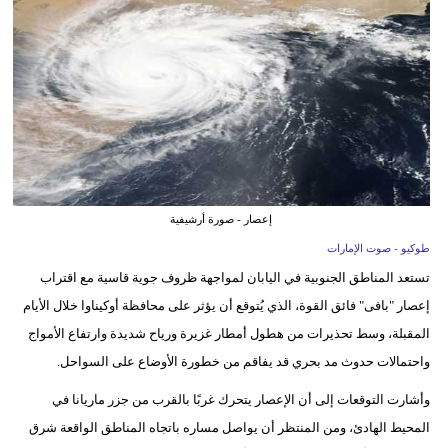
وسفر
ديكور
أخبار
إعلام
تعليم
إعصار - صورة أرشيفية
مرأة
طوكيو - صوت الإمارات
أزياء
تستعد المناطق الجنوبية في اليابان لمواجهة ظروف جوية قاسية مع اقتراب
إسلامية
إعصار "بافى" فائق القوة، الذي يُتوقع أن يؤثر على محافظة أوكيناوا خلال الأيام
المقبلة، وسط تحذيرات من هطول أمطار غزيرة ورياح شديدة وارتفاع الأمواج
علوم
واحتمالات حدوث مد بحري قد يفاقم من خطورة الأوضاع على السواحل.
وتكنولوجيا
وأشارت التوقعات إلى أن الإعصار يتحرك غربًا بالقرب من جزر ماريانا في
بيئة
المحيط الهادئ، ومن المنتظر أن يواصل مساره باتجاه المناطق الواقعة شرق