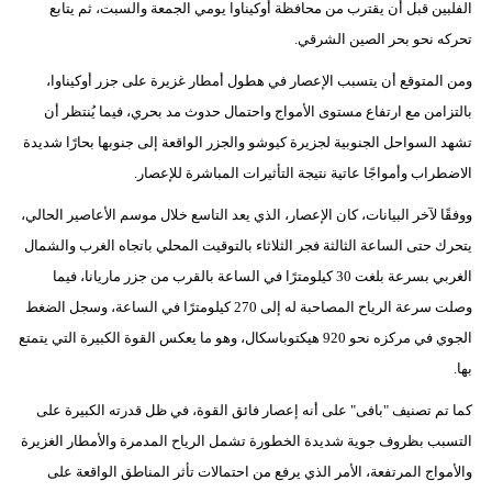
الفلبين قبل أن يقترب من محافظة أوكيناوا يومي الجمعة والسبت، ثم يتابع
مدوَّنات
تحركه نحو بحر الصين الشرقي.
أبراج
ومن المتوقع أن يتسبب الإعصار في هطول أمطار غزيرة على جزر أوكيناوا،
فيديو
بالتزامن مع ارتفاع مستوى الأمواج واحتمال حدوث مد بحري، فيما يُنتظر أن
تشهد السواحل الجنوبية لجزيرة كيوشو والجزر الواقعة إلى جنوبها بحارًا شديدة
سيارات
الاضطراب وأمواجًا عاتية نتيجة التأثيرات المباشرة للإعصار.
ووفقًا لآخر البيانات، كان الإعصار، الذي يعد التاسع خلال موسم الأعاصير الحالي،
يتحرك حتى الساعة الثالثة فجر الثلاثاء بالتوقيت المحلي باتجاه الغرب والشمال
الغربي بسرعة بلغت 30 كيلومترًا في الساعة بالقرب من جزر ماريانا، فيما
وصلت سرعة الرياح المصاحبة له إلى 270 كيلومترًا في الساعة، وسجل الضغط
الجوي في مركزه نحو 920 هيكتوباسكال، وهو ما يعكس القوة الكبيرة التي يتمتع
بها.
كما تم تصنيف "بافى" على أنه إعصار فائق القوة، في ظل قدرته الكبيرة على
التسبب بظروف جوية شديدة الخطورة تشمل الرياح المدمرة والأمطار الغزيرة
والأمواج المرتفعة، الأمر الذي يرفع من احتمالات تأثر المناطق الواقعة على