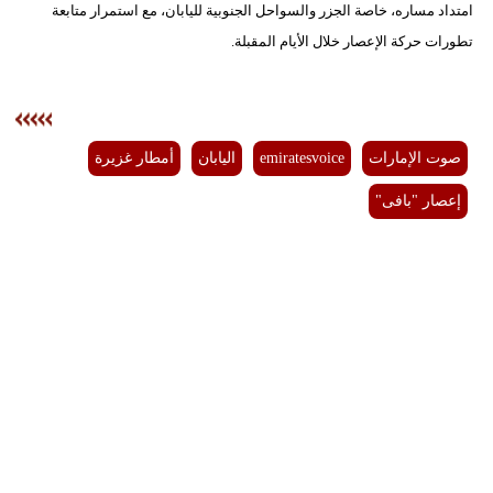
امتداد مساره، خاصة الجزر والسواحل الجنوبية لليابان، مع استمرار متابعة
تطورات حركة الإعصار خلال الأيام المقبلة.
صوت الإمارات
emiratesvoice
اليابان
أمطار غزيرة
إعصار "بافى"