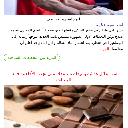
النجم المصري محمد صلاح
لندن - صوت الإمارات
نشر نادي طرابزون سبور التركي مقطع فيديو تشويقياً للنجم المصري محمد
صلاح يوثق اللحظات الأولى لظهوره بقميص ناديه الجديد، موجهاً رسالة إلى
الجماهير التي تنتظره بعد انتشار أنباء انتقاله. وكان النادي قد أعلن أن
مفاوضا...
المزيد
المزيد من التحقيقات السياحية
ستة بدائل غذائية بسيطة تساعدك على تجنب الأطعمة فائقة
المعالجة