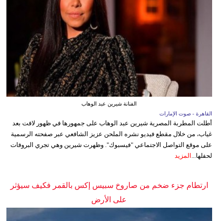
الفنانة شيرين عبد الوهاب
القاهرة - صوت الإمارات
أطلت المطربة المصرية شيرين عبد الوهاب على جمهورها في ظهور لافت بعد
غياب، من خلال مقطع فيديو نشره الملحن عزيز الشافعي عبر صفحته الرسمية
على موقع التواصل الاجتماعي "فيسبوك". وظهرت شيرين وهي تجري البروفات
لحفلها...
المزيد
ارتطام جزء ضخم من صاروخ سبيس إكس بالقمر فكيف سيؤثر
على الأرض