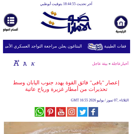
آخر تحديث 18:44:55 بتوقيت أبوظبي
الرئيسية
أخبارعاجلة
رياضة
ثقافة
البنتاغون يعلن مراجعة التواجد العسكري الأميركي في
إقتصاد
أخبارعاجلة
»
بيئة عاجل
فن
وموسيقى
إعصار "بافى" فائق القوة يهدد جنوب اليابان وسط
تحذيرات من أمطار غزيرة ورياح عاتية
أزياء
16:55 2026 الثلاثاء ,07 تموز / يوليو
GMT
صحة
وتغذية
سياحة