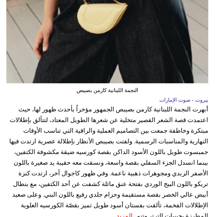
النجمة اللبنانية كارمن بصيبص
بيروت - صوت الإمارات
أبهرت النجمة اللبنانية كارمن بصيبص الجمهور مؤخراً بأحدث ظهور لها، حيث
اعتمدت قصة الشعر القصير متخلية عن شعرها الطويل المعتاد، لتتألق بإطلالات
مبتكرة وخاطفة جمعت بين التصاميم العملية والراقية التي تناسب الأوقات
النهارية والمناسبات الرسمية. ولفتت بصيبص الأنظار بإطلالة عصرية ارتدت فيها
جمبسوت طويل باللون الأسود الداكن بقصة كورسيه ضيقة مكشوفة الكتفين،
بينما انسدل الجزء السفلي بقصة واسعة، ونسقت معه حقيبة يد صغيرة باللون
الأصفر الزبدي ومجوهرات ذهبية ناعمة. وفي ظهور كاجوال آخر، ارتدت كنزة
تريكو باللون البيج الوردي بفتحة عنق مائلة كشفت عن أحد الكتفين، مع بنطال
أبيض عالي الخصر بقصة مستقيمة وحزام جلدي رفيع باللون البني. وعلى صعيد
الإطلالات الفخمة، تألقت بفستان أسود طويل تميز بقصّة الكورسيه العلوية
المطرزة بحبيبات الترتر وتنو...
المزيد