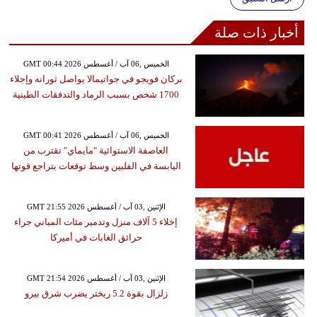
أخبار ذات صلة
GMT 00:44 2026 الخميس ,06 آب / أغسطس
بركان فويجو في جواتيمالا يواصل ثورانه وإجلاء
1700 شخص بسبب الرماد والتدفقات الطينية
GMT 00:41 2026 الخميس ,06 آب / أغسطس
العاصفة الاستوائية "مايماي" تقترب من
اليابسة في الفلبين وسط توقعات بتراجع قوتها
GMT 21:55 2026 الإثنين ,03 آب / أغسطس
إخلاء 5 آلاف منزل وتدمير مئات المباني جراء
حرائق الغابات في أميركا
GMT 21:54 2026 الإثنين ,03 آب / أغسطس
زلزال بقوة 5.2 ريختر يضرب شرق بيرو