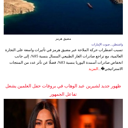
مضيق هرمز
واشنطن ـ صوت الإمارات
تسبب اضطراب حركة الملاحة عبر مضيق هرمز في تأثيرات واسعة على التجارة
العالمية، مع تراجع صادرات الغاز الطبيعي المسال بنسبة 95%، إلى جانب
انخفاض صادرات أسمدة اليوريا بنسبة 83%، فضلًا عن تأثر عدد من المنتجات
الاستراتيجي�...
المزيد
ظهور جديد لشيرين عبد الوهاب في بروفات حفل العلمين يشعل
تفاعل الجمهور