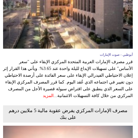
وسفر
ديكور
أخبار
إعلام
أبوظبي - صوت الإمارات
تعليم
قرر مصرف الإمارات العربية المتحدة المركزي الإبقاء على "سعر
الأساس" على تسهيلات الإيداع لليلة واحدة عند 3.65%. ويأتي هذا القرار إثر
مرأة
إعلان الاحتياطي الفيدرالي الإبقاء على سعر الفائدة على أرصدة الاحتياطي
دون تغيير في اجتماعه الذي عُقد اليوم. كما قرر المصرف المركزي الإبقاء
أزياء
على السعر الذي ينطبق على اقتراض سيولة قصيرة الأجل من المصرف
إسلامية
المركزي من خلال كافة التسهيلات الائتمانية...
المزيد
علوم
مصرف الإمارات المركزي يفرض عقوبة مالية 5 ملايين درهم
وتكنولوجيا
على بنك
بيئة