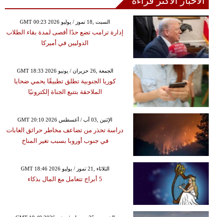
الأخبار الأكثر قراءة
GMT 00:23 2026 السبت ,18 تموز / يوليو
إدارة ترامب تضع حدًا أقصى لمدة بقاء الطلاب
الدوليين في أميركا
GMT 18:33 2026 الجمعة ,26 حزيران / يونيو
كوريا الجنوبية تطلق تطبيقًا يحمي ضحايا
الملاحقة بتتبع الجناة إلكترونيًا
GMT 20:10 2026 الإثنين ,03 آب / أغسطس
دراسة تحذر من تضاعف مخاطر حرائق الغابات
في جنوب أوروبا بسبب تغير المناخ
GMT 18:46 2026 الثلاثاء ,21 تموز / يوليو
5 أبراج تتعامل مع المال بذكاء