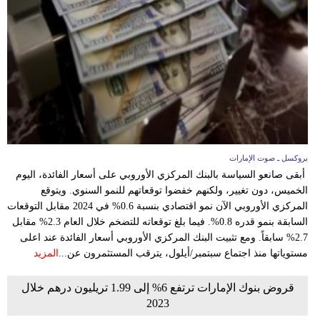
بروكسل ـ صوت الإمارات
أبقى صانعو السياسة بالبنك المركزي الأوروبي على أسعار الفائدة، اليوم
الخميس، دون تغيير، ولكنهم خفضوا توقعاتهم للنمو السنوي. ويتوقع
المركزي الأوروبي الآن نمو اقتصادي بنسبة 0.6% في 2024 مقابل التوقعات
السابقة بنمو قدره 0.8%. فيما بلغ توقعاته للتضخم خلال العام 2.3% مقابل
2.7% سابقاً. ومع تثبيت البنك المركزي الأوروبي أسعار الفائدة عند اعلى
مستوياتها منذ اجتماع سبتمبر/أيلول، يترقب المستثمرون عن...
المزيد
قروض بنوك الإمارات ترتفع 6% إلى 1.99 تريليون درهم خلال
2023