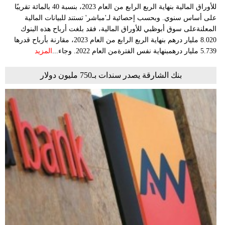
للأوراق المالية بنهاية الربع الرابع من العام 2023، بنسبة 40 بالمائة تقريبًا
على أساس سنوي. وبحسب إحصائية لـ'مباشر' تستند للبيانات المالية
المعلنةعلى سوق أبوظبي للأوراق المالية، فقد بلغت أرباح هذه البنوك
8.020 مليار درهم بنهاية الربع الرابع من العام 2023، مقارنة بأرباح قدرها
5.739 مليار درهمبنهاية نفس الفترةمن العام 2022. وجاء...
المزيد
بنك الشارقة يصدر سندات بـ750 مليون دولار