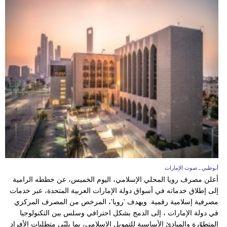
أبوظبي ـ صوت الإمارات
أعلن مصرف رويا المحلي الإسلامي، اليوم الخميس، عن خططه الرامية
إلى إطلاق خدماته في أسواق دولة الإمارات العربية المتحدة، عبر خدمات
مصرفية إسلامية رقمية. ويهدف 'رويا'، المرخص من المصرف المركزي
في دولة الإمارات ، إلى الدمج بشكل احترافي وسلس بين التكنولوجيا
المتطوّرة والمبادئ الأساسية للتمويل الإسلامي، بما يلبّي متطلبات الأفراد