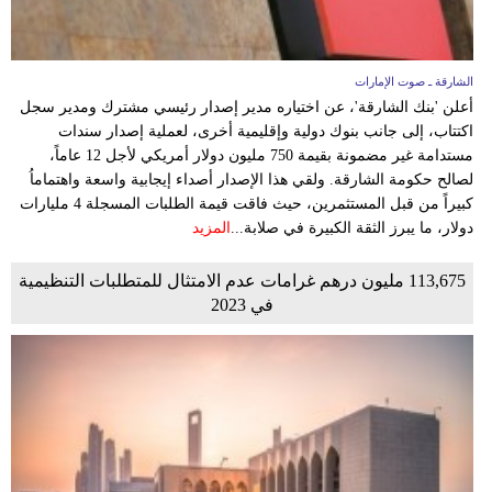
الشارقة ـ صوت الإمارات
أعلن 'بنك الشارقة'، عن اختياره مدير إصدار رئيسي مشترك ومدير سجل
اكتتاب، إلى جانب بنوك دولية وإقليمية أخرى، لعملية إصدار سندات
مستدامة غير مضمونة بقيمة 750 مليون دولار أمريكي لأجل 12 عاماً،
لصالح حكومة الشارقة. ولقي هذا الإصدار أصداء إيجابية واسعة واهتماماُ
كبيراً من قبل المستثمرين، حيث فاقت قيمة الطلبات المسجلة 4 مليارات
دولار، ما يبرز الثقة الكبيرة في صلابة...
المزيد
113,675 مليون درهم غرامات عدم الامتثال للمتطلبات التنظيمية
في 2023