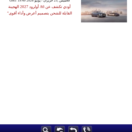
GMT 19:49 2026 الخميس ,25 حزيران / يونيو
أودي تكشف عن A6 أولرود 2027 الهجينة
القابلة للشحن بتصميم أعرض وأداء أقوى”