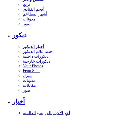
تزلج
أفخم الفنادق
أشهر المطاعم
مدونات
صور
ديكور
أخبار الديكور
جديد عالم الديكور
ديكورات داخلية
ديكورات خارجية
Your Photos
Feng Shui
منزل
مدونات
مقابلات
صور
أخبار
أخر الأخبار العربية و العالمية