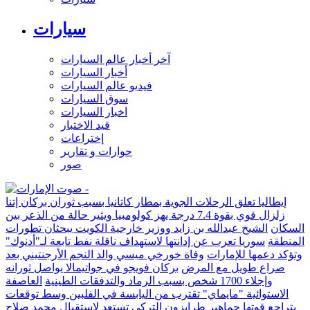
سيارات
آخر أخبار عالم السيارات
أخبار السيارات
فيديو عالم السيارات
سوق السيارات
اخبار السيارات
قيد الاختبار
إختراعات
حوارات و تقارير
صور
إيطاليا تعلق الرحلات الجوية بمطار كاتانيا بسبب ثوران بركان إتنا
زلزال قوي بقوة 7.4 درجة يهز كولومبيا ويثير حالة من الذعر بين
السكان
الشيخ عبدالله بن زايد ووزير خارجية الكويت يبحثان تطورات
المنطقة
سوريا تعرب عن إدانتها لاستهداف ناقلة نفط تابعة لـ"أدنوك"
وتؤكد دعمها للإمارات
وفاة خورخي ميسي والد النجم الأرجنتيني بعد
صراع طويل مع المرض
بركان فويجو في جواتيمالا يواصل ثورانه
وإجلاء 1700 شخص بسبب الرماد والتدفقات الطينية
العاصفة
الاستوائية "مايماي" تقترب من اليابسة في الفلبين وسط توقعات
بتراجع قوتها
جماهير طرابزون التركي تستعد لاستقبال محمد صلاح