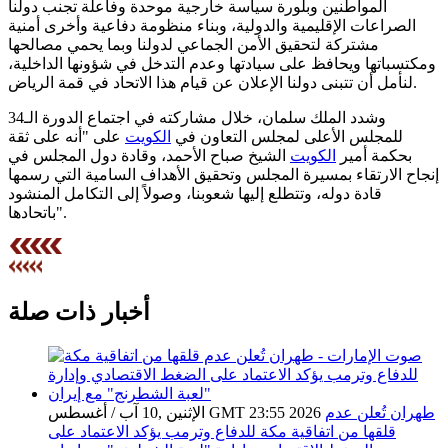
المواطنين وبلورة سياسة خارجية موحدة وفاعلة تجنب دولنا
الصراعات الإقليمية والدولية، وبناء منظومة دفاعية وأخرى أمنية
مشتركة لتحقيق الأمن الجماعي لدولنا وبما يحمي مصالحها
ومكتسباتها ويحافظ على سيادتها وعدم التدخل في شؤونها الداخلية،
لنأمل أن تتبنى دولنا الإعلان عن قيام هذا الاتحاد في قمة الرياض.
وشدد الملك سلمان، خلال مشاركته في اجتماع الدورة الـ34
للمجلس الأعلى لمجلس التعاون في
الكويت
على "أنه على ثقة
بحكمة أمير
الكويت
الشيخ صباح الأحمد، وقادة دول المجلس في
إنجاح الارتقاء بمسيرة المجلس وتحقيق الأهداف السامية التي رسمها
قادة دوله، وتتطلع إليها شعوبنا، وصولاً إلى التكامل المنشود
باتحادها".
أخبار ذات صلة
طهران تُعلن عدم
الإثنين ,10 آب / أغسطس GMT 23:55 2026
قلقها من اتفاقية مكة للدفاع وترمب يؤكد الاعتماد على