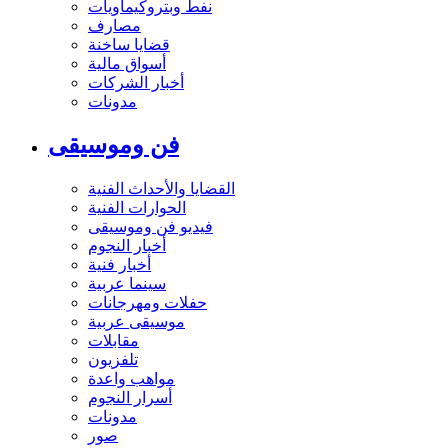
نفط وبتروكيماويات
مصارف
قضايا ساخنة
أسواق مالية
أخبار الشركات
مدونات
فن وموسيقى
القضايا والأحداث الفنية
الحوارات الفنية
فيديو فن وموسيقى
أخبار النجوم
أخبار فنية
سينما عربية
حفلات ومهرجانات
موسيقى عربية
مقابلات
تلفزيون
مواهب واعدة
أسرار النجوم
مدونات
صور