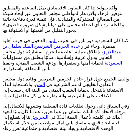
وأكد بقوله: إذا كان التعاون الاقتصادي يمثل القاعدة والمنطلق
لتوفير الرخاء والازدهار لمواطني مجلس التعاون عبر إيجاد شبكة
من المصالح المشتركة والمتبادلة، فإن تنمية قدرة دفاعية ذاتية
وفاعلة لردع أي اعتداء محتمل على دولنا يشكل ضرورة قصوى لا
يجوز التقليل من أهميتها أو الاستهانة بها.
كما كان للسعودية دور بارز في تجنيب
اليمن
الدخول في حرب أهلية
مدمرة، وجاء قرار
خادم الحرمين الشريفين الملك سلمان بن
عبدالعزيز
، بإطلاق عملية "عاصفة الحزم" بمشاركة دول مجلس
التعاون ودول عربية وإسلامية، صائبًا ينطلق من مسؤوليات
السعودية
لحماية أمنها واستقرارها، ودعم الشعب اليمني، وحفظ
أمن المنطقة واستقرارها.
والتف الجميع حول قرار خادم الحرمين الشريفين وقادة دول مجلس
التعاون الخليجي لدعم الشرعية في
اليمن
، والاستجابة لنداء
الاستغاثة بالتدخل لحماية الشعب اليمني من الفئة التي سعت إلى
الانقلاب على الشرعية، والسيطرة على كل مفاصل الدولة.
وفي السياق ذاته، وحول تطلعات قادة المنطقة وشعوبها للانتقال إلى
مرحلة الاتحاد أكد الملك سلمان بن عبدالعزيز، عندما كان وليًا للعهد
آنذاك في كلمته لأعمال القمة الـ33 في
البحرين
: إننا إذ نتطلع إلى
قيام اتحاد قوي متماسك يلبي آمال مواطنينا من خلال استكمال
الوحدة الاقتصادية وإيجاد بيئة اقتصادية واجتماعية تعزز رفاه