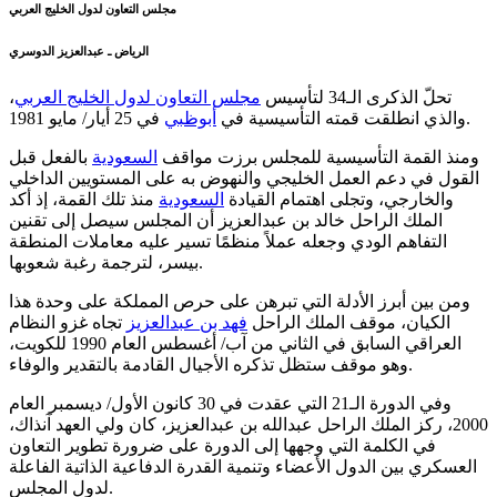
مجلس التعاون لدول الخليج العربي
الرياض ـ عبدالعزيز الدوسري
تحلّ الذكرى الـ34 لتأسيس
مجلس التعاون لدول الخليج العربي
،
في 25 أيار/ مايو 1981.
والذي انطلقت قمته التأسيسية في
أبوظبي
ومنذ القمة التأسيسية للمجلس برزت مواقف
السعودية
بالفعل قبل
القول في دعم العمل الخليجي والنهوض به على المستويين الداخلي
والخارجي، وتجلى اهتمام القيادة
السعودية
منذ تلك القمة، إذ أكد
الملك الراحل خالد بن عبدالعزيز أن المجلس سيصل إلى تقنين
التفاهم الودي وجعله عملاً منظمًا تسير عليه معاملات المنطقة
بيسر، لترجمة رغبة شعوبها.
ومن بين أبرز الأدلة التي تبرهن على حرص المملكة على وحدة هذا
الكيان، موقف الملك الراحل
فهد بن عبدالعزيز
تجاه غزو النظام
العراقي السابق في الثاني من آب/ أغسطس العام 1990 للكويت،
وهو موقف ستظل تذكره الأجيال القادمة بالتقدير والوفاء.
وفي الدورة الـ21 التي عقدت في 30 كانون الأول/ ديسمبر العام
2000، ركز الملك الراحل عبدالله بن عبدالعزيز، كان ولي العهد آنذاك،
في الكلمة التي وجهها إلى الدورة على ضرورة تطوير التعاون
العسكري بين الدول الأعضاء وتنمية القدرة الدفاعية الذاتية الفاعلة
لدول المجلس.