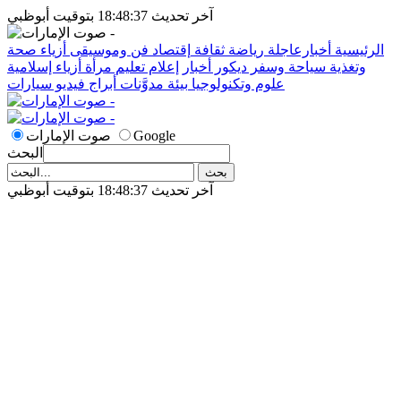
آخر تحديث 18:48:37 بتوقيت أبوظبي
الرئيسية
أخبارعاجلة
رياضة
ثقافة
إقتصاد
فن وموسيقى
أزياء
صحة
وتغذية
سياحة وسفر
ديكور
أخبار
إعلام
تعليم
مرأة
أزياء إسلامية
علوم وتكنولوجيا
بيئة
مدوَّنات
أبراج
فيديو
سيارات
Google
صوت الإمارات
البحث
آخر تحديث 18:48:37 بتوقيت أبوظبي