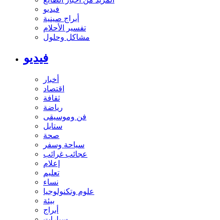
فيديو
أبراج صينية
تفسير الأحلام
مشاكل وحلول
فيديو
أخبار
اقتصاد
ثقافة
رياضة
فن وموسيقى
ستايل
صحة
سياحة وسفر
عجائب غرائب
إعلام
تعليم
نساء
علوم وتكنولوجيا
بيئة
أبراج
سيارات