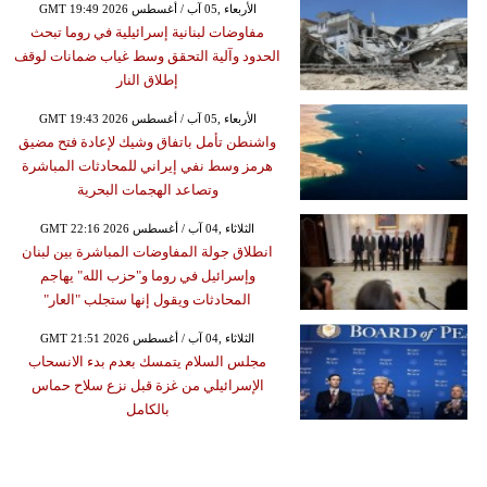
GMT 19:49 2026 الأربعاء ,05 آب / أغسطس
مفاوضات لبنانية إسرائيلية في روما تبحث
الحدود وآلية التحقق وسط غياب ضمانات لوقف
إطلاق النار
GMT 19:43 2026 الأربعاء ,05 آب / أغسطس
واشنطن تأمل باتفاق وشيك لإعادة فتح مضيق
هرمز وسط نفي إيراني للمحادثات المباشرة
وتصاعد الهجمات البحرية
GMT 22:16 2026 الثلاثاء ,04 آب / أغسطس
انطلاق جولة المفاوضات المباشرة بين لبنان
وإسرائيل في روما و"حزب الله" يهاجم
المحادثات ويقول إنها ستجلب "العار"
GMT 21:51 2026 الثلاثاء ,04 آب / أغسطس
مجلس السلام يتمسك بعدم بدء الانسحاب
الإسرائيلي من غزة قبل نزع سلاح حماس
بالكامل