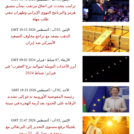
ترامب يتحدث عن اتفاق مرتقب بشأن مضيق
هرمز والبرنامج النووي الإيراني وطهران تنفي
طلب مهلة
GMT 20:15 2026 الإثنين ,03 آب / أغسطس
الذهب يصعد مع تراجع مخاوف التصعيد
الأميركي ضد إيران
GMT 09:02 2024 الأربعاء ,07 شباط / فبراير
أبرز الأحداث اليوميّة لمواليد برج"العقرب" في
فبراير/ شباط 2024
GMT 18:33 2026 الأحد ,02 آب / أغسطس
رئيسة المفوضية الأوروبية تدعو إلى تشديد
الرقابة على الحدود بعد أزمة الهجرة في سبتة
GMT 21:47 2026 الإثنين ,03 آب / أغسطس
بلجيكا ترفع مستوى التحذير إلى البرتقالي مع
موجة حر تصل إلى 37 درجة