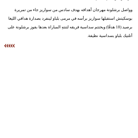
وواصل برشلونة مهرجان أهدافه بهدف سادس من سواريز جاء من تمريرة
بوسكيتش استقبلها سواريز برأسه في مرمى بلباو لينفرد بصدارة هدافي الليغا
برصيد (18 هدفًا) ويختتم سداسية فريقه لتنتهِ المباراة بعدها بفوز برشلونة على
أتلتيك بلباو بسداسية نظيفة.