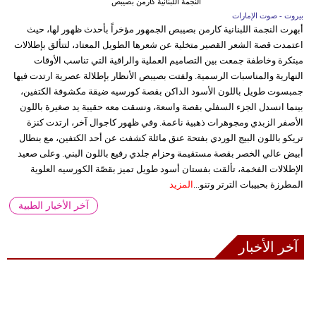
النجمة اللبنانية كارمن بصيبص
بيروت - صوت الإمارات
أبهرت النجمة اللبنانية كارمن بصيبص الجمهور مؤخراً بأحدث ظهور لها، حيث
اعتمدت قصة الشعر القصير متخلية عن شعرها الطويل المعتاد، لتتألق بإطلالات
مبتكرة وخاطفة جمعت بين التصاميم العملية والراقية التي تناسب الأوقات
النهارية والمناسبات الرسمية. ولفتت بصيبص الأنظار بإطلالة عصرية ارتدت فيها
جمبسوت طويل باللون الأسود الداكن بقصة كورسيه ضيقة مكشوفة الكتفين،
بينما انسدل الجزء السفلي بقصة واسعة، ونسقت معه حقيبة يد صغيرة باللون
الأصفر الزبدي ومجوهرات ذهبية ناعمة. وفي ظهور كاجوال آخر، ارتدت كنزة
تريكو باللون البيج الوردي بفتحة عنق مائلة كشفت عن أحد الكتفين، مع بنطال
أبيض عالي الخصر بقصة مستقيمة وحزام جلدي رفيع باللون البني. وعلى صعيد
الإطلالات الفخمة، تألقت بفستان أسود طويل تميز بقصّة الكورسيه العلوية
المطرزة بحبيبات الترتر وتنو...
المزيد
آخر الأخبار الطبية
آخر الأخبار