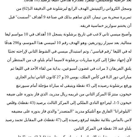
وسجل الكرواتي راكيتيتش الهدف الرابع لبرشلونة في الدقيقة الـ(62) من
تمريرة سحرية من نيمار، الذي ساهم بذلك في صناعة 9 أهداف "أسست" قبل
أن يختتم سواريز خماسية فريقه.
وأصبح ميسي ثاني لاعب في تاريخ برشلونة يسجل 10 أهداف في 10 مواسم ليغا
متتالية, بعد سيزار رودريغيز، وهو الهدف رقم 10 لميسي هذا الموسم، و296 هدفًا
له في الليغا "رقم قياسي"، وتم استبدال ميسي في الشوط الثاني لإراحته تجنبًا
لأي إجهاد نظرًا إلى كثرة مباريات برشلونة لاسيما أمام بلباو، ف من المنتظر أن
يلتقِ الفريقان 3 مرات في غضون أسبوعين، بداية من لقاء الأحد في الليغا ثم
مباراتي دور الـ8 في كأس الملك، يومي 20 و 27 كانون الثاني/يناير الجاري.
ورفع برشلونة رصيده إلى 45 نقطة ويتبقى له مباراة مؤجلة أمام سبورتنغ
خيخون، منتزعًا المركز الثاني من غريمه ريال مدريد، الذي فاز بدوره على ضيفه
خيخون 5-1، ليتراجع النادي الملكي إلى المركز الثالث برصيد (43 نقطة)، وقلص
"البلوغرانا" الفارق مع أتلتيكو مدريد "المتصدر" والذي فاز بدوره على مضيفه
لاس بالماس بثلاثية نظيفة ليرفع رصيده إلى (47 نقطة)، في المقابل تجمد رصيد
بلباو عند 28 نقطة في المركز الثامن.
ولعب مدرب برشلونة الإسباني لويس إنريكي بطريقة (4-3-3) معتمدًا على