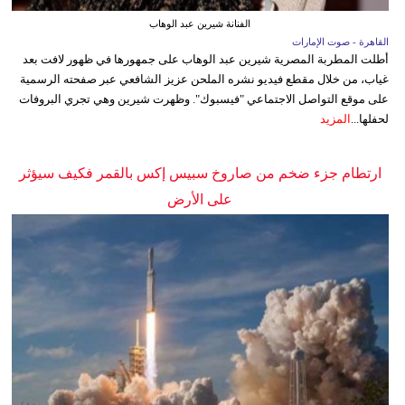
الفنانة شيرين عبد الوهاب
القاهرة - صوت الإمارات
أطلت المطربة المصرية شيرين عبد الوهاب على جمهورها في ظهور لافت بعد
غياب، من خلال مقطع فيديو نشره الملحن عزيز الشافعي عبر صفحته الرسمية
على موقع التواصل الاجتماعي "فيسبوك". وظهرت شيرين وهي تجري البروفات
لحفلها...
المزيد
ارتطام جزء ضخم من صاروخ سبيس إكس بالقمر فكيف سيؤثر
على الأرض