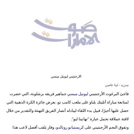
وسفر
ديكور
أخبار
إعلام
تعليم
مرأة
الارجنتيني ليونيل ميسي
أزياء
مدريد - لينا عاصي
إسلامية
فاجئ البرغوث الأرجنتيني
ليونيل ميسي
جماهير فريقه برشلونة، التي حضرت
لمتابعة مباراة أتليتك بلباو على ملعب كامب نو، بعرض جائزة الكرة الذهبية التي
علوم
حصل عليها أخيرًا، قبيل بدء اللقاء ليبادله أنصار الفريق التهنئة والتقدير من خلال
وتكنولوجيا
لافتة عملاقة تحمل عبارة "تهانينا ليو".
بيئة
وتفوق النجم الأرجنتيني على
كريستيانو رونالدو
، وفاز بلقب أفضل لاعب هذا