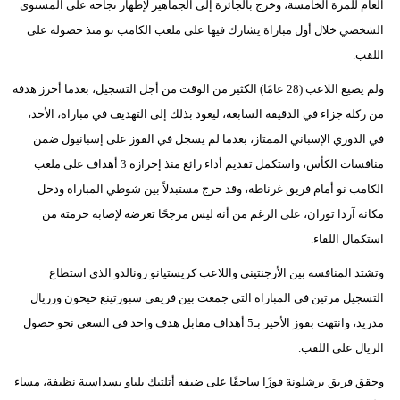
العام للمرة الخامسة، وخرج بالجائزة إلى الجماهير لإظهار نجاحه على المستوى
مدوَّنات
الشخصي خلال أول مباراة يشارك فيها على ملعب الكامب نو منذ حصوله على
أبراج
اللقب.
ولم يضيع اللاعب (28 عامًا) الكثير من الوقت من أجل التسجيل، بعدما أحرز هدفه
فيديو
من ركلة جزاء في الدقيقة السابعة، ليعود بذلك إلى التهديف في مباراة، الأحد،
سيارات
في الدوري الإسباني الممتاز، بعدما لم يسجل في الفوز على إسبانيول ضمن
منافسات الكأس، واستكمل تقديم أداء رائع منذ إحرازه 3 أهداف على ملعب
الكامب نو أمام فريق غرناطة، وقد خرج مستبدلاً بين شوطي المباراة ودخل
مكانه آردا توران، على الرغم من أنه ليس مرجحًا تعرضه لإصابة حرمته من
استكمال اللقاء.
وتشتد المنافسة بين الأرجنتيني واللاعب كريستيانو رونالدو الذي استطاع
التسجيل مرتين في المباراة التي جمعت بين فريقي سبورتينغ خيخون ورريال
مدريد، وانتهت بفوز الأخير بـ5 أهداف مقابل هدف واحد في السعي نحو حصول
الريال على اللقب.
وحقق فريق برشلونة فوزًا ساحقًا على ضيفه أتلتيك بلباو بسداسية نظيفة، مساء