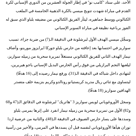
الأحد، على ستاد "كامب نو" في إطار الجولة العشرين من الدوري الإسباني لكرة
القدم في مباراة شهدت تتويج ميسي بالكرة الذهبية الخامسة في الملعب
الكتالوني ووسط جماهيره، ليثأر الفريق الكتالوني من مضيفه بلباو الذي سبق له
الفوز برباعية نظيفة في مباراة السوبر الإسباني.
وسجَّل ميسي الهدف الأول لبرشلونة في الدقيقة الـ(7) من ضربة جزاء، تسبب
سواريز في احتسابها بعد إعاقته من حارس بلباو جوركا ايرايزوز مورينو، وأضاف
نيمار الهدف الثاني للفريق الكتالوني مستغلاً تمريرة سحرية من زميله سواريز،
ليلعبها النجم البرازيلي من فوق رأس الحارس البديل الإسباني ياجو هيريرين،
لتتهادى داخل شباكه في الدقيقة الـ(31)، ورفع نيمار رصيده إلى (16 هدفًا)
ليتساوى مع ثنائي ريال مدريد كريستيانو رونالدو وكريم بنزيمة خلف متصدر
الهدافين سواريز (18 هدفًا).
وسجل الأوروغوياني لويس سواريز 3 "هاتريك" لبرشلونة في الدقائق الـ(47 و68
و82) الأول من تمريرة سحرية من زميله نيمار انفرد على إثرها بمرمى بلباو
وسددها على يسار حارس الضيوف في الدقيقة الـ(48)، والثانية من عرضية اردا
توران هيأها الأوروغوياني لنفسه قبل أن يسددها في المرمى، والأخير من رأسية
بعد عرضية بوسكيتش، لينفرد بصدارة هدّافي الليغا برصيد (18 هدفًا).