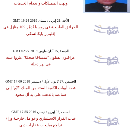
ونهب الممتلكات وانعدام الخدمات
GMT 19:24 2019 الأحد ,21 إبريل / نيسان
الحرائق الطبيعية في روسيا تُدمِّر 109 منازل في
إقليم زابايكالسكي
GMT 02:27 2019 الجمعة ,15 آذار/ مارس
عراقيون يقتلون "تمساحًا ضخمًا" عثروا عليه
في نهر دِجلة
GMT 17:00 2018 الخميس ,27 كانون الأول / ديسمبر
قصة أبواب الكعبة الستة من الملك "تُبّع" إلى
صناعته بالذهب على يد آل سعود
GMT 17:55 2016 السبت ,02 إبريل / نيسان
غياب القرار الاستثماري وعوامل خارجية وراء
تراجع مبايعات عقارات دبي