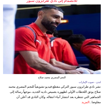
للانضمام إلى نادي طرابزون سبور
النجم المصري محمد صلاح
لندن - صوت الإمارات
نشر نادي طرابزون سبور التركي مقطع فيديو تشويقياً للنجم المصري محمد
صلاح يوثق اللحظات الأولى لظهوره بقميص ناديه الجديد، موجهاً رسالة إلى
الجماهير التي تنتظره بعد انتشار أنباء انتقاله. وكان النادي قد أعلن أن
مفاوضا...
المزيد