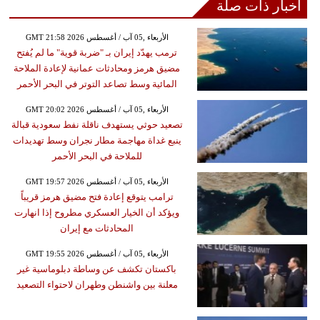
أخبار ذات صلة
GMT 21:58 2026 الأربعاء ,05 آب / أغسطس
ترمب يهدّد إيران بـ "ضربة قوية" ما لم يُفتح
مضيق هرمز ومحادثات عمانية لإعادة الملاحة
المائية وسط تصاعد التوتر في البحر الأحمر
GMT 20:02 2026 الأربعاء ,05 آب / أغسطس
تصعيد حوثي يستهدف ناقلة نفط سعودية قبالة
ينبع غداة مهاجمة مطار نجران وسط تهديدات
للملاحة في البحر الأحمر
GMT 19:57 2026 الأربعاء ,05 آب / أغسطس
ترامب يتوقع إعادة فتح مضيق هرمز قريباً
ويؤكد أن الخيار العسكري مطروح إذا انهارت
المحادثات مع إيران
GMT 19:55 2026 الأربعاء ,05 آب / أغسطس
باكستان تكشف عن وساطة دبلوماسية غير
معلنة بين واشنطن وطهران لاحتواء التصعيد