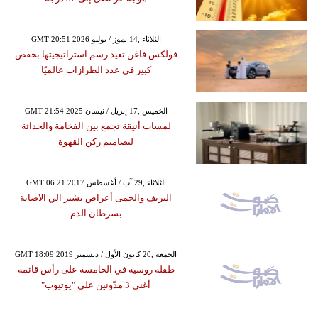
GMT 20:51 2026 الثلاثاء ,14 تموز / يوليو
فولكس فاغن تعيد رسم استراتيجيتها بخفض
كبير في عدد الطرازات عالميًا
GMT 21:54 2025 الخميس ,17 إبريل / نيسان
لمسات أنيقة تجمع بين الفخامة والحداثة
لتصاميم ركن القهوة
GMT 06:21 2017 الثلاثاء ,29 آب / أغسطس
النزيف والحمى أعراض تشير الي الاصابة
بسرطان الدم
GMT 18:09 2019 الجمعة ,20 كانون الأول / ديسمبر
طفلة روسية في الخامسة على رأس قائمة
أغنى 3 مدّونين على "يوتيوب"