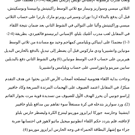
الثلاثي ميسي وسواريز ونيمار مع ثلاثي الوسط راكيتيتش وانييستا وبوسكيتش،
قبل أن يدفع بالبدلاء اردا توران وسيرغي روبرتو مارك بارترا على حساب الثلاثي
ميسي وراكيتيتش وألبا على التوالي في الشوط الثاني بعد ضمان نتيجة اللقاء.
في المقابل لعب مدرب أتلتيك بلباو، الإسباني ايرنيستو فالفيردي، بطريقة (4-2-
3-1) معتمدًا على اينياكي ويليامس كمهاجم وحيد مع مساندة من ثلاثي الوسط
مونياين واتشبيريا ودي ماركوس قبل أن يضطر إلى تبديلٍ بالدفع بالحارس البديل
هيريرين على حساب لاعب الوسط مونياين (6) وفي الشوط الثاني دفع بالبديلين
سابين ميرينو وايتوراسبي على حساب ويليامس واتشبيريا.
وجاءت بداية اللقاء هجومية لمصلحة أصحاب الأرض الذين بحثوا عن هدف التقدم
مبكرًا، في المقابل اعتمد الضيوف على الهجمات المرتدة السريعة وكاد خافيير
إراسو جونيي أن يحرز الهدف الأول للضيوف من تسديدة قوية مرت بجوار القائم
(2)، ورد سواريز بتدخله في كرة مستغلاً سوء تفاهم بين مدافع بلباو خافيير
ايتشيتا وحارسه جوركا ايرايزوز مورينو لينتزع الكرة وليضطر حارس بلباو
لإعاقته، فلم يتردد حكم اللقاء انطونيو ميجيل ماثيو لاهوز في احتسابها ضربة
جزاء مع إشهار البطاقة الحمراء في وجه الحارس ايرايزوز مورينو (4).