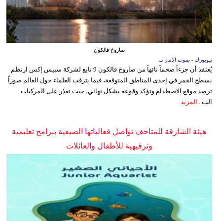
صاروخ فالكون
نيويورك - صوت الإمارات
يُعتقد أن جزءاً ضخماً تائهاً من صاروخ فالكون 9 تابع لشركة سبيس إكس ارتطم
بسطح القمر في إحدى المناطق المتوقعة، فيما يترقب العلماء حول العالم صوراً
ترصد موقع الاصطدام وتؤكد وقوعه بشكل نهائي، حيث تعذر على المركبات
الت...
المزيد
هيئة الشارقة للمتاحف تواصل فعالياتها الصيفية ببرامج تعليمية
وترفيهية للأطفال والعائلات