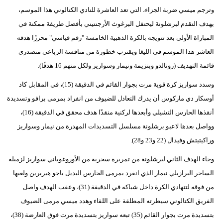
وترجم ميسي ضربة الجزاء، التي تعد العاشرة للنادي الكتالوني هذا الموسم،
بهدف التقدم لبرشلونة ليحتفل البرغوث الأرجنتيني بأفضل طريقة ممكنة في
المباراة الأولى بعد تتويجه بالكرة الذهبية الخامسة "رقم قياسي" محرزًا هدفه
العاشر هذا الموسم في الليغا ويقترب خطورة من منافسة الرباعي متصدري
قائمة التهديف (رونالدو وبنزيمة ونيمار وسواريز ولكل منهم 16 هدفًا).
وسدد سواريز كرة قوية مرت بجوار القائم في الدقيقة (15)، في المقابل كاد
أوسكار دي ماركوس أن يدرك التعادل للضيوف من انفراد بمرمى برافو وتسديدة
أنقذها الحارس التشيلي وأبعدها لركنية منقذًا هدف محقق في الدقيقة (16)،
وواصل بعدها لاعبو برشلونة مسلسل التسديدات المهدرة من نيمار وسواريز
وراكيتيتش وفيدال (22 و23 و28).
وجاء الهدف الثاني لبرشلونة من تمريرة سحرية من الأوروغوياني سواريز لزميله
الساحر البرازيلي نيمار الذي انفرد بمرمى الحارس البديل ياجو هيريرين ولعبها
من فوقه لتتهادي الكرة داخل شباكه في الدقيقة (31)، وعقب الهدف واصل
الفريق الكتالوني سيطرته المطلقة على اللقاء وهدد ميسي مرمى الضيوف
بتسديدة مرت بجوار القائم (35) تبعه سواريز بتسديدة مرت فوق العارضة (38)،