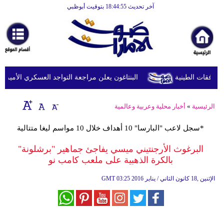
آخر تحديث 18:44:55 بتوقيت أبوظبي
الرئيسية
أخبارعاجلة
رياضة
ثقافة
البنتاغون يعلن مراجعة التواجد العسكري الأميركي في
إقتصاد
الرئيسية
»
أخبار محلية وعربية وعالمية
فن
*سجل لاعب "البارسا" 10 أهداف خلال 10 مواسم ليغا متتالية
وموسيقى
البرغوث الأرجنتيني ميسي يفاجئ جماهير "برشلونة"
أزياء
بالكرة الذهبية على ملعب كامب نو
صحة
03:25 2016 الإثنين ,18 كانون الثاني / يناير
GMT
وتغذية
سياحة