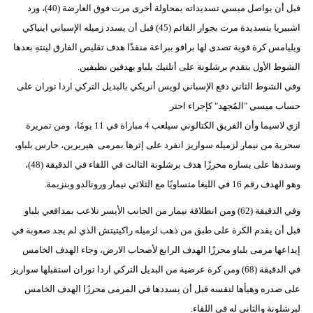
قبل أن يواصل ميسي تسديداته بمحاولة أخرى مرت فوق العارضة (40)، ورد
اشبيريا بتسديدة مرت بجوار القائم (45) قبل أن يسدد زميله الإسباني اينياكي
ويليامس كرة قوية تصدى لها برافو ببراعة منقذًا هدف تقليص الفارق لينتهِ بعدها
الشوط الأول بتقدم برشلونة على أتلتيك بلباو بهدفين نظيفين.
وفي الشوط الثاني دفع الإسباني لويس أنريكي بالبديل التركي اردا توران على
حساب ميسي "المُجهد" كإجراء احتر
ازي لاسيما وأن الفريق الكتالوني سيلعب 4 مباراة في 11 يومًا، ومن تمريرة
سحرية من نيمار لزميله سواريز انفرد على إثرها بمرمى هيريرين، حارس بلباو،
وسددها على يساره محرزًا هدف برشلونة الثالث في اللقاء في الدقيقة (48)،
وهو الهدف رقم 16 في الليغا متساويًا مع الثلاثي نيمار ورونالدو وبنزيمة.
وفي الدقيقة (62) ومن انطلاقة نيمار من الجانب الأيسر تلاعب بمدافعي بلباو
قبل أن يقدم الكرة على طبق من ذهب لزميله راكيتيتش الذي لم يجد صعوبة في
إيداعها مرمى بلباو محرزًا الهدف الرابع لأصحاب الارض، وجاء الهدف الخامس
في الدقيقة (68) ومن كرة عرضية من البديل التركي اردا توران استقبلها سواريز
على صدره وهيأها لنفسه قبل أن يسددها في المرمى محرزًا الهدف الخامس
لبرشلونة والثاني له في اللقاء.