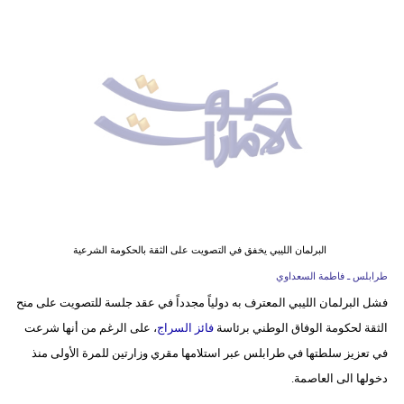
وسفر
ديكور
أخبار
إعلام
تعليم
مرأة
أزياء
البرلمان الليبي يخفق في التصويت على الثقة بالحكومة الشرعية
إسلامية
طرابلس ـ فاطمة السعداوي
فشل البرلمان الليبي المعترف به دولياً مجدداً في عقد جلسة للتصويت على منح
علوم
الثقة لحكومة الوفاق الوطني برئاسة
فائز السراج
، على الرغم من أنها شرعت
وتكنولوجيا
في تعزيز سلطتها في طرابلس عبر استلامها مقري وزارتين للمرة الأولى منذ
بيئة
دخولها الى العاصمة.