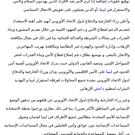
توقيع عقوبات إضافية إذا لزم الأمر ضد الأفراد الذين يهددون السلام والأمن
والاستقرار في
ليبيا
، أو الذين يعملون على تقويض الانتقال السياسي.
وأعلن زراء الخارجية والدفاع لدول الاتحاد الأوروبي أنهم على أهبة الاستعداد
لتقديم الدعم لقطاع الأمن و دعم الجهود الليبية من خلال تقديم المشورة وبناء
القدرات في مجالات الشرطة والعدالة الجنائية بما في ذلك في مجال مكافحة
الإرهاب، وإدارة الحدود والهجرة غير النظامية ومكافحة تهريب المهاجرين
والاتجار بالبشر، و توسيع نطاق دعم إصلاح قطاع الأمن وبناء القدرات لخفر
السواحل الليبي، وتنفيذ القانون الدولي حيث يدرك الاتحاد الأوروبي أهمية أمن
الحدود في
ليبيا
على الأمن الإقليمي والأوروبي، ودان وزراء الخارجية والدفاع
لدول الاتحاد الأوروبي بشدة جميع المحاولات لعرقلة استقرار
ليبيا
و التهديد
المتزايد لتنظيم
داعش
الإرهابي.
وعبر زراء الخارجية والدفاع لدول الاتحاد الأوروبي عن قلقهم من تدهور الوضع
الإنساني في المناطق الأكثر تضررا، بما في ذلك بنغازي، ورحبوا بخطة الاستجابة
الإنسانية للأمم المتحدة، مطالبين جميع الأطراف في
ليبيا
لضمان وصول
المساعدات الإنسانية دون عوائق وأمن العاملين في مجال المساعدات الإنسانية
من أجل تسهيل المساعدة والحماية للمدنيين المحتاجين.