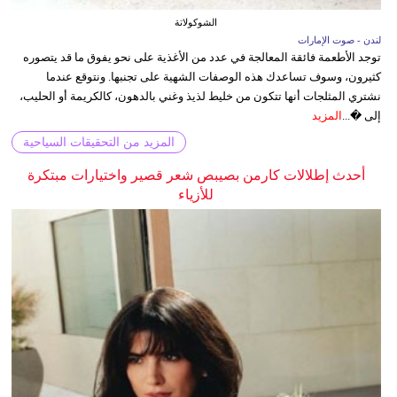
الشوكولاتة
لندن - صوت الإمارات
توجد الأطعمة فائقة المعالجة في عدد من الأغذية على نحو يفوق ما قد يتصوره
كثيرون، وسوف تساعدك هذه الوصفات الشهية على تجنبها. ونتوقع عندما
نشتري المثلجات أنها تتكون من خليط لذيذ وغني بالدهون، كالكريمة أو الحليب،
إلى �...
المزيد
المزيد من التحقيقات السياحية
أحدث إطلالات كارمن بصيبص شعر قصير واختيارات مبتكرة
للأزياء