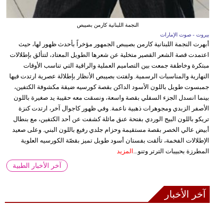
النجمة اللبنانية كارمن بصيبص
بيروت - صوت الإمارات
أبهرت النجمة اللبنانية كارمن بصيبص الجمهور مؤخراً بأحدث ظهور لها، حيث
اعتمدت قصة الشعر القصير متخلية عن شعرها الطويل المعتاد، لتتألق بإطلالات
مبتكرة وخاطفة جمعت بين التصاميم العملية والراقية التي تناسب الأوقات
النهارية والمناسبات الرسمية. ولفتت بصيبص الأنظار بإطلالة عصرية ارتدت فيها
جمبسوت طويل باللون الأسود الداكن بقصة كورسيه ضيقة مكشوفة الكتفين،
بينما انسدل الجزء السفلي بقصة واسعة، ونسقت معه حقيبة يد صغيرة باللون
الأصفر الزبدي ومجوهرات ذهبية ناعمة. وفي ظهور كاجوال آخر، ارتدت كنزة
تريكو باللون البيج الوردي بفتحة عنق مائلة كشفت عن أحد الكتفين، مع بنطال
أبيض عالي الخصر بقصة مستقيمة وحزام جلدي رفيع باللون البني. وعلى صعيد
الإطلالات الفخمة، تألقت بفستان أسود طويل تميز بقصّة الكورسيه العلوية
المطرزة بحبيبات الترتر وتنو...
المزيد
آخر الأخبار الطبية
آخر الأخبار