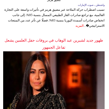
مضيق هرمز
واشنطن ـ صوت الإمارات
تسبب اضطراب حركة الملاحة عبر مضيق هرمز في تأثيرات واسعة على التجارة
العالمية، مع تراجع صادرات الغاز الطبيعي المسال بنسبة 95%، إلى جانب
انخفاض صادرات أسمدة اليوريا بنسبة 83%، فضلًا عن تأثر عدد من المنتجات
الاستراتيجي�...
المزيد
ظهور جديد لشيرين عبد الوهاب في بروفات حفل العلمين يشعل
تفاعل الجمهور