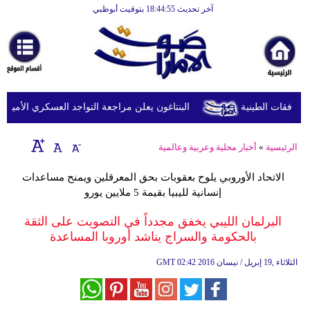
آخر تحديث 18:44:55 بتوقيت أبوظبي
الرئيسية
أخبارعاجلة
رياضة
ثقافة
البنتاغون يعلن مراجعة التواجد العسكري الأميركي ف
إقتصاد
الرئيسية
»
أخبار محلية وعربية وعالمية
فن
الاتحاد الأوروبي يلوح بعقوبات بحق المعرقلين ويمنح مساعدات
وموسيقى
إنسانية لليبيا بقيمة 5 ملايين يورو
أزياء
البرلمان الليبي يخفق مجدداً في التصويت على الثقة
بالحكومة والسراج يناشد أوروبا المساعدة
صحة
02:42 2016 الثلاثاء ,19 إبريل / نيسان
GMT
وتغذية
سياحة