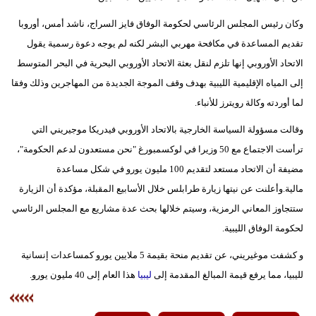
وكان رئيس المجلس الرئاسي لحكومة الوفاق فايز السراج، ناشد أمس، أوروبا
تقديم المساعدة في مكافحة مهربي البشر لكنه لم يوجه دعوة رسمية يقول
الاتحاد الأوروبي إنها تلزم لنقل بعثة الاتحاد الأوروبي البحرية في البحر المتوسط
إلى المياه الإقليمية الليبية بهدف وقف الموجة الجديدة من المهاجرين وذلك وفقا
لما أوردته وكالة رويترز للأنباء.
وقالت مسؤولة السياسة الخارجية بالاتحاد الأوروبي فيدريكا موجيريني التي
ترأست الاجتماع مع 50 وزيرا في لوكسمبورغ "نحن مستعدون لدعم الحكومة"،
مضيفة أن الاتحاد مستعد لتقديم 100 مليون يورو في شكل مساعدة
مالية.وأعلنت عن نيتها زيارة طرابلس خلال الأسابيع المقبلة، مؤكدة أن الزيارة
ستتجاوز المعاني الرمزية، وسيتم خلالها بحث عدة مشاريع مع المجلس الرئاسي
لحكومة الوفاق الليبية.
و كشفت موغيريني، عن تقديم منحة بقيمة 5 ملايين يورو كمساعدات إنسانية
لليبيا، مما يرفع قيمة المبالغ المقدمة إلى
ليبيا
هذا العام إلى 40 مليون يورو.