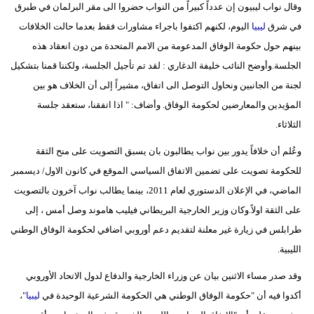
وقال نواب ليبيون إن عدداً كبيراً من النواب حضروا الى مقر البرلمان في طبرق
مدوَّنات
في شرق
ليبيا
اليوم، لكنهم اكتفوا باجراء مشاورات فقط بعدما حالت الخلافات
أبراج
بينهم حول حكومة الوفاق المدعومة من الامم المتحدة من دون انعقاد هذه
الجلسة.وأوضح النائب خليفة الدغاري : لقد تم تأجيل الجلسة، ولكننا قمنا بتشكيل
فيديو
لجنة من الجانبين ونحاول التوصل الى اتفاق، مشيراً إلى أن الخلاف هو بين
سيارات
المؤيدين والمعارضين لحكومة الوفاق. وأضاف: " اذا اتفقنا، ستعقد جلسة
الثلاثاء.
وعُلم أن خلافاً يدور بين نواب يطالبون بان يسبق التصويت على منح الثقة
للحكومة تصويت على تضمين الاتفاق السياسي الموقع في كانون الاول/ ديسمبر
الماضي، في الإعلان الدستوري لعام 2011، بينما يطالب نواب آخرون بالتصويت
على الثقة اولاً.وكان وزير الخارجية البريطاني فيليب هاموند وصل أمس ، إلى
طرابلس في زيارة غير معلنة لتقديم دعم أوروبي اضافي لحكومة الوفاق الوطني
الليبية.
وقد صدر مساء الاثنين بيان عن وزراء الخارجية والدفاع لدول الاتحاد الأوروبي
أكدوا فيه أن "حكومة الوفاق الوطني هي الحكومة الشرعية الوحيدة في
ليبيا
"،