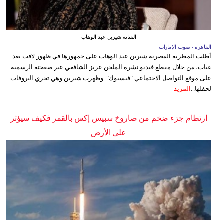
الفنانة شيرين عبد الوهاب
القاهرة - صوت الإمارات
أطلت المطربة المصرية شيرين عبد الوهاب على جمهورها في ظهور لافت بعد
غياب، من خلال مقطع فيديو نشره الملحن عزيز الشافعي عبر صفحته الرسمية
على موقع التواصل الاجتماعي "فيسبوك". وظهرت شيرين وهي تجري البروفات
لحفلها...
المزيد
ارتطام جزء ضخم من صاروخ سبيس إكس بالقمر فكيف سيؤثر
على الأرض