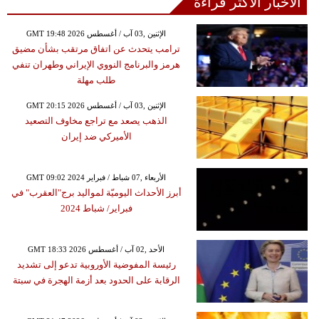
الأخبار الأكثر قراءة
GMT 19:48 2026 الإثنين ,03 آب / أغسطس
ترامب يتحدث عن اتفاق مرتقب بشأن مضيق
هرمز والبرنامج النووي الإيراني وطهران تنفي
طلب مهلة
GMT 20:15 2026 الإثنين ,03 آب / أغسطس
الذهب يصعد مع تراجع مخاوف التصعيد
الأميركي ضد إيران
GMT 09:02 2024 الأربعاء ,07 شباط / فبراير
أبرز الأحداث اليوميّة لمواليد برج"العقرب" في
فبراير/ شباط 2024
GMT 18:33 2026 الأحد ,02 آب / أغسطس
رئيسة المفوضية الأوروبية تدعو إلى تشديد
الرقابة على الحدود بعد أزمة الهجرة في سبتة