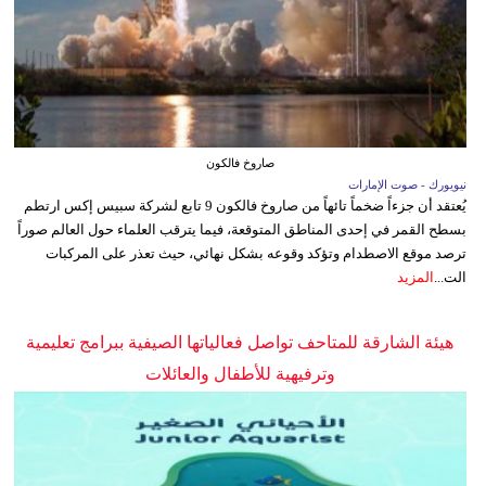
صاروخ فالكون
نيويورك - صوت الإمارات
يُعتقد أن جزءاً ضخماً تائهاً من صاروخ فالكون 9 تابع لشركة سبيس إكس ارتطم
بسطح القمر في إحدى المناطق المتوقعة، فيما يترقب العلماء حول العالم صوراً
ترصد موقع الاصطدام وتؤكد وقوعه بشكل نهائي، حيث تعذر على المركبات
الت...
المزيد
هيئة الشارقة للمتاحف تواصل فعالياتها الصيفية ببرامج تعليمية
وترفيهية للأطفال والعائلات