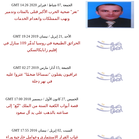
GMT 14:26 2020 الجمعة ,07 شباط / فبراير
"تعز" ضحية الحرب الأكبر قتلى بالمئات وتدمير
ونهب الممتلكات وانعدام الخدمات
GMT 19:24 2019 الأحد ,21 إبريل / نيسان
الحرائق الطبيعية في روسيا تُدمِّر 109 منازل في
إقليم زابايكالسكي
GMT 02:27 2019 الجمعة ,15 آذار/ مارس
عراقيون يقتلون "تمساحًا ضخمًا" عثروا عليه
في نهر دِجلة
GMT 17:00 2018 الخميس ,27 كانون الأول / ديسمبر
قصة أبواب الكعبة الستة من الملك "تُبّع" إلى
صناعته بالذهب على يد آل سعود
GMT 17:55 2016 السبت ,02 إبريل / نيسان
غياب القرار الاستثماري وعوامل خارجية وراء