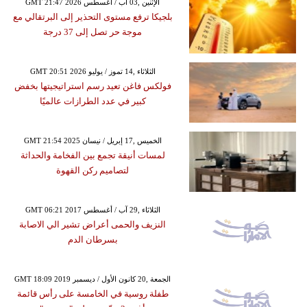
GMT 21:47 2026 الإثنين ,03 آب / أغسطس
بلجيكا ترفع مستوى التحذير إلى البرتقالي مع
موجة حر تصل إلى 37 درجة
GMT 20:51 2026 الثلاثاء ,14 تموز / يوليو
فولكس فاغن تعيد رسم استراتيجيتها بخفض
كبير في عدد الطرازات عالميًا
GMT 21:54 2025 الخميس ,17 إبريل / نيسان
لمسات أنيقة تجمع بين الفخامة والحداثة
لتصاميم ركن القهوة
GMT 06:21 2017 الثلاثاء ,29 آب / أغسطس
النزيف والحمى أعراض تشير الي الاصابة
بسرطان الدم
GMT 18:09 2019 الجمعة ,20 كانون الأول / ديسمبر
طفلة روسية في الخامسة على رأس قائمة