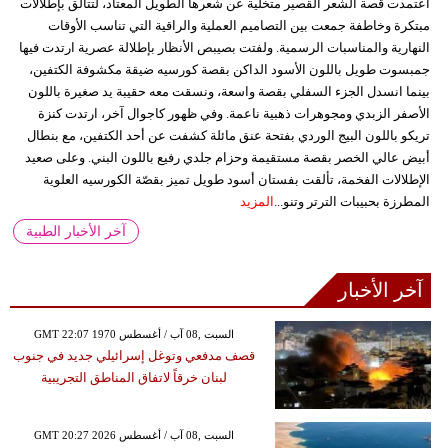
اعتمدت قصة الشعر القصير متخلية عن شعرها الطويل المعتاد، لتتألق بإطلالات
مبتكرة وخاطفة جمعت بين التصاميم العملية والراقية التي تناسب الأوقات
النهارية والمناسبات الرسمية. ولفتت بصيبص الأنظار بإطلالة عصرية ارتدت فيها
جمبسوت طويل باللون الأسود الداكن بقصة كورسيه ضيقة مكشوفة الكتفين،
بينما انسدل الجزء السفلي بقصة واسعة، ونسقت معه حقيبة يد صغيرة باللون
الأصفر الزبدي ومجوهرات ذهبية ناعمة. وفي ظهور كاجوال آخر، ارتدت كنزة
تريكو باللون البيج الوردي بفتحة عنق مائلة كشفت عن أحد الكتفين، مع بنطال
أبيض عالي الخصر بقصة مستقيمة وحزام جلدي رفيع باللون البني. وعلى صعيد
الإطلالات الفخمة، تألقت بفستان أسود طويل تميز بقصّة الكورسيه العلوية
المطرزة بحبيبات الترتر وتنو...
المزيد
آخر الأخبار الطبية
آخر الأخبار
GMT 22:07 1970 السبت ,08 آب / أغسطس
قصف مدفعي وتوغل إسرائيلي جديد في جنوب
لبنان خرقاً لاتفاق المناطق التجريبية
GMT 20:27 2026 السبت ,08 آب / أغسطس