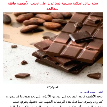
ستة بدائل غذائية بسيطة تساعدك على تجنب الأطعمة فائقة
المعالجة
الشوكولاتة
لندن - صوت الإمارات
توجد الأطعمة فائقة المعالجة في عدد من الأغذية على نحو يفوق ما قد يتصوره
كثيرون، وسوف تساعدك هذه الوصفات الشهية على تجنبها. ونتوقع عندما
نشتري المثلجات أنها تتكون من خليط لذيذ وغني بالدهون، كالكريمة أو الحليب،