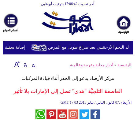
آخر تحديث 17:06:42 بتوقيت أبوظبي
الرئيسية
أخبارعاجلة
رياضة
ثقافة
د النجم الأرجنتيني بعد صراع طويل مع المرض
إصابة سفينة شحن
إقتصاد
الرئيسية
»
أخبار محلية وعربية وعالمية
فن
مركز الأرصاد يدعو إلى الحذر أثناء قيادة المركبات
وموسيقى
العاصفة الثلجيَّة "هدى" تصل إلى الإمارات بلا تأثير
أزياء
17:03 2015 الأربعاء ,07 كانون الثاني / يناير
GMT
صحة
وتغذية
سياحة