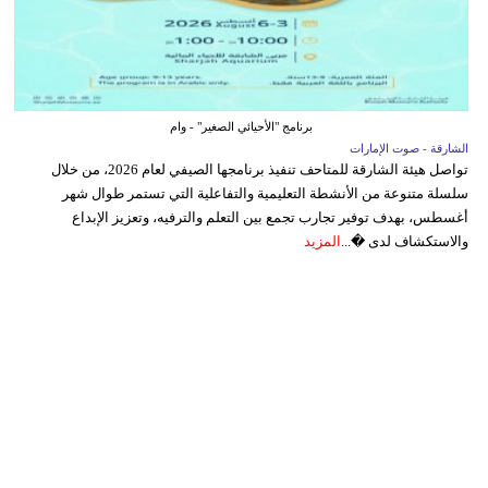
برنامج "الأحيائي الصغير" - وام
الشارقة - صوت الإمارات
تواصل هيئة الشارقة للمتاحف تنفيذ برنامجها الصيفي لعام 2026، من خلال
سلسلة متنوعة من الأنشطة التعليمية والتفاعلية التي تستمر طوال شهر
أغسطس، بهدف توفير تجارب تجمع بين التعلم والترفيه، وتعزيز الإبداع
والاستكشاف لدى �...
المزيد