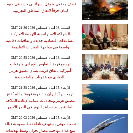
قصف مدفعي وتوغل إسرائيلي جديد في جنوب
لبنان خرقاً لاتفاق المناطق التجريبية
GMT 21:36 2026 السبت ,08 آب / أغسطس
الشراكة الاستراتيجية الأردنية الأميركية
مساعدات اقتصادية جديدة واتفاقيات دفاعية
واسعة في مواجهة التوترات الإقليمية
GMT 20:55 2026 السبت ,08 آب / أغسطس
توسيع فريق التفاوض الإيراني وتوقعات
أميركية باتفاق قريب بشأن مضيق هرمز
بالتوازي مع عقوبات مالية جديدة
GMT 21:58 2026 الأربعاء ,05 آب / أغسطس
ترمب يهدّد إيران بـ "ضربة قوية" ما لم يُفتح
مضيق هرمز ومحادثات عمانية لإعادة الملاحة
المائية وسط تصاعد التوتر في البحر الأحمر
GMT 20:02 2026 الأربعاء ,05 آب / أغسطس
تصعيد حوثي يستهدف ناقلة نفط سعودية قبالة
ينبع غداة مهاجمة مطار نجران وسط تهديدات