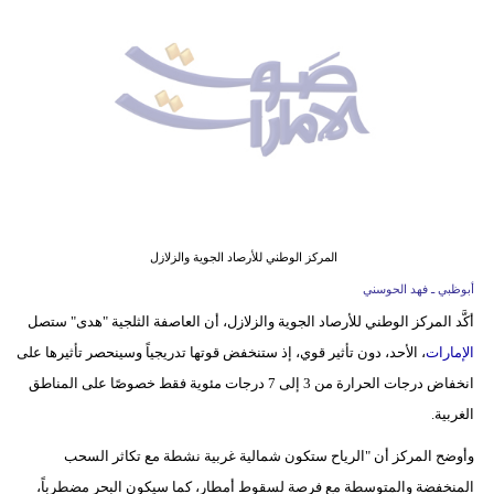
وسفر
ديكور
أخبار
إعلام
تعليم
مرأة
المركز الوطني للأرصاد الجوية والزلازل
أبوظبي ـ فهد الحوسني
أزياء
أكَّد المركز الوطني للأرصاد الجوية والزلازل، أن العاصفة الثلجية "هدى" ستصل
إسلامية
الإمارات
، الأحد، دون تأثير قوي، إذ ستنخفض قوتها تدريجياً وسينحصر تأثيرها على
علوم
انخفاض درجات الحرارة من 3 إلى 7 درجات مئوية فقط خصوصًا على المناطق
وتكنولوجيا
الغربية.
وأوضح المركز أن "الرياح ستكون شمالية غربية نشطة مع تكاثر السحب
بيئة
المنخفضة والمتوسطة مع فرصة لسقوط أمطار، كما سيكون البحر مضطرباً،