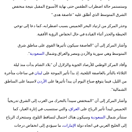
مدوَّنات
وستستمر حالة اضطراب الطقس حتى نهاية الأسبوع المقبل نتيجة منخفض
الشرق المتوسط الذي أطلق عليه "عاصفة هدى."
أبراج
وحذر المركز من ارتياد البحر الخميس بسبب اضطرابه، كما دعا إلى توخي
فيديو
الحيطة والحذر أثناء القيادة في حال انخفاض الرؤية الأفقية.
سيارات
وأشار المركز إلى أن "العاصفة سيكون تأثيرها القوي على مناطق شرق
المتوسط وهي سورية والأردن ومصر والعراق وشمال
السعودية
".
وأفاد المركز الوطني للأرصاد الجوية والزلازل أن "بلاد الشام بدأت منذ ليلة
الثلاثاء بالتأثر بالعاصفة الثلجية، إذ بدأ تأثير الموجة على
لبنان
في ساعات متأخرة
من الليل، فيما يتوقع صباح اليوم أن يبدأ تأثيرها على
الأردن
لاسيما على المناطق
الشمالية".
وأشار المركز إلى أن "المنخفض سيبدأ بالتحرك من الغرب إلى الشرق تدريجياً
الخميس ليبدأ تأثير الرياح على
العراق
، والتي ستتسبب في إثارة الغبار، كما
ستتأثر شمال
السعودية
وسيكون هناك احتمال لتساقط الثلوج، وستتحرك الرياح
إلى الخليج العربي في اتجاه دولة
الإمارات
، ما سيؤدي إلى انخفاض درجات