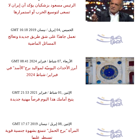
الرئيس مسعود بزشكيان يؤكد أن إيران لا
تسعى لتوسيع الحرب أو استمرارها
GMT 16:18 2019 الخميس ,04 إبريل / نيسان
تعمل جاهدًا على شق طريق جديدة وتعالج
المسائل الماضية
GMT 08:41 2024 الأربعاء ,07 شباط / فبراير
أبرز الأحداث اليوميّة لمواليد برج"الأسد" في
فبراير/ شباط 2024
GMT 21:53 2021 الإثنين ,01 شباط / فبراير
يتيح أمامك هذا اليوم فرصاً مهنية جديدة
GMT 17:17 2019 الإثنين ,08 إبريل / نيسان
المرأة "برج الحمل" تتمتع بشهوة جنسية قوية
تسيطر عليها