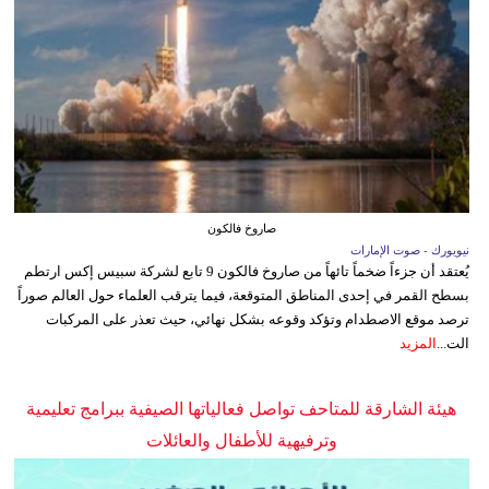
صاروخ فالكون
نيويورك - صوت الإمارات
يُعتقد أن جزءاً ضخماً تائهاً من صاروخ فالكون 9 تابع لشركة سبيس إكس ارتطم
بسطح القمر في إحدى المناطق المتوقعة، فيما يترقب العلماء حول العالم صوراً
ترصد موقع الاصطدام وتؤكد وقوعه بشكل نهائي، حيث تعذر على المركبات
الت...
المزيد
هيئة الشارقة للمتاحف تواصل فعالياتها الصيفية ببرامج تعليمية
وترفيهية للأطفال والعائلات