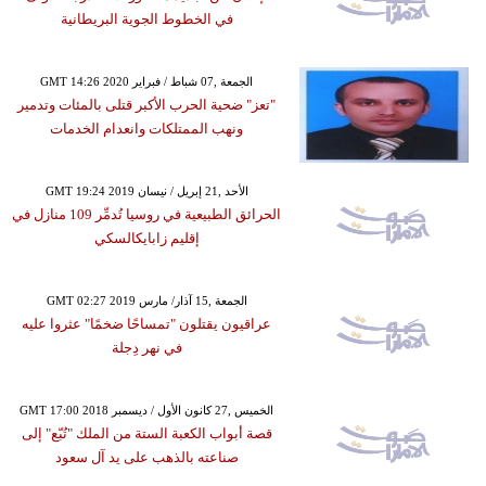
في الخطوط الجوية البريطانية
GMT 14:26 2020 الجمعة ,07 شباط / فبراير
"تعز" ضحية الحرب الأكبر قتلى بالمئات وتدمير
ونهب الممتلكات وانعدام الخدمات
GMT 19:24 2019 الأحد ,21 إبريل / نيسان
الحرائق الطبيعية في روسيا تُدمِّر 109 منازل في
إقليم زابايكالسكي
GMT 02:27 2019 الجمعة ,15 آذار/ مارس
عراقيون يقتلون "تمساحًا ضخمًا" عثروا عليه
في نهر دِجلة
GMT 17:00 2018 الخميس ,27 كانون الأول / ديسمبر
قصة أبواب الكعبة الستة من الملك "تُبّع" إلى
صناعته بالذهب على يد آل سعود