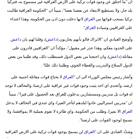
ان "ما اختلق عن وجود قوات تركية على الارض العراقية غير مسموح به، فتركيا
بلد جار، ولا نستطيع الابتعاد عن بعضنا بعضا"، مبيناً ان "الحكومة العراقية طالبت
تركيا بسحب قواتها من
العراق
لانها دخلت دون اذن من الحكومة، وهذا اعتداء
على العراقيين وسيادة
العراق
".
وأوضح العبادي ان "الاتراك قالو بأنهم يحاربون (
داعش
)، وقلنا لهم بان
داعش
على الحدود معكم، وهذا عذر غير مقبول"، مؤكداً ان "العراقيين قادرون على
مقاتلة (
داعش
)، وان احتجنا من بعض الدول فسنطلب ذلك، وقد طلبنا من بعض
الدول السلاح والتدريب والغطاء الجوي، وطلبنا ذلك علنًا".
وأشار رئيس مجلس الوزراء الى ان "
العراق
لا يحتاج قوات مقاتلة اجنبية على
ارضه، وأتحدى اي احد يثبت وجود قوات غير عراقية على ارضنا، والتحالف لا توجد
له قوات بل مدربين ومستشارين يدخلون للعراق بعد الحصول على فيزا"، مبيناً
ان "مدربين استراليين عادوا لبلدهم لتأخر الفيزا، واي جندي في التحالف لا يدخل
العراق
الا بفيزا، وطلب من الحكومة، واي طائرة لا تقوم بعملية الا بموافقتنا، ولا
نسمح لوجود القوات على ارضنا".
وشدّد العبادي على ان "
العراق
لن يسمح بوجود قوات تركية على الارض العراقية