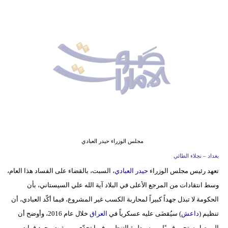
وسفر
ديكور
أخبار
إعلام
تعليم
مرأة
أزياء
مجلس الوزراء حيدر العبادي
إسلامية
بغداد – نجلاء الطائي
تعهد رئيس مجلس الوزراء
حيدر العبادي
، السبت، بالقضاء على الفساد هذا العام،
علوم
وسط انتقادات من المرجع الأعلى في البلاد آية الله علي السيستاني، بأن
وتكنولوجيا
الحكومة لا تبذل جهداً كبيراً لمحاربة الكسب غير المشروع، فيما أكّد العبادي، أن
بيئة
تنظيم (
داعش
) سيُقضَى عليه عسكرياً في
العراق
خلال عام 2016، وأوضح أن
الموصل ستحرر قريبًا من سيطرة التنظيم، فيما تحدّى من يثبت وجود قوات