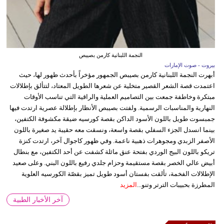
النجمة اللبنانية كارمن بصيبص
بيروت - صوت الإمارات
أبهرت النجمة اللبنانية كارمن بصيبص الجمهور مؤخراً بأحدث ظهور لها، حيث
اعتمدت قصة الشعر القصير متخلية عن شعرها الطويل المعتاد، لتتألق بإطلالات
مبتكرة وخاطفة جمعت بين التصاميم العملية والراقية التي تناسب الأوقات
النهارية والمناسبات الرسمية. ولفتت بصيبص الأنظار بإطلالة عصرية ارتدت فيها
جمبسوت طويل باللون الأسود الداكن بقصة كورسيه ضيقة مكشوفة الكتفين،
بينما انسدل الجزء السفلي بقصة واسعة، ونسقت معه حقيبة يد صغيرة باللون
الأصفر الزبدي ومجوهرات ذهبية ناعمة. وفي ظهور كاجوال آخر، ارتدت كنزة
تريكو باللون البيج الوردي بفتحة عنق مائلة كشفت عن أحد الكتفين، مع بنطال
أبيض عالي الخصر بقصة مستقيمة وحزام جلدي رفيع باللون البني. وعلى صعيد
الإطلالات الفخمة، تألقت بفستان أسود طويل تميز بقصّة الكورسيه العلوية
المطرزة بحبيبات الترتر وتنو...
المزيد
آخر الأخبار الطبية