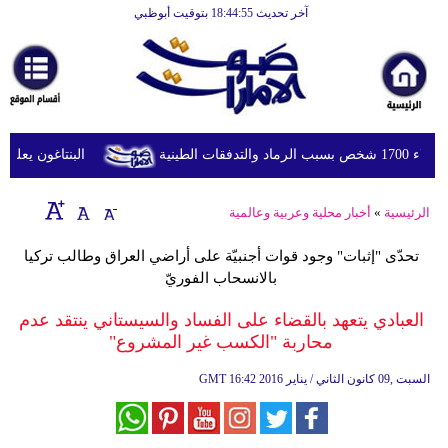
آخر تحديث 18:44:55 بتوقيت أبوظبي
الرئيسية
أخبارعاجلة
رياضة
ثقافة
طينية
البنتاغون يعلن مرا
إقتصاد
الرئيسية
»
أخبار محلية وعربية وعالمية
فن
تحدّى "إثبات" وجود قوات أجنبيّة على أراضي العراق وطالب تركيا
وموسيقى
بالانسحاب الفوريّ
أزياء
العبادي يتعهد بالقضاء على الفساد والسيستاني ينتقد عدم
محاربة "الكسب غير المشروع"
صحة
16:42 2016 السبت ,09 كانون الثاني / يناير
GMT
وتغذية
سياحة