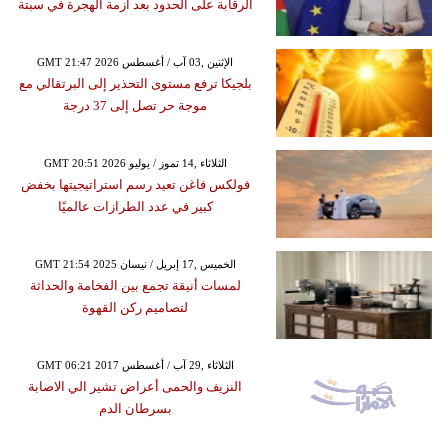
الرقابة على الحدود بعد أزمة الهجرة في سبتة
GMT 21:47 2026 الإثنين ,03 آب / أغسطس
بلجيكا ترفع مستوى التحذير إلى البرتقالي مع
موجة حر تصل إلى 37 درجة
GMT 20:51 2026 الثلاثاء ,14 تموز / يوليو
فولكس فاغن تعيد رسم استراتيجيتها بخفض
كبير في عدد الطرازات عالميًا
GMT 21:54 2025 الخميس ,17 إبريل / نيسان
لمسات أنيقة تجمع بين الفخامة والحداثة
لتصاميم ركن القهوة
GMT 06:21 2017 الثلاثاء ,29 آب / أغسطس
النزيف والحمى أعراض تشير الي الاصابة
بسرطان الدم