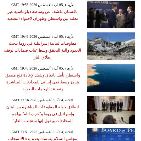
GMT 19:55 2026 الأربعاء ,05 آب / أغسطس
باكستان تكشف عن وساطة دبلوماسية غير
معلنة بين واشنطن وطهران لاحتواء التصعيد
GMT 19:49 2026 الأربعاء ,05 آب / أغسطس
مفاوضات لبنانية إسرائيلية في روما تبحث
الحدود وآلية التحقق وسط غياب ضمانات لوقف
إطلاق النار
GMT 19:43 2026 الأربعاء ,05 آب / أغسطس
واشنطن تأمل باتفاق وشيك لإعادة فتح مضيق
هرمز وسط نفي إيراني للمحادثات المباشرة
وتصاعد الهجمات البحرية
GMT 22:16 2026 الثلاثاء ,04 آب / أغسطس
انطلاق جولة المفاوضات المباشرة بين لبنان
وإسرائيل في روما و"حزب الله" يهاجم
المحادثات ويقول إنها ستجلب "العار"
GMT 21:51 2026 الثلاثاء ,04 آب / أغسطس
مجلس السلام يتمسك بعدم بدء الانسحاب