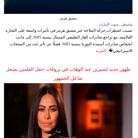
مضيق هرمز
واشنطن ـ صوت الإمارات
تسبب اضطراب حركة الملاحة عبر مضيق هرمز في تأثيرات واسعة على التجارة
العالمية، مع تراجع صادرات الغاز الطبيعي المسال بنسبة 95%، إلى جانب
انخفاض صادرات أسمدة اليوريا بنسبة 83%، فضلًا عن تأثر عدد من المنتجات
الاستراتيجي�...
المزيد
ظهور جديد لشيرين عبد الوهاب في بروفات حفل العلمين يشعل
تفاعل الجمهور