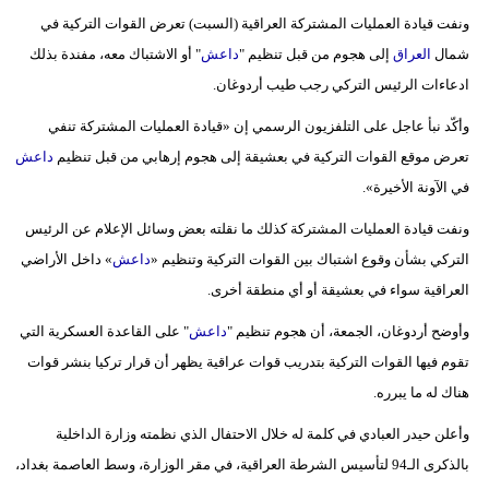
ونفت قيادة العمليات المشتركة العراقية (السبت) تعرض القوات التركية في
شمال
العراق
إلى هجوم من قبل تنظيم "
داعش
" أو الاشتباك معه، مفندة بذلك
ادعاءات الرئيس التركي رجب طيب أردوغان.
وأكّد نبأ عاجل على التلفزيون الرسمي إن «قيادة العمليات المشتركة تنفي
تعرض موقع القوات التركية في بعشيقة إلى هجوم إرهابي من قبل تنظيم
داعش
في الآونة الأخيرة».
ونفت قيادة العمليات المشتركة كذلك ما نقلته بعض وسائل الإعلام عن الرئيس
التركي بشأن وقوع اشتباك بين القوات التركية وتنظيم «
داعش
» داخل الأراضي
العراقية سواء في بعشيقة أو أي منطقة أخرى.
وأوضح أردوغان، الجمعة، أن هجوم تنظيم "
داعش
" على القاعدة العسكرية التي
تقوم فيها القوات التركية بتدريب قوات عراقية يظهر أن قرار تركيا بنشر قوات
هناك له ما يبرره.
وأعلن حيدر العبادي في كلمة له خلال الاحتفال الذي نظمته وزارة الداخلية
بالذكرى الـ94 لتأسيس الشرطة العراقية، في مقر الوزارة، وسط العاصمة بغداد،