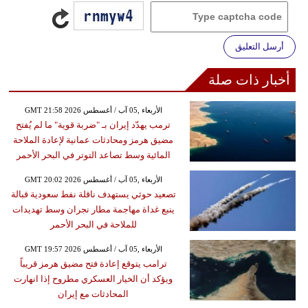
أرسل التعليق
أخبار ذات صلة
GMT 21:58 2026 الأربعاء ,05 آب / أغسطس
ترمب يهدّد إيران بـ "ضربة قوية" ما لم يُفتح
مضيق هرمز ومحادثات عمانية لإعادة الملاحة
المائية وسط تصاعد التوتر في البحر الأحمر
GMT 20:02 2026 الأربعاء ,05 آب / أغسطس
تصعيد حوثي يستهدف ناقلة نفط سعودية قبالة
ينبع غداة مهاجمة مطار نجران وسط تهديدات
للملاحة في البحر الأحمر
GMT 19:57 2026 الأربعاء ,05 آب / أغسطس
ترامب يتوقع إعادة فتح مضيق هرمز قريباً
ويؤكد أن الخيار العسكري مطروح إذا انهارت
المحادثات مع إيران