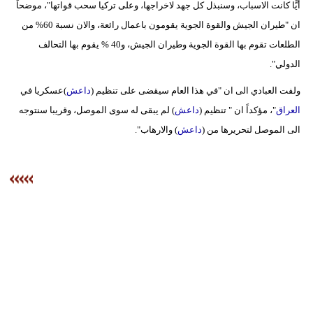
أيًّا كانت الاسباب، وسنبذل كل جهد لاخراجها، وعلى تركيا سحب قواتها"، موضحاً
ان "طيران الجيش والقوة الجوية يقومون باعمال رائعة، والان نسبة 60% من
الطلعات تقوم بها القوة الجوية وطيران الجيش، و40 % يقوم بها التحالف
الدولي".
ولفت العبادي الى ان "في هذا العام سيقضى على تنظيم (
داعش
)عسكريا في
العراق
"، مؤكداً ان " تنظيم (
داعش
) لم يبقى له سوى الموصل، وقريبا سنتوجه
الى الموصل لتحريرها من (
داعش
) والارهاب".