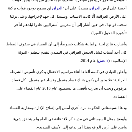
مدوَّنات
أجنبية على أرض
العراق
، مشددًا على أن "
العراق
لن يسمح بوجود قوات تركية
على الأرض العراقية أيًّا كانت الاسباب، وسنبذل كل جهد لإخراجها، وعلى تركيا
أبراج
سحب قواتها"، في حين أشار إلى أن مدربين أستراليين عادوا لبلدهم لتأخر
فيديو
تأشيرة الدخول (الفيزا).
سيارات
وأشارت نتائج لجنة برلمانية شكلت خصوصاً، إلى أن الفساد في صفوف الضباط
كان أحد أسباب فشل الجيش العراقي في التصدي لتقدم تنظيم «الدولة
الإسلامية» (
داعش
) عام 2014.
وأعلن العبادي في كلمة ألقاها أثناء مراسيم الاحتفال بذكرى تأسيس الشرطة
العراقية: «لا يجوز أن يكون هناك فساد مقبول وفساد غير مقبول... كل فساد
مرفوض ويجب أن يحارب بأقصى ما نستطيع. عام 2016 عام القضاء على
الفساد».
ودعا السيستاني الحكومة مرة أخرى أمس إلى إصلاح الإدارة ومحاربة الفساد.
وأوضح ممثل السيستاني في مدينة كربلاء: «انقضى العام ولم يتحقق شيء
واضح على أرض الواقع وهذا أمر يدعو إلى الأسف الشديد».