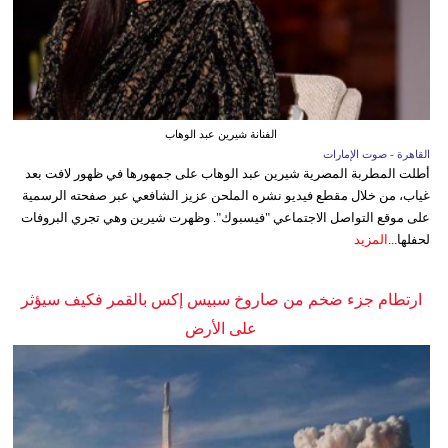
الفنانة شيرين عبد الوهاب
القاهرة - صوت الإمارات
أطلت المطربة المصرية شيرين عبد الوهاب على جمهورها في ظهور لافت بعد
غياب، من خلال مقطع فيديو نشره الملحن عزيز الشافعي عبر صفحته الرسمية
على موقع التواصل الاجتماعي "فيسبوك". وظهرت شيرين وهي تجري البروفات
لحفلها...
المزيد
ارتطام جزء ضخم من صاروخ سبيس إكس بالقمر فكيف سيؤثر
على الأرض