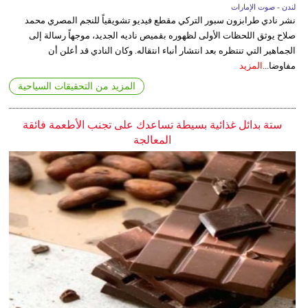
لندن - صوت الإمارات
نشر نادي طرابزون سبور التركي مقطع فيديو تشويقياً للنجم المصري محمد
صلاح يوثق اللحظات الأولى لظهوره بقميص ناديه الجديد، موجهاً رسالة إلى
الجماهير التي تنتظره بعد انتشار أنباء انتقاله. وكان النادي قد أعلن أن
مفاوضا...
المزيد
المزيد من التحقيقات السياحية
ستة بدائل غذائية بسيطة تساعدك على تجنب الأطعمة فائقة
المعالجة