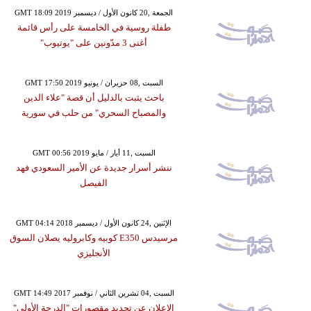
GMT 18:09 2019 الجمعة ,20 كانون الأول / ديسمبر
طفلة روسية في الخامسة على رأس قائمة
أغنى 3 مدّونين على "يوتيوب"
GMT 17:50 2019 السبت ,08 حزيران / يونيو
باحث يثبت بالدليل أن قصة "علاء الدين
والمصباح السحري" من حلب في سورية
GMT 00:56 2019 السبت ,11 أيار / مايو
ننشر أسرار جديدة عن الأمير السعودي فهد
الفيصل
GMT 04:14 2018 الإثنين ,24 كانون الأول / ديسمبر
مرسيدس E350 كوبيه وكابروليه يصلان السوق
الأنجليزي
GMT 14:49 2017 السبت ,04 تشرين الثاني / نوفمبر
الإعلان عن تجديد مقصورات "الدرجة الأولى"