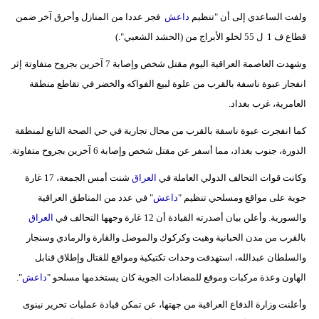
ولفت الساعدي إلى أن "تنظيم
داعش
فجر عددا من المنازل وأحرق آخر ضمن
قطاع ف 1 ل 55 لخلو الأبراج من (الحشد الشعبي".)
وشهدت العاصمة العراقية اليوم مقتل شخص وإصابة 7 آخرين بجروح متفاوتة إثر
انفجار عبوة ناسفة بالقرب من علوة لبيع الفواكه والخضر في تقاطع منطقة
العامرية، غرب بغداد.
كما انفجرت عبوة ناسفة بالقرب من محال تجارية في حي الصحة التابع لمنطقة
الدورة، جنوب بغداد، مما أسفر عن مقتل شخص وإصابة 6 آخرين بجروح متفاوتة.
وكانت قوات التحالف الدولي العاملة في
العراق
شنت أمس الجمعة، 17 غارة
جوية على مواقع ومسلحي تنظيم "
داعش
" في عدد من المناطق العراقية
والسورية. وأعلن بيان أصدرته القيادة أن 12 غارة وجهها التحالف في
العراق
بالقرب من مدن الحبانية وهيت وكركوك والموصل والقارة والرمادي وسنجار
والسلطان عبدالله، استهدفت وحدات تكتيكية ومواقع للقتال وإطلاق قنابل
الهاون وعدة مركبات وموقع للمضادات الجوية كان يستخدمها مسلحو "
داعش
".
وأعلنت وزارة الدفاع العراقية من جهتها، عن تمكن قيادة عمليات تحرير نينوى