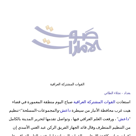
وسفر
ديكور
أخبار
إعلام
تعليم
مرأة
أزياء
القوات المشتركة العراقية
إسلامية
بغداد - نجلاء الطائي
استعادت
القوات المشتركة العراقية
صباح اليوم منطقة المعمورة في قضاء
علوم
هيت غرب محافظة الأنبار من سيطرة
داعش
-والمجموعات-المسلحة">تنظيم
وتكنولوجيا
"
داعش
" ، ورفعت العلم العراقي فيها ، وتواصل تقدمها لتحرير المدينة بالكامل
بيئة
من التنظيم المتطرف.وقال قائد الجهاز الفريق الركن عبد الغني الأسدي إن
"قوات جهاز مكافحة الإرهاب، والقوات المساندة لها رفعت العلم العراقي على