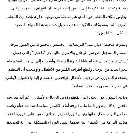
رسالة وعيد باللغة الكردية إلى رئيس إقليم كردستان
العراق
مسعود بارزاني.
وظهور سيّاف التنظيم دون لثام، هي سابقة من نوعها مقارنة بإصدارت التنظيم
المرئية السابقة، وكانت التكهنات عديدة حول شخصية هذا السياف الجديد
المكنّى بـ “البلدوزر”.
ونشرت صحيفة "ديلي ميل" البريطانية ، الخميس ، مجموعة من الصور للرجل
الضخم المسؤول عن نحر الرهائن والأسرى حاليا لدى "
داعش
" والذي فضل
كشف وجهه بعد أن غطاه طيلة الفترة الماضية. وأشارت إلى أن هذا الضخم قام
بنحر العديد من الرجال وقطع أطراف الكثير من الأطفال. وأوضحت أن التنظيم
يستخدم البلدوزر، في ترهيب الأطفال الرافضين الانضمام إليه والانصياع للأوامر،
في إطار ما يسمى بـ "لجنة التقطيع″.
ويؤدي البلدوزر دور الجلاد الذي يقطع رؤوس الرجال والأطفال، رغم أنه معروف
بالجبن، إذ كان يظهر دائما ملثم الوجه أمام الكاميرا.سياسيا، شددت هيأة رئاسة
مجلس النواب خلال لقائها رئيس الوزراء حيدر العبادي أمس على ضرورة اعتماد
معايير النزاهة في الأسماء التي قدمها رئيس الوزراء للتشكيلة الوزارية الجديدة.