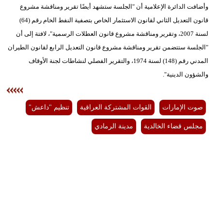
وأضافت الدائرة الإعلامية أن "الجلسة ستشهد أيضًا تقرير ومناقشة مشروع
قانون التعديل الثاني لقانون الاستثمار الخاص بتصفية النفط الخام رقم (64)
لسنة 2007، وتقرير ومناقشة مشروع قانون العطلات الرسمية"، لافتة إلى أن
"الجلسة ستتضمن تقرير ومناقشة مشروع قانون التعديل الرابع لقانون الطيران
المدني رقم (148) لسنة 1974، والتقرير الفصلي لنشاطات لجنة الأوقاف
والشؤون الدينية".
صوت الإمارات
القوات المشتركة العراقية
تنظيم "داعش"
مجلس قضاء الخالدية
مدينة الرمادي