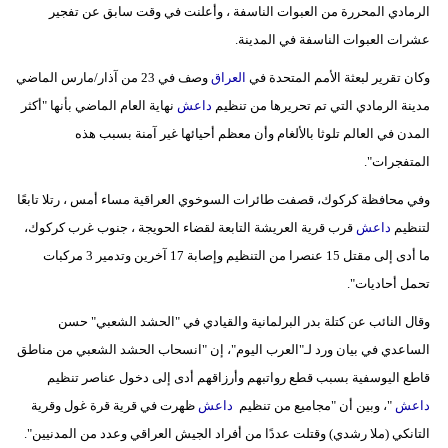
الرمادي المحررة من العبوات الناسفة ، وأعلنت في وقت سابق عن تفجير
عشرات العبوات الناسفة في المدينة.
وكان تقرير لبعثة الأمم المتحدة في
العراق
وصف في 23 من آذار/مارس الماضي
مدينة الرمادي التي تم تحريرها من تنظيم
داعش
نهاية العام الماضي بأنها "أكثر
المدن في العالم تلوثا بالألغام وأن معظم أحيائها غير آمنة بسبب هذه
المتفجرات".
وفي محافظة كركوك، قصفت طائرات السوخوي العراقية مساء أمس ، رتلا تابعًا
لتنظيم
داعش
قرب قرية العريشة التابعة لقضاء الحويجة ، جنوب غرب كركوك،
ما أدى إلى مقتل 15 عنصرا من التنظيم وإصابة 17 آخرين وتدمير 3 مركبات
تحمل أحاديات".
وقال النائب عن كتلة بدر البرلمانية والقيادي في "الحشد الشعبي" حسن
الساعدي في بيان ورد لـ"العرب اليوم"، إن "انسحاب الحشد الشعبي من مناطق
قاطع اليوسفية بسبب قطع رواتبهم وأرزاقهم أدى إلى دخول عناصر تنظيم
داعش
"، وبين أن "مجاميع من تنظيم
داعش
ظهرت في قرية قرة غول وقرية
التانكي (ملا رشدي) وقتلت عددًا من أفراد الجيش العراقي وعدد من المدنيين".