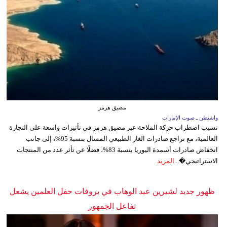
مضيق هرمز
واشنطن ـ صوت الإمارات
تسبب اضطراب حركة الملاحة عبر مضيق هرمز في تأثيرات واسعة على التجارة
العالمية، مع تراجع صادرات الغاز الطبيعي المسال بنسبة 95%، إلى جانب
انخفاض صادرات أسمدة اليوريا بنسبة 83%، فضلًا عن تأثر عدد من المنتجات
الاستراتيجي�...
المزيد
ظهور جديد لشيرين عبد الوهاب في بروفات حفل العلمين يشعل
تفاعل الجمهور