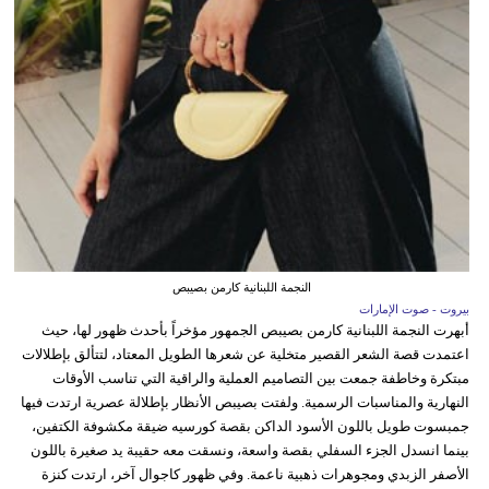
النجمة اللبنانية كارمن بصيبص
بيروت - صوت الإمارات
أبهرت النجمة اللبنانية كارمن بصيبص الجمهور مؤخراً بأحدث ظهور لها، حيث
اعتمدت قصة الشعر القصير متخلية عن شعرها الطويل المعتاد، لتتألق بإطلالات
مبتكرة وخاطفة جمعت بين التصاميم العملية والراقية التي تناسب الأوقات
النهارية والمناسبات الرسمية. ولفتت بصيبص الأنظار بإطلالة عصرية ارتدت فيها
جمبسوت طويل باللون الأسود الداكن بقصة كورسيه ضيقة مكشوفة الكتفين،
بينما انسدل الجزء السفلي بقصة واسعة، ونسقت معه حقيبة يد صغيرة باللون
الأصفر الزبدي ومجوهرات ذهبية ناعمة. وفي ظهور كاجوال آخر، ارتدت كنزة