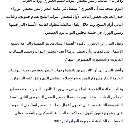
وذكر بيان لمكتب رئيس مجلس النواب سليم الجبوري، ورد لـ"العرب
اليوم"نسخة منه أن الجبوري "استقبل في مكتبه أمس رئيس مجلس الوزراء
حيدر العبادي، بحضور النائب الأول لمجلس النواب الشيخ همام حمودي، والنائب
الثاني آرام الشيخ، وتم خلال اللقاء مناقشة مطولة لقائمة الأسماء التي قدمها
رئيس الوزراء في جلسة مجلس النواب يوم الخميس".
ونقل البيان عن الجبوري تأكيده "أهمية اعتماد معايير المهنية والنزاهة لجميع
الأسماء التي قدمت، وأن تحظى برضا أعضاء مجلس النواب وتعتمد السياقات
القانونية والدستورية المنصوص عليها".
وأشار البيان إلى أن "الحاضرين ناقشوا وجهات النظر بخصوص وضع التوقيتات
اللازمة لإنجاز مشروع المصالحة والإصلاح الشامل الذي وافق عليه البرلمان".
وقالت الدائرة الإعلامية للبرلمان في بيان ورد لـ"العرب اليوم" نسخة منه، إن
"مجلس النواب سيعقد اليوم جلسته الـ22 من الفصل التشريعي الثاني للسنة
التشريعية الثانية"، مبينة أن "جدول أعمال الجلسة يتضمن استكمال التصويت
على مشروع قانون أصول المحاكمات الجزائية العسكري، والتصويت على
الحسابات الختامية لجمهورية
العراق
لعام 2007".