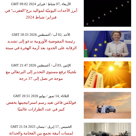
GMT 09:02 2024 الأربعاء ,07 شباط / فبراير
أبرز الأحداث اليوميّة لمواليد برج"العقرب" في
فبراير/ شباط 2024
GMT 18:33 2026 الأحد ,02 آب / أغسطس
رئيسة المفوضية الأوروبية تدعو إلى تشديد
الرقابة على الحدود بعد أزمة الهجرة في سبتة
GMT 21:47 2026 الإثنين ,03 آب / أغسطس
بلجيكا ترفع مستوى التحذير إلى البرتقالي مع
موجة حر تصل إلى 37 درجة
GMT 20:51 2026 الثلاثاء ,14 تموز / يوليو
فولكس فاغن تعيد رسم استراتيجيتها بخفض
كبير في عدد الطرازات عالميًا
GMT 21:54 2025 الخميس ,17 إبريل / نيسان
لمسات أنيقة تجمع بين الفخامة والحداثة