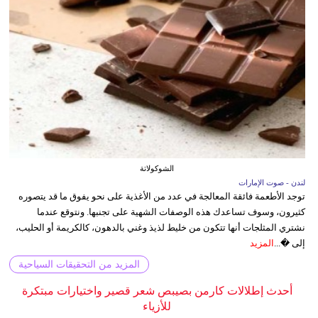
الشوكولاتة
لندن - صوت الإمارات
توجد الأطعمة فائقة المعالجة في عدد من الأغذية على نحو يفوق ما قد يتصوره
كثيرون، وسوف تساعدك هذه الوصفات الشهية على تجنبها. ونتوقع عندما
نشتري المثلجات أنها تتكون من خليط لذيذ وغني بالدهون، كالكريمة أو الحليب،
إلى �...
المزيد
المزيد من التحقيقات السياحية
أحدث إطلالات كارمن بصيبص شعر قصير واختيارات مبتكرة
للأزياء