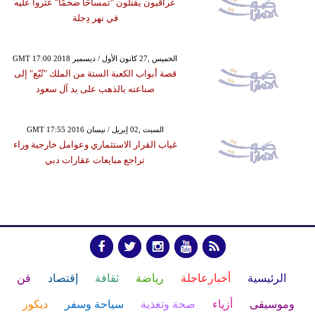
عراقيون يقتلون "تمساحًا ضخمًا" عثروا عليه
في نهر دِجلة
GMT 17:00 2018 الخميس ,27 كانون الأول / ديسمبر
قصة أبواب الكعبة الستة من الملك "تُبّع" إلى
صناعته بالذهب على يد آل سعود
GMT 17:55 2016 السبت ,02 إبريل / نيسان
غياب القرار الاستثماري وعوامل خارجية وراء
تراجع مبايعات عقارات دبي
الرئيسية
أخبارعاجلة
رياضة
ثقافة
إقتصاد
فن
وموسيقى
أزياء
صحة وتغذية
سياحة وسفر
ديكور