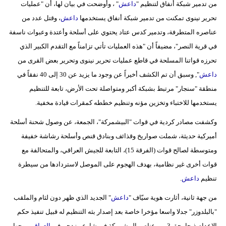
من تدمير شبكة أنفاق لتنظيم "
داعش
" ، وأوضحت في بيان لها، أن "عمليات
تحرير نينوى تمكنت من تدمير شبكة أنفاق يستخدمها
داعش
، وقتل عدد من
عناصره المتطرفة، وتدمير كدس عتاد يحتوي على أسلحة وأعتدة وعبوات ناسفة
في قرية النصر"، مضيفاً أن "هذه العمليات تأتي تزامناً مع التقدم الكبير الذي
تحرزه قواتنا المسلحة في قاطع عمليات تحرير نينوى وتحرير بعض القرى من
داعش
", وسبق أن تم الكشف أخيراً عن وجود ما يزيد عن 30 إلى 40 نفقاً في
منطقة "سنجار" مرتبط بشبكة أكبر ومتواصلة تحت الأرض، تابعة للتنظيم
يستخدمها للاختباء وتخزين مؤنه وتنظيم خططه كمقرات قيادة مخفية.
وكشفت مصادر كردية في قوات "البيشمركة"، الجمعة، عن وصول شحنة أسلحة
أميركية حديثة، شملت صواريخ وقذائف وبنادق قنص وأسلحة رشاشة خفيفة
ومتوسطة لصالح قوات (الفرقة 15)، التابعة للجيش العراقي، والمتحالفة مع
قوات أخرى غير نظامية، بهدف الهجوم على الموصل لاستردادها من سيطرة
تنظيم
داعش
.
من جهة ثانية، أثارت هوية سيّاف "
داعش
" الجديد الذي ظهر دون لثام والملقب
"بالبلدوزر" جدلا واسعا مؤخرا خاصة بعد إصدار بثه التنظيم له قبيل تنفيذ حكم
الإعدام ذبحا بحق 3 من عناصر البيشمركة في شارع مزدحم في
العراق
، موجها