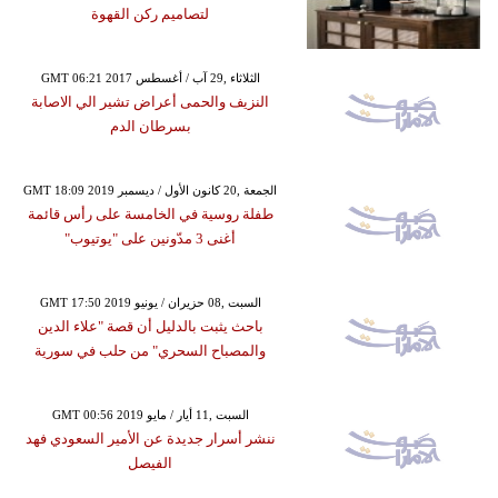
لتصاميم ركن القهوة
GMT 06:21 2017 الثلاثاء ,29 آب / أغسطس
النزيف والحمى أعراض تشير الي الاصابة
بسرطان الدم
GMT 18:09 2019 الجمعة ,20 كانون الأول / ديسمبر
طفلة روسية في الخامسة على رأس قائمة
أغنى 3 مدّونين على "يوتيوب"
GMT 17:50 2019 السبت ,08 حزيران / يونيو
باحث يثبت بالدليل أن قصة "علاء الدين
والمصباح السحري" من حلب في سورية
GMT 00:56 2019 السبت ,11 أيار / مايو
ننشر أسرار جديدة عن الأمير السعودي فهد
الفيصل