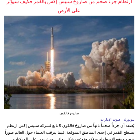
ارتطام جزء ضخم من صاروخ سبيس إكس بالقمر فكيف سيؤثر
على الأرض
صاروخ فالكون
نيويورك - صوت الإمارات
يُعتقد أن جزءاً ضخماً تائهاً من صاروخ فالكون 9 تابع لشركة سبيس إكس ارتطم
بسطح القمر في إحدى المناطق المتوقعة، فيما يترقب العلماء حول العالم صوراً
ترصد موقع الاصطدام وتؤكد وقوعه بشكل نهائي، حيث تعذر على المركبات