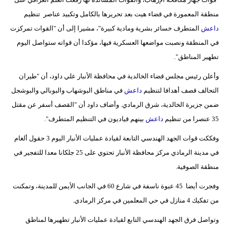
مدوَّنات
منطقة المعمورة في قضاء هيت بعد تحريرها بالكامل وتكبيد عناصر تنظيم
داعش
المتطرف خسائر بشرية ومادية كبيرة"، مشيرا إلى أن "القوات تمركزت
أبراج
في المنطقة ونصبت مواضعها العسكرية فيها، مؤكدا أن قواته ستواصل اليوم
فيديو
تطهير المناطق".
سيارات
وأعلن رئيس مجلس قضاء الخالدية في محافظة الأنبار علي داود، أن "طيران
التحالف قصف أهدافا لتنظيم
داعش
في مناطق البوشهاب والبوبالي والبوشجل
ضمن جزيرة الخالدية، شرق الرمادي. وأضاف داود أن "القصف أسفر عن مقتل
35 عنصرا من تنظيم
داعش
بينهم قياديون في التنظيم المتطرف".
وفككت قوات الجهد الهندسي التابعة لقيادة عمليات الأنبار اليوم 3 حقول ألغام
في مدينة الرمادي مركز محافظة الأنبار تحتوي على 25 جلكانا معدا للتفجير في
منطقة الصوفية.
وفجرت أيضا 45 عبوة ناسفة في شارع 60 في الجانب الأيمن للمدينة، وتمكنت
من تفكيك 4 منازل في حي المعلمين في مركز الرمادي.
وتواصل فرق الجهد الهندسي التابع لقيادة عمليات الأنبار تطهيرها لمناطق