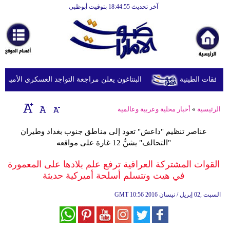
آخر تحديث 18:44:55 بتوقيت أبوظبي
الرئيسية
أخبارعاجلة
رياضة
ثقافة
البنتاغون يعلن مراجعة التواجد العسكري الأميركي في
إقتصاد
الرئيسية
»
أخبار محلية وعربية وعالمية
فن
عناصر تنظيم "داعش" تعود إلى مناطق جنوب بغداد وطيران
وموسيقى
"التحالف" يشنُّ 12 غارة على مواقعه
أزياء
القوات المشتركة العراقية ترفع علم بلادها على المعمورة
في هيت وتتسلم أسلحة أميركية حديثة
صحة
10:56 2016 السبت ,02 إبريل / نيسان
GMT
وتغذية
سياحة