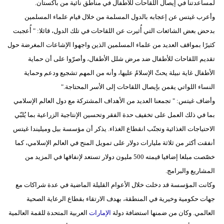
لمساعدتنا في إيصال اللقاحات للأطفال في مناطق نائية من باكستان.
وأعرب غيتس عن إعجابه بالدول المسلمة من خلال قيام علماء المسلمين
بدحض بعض الشائعات التي أُثيرت عن اللقاحات في تلك الدول، قائلا: " أُعجبت
كثيرًا بمواقف العديد من علماء المسلمين الذين واجهوا الإشاعات المغرضة حول
تقديم اللقاحات للأطفال ضد مرض شلل الأطفال، وأصرّوا على أن حماية
الأطفال غاية نبيلة يحثّ الإسلامُ عليها، وأنه من المهم تشجيع ودعم وحماية
النساء اللواتي يقمن بإيصال اللقاحات إلى الأسر المحتاجة."
وأضاف غيتس: " تجمعنا العديد من الأهداف المشتركة مع دول العالم الإسلامي
بما في ذلك العمل على تخفيف حدة الفقر وتحسين الإنتاجية الزراعية بما يُلبّي
الاحتياجات الغذائية وتجنّب انقطاع الغذاء. يذكر أن مؤسسة بيل وميليندا غيتس
أنفقت أكثر من ثلاثة مليارات دولار على تمويل المنح في العالم الإسلامي، كما
خصّصت مبلغا إضافيا قيمته 500 مليون دولار تستعد لإنفاقها في المزيد من
المشاريع والبرامج.
وكانت المؤسسة قد دخلت خلال الأعوام القليلة الماضية في عدة شراكات مع
جهات حكومية وخيرية في المنطقة، بهدف الارتقاء بقطاع الرعاية الصحية
العالمي. وكان من ضمنها استضافة دولة
الإمارات
العربية المتحدة للقمة العالمية