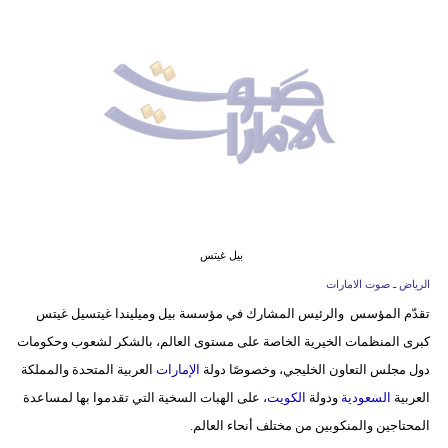
وسفر
ديكور
أخبار
إعلام
تعليم
مرأة
بيل غيتس
أزياء
الرياض ـ صوت الامارات
إسلامية
تقدّم المؤسس والرئيس المشارك في مؤسسة بيل وميليندا غيتسيل غيتس
كبرى المنظمات الخيرية الخاصة على مستوى العالم، بالشكر لشعوب وحكومات
علوم
دول مجلس التعاون الخليجي، وخصوصًا دولة
الإمارات
العربية المتحدة والمملكة
وتكنولوجيا
العربية
السعودية
ودولة
الكويت
، على الهبات السخية التي تقدموا بها لمساعدة
بيئة
المحتاجين والمنكوبين من مختلف أنحاء العالم.