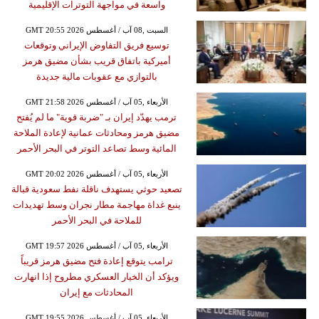
واسعة في مواجهة التوترات الإقليمية
GMT 20:55 2026 السبت ,08 آب / أغسطس
توسيع فريق التفاوض الإيراني وتوقعات
أميركية باتفاق قريب بشأن مضيق هرمز
بالتوازي مع عقوبات مالية جديدة
GMT 21:58 2026 الأربعاء ,05 آب / أغسطس
ترمب يهدّد إيران بـ "ضربة قوية" ما لم يُفتح
مضيق هرمز ومحادثات عمانية لإعادة الملاحة
المائية وسط تصاعد التوتر في البحر الأحمر
GMT 20:02 2026 الأربعاء ,05 آب / أغسطس
تصعيد حوثي يستهدف ناقلة نفط سعودية قبالة
ينبع غداة مهاجمة مطار نجران وسط تهديدات
للملاحة في البحر الأحمر
GMT 19:57 2026 الأربعاء ,05 آب / أغسطس
ترامب يتوقع إعادة فتح مضيق هرمز قريباً
ويؤكد أن الخيار العسكري مطروح إذا انهارت
المحادثات مع إيران
GMT 19:55 2026 الأربعاء ,05 آب / أغسطس