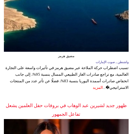
مضيق هرمز
واشنطن ـ صوت الإمارات
تسبب اضطراب حركة الملاحة عبر مضيق هرمز في تأثيرات واسعة على التجارة
العالمية، مع تراجع صادرات الغاز الطبيعي المسال بنسبة 95%، إلى جانب
انخفاض صادرات أسمدة اليوريا بنسبة 83%، فضلًا عن تأثر عدد من المنتجات
الاستراتيجي�...
المزيد
ظهور جديد لشيرين عبد الوهاب في بروفات حفل العلمين يشعل
تفاعل الجمهور