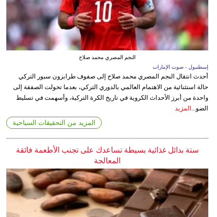
النجم المصري محمد صلاح
إسطنبول - صوت الإمارات
أحدث انتقال النجم المصري محمد صلاح إلى صفوف طرابزون سبور التركي
حالة استثنائية من الاهتمام العالمي بالدوري التركي، بعدما تحولت الصفقة إلى
واحدة من أبرز الأحداث الكروية في تاريخ الكرة التركية، وأسهمت في تسليط
الضو...
المزيد
المزيد من التحقيقات السياحية
ستة بدائل غذائية بسيطة تساعدك على تجنب الأطعمة فائقة
المعالجة