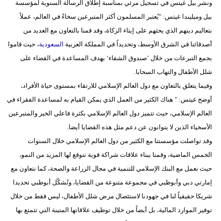
ونشر بيل غيتس في تسجيل مرئي بمناسبة إطلاق الرسالة السنوية لمؤسسة
مدوَّنات
بيل وميليندا غيتس: "يُعتبر المسلمون أكثر المتبرعين سخاءً في العالم، عملاً
أبراج
بتعاليم دينهم الذي يحثهم على إيتاء الزكاة، وقد قمنا بالتعاون مع العديد من
أصدقائنا في الشرق الأوسط، وتحديداً في المملكة العربية
السعودية
، حيث قاموا
فيديو
بجمع التبرعات من خلال ’صندوق الشفاء‘ بهدف المساعدة في القضاء على
سيارات
شلل الأطفال والتهاب السحايا.
وفيما يتعلق بالتعاون مع دول العالم الإسلامي للارتقاء بمستوى حياة الأفراد،
أوضح غيتس: " هناك الكثير من العمل الذي يمكن القيام به لمساعدة الفقراء في
العالم الإسلامي، حيث تتميز دول العالم الإسلامي بكثرة فاعلي الخير والمتبرعين
الأسخياء الذين لا يتوانون عن دعم مثل هذه القضايا أيضا.
وقد تواصلت مؤسستنا مع الكثير من دول العالم الإسلامي خلال السنوات
الخمس الماضية، وقمنا ببناء علاقات شراكة قوية نتوقع لها المزيد من النمو،
حيث نعمل مع البنك الإسلامي للتنمية في مجال الزراعة والصحة، كما نتعاون مع
إمارتي دبي وأبوظبي في مجموعة متنوعة من القضايا، وتُشكّل أبوظبي تحديدا
شريكا حقيقياً لنا في جهودنا لاستئصال مرض شلل الأطفال، ليس فقط من خلال
توفير الموارد المالية، بل أيضاً من خلال توظيف علاقاتها المتينة التي تتمتع بها