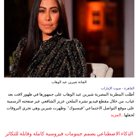
الفنانة شيرين عبد الوهاب
القاهرة - صوت الإمارات
أطلت المطربة المصرية شيرين عبد الوهاب على جمهورها في ظهور لافت بعد
غياب، من خلال مقطع فيديو نشره الملحن عزيز الشافعي عبر صفحته الرسمية
على موقع التواصل الاجتماعي "فيسبوك". وظهرت شيرين وهي تجري البروفات
لحفلها...
المزيد
الذكاء الاصطناعي يصمم جينومات فيروسية كاملة وقابلة للتكاثر