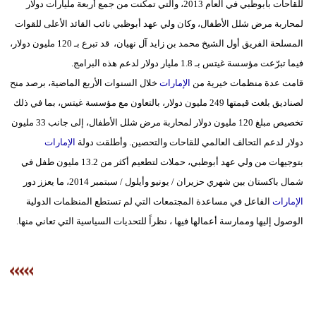
للقاحات بأبوظبي في العام 2013، والتي تمكنت من جمع أربعة مليارات دولار
لمحاربة مرض شلل الأطفال، وكان ولي عهد أبوظبي نائب القائد الأعلى للقوات
المسلحة الفريق أول الشيخ محمد بن زايد آل نهيان، قد تبرع بـ 120 مليون دولار،
فيما تبرّعت مؤسسة غيتس بـ 1.8 مليار دولار لدعم هذه البرامج.
قامت عدة منظمات خيرية من
الإمارات
خلال السنوات الأربع الماضية، برصد منح
لصناديق بلغت قيمتها 249 مليون دولار، بالتعاون مع مؤسسة غيتس، بما في ذلك
تخصيص مبلغ 120 مليون دولار لمحاربة مرض شلل الأطفال، إلى جانب 33 مليون
دولار لدعم التحالف العالمي للقاحات والتحصين. وأطلقت دولة
الإمارات
بتوجيهات من ولي عهد أبوظبي، حملات لتطعيم أكثر من 13.2 مليون طفل في
شمال باكستان بين شهري حزيران / يونيو وأيلول / سبتمبر 2014، ما يعزز دور
الإمارات
الفاعل في مساعدة المجتمعات التي لم تستطع المنظمات الدولية
الوصول إليها وممارسة أعمالها فيها ، نظراً للتحديات السياسية التي تعاني منها.