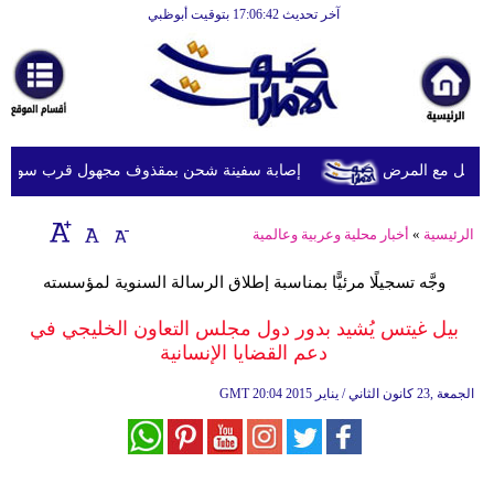
آخر تحديث 17:06:42 بتوقيت أبوظبي
الرئيسية
أخبارعاجلة
رياضة
ثقافة
ويل مع المرض
إصابة سفينة شحن بمقذوف مجهول قرب سواحل عُما
إقتصاد
الرئيسية
»
أخبار محلية وعربية وعالمية
فن
وجَّه تسجيلًا مرئيًّا بمناسبة إطلاق الرسالة السنوية لمؤسسته
وموسيقى
بيل غيتس يُشيد بدور دول مجلس التعاون الخليجي في
أزياء
دعم القضايا الإنسانية
صحة
20:04 2015 الجمعة ,23 كانون الثاني / يناير
GMT
وتغذية
سياحة