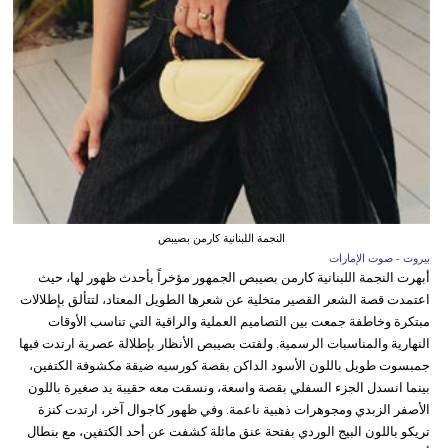
النجمة اللبنانية كارمن بصيبص
بيروت - صوت الإمارات
أبهرت النجمة اللبنانية كارمن بصيبص الجمهور مؤخراً بأحدث ظهور لها، حيث
اعتمدت قصة الشعر القصير متخلية عن شعرها الطويل المعتاد، لتتألق بإطلالات
مبتكرة وخاطفة جمعت بين التصاميم العملية والراقية التي تناسب الأوقات
النهارية والمناسبات الرسمية. ولفتت بصيبص الأنظار بإطلالة عصرية ارتدت فيها
جمبسوت طويل باللون الأسود الداكن بقصة كورسيه ضيقة مكشوفة الكتفين،
بينما انسدل الجزء السفلي بقصة واسعة، ونسقت معه حقيبة يد صغيرة باللون
الأصفر الزبدي ومجوهرات ذهبية ناعمة. وفي ظهور كاجوال آخر، ارتدت كنزة
تريكو باللون البيج الوردي بفتحة عنق مائلة كشفت عن أحد الكتفين، مع بنطال