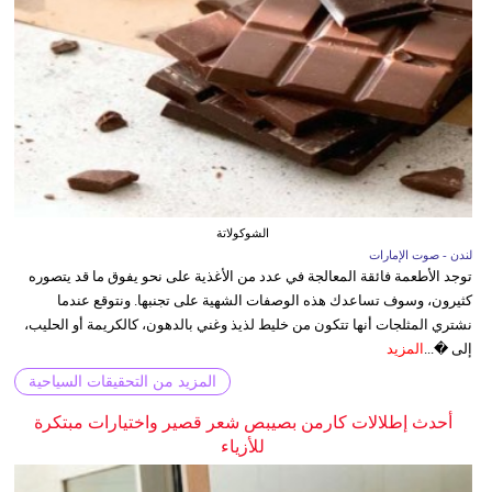
الشوكولاتة
لندن - صوت الإمارات
توجد الأطعمة فائقة المعالجة في عدد من الأغذية على نحو يفوق ما قد يتصوره
كثيرون، وسوف تساعدك هذه الوصفات الشهية على تجنبها. ونتوقع عندما
نشتري المثلجات أنها تتكون من خليط لذيذ وغني بالدهون، كالكريمة أو الحليب،
إلى �...
المزيد
المزيد من التحقيقات السياحية
أحدث إطلالات كارمن بصيبص شعر قصير واختيارات مبتكرة
للأزياء