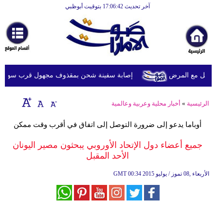
آخر تحديث 17:06:42 بتوقيت أبوظبي
الرئيسية
أخبارعاجلة
رياضة
ثقافة
ويل مع المرض
إصابة سفينة شحن بمقذوف مجهول قرب سواحل عُما
إقتصاد
الرئيسية
»
أخبار محلية وعربية وعالمية
فن
أوباما يدعو إلى ضرورة التوصل إلى اتفاق في أقرب وقت ممكن
وموسيقى
جميع أعضاء دول الإتحاد الأوروبي يبحثون مصير اليونان
أزياء
الأحد المقبل
صحة
00:34 2015 الأربعاء ,08 تموز / يوليو
GMT
وتغذية
سياحة