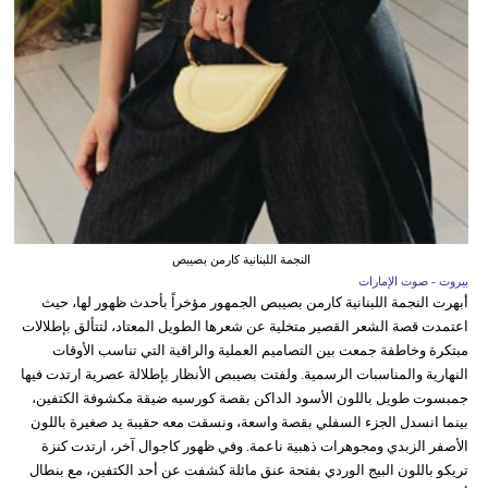
النجمة اللبنانية كارمن بصيبص
بيروت - صوت الإمارات
أبهرت النجمة اللبنانية كارمن بصيبص الجمهور مؤخراً بأحدث ظهور لها، حيث
اعتمدت قصة الشعر القصير متخلية عن شعرها الطويل المعتاد، لتتألق بإطلالات
مبتكرة وخاطفة جمعت بين التصاميم العملية والراقية التي تناسب الأوقات
النهارية والمناسبات الرسمية. ولفتت بصيبص الأنظار بإطلالة عصرية ارتدت فيها
جمبسوت طويل باللون الأسود الداكن بقصة كورسيه ضيقة مكشوفة الكتفين،
بينما انسدل الجزء السفلي بقصة واسعة، ونسقت معه حقيبة يد صغيرة باللون
الأصفر الزبدي ومجوهرات ذهبية ناعمة. وفي ظهور كاجوال آخر، ارتدت كنزة
تريكو باللون البيج الوردي بفتحة عنق مائلة كشفت عن أحد الكتفين، مع بنطال