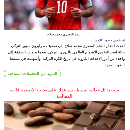
النجم المصري محمد صلاح
إسطنبول - صوت الإمارات
أحدث انتقال النجم المصري محمد صلاح إلى صفوف طرابزون سبور التركي
حالة استثنائية من الاهتمام العالمي بالدوري التركي، بعدما تحولت الصفقة إلى
واحدة من أبرز الأحداث الكروية في تاريخ الكرة التركية، وأسهمت في تسليط
الضو...
المزيد
المزيد من التحقيقات السياحية
ستة بدائل غذائية بسيطة تساعدك على تجنب الأطعمة فائقة
المعالجة