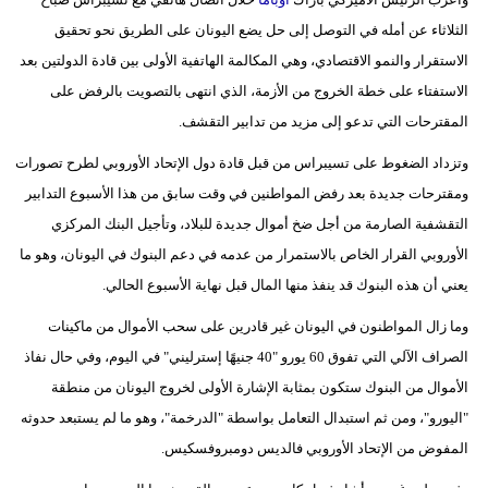
الثلاثاء عن أمله في التوصل إلى حل يضع اليونان على الطريق نحو تحقيق
الاستقرار والنمو الاقتصادي، وهي المكالمة الهاتفية الأولى بين قادة الدولتين بعد
الاستفتاء على خطة الخروج من الأزمة، الذي انتهى بالتصويت بالرفض على
المقترحات التي تدعو إلى مزيد من تدابير التقشف.
وتزداد الضغوط على تسيبراس من قبل قادة دول الإتحاد الأوروبي لطرح تصورات
ومقترحات جديدة بعد رفض المواطنين في وقت سابق من هذا الأسبوع التدابير
التقشفية الصارمة من أجل ضخ أموال جديدة للبلاد، وتأجيل البنك المركزي
الأوروبي القرار الخاص بالاستمرار من عدمه في دعم البنوك في اليونان، وهو ما
يعني أن هذه البنوك قد ينفذ منها المال قبل نهاية الأسبوع الحالي.
وما زال المواطنون في اليونان غير قادرين على سحب الأموال من ماكينات
الصراف الآلي التي تفوق 60 يورو "40 جنيهًا إسترليني" في اليوم، وفي حال نفاذ
الأموال من البنوك ستكون بمثابة الإشارة الأولى لخروج اليونان من منطقة
"اليورو"، ومن ثم استبدال التعامل بواسطة "الدرخمة"، وهو ما لم يستبعد حدوثه
المفوض من الإتحاد الأوروبي فالديس دومبروفسكيس.