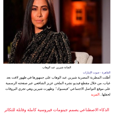
الفنانة شيرين عبد الوهاب
القاهرة - صوت الإمارات
أطلت المطربة المصرية شيرين عبد الوهاب على جمهورها في ظهور لافت بعد
غياب، من خلال مقطع فيديو نشره الملحن عزيز الشافعي عبر صفحته الرسمية
على موقع التواصل الاجتماعي "فيسبوك". وظهرت شيرين وهي تجري البروفات
لحفلها...
المزيد
الذكاء الاصطناعي يصمم جينومات فيروسية كاملة وقابلة للتكاثر