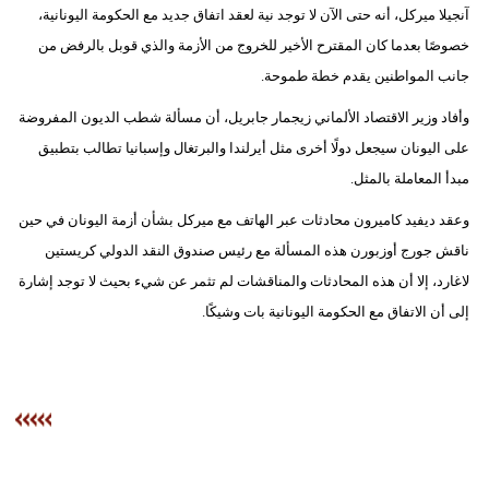
آنجيلا ميركل، أنه حتى الآن لا توجد نية لعقد اتفاق جديد مع الحكومة اليونانية،
خصوصًا بعدما كان المقترح الأخير للخروج من الأزمة والذي قوبل بالرفض من
جانب المواطنين يقدم خطة طموحة.
وأفاد وزير الاقتصاد الألماني زيجمار جابريل، أن مسألة شطب الديون المفروضة
على اليونان سيجعل دولًا أخرى مثل أيرلندا والبرتغال وإسبانيا تطالب بتطبيق
مبدأ المعاملة بالمثل.
وعقد ديفيد كاميرون محادثات عبر الهاتف مع ميركل بشأن أزمة اليونان في حين
ناقش جورج أوزبورن هذه المسألة مع رئيس صندوق النقد الدولي كريستين
لاغارد، إلا أن هذه المحادثات والمناقشات لم تثمر عن شيء بحيث لا توجد إشارة
إلى أن الاتفاق مع الحكومة اليونانية بات وشيكًا.