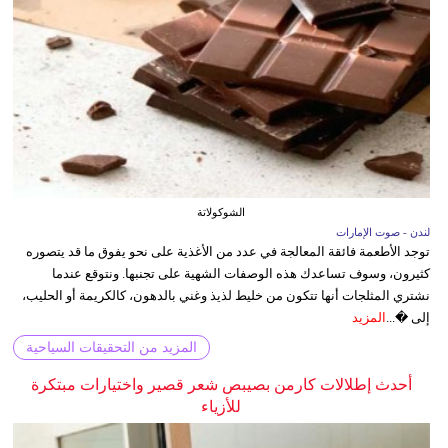
الشوكولاتة
لندن - صوت الإمارات
توجد الأطعمة فائقة المعالجة في عدد من الأغذية على نحو يفوق ما قد يتصوره
كثيرون، وسوف تساعدك هذه الوصفات الشهية على تجنبها. ونتوقع عندما
نشتري المثلجات أنها تتكون من خليط لذيذ وغني بالدهون، كالكريمة أو الحليب،
إلى �...
المزيد
المزيد من التحقيقات السياحية
أحدث إطلالات كارمن بصيبص شعر قصير واختيارات مبتكرة
للأزياء