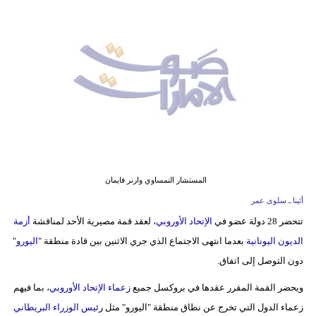
وسفر
ديكور
أخبار
إعلام
تعليم
مرأة
المستشار النمساوي وارنر فايمان
أزياء
أثينا ـ سلوى عمر
إسلامية
تتحضر 28 دولة عضو في
الإتحاد الأوروبي،
لعقد قمة مصيرية الأحد لمناقشة
أزمة
الديون اليونانية
بعدما انتهى الاجتماع الذي جري الاثنين بين قادة منطقة "
اليورو
"
علوم
دون التوصل إلى اتفاق.
وتكنولوجيا
ويحضر القمة المقرر عقدها في بروكسل جميع
زعماء الإتحاد الأوروبي
، بما فيهم
بيئة
زعماء الدول التي تخرج عن نطاق منطقة "اليورو" مثل ر
ئيس الوزراء البريطاني