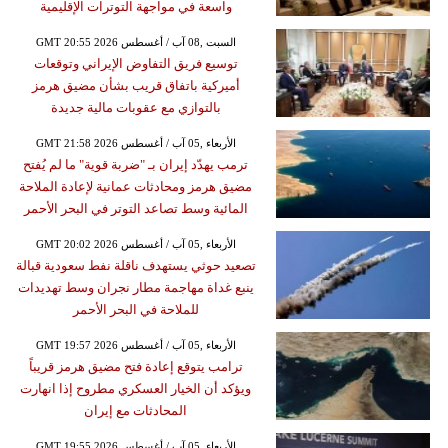
واسعة في مواجهة التوترات الإقليمية
GMT 20:55 2026 السبت ,08 آب / أغسطس
توسيع فريق التفاوض الإيراني وتوقعات
أميركية باتفاق قريب بشأن مضيق هرمز
بالتوازي مع عقوبات مالية جديدة
GMT 21:58 2026 الأربعاء ,05 آب / أغسطس
ترمب يهدّد إيران بـ "ضربة قوية" ما لم يُفتح
مضيق هرمز ومحادثات عمانية لإعادة الملاحة
المائية وسط تصاعد التوتر في البحر الأحمر
GMT 20:02 2026 الأربعاء ,05 آب / أغسطس
تصعيد حوثي يستهدف ناقلة نفط سعودية قبالة
ينبع غداة مهاجمة مطار نجران وسط تهديدات
للملاحة في البحر الأحمر
GMT 19:57 2026 الأربعاء ,05 آب / أغسطس
ترامب يتوقع إعادة فتح مضيق هرمز قريباً
ويؤكد أن الخيار العسكري مطروح إذا انهارت
المحادثات مع إيران
GMT 19:55 2026 الأربعاء ,05 آب / أغسطس