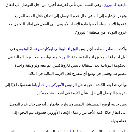
مدوَّنات
دايفيد كاميرون
، وهي القمة التي تأتي كفرصة أخيرة من أجل التوصل إلى اتفاق.
وتجدر الإشارة إلى أنه في حال عدم التوصل إلى اتفاق خلال القمة المزمع
أبراج
عقدها الأحد، سيلجأ حينها قادة الإتحاد الأوروبي إلي العمل في إطار التعامل مع
فيديو
خروج اليونان من منطقة "اليورو".
سيارات
وأكدت
مصادر مطلعة
أن
رئيس الوزراء اليوناني ايوكليدس تساكالوتوس
، في
أول اجتماع له مع وزراء مالية منطقة "
اليورو
" منذ توليه منصب وزير المالية في
الحكومة اليونانية بعد استقالة يانيس فاروفاكيس، لم معه ولو وثيقة واحدة
مطبوعة، وفشل في وضع أي مقترح لحل الأزمة المالية في البلاد.
ويأتي هذا بعد الكشف عن تدخل
الرئيس الأميركي باراك
أوباما
شخصيًا داعيًا إلى
ضرورة التوصل إلى حل بشأن الأزمة في أقرب وقت ممكن.
ومن جانبه أوضح المستشار النمساوي وارنر فايمان، أنه في حال عدم التوصل
إلى اتفاق خلال قمة الأحد بين زعماء الإتحاد الأوروبي فسوف يتم اللجوء إلى
خطة بديلة.
وأعرب الرئيس الأميركي باراك
أوباما
خلال اتصال هاتفي مع تسيبراس صباح