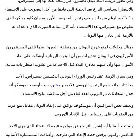
وفي تطور غريب، أشاد فيدل كاسترو، عبر رسالة بعث بها إلى ستيبراس،
بالانتصار السياسي البارع بعد الحملة التي قادها من أجل التصويت على الاستفتاء
بـ " لا "، وبالرغم من ذلك وصف رئيس المفوضية الأوروبية جان كلود يونكر، الذي
تفاوض مع تسيبراس، هذا الاستفتاء بأنه كان بمثابة السيرك الذي لا علاقة له
بالأزمة التي تعاني منها اليونان.
وهناك محاولات لمنع خروج اليونان من منطقة "اليورو"، بينما تلقى المستثمرون
الأميركيون في اليونان تحذيرات من أن البنوك اليونانية أوشكت على نفاذ
الأموال منها وأن عليهم مغادرة البلاد قبل 48 ساعة من نشوب اضطرابات مدنية.
وفي سياق الأزمة، عقد رئيس الوزراء اليوناني أليكسيس تسيبراس، الأحد
محادثات هاتفية مع الرئيس الروسي فلاديمير
بوتين
، حيث أوضحت موسكو أنه
خلال المحادثات تم الترتيب لعقد لقاء من أجل مناقشة نتائج الاستفتاء.
ويعتقد بعض المراقبين أن موسكو قد توافق على إنقاذ اليونان مقابل منع مزيد
من العقوبات على روسيا من قبل الإتحاد الأوروبي.
ولم تعط ألمانيا أية إشارة للتراجع عن مواجهة نتيجة الاستفتاء الذي جري الأحد
الماضي، وانتهى برفض خطة الإنقاذ التي طرحت، وأضافت المستشارة الألمانية