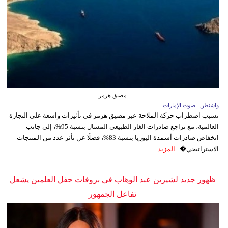
مضيق هرمز
واشنطن ـ صوت الإمارات
تسبب اضطراب حركة الملاحة عبر مضيق هرمز في تأثيرات واسعة على التجارة
العالمية، مع تراجع صادرات الغاز الطبيعي المسال بنسبة 95%، إلى جانب
انخفاض صادرات أسمدة اليوريا بنسبة 83%، فضلًا عن تأثر عدد من المنتجات
الاستراتيجي�...
المزيد
ظهور جديد لشيرين عبد الوهاب في بروفات حفل العلمين يشعل
تفاعل الجمهور