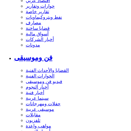
اقتصاد عربي
حوارات وتقارير
تقارير خاصة
نفط وبتروكيماويات
مصارف
قضايا ساخنة
أسواق مالية
أخبار الشركات
مدونات
فن وموسيقى
القضايا والأحداث الفنية
الحوارات الفنية
فيديو فن وموسيقى
أخبار النجوم
أخبار فنية
سينما عربية
حفلات ومهرجانات
موسيقى عربية
مقابلات
تلفزيون
مواهب واعدة