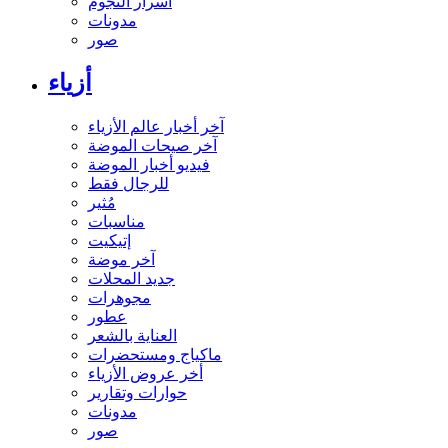
أسرار النجوم
مدونات
صور
أزياء
آخر أخبار عالم الأزياء
آخر صيحات الموضة
فيديو أخبار الموضة
للرجال فقط
مُثير
مناسبات
إتيكيت
آخر موضة
جديد المحلات
مجوهرات
عطور
العناية بالشعر
ماكياج ومستحضرات
أخر عروض الأزياء
حوارات وتقارير
مدونات
صور