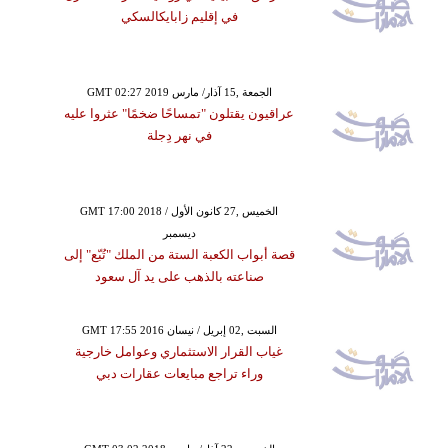
في إقليم زابايكالسكي
GMT 02:27 2019 الجمعة ,15 آذار/ مارس
عراقيون يقتلون "تمساحًا ضخمًا" عثروا عليه
في نهر دِجلة
GMT 17:00 2018 الخميس ,27 كانون الأول /
ديسمبر
قصة أبواب الكعبة الستة من الملك "تُبّع" إلى
صناعته بالذهب على يد آل سعود
GMT 17:55 2016 السبت ,02 إبريل / نيسان
غياب القرار الاستثماري وعوامل خارجية
وراء تراجع مبايعات عقارات دبي