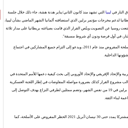
ق النار في
ليبيا
التي تشهد منذ كانون الثاني/يناير هدنة هشة، جاء ذلك خلال جلسة
انيا لدعم مخرجات مؤتمر برلين الذي استضافته ألمانيا الشهر الماضي بشأن ليبيا،
 15 من أعضاء المجلس، فيما امتنعت روسيا عن التصويت.وينّص القرار الذي قامت بصياغته بريطانيا على مدار ثلاثة
النار، في أول فرصة ودون أي شروط مسبقة".
كما يفرض المشروع امتثال كافة الأعضاء لقرار المجلس بشأن حظر الأسلحة المفروض منذ عام 2011، ويدعو إلى التزام جميع المشاركين في اجتماع
ؤونها الداخلية.
ة والإتحاد الإفريقي والإتحاد الأوروبي إلى بحث كيفية دعمها للأمم المتحدة في
طالب مشروع القرار كذلك بضرورة مواصلة المفاوضات في إطار اللجنة العسكرية
المشتركة 5+5 الليبية التي تشكلت في نهاية شهر يناير عن توصيات قمة برلين في 19 من نفس الشهر، وتضم ممثلين لطرفي النزاع بهدف التوصل إلى
ة لبناء الثقة.
يذكر أن مجلس الأمن تبنى الثلاثاء بغالبية 14 صوتا قرارا ألمانيا بريطانيا مشتركا يمدد حتى 30 نيسان/أبريل 2021 الحظر المفروض على الأسلحة، كما