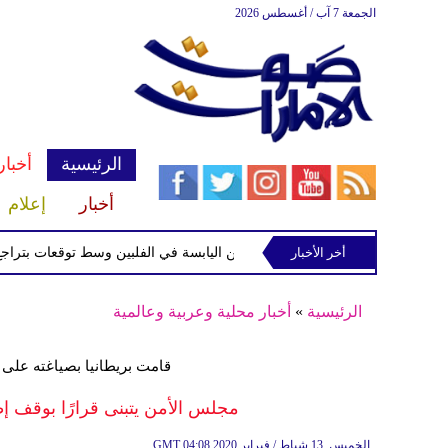
الجمعة 7 آب / أغسطس 2026
الرئيسية
أخبار
أخبار
إعلام
أخر الأخبار
ة الاستوائية "مايماي" تقترب من اليابسة في الفلبين وسط توقعات بتراجع قوتها
الرئيسية
»
أخبار محلية وعربية وعالمية
قامت بريطانيا بصياغته على 
مجلس الأمن يتبنى قرارًا بوقف إطل
04:08 2020 الخميس ,13 شباط / فبراير
GMT