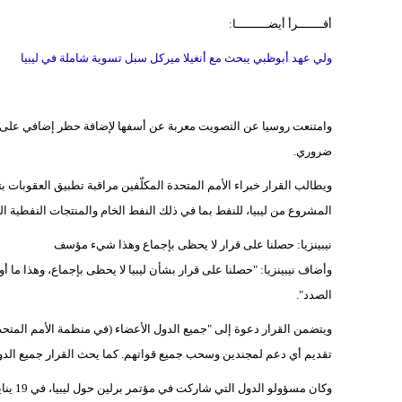
أقـــــــرأ أيضـــــــــا:
ولي عهد أبوظبي يبحث مع أنغيلا ميركل سبل تسوية شاملة في ليبيا
وامتنعت روسيا عن التصويت معربة عن أسفها لإضافة حظر إضافي على ال
ضروري.
ويطالب القرار خبراء الأمم المتحدة المكلّفين مراقبة تطبيق العقوبات بت
المشروع من ليبيا، للنفط بما في ذلك النفط الخام والمنتجات النفطية ال
نيبينزيا: حصلنا على قرار لا يحظى بإجماع وهذا شيء مؤسف
وأضاف نيبينزيا: "حصلنا على قرار بشأن ليبيا لا يحظى بإجماع، وهذا ما أو
الصدد".
تقديم أي دعم لمجندين وسحب جميع قواتهم. كما يحث القرار جميع الدو
وكان م