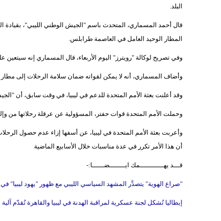
البلد.
قال أحمد المسماري، المتحدث باسم "الجيش الوطني الليبي"، بقيادة ال
المطار الوحيد العامل في العاصمة طرابلس.
وفي تصريح لوكالة "رويترز" اليوم الأربعاء، قال المسماري إنه سيتعين
وأضاف المسماري، أنه لا يمكن لقواته ضمان سلامة الرحلات إلى مطار "م
وقد أعلنت بعثة الأمم المتحدة للدعم في ليبيا، في وقت سابق، أن "الجيش
وحملت الأمم المتحدة قوات حفتر، المسؤولية عن عرقلة رحلاتها من وإل
وأعربت بعثة الأمم المتحدة في ليبيا، عن أسفها إزاء عدم حصول الرحلا
أن هذا الأمر تكرر في عدة مناسبات خلال الأسابيع الماضية
قـــد يهــــــــــــمك ايــــــــضــــــا:-
"صراع الهوية" يتصدَّر المشهد السياسي الليبي مع ظهور "يهود ليبيا" في
إيطاليا تُشكل لجنة عسكرية لمراقبة الهدنة في ليبيا والقاهرة تُقدّم آلية 