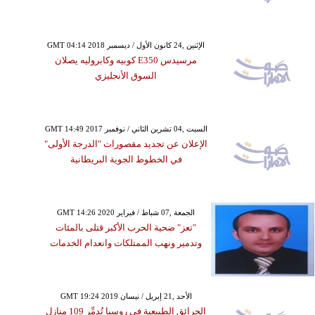
GMT 04:14 2018 الإثنين ,24 كانون الأول / ديسمبر
مرسيدس E350 كوبيه وكابروليه يصلان
السوق الأنجليزي
GMT 14:49 2017 السبت ,04 تشرين الثاني / نوفمبر
الإعلان عن تجديد مقصورات "الدرجة الأولى"
في الخطوط الجوية البريطانية
GMT 14:26 2020 الجمعة ,07 شباط / فبراير
"تعز" ضحية الحرب الأكبر قتلى بالمئات
وتدمير ونهب الممتلكات وانعدام الخدمات
GMT 19:24 2019 الأحد ,21 إبريل / نيسان
الحرائق الطبيعية في روسيا تُدمِّر 109 منازل