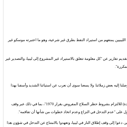
ليبيين يمنعهم من استيراد النفط بطرق غير شرعية، وهو ما اعتبرته موسكو غير
قديم تقارير عن "كل معلومة تتعلق بالاستيراد غير المشروع إلى ليبيا، والتصدير غير
مكررة".
صلنا إليه بعض زملائنا. ولا يسعنا سوى أن نعرب عن استيائنا الشديد وأسفنا بهذا
ويتضمن القرار دعوة إلى "جميع الدول الأعضاء (في منظمة الأمم المتحدة) للالتزام بشروط حظر السلاح المفروض بقرار 1970"، بما في ذلك عبر وقف
ل على "عدم التدخل في النزاع وعدم اتخاذ خطوات من شأنها أن تفاقمه".
سؤولو الدول التي شاركت في مؤتمر برلين حول ليبيا، في 19 يناير، دعوا إلى وقف إطلاق النار في ليبيا، وتعهدوا بالامتناع عن التدخل في شؤون هذا