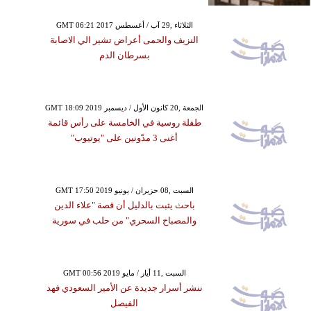
GMT 06:21 2017 الثلاثاء ,29 آب / أغسطس
النزيف والحمى أعراض تشير الي الاصابة
بسرطان الدم
GMT 18:09 2019 الجمعة ,20 كانون الأول / ديسمبر
طفلة روسية في الخامسة على رأس قائمة
أغنى 3 مدّونين على "يوتيوب"
GMT 17:50 2019 السبت ,08 حزيران / يونيو
باحث يثبت بالدليل أن قصة "علاء الدين
والمصباح السحري" من حلب في سورية
GMT 00:56 2019 السبت ,11 أيار / مايو
ننشر أسرار جديدة عن الأمير السعودي فهد
الفيصل