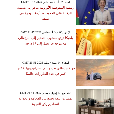
GMT 18:33 2026 الأحد ,02 آب / أغسطس
رئيسة المفوضية الأوروبية تدعو إلى تشديد
الرقابة على الحدود بعد أزمة الهجرة في
سبتة
GMT 21:47 2026 الإثنين ,03 آب / أغسطس
بلجيكا ترفع مستوى التحذير إلى البرتقالي
مع موجة حر تصل إلى 37 درجة
GMT 20:51 2026 الثلاثاء ,14 تموز / يوليو
فولكس فاغن تعيد رسم استراتيجيتها بخفض
كبير في عدد الطرازات عالميًا
GMT 21:54 2025 الخميس ,17 إبريل / نيسان
لمسات أنيقة تجمع بين الفخامة والحداثة
لتصاميم ركن القهوة