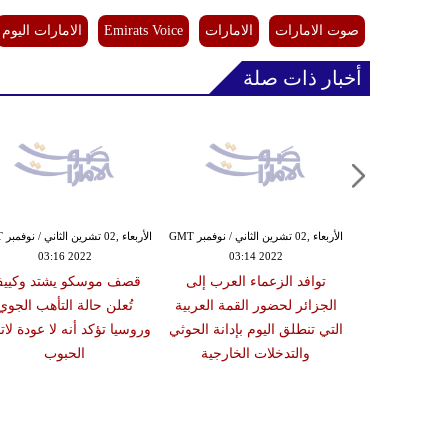
صوت الامارات
الامارات
Emirats Voice
الامارات اليوم
أخبار ذات صلة
الأربعاء ,02 تشرين الثاني / نوفمبر GMT
الأرب
03:16 2022
03:14 2022
الأربعاء ,02 تشرين الثاني / نوفمبر GMT
توافد الزعماء العرب إلى
قصف موسكو يشتد وكيي
03:10
الجزائر لحضور القمة العربية
تُعلن حالة التأهب الجوي
في انتخابات
التي تنطلق اليوم بإدانة الحوثي
وروسيا تؤكد أنه لا عودة لات
رائيلي للمرة
والتدخلات الخارجية
الحبوب
4 سنوات