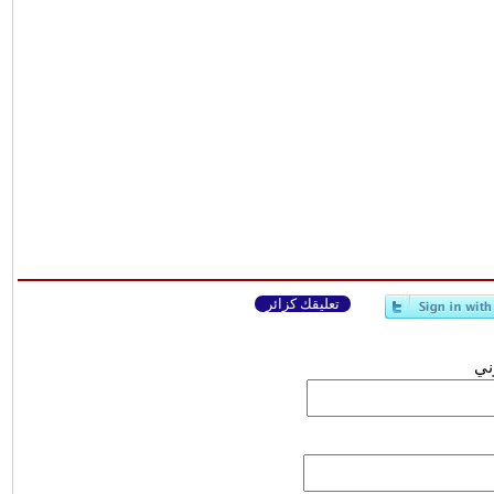
تعليقك كزائر
وني