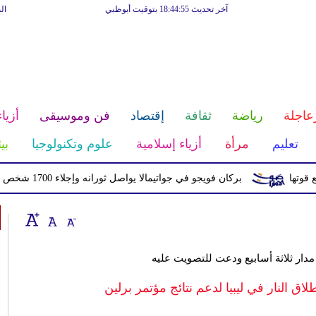
آخر تحديث 18:44:55 بتوقيت أبوظبي
ال
عاجلة
رياضة
ثقافة
إقتصاد
فن وموسيقى
أزياء
تعليم
مرأة
أزياء إسلامية
علوم وتكنولوجيا
بي
بركان فويجو في جواتيمالا يواصل ثورانه وإجلاء 1700 شخص بسبب الرماد والتدفقات الطينية
مدار ثلاثة أسابيع ودعت للتصويت عليه
اق النار في ليبيا لدعم نتائج مؤتمر برلين