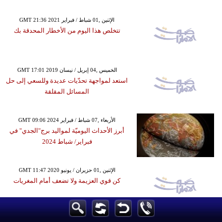
GMT 21:36 2021 الإثنين ,01 شباط / فبراير
تتخلص هذا اليوم من الأخطار المحدقة بك
GMT 17:01 2019 الخميس ,04 إبريل / نيسان
استعد لمواجهة تحدّيات عديدة وللسعي إلى حل
المسائل المقلقة
GMT 09:06 2024 الأربعاء ,07 شباط / فبراير
أبرز الأحداث اليوميّة لمواليد برج"الجدي" في
فبراير/ شباط 2024
GMT 11:47 2020 الإثنين ,01 حزيران / يونيو
كن قوي العزيمة ولا تضعف أمام المغريات
GMT 13:28 2019 الإثنين ,01 تموز / يوليو