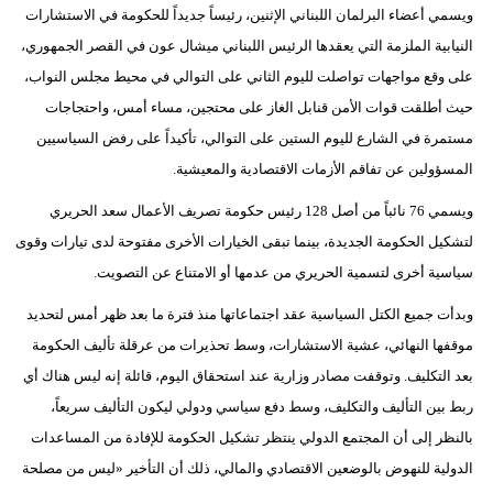
ويسمي أعضاء البرلمان اللبناني الإثنين، رئيساً جديداً للحكومة في الاستشارات
النيابية الملزمة التي يعقدها الرئيس اللبناني ميشال عون في القصر الجمهوري،
على وقع مواجهات تواصلت لليوم الثاني على التوالي في محيط مجلس النواب،
حيث أطلقت قوات الأمن قنابل الغاز على محتجين، مساء أمس، واحتجاجات
مستمرة في الشارع لليوم الستين على التوالي، تأكيداً على رفض السياسيين
المسؤولين عن تفاقم الأزمات الاقتصادية والمعيشية.
ويسمي 76 نائباً من أصل 128 رئيس حكومة تصريف الأعمال سعد الحريري
لتشكيل الحكومة الجديدة، بينما تبقى الخيارات الأخرى مفتوحة لدى تيارات وقوى
سياسية أخرى لتسمية الحريري من عدمها أو الامتناع عن التصويت.
وبدأت جميع الكتل السياسية عقد اجتماعاتها منذ فترة ما بعد ظهر أمس لتحديد
موقفها النهائي، عشية الاستشارات، وسط تحذيرات من عرقلة تأليف الحكومة
بعد التكليف. وتوقفت مصادر وزارية عند استحقاق اليوم، قائلة إنه ليس هناك أي
ربط بين التأليف والتكليف، وسط دفع سياسي ودولي ليكون التأليف سريعاً،
بالنظر إلى أن المجتمع الدولي ينتظر تشكيل الحكومة للإفادة من المساعدات
الدولية للنهوض بالوضعين الاقتصادي والمالي، ذلك أن التأخير «ليس من مصلحة