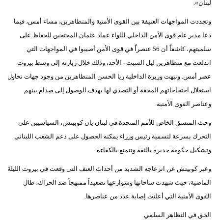
لبنان».
وتجددت المواجهات العنيفة بين القوى الأمنية والمتظاهرين، مساء أمس، فيما
دعا مدير عام قوى الأمن الداخلي اللواء عماد عثمان المحتجين للحفاظ على
سلميتهم، كاشفاً أن 56 عنصراً في قوى الأمن أصيبوا في المواجهات التي
اندلعت مع متظاهرين ليل السبت - الأحد، وذلك خلال زيارته إلى وسط بيروت
عصر أمس. ونبهت وزيرة الداخلية ريا الحسن المتظاهرين من وجود جهات تحاول
استغلال احتجاجاتهم المحقة أو التصدي لها بهدف الوصول إلى صدام بينهم
وعناصر القوى الأمنية.
وحث المنسق الخاص للأمم المتحدة في لبنان يان كوبيتش، السياسيين على
التحرك بسرعة لتسمية رئيس وزراء يمكنه الحصول على دعم الشعب اللبناني
وتشكيل حكومة جديرة بالثقة وتتمتع بالكفاءة.
وعبر كوبيتش عن انزعاجه الشديد من أحداث العنف التي وقعت في بيروت الليلة
الماضية، حيث شهدت ساحاتها وشوارعها تصعيداً ممنهجاً ضد الحراك، طال
القوى الأمنية التي أعلنت إصابة عدد من عناصرها.
الحق في التظاهر السلمي