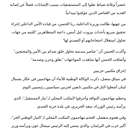
عنصراً وثلاثة ضباط نقلوا إلى المستشفيات بسبب الإصابات، فضلاً عن إصابة
العديد من العناصر الذين عولجوا ميدانياً.
من جهتها، طالبت وزيرة الداخلية، ريا الحسن، من قيادة الأمن الداخلي إجراء
تحقيق سريع بأحداث بيروت، ليل أمس، داعية المتظاهرين "للتنبه من جهات
تحاول استغلال احتجاجاتهم أو التصدي لها".
وأكدت الحسن أن "عناصر مندسة تحاول خلق صدام بين الأمن والمحتجين".
وأضافت الحسن أنها شاهدت المواجهات "بقلق وحزن وصدمة".
إحراق مكتبين حزبيين
في سياق متصل، ذكرت الوكالة الوطنية للأنباء أن مهاجمين في عكار بشمال
لبنان أشعلوا النار في مكتبين تابعين لحزبين سياسيين رئيسيين اليوم.
وحطم مهاجمون النوافذ وأحرقوا المكتب المحلي لـ"تيار المستقبل"، الذي
يرأسه رئيس الوزراء، سعد الحريري، في بلدة خربة الجندي.
وفي هجوم منفصل، اقتحم مهاجمون المكتب المحلي لـ"التيار الوطني الحر"،
أكبر حزب في البرلمان، والذي ينتمي إليه الرئيس ميشال عون ويرأسه وزير