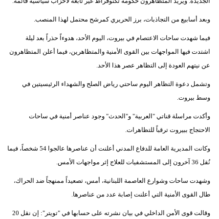
الجديدة. ويريد المتظاهرون حكومة تكنوقراط غير تابعة لأحزاب سياسية قائمة.
وبعد أسابيع من التجاذبات، برز الحريري كمرشح محتمل لهذا المنصب.
فيما شهدت ساحات الاعتصام في بيروت، اليوم الأحد، هدوءاً حذراً بعد ليلة
اشتدت فيها المواجهات بين القوى الأمنية والمتظاهرين، فيما أعلن المتظاهرون
عن نيتهم العودة إلى التظاهر عصر هذا الأحد.
وتشمل دعوة التظاهر اليوم ساحتي رياض الصلح والشهداء الرئيسيتين في
وسط بيروت.
وأكدت مراسلة قناتي "العربية" و"الحدث" وجود عناصر أمنية في ساحات
الاحتجاج ببيروت ترقباً للتظاهرات.
وكانت المديرية العامة للدفاع المدني أعلنت أن عناصرها عالجوا 54 شخصاً، فيما
نُقل 36 آخرون إلى المستشفيات للعلاج إثر مواجهات الأمس.
وشهدت ساحات وشوارع العاصمة اللبنانية، أمس، تصعيداً ممنهجاً ضد الحراك،
طال القوى الأمنية التي أعلنت إصابة عدد من عناصرها.
وقالت قوى الأمن الداخلي في بيان نشرته على حسابها في "تويتر": إن نقل 20