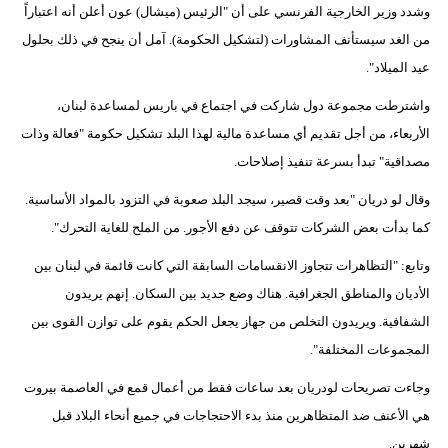
وشدد وزير الخارجية الفرنسي على أن "الرئيس (ميشال) عون أعلن أنه اعتباراً
من الغد سيستأنف المشاورات (لتشكيل الحكومة). آمل أن ينجح في ذلك بحلول
عيد الميلاد".
واشترطت مجموعة دول شاركت في اجتماع في باريس لمساعدة لبنان،
الأربعاء، من أجل تقديم أي مساعدة مالية لهذا البلد تشكيل حكومة "فعالة وذات
مصداقية" تبدأ بسرعة تنفيذ إصلاحات.
وقال لو دريان "بعد وقت قصير، سيجد البلد صعوبة في التزود بالمواد الأساسية.
كما بدأت بعض الشركات تتوقف عن دفع الأجور. من الملح للغاية التحرك".
وتابع: "التظاهرات تتجاوز الانقسامات السابقة التي كانت قائمة في لبنان بين
الأديان والمناطق الجغرافية. هناك وضع جديد بين السكان. إنهم يريدون
الشفافية. ويريدون التخلص من جهاز يجعل الحكم يقوم على توازن القوى بين
المجموعات المختلفة".
وجاءت تصريحات لودريان بعد ساعات فقط من أعمال قمع في العاصمة بيروت
هي الأعنف ضد المتظاهرين منذ بدء الاحتجاجات في جميع أنحاء البلاد قبل
شهرين.