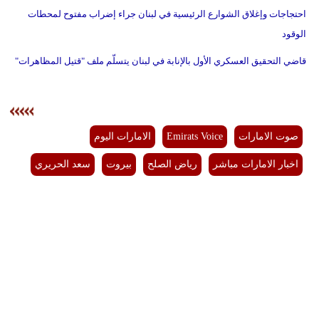
احتجاجات وإغلاق الشوارع الرئيسية في لبنان جراء إضراب مفتوح لمحطات
الوقود
قاضي التحقيق العسكري الأول بالإنابة في لبنان يتسلّم ملف "قتيل المظاهرات"
صوت الامارات
Emirats Voice
الامارات اليوم
اخبار الامارات مباشر
رياض الصلح
بيروت
سعد الحريري