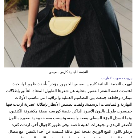
النجمة اللبنانية كارمن بصيبص
بيروت - صوت الإمارات
أبهرت النجمة اللبنانية كارمن بصيبص الجمهور مؤخراً بأحدث ظهور لها، حيث
اعتمدت قصة الشعر القصير متخلية عن شعرها الطويل المعتاد، لتتألق بإطلالات
مبتكرة وخاطفة جمعت بين التصاميم العملية والراقية التي تناسب الأوقات
النهارية والمناسبات الرسمية. ولفتت بصيبص الأنظار بإطلالة عصرية ارتدت فيها
جمبسوت طويل باللون الأسود الداكن بقصة كورسيه ضيقة مكشوفة الكتفين،
بينما انسدل الجزء السفلي بقصة واسعة، ونسقت معه حقيبة يد صغيرة باللون
الأصفر الزبدي ومجوهرات ذهبية ناعمة. وفي ظهور كاجوال آخر، ارتدت كنزة
تريكو باللون البيج الوردي بفتحة عنق مائلة كشفت عن أحد الكتفين، مع بنطال