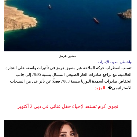
مضيق هرمز
واشنطن ـ صوت الإمارات
تسبب اضطراب حركة الملاحة عبر مضيق هرمز في تأثيرات واسعة على التجارة
العالمية، مع تراجع صادرات الغاز الطبيعي المسال بنسبة 95%، إلى جانب
انخفاض صادرات أسمدة اليوريا بنسبة 83%، فضلًا عن تأثر عدد من المنتجات
الاستراتيجي�...
المزيد
نجوى كرم تستعد لإحياء حفل غنائي في دبي 2 أكتوبر