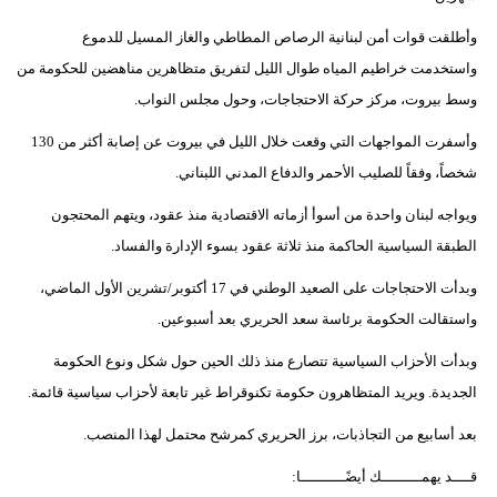
وأطلقت قوات أمن لبنانية الرصاص المطاطي والغاز المسيل للدموع
واستخدمت خراطيم المياه طوال الليل لتفريق متظاهرين مناهضين للحكومة من
وسط بيروت، مركز حركة الاحتجاجات، وحول مجلس النواب.
وأسفرت المواجهات التي وقعت خلال الليل في بيروت عن إصابة أكثر من 130
شخصاً، وفقاً للصليب الأحمر والدفاع المدني اللبناني.
ويواجه لبنان واحدة من أسوأ أزماته الاقتصادية منذ عقود، ويتهم المحتجون
الطبقة السياسية الحاكمة منذ ثلاثة عقود بسوء الإدارة والفساد.
وبدأت الاحتجاجات على الصعيد الوطني في 17 أكتوبر/تشرين الأول الماضي،
واستقالت الحكومة برئاسة سعد الحريري بعد أسبوعين.
وبدأت الأحزاب السياسية تتصارع منذ ذلك الحين حول شكل ونوع الحكومة
الجديدة. ويريد المتظاهرون حكومة تكنوقراط غير تابعة لأحزاب سياسية قائمة.
بعد أسابيع من التجاذبات، برز الحريري كمرشح محتمل لهذا المنصب.
قــــد يهمـــــــــك أيضًــــــــــا: