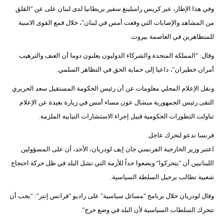
وفي هذا الإطار، عبر كريس رامبلينغ سفير بريطانيا لدى لبنان على عن "القلق
من المشاهد والإصابات التي وقعت أمس في لبنان"، خلال قمع القوى الامنية
للمتظاهرين في العاصمة بيروت.
وقال: "المملكة المتحدة والشركاء الدوليون يعلنون دوما أن العنف والترهيب
أمران خطيران"، داعيا إلى حماية الحق في التظاهر السلمي.
ونقل الإعلام المحلي معلومات عن أن رئيس الحكومة المستقيل سعد الحريري
التقى رئيس الجمهورية ميشال عون مساء أمس في زيارة بعيدة عن الإعلام
تناولت التطورات الحكومية قبيل إجراء الاستشارات النيابية الملزمة.
فرنسا تدعو لتحرك عاجل
اعتبر وزير الخارجية الفرنسي جان إيف لودريان، الأحد، أن على المسؤولين
اللبنانيين أن "يتحركوا" ويضعوا حداً للأزمة التي تشل البلد في ظل حركة احتجاج
شعبية تطالب برحيل السلطة السياسية.
وقال لودريان خلال برنامج "مسائل سياسية" على راديو "فرانس إنتر": "يجب أن
تتحرك السلطات السياسية لأن البلد في وضع حرج".