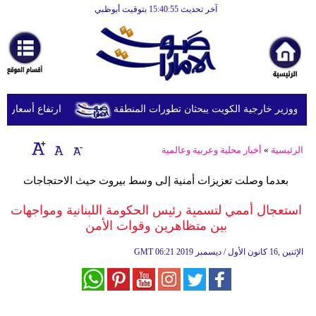
آخر تحديث 15:40:55 بتوقيت أبوظبي
الرئيسية
أخبارعاجلة
رياضة
ثقافة
د ووزير خارجية الكويت يبحثان تطورات المنطقة
ارتفاع أسعار النفط يرفع
إقتصاد
الرئيسية
»
أخبار محلية وعربية وعالمية
فن
بعدما وصلت تعزيزات أمنية إلى وسط بيروت حيث الاحتجاجات
وموسيقى
استعجال أممي لتسمية رئيس الحكومة اللبنانية ومواجهات
أزياء
بين متظاهرين وقوات الأمن
صحة
06:21 2019 الإثنين ,16 كانون الأول / ديسمبر
GMT
وتغذية
سياحة