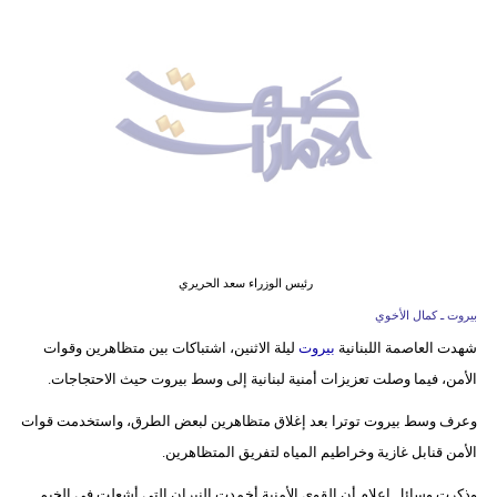
وسفر
ديكور
أخبار
إعلام
تعليم
مرأة
رئيس الوزراء سعد الحريري
أزياء
بيروت ـ كمال الأخوي
إسلامية
شهدت العاصمة اللبنانية
بيروت
ليلة الاثنين، اشتباكات بين متظاهرين وقوات
الأمن، فيما وصلت تعزيزات أمنية لبنانية إلى وسط بيروت حيث الاحتجاجات.
علوم
وتكنولوجيا
وعرف وسط بيروت توترا بعد إغلاق متظاهرين لبعض الطرق، واستخدمت قوات
الأمن قنابل غازية وخراطيم المياه لتفريق المتظاهرين.
بيئة
وذكرت وسائل إعلام أن القوى الأمنية أخمدت النيران التي أشعلت في الخيم