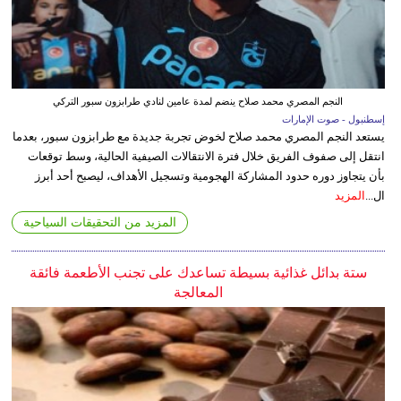
النجم المصري محمد صلاح ينضم لمدة عامين لنادي طرابزون سبور التركي
إسطنبول - صوت الإمارات
يستعد النجم المصري محمد صلاح لخوض تجربة جديدة مع طرابزون سبور، بعدما
انتقل إلى صفوف الفريق خلال فترة الانتقالات الصيفية الحالية، وسط توقعات
بأن يتجاوز دوره حدود المشاركة الهجومية وتسجيل الأهداف، ليصبح أحد أبرز
ال...
المزيد
المزيد من التحقيقات السياحية
ستة بدائل غذائية بسيطة تساعدك على تجنب الأطعمة فائقة
المعالجة