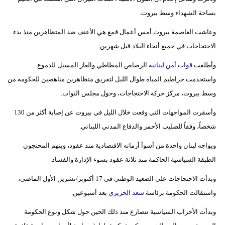
مدوَّنات
بساحة الشهداء وسط بيروت.
أبراج
وعاشت العاصمة بيروت أمس أعمال قمع هي الأعنف ضد المتظاهرين منذ بدء
الاحتجاجات في جميع أنحاء البلاد قبل شهرين.
فيديو
وأطلقت
قوات أمن لبنانية
الرصاص المطاطي والغاز المسيل للدموع
سيارات
واستخدمت خراطيم المياه طوال الليل لتفريق متظاهرين مناهضين للحكومة من
وسط بيروت، مركز حركة الاحتجاجات، وحول مجلس النواب.
وأسفرت المواجهات التي وقعت خلال الليل في بيروت عن إصابة أكثر من 130
شخصاً، وفقاً للصليب الأحمر والدفاع المدني اللبناني.
ويواجه لبنان واحدة من أسوأ أزماته الاقتصادية منذ عقود، ويتهم المحتجون
الطبقة السياسية الحاكمة منذ ثلاثة عقود بسوء الإدارة والفساد.
وبدأت الاحتجاجات على الصعيد الوطني في 17 أكتوبر/تشرين الأول الماضي،
واستقالت الحكومة برئاسة
سعد الحريري
بعد أسبوعين.
وبدأت الأحزاب السياسية تتصارع منذ ذلك الحين حول شكل ونوع الحكومة