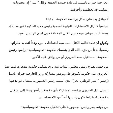
الخارجية جبران باسيل، في بلدة جديدة الجمعة. وقال "التيار" إن محتويات
المكتب قد تحطمت وأحرقت.
لا توافق بعد على شكل ورئاسة الحكومة المقبلة
سياسياً لا تزال الاستشارات النيابية لتسمية رئيس جديد للحكومة غير محددة،
وسط غياب موقف موحد بين الكتل المختلفة حول اسم الرئيس العتيد.
ويُتوقّع أن تعقد غالبية الكتل السياسية اجتماعات اليوم وغداً لتحديد خياراتها
رسمياً، بدءاً من حزب الله الذي يتمسك بحكومة "تكنوسياسية" يرأسها رئيس
الحكومة المستقيل سعد الحريري أو من يوافق عليه الأخير.
من جهته، يقترح رئيس مجلس النواب نبيه بري تشكيل حكومة مصغرة، فيما يصرّ
الحريري على حكومة تكنوقراط، ويرفض مشاركة وزير الخارجية جبران باسيل
(رئيس "التيار الوطني الحر" الذي أسسه رئيس الجمهورية ميشال عون) فيها.
باسيل بادل الحريري برفضه المشاركة بأي حكومة يترأسها ودعا إلى تشكيل
حكومة تكنوقراط يكون رئيسها أيضاً من الاختصاصيين.
من جهته، يصر رئيس الجمهورية على تشكيل حكومة "تكنوسياسية".