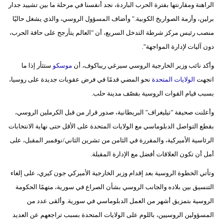
الراهنة ومقارنتها بفترة الحرب الباردة، نجد أنفسنا في مرحلة ما بين تشييد جدار
مدوَّنات
برلين، وأزمة الصواريخ الكوبية." وأضاف المسؤول الروسي، والذي يشغل حاليًا
أبراج
منصب رئيس مركز شرطة التدخل السريع، أن "العالم يتأرجح على حافة الحرب،
دون آليات لإدارة المواجهة".
فيديو
وأكد نائب وزير الخارجية الروسي سيرغي ريباكوف، أن
موسكو
ستثأر إذا ما
سيارات
اتجهت
الولايات المتحدة
نحو المضي قدمًا في فرض عقوبات جديدة على روسيا،
بسبب قيام القوات الروسية بقصّف مدينة حلب.
وأعلنت صحيفة "تيليغراف" البريطانية، صدور قرار من قبل الكرملين الروسي،
بقطع التواصل الدبلوماسي مع الولايات المتحدة على الأقل حتى نهاية الانتخابات
الرئاسية الأميركية، والمقررة في الثامن من تشرين الثاني/نوفمبر المقبل، على
أمل أن تكون العلاقات أفضل مع الإدارة المقبلة.
وتأتي الخطوة الروسية بعد إقدام وزير الخارجية الأميركي جون كيري، على إلغاء
التنسيق بين بلاده والجانب الروسي بشأن الصراع في سورية، متهمًا الحكومة
الروسية بتمزيق أشهر من العمل الدبلوماسي في سورية. وألقى عدد من
المسؤولين الروسيين، باللوم على الولايات المتحدة بسبب تراجعهم عن العديد