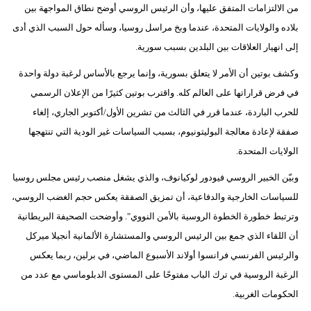
من الالتزامات المتفق عليها، وأن الرئيس الروسي أوضح نطاق المواجهة بين
بلاده والولايات المتحدة، عندما وبخ مراسل روسيا، وسأله حول السبب الذي أدى
إلى انهيار العلاقات بين البلدين بسبب سورية.
وكشف بوتين أن الأمر لا يتعلق بسورية، وإنما يرجع بالأساس لرغبة دولة واحدة
في فرض قراراتها على العالم كله. واقترب بوتين كثيرًا من الإعلان الرسمي
للحرب الباردة، عندما قرر في الثالث من تشرين الأول/أكتوبر الجاري، إلغاء
صفقة لإعادة معالجة البوليتونيوم، بسبب السياسات غير الودية التي تنتهجها
الولايات المتحدة.
وبيّن الخبير الروسي فيودور لوكيانوف، والذي يشغل منصب رئيس مجلس روسيا
للسياسات الخارجية والدفاعية، أن تمزيق الصفقة يعكس حجم الغضب الروسي،
وترتبط خطورة الخطوة الروسية بالأمن النووي". وأوضحت الصحيفة البريطانية
أن اللقاء الذي جمع بين الرئيس الروسي والمستشارة الألمانية أنجيلا ميركل
والرئيس الفرنسي فرانسوا أولاند الأسبوع الماضي، في برلين، ربما يعكس
الرغبة الروسية في ترك الباب مفتوحًا على المستوى الدبلوماسي مع عدد من
الحكومات الغربية.