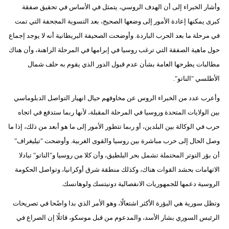
وأشار الخبراء إلى أن الهدف الروسي، يتمثل في الأساس في تحقيق صفقة
كبرى يمكنها إعادة الأمور إلى وضعها الصحيح، بعد التسوية المجحفة التي تمت
في مرحلة ما بعد الحرب الباردة. وأوضحت الصحيفة البريطانية أنه لا يوجد إجماع
حول ماهية الصفقة التي ترغب روسيا في إبرامها في المرحلة الراهنة، وأن هناك
مطالبات يطرحها العامة بشأن عدم قبول الدور الذي يقوم به حلف شمال
الأطلسي "الناتو".
وأعرب عدد من الخبراء الروس عن مخاوفهم حيال انهيار التواصل الدبلوماسي
بين الولايات المتحدة وروسيا في المرحلة المقبلة، لأنها ربما ستدفع في اتجاه
حرب في الوكالة بين البلدين، أو ربما تتطور الأمور إلى ما هو أبعد من ذلك، إذا ما
وصل الحال إلى حرب مباشرة بين روسيا والقوى الغربية. وأوضحت "تيليغراف"
أن بؤر التوتر المحتملة تشمل بحر البلطيق، وأن كلا من روسيا و"الناتو" تبادلا
الاتهامات بحشد القوات هناك، وكذلك منطقة شرق أوكرانيا، وتواصل الحكومة
الروسية دعمها للجمهوريات الانفصالية دونيتسك ولوهانسك.
وتظل سورية هي البؤرة الأكثر اشتعالًا، وهو الأمر الذي بدا واضًحا في تصريحات
الرئيس السوري بشار الأسد، والمدعوم من قبل موسكو، قائلًا إن الصراع في