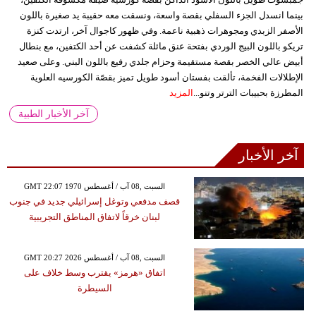
بينما انسدل الجزء السفلي بقصة واسعة، ونسقت معه حقيبة يد صغيرة باللون
الأصفر الزبدي ومجوهرات ذهبية ناعمة. وفي ظهور كاجوال آخر، ارتدت كنزة
تريكو باللون البيج الوردي بفتحة عنق مائلة كشفت عن أحد الكتفين، مع بنطال
أبيض عالي الخصر بقصة مستقيمة وحزام جلدي رفيع باللون البني. وعلى صعيد
الإطلالات الفخمة، تألقت بفستان أسود طويل تميز بقصّة الكورسيه العلوية
المطرزة بحبيبات الترتر وتنو...
المزيد
آخر الأخبار الطبية
آخر الأخبار
GMT 22:07 1970 السبت ,08 آب / أغسطس
قصف مدفعي وتوغل إسرائيلي جديد في جنوب
لبنان خرقاً لاتفاق المناطق التجريبية
GMT 20:27 2026 السبت ,08 آب / أغسطس
اتفاق «هرمز» يقترب وسط خلاف على
السيطرة