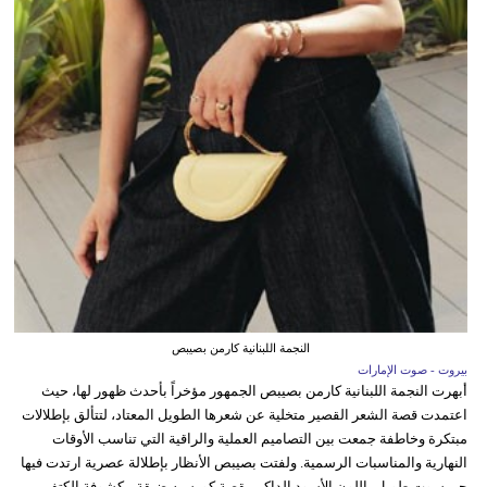
النجمة اللبنانية كارمن بصيبص
بيروت - صوت الإمارات
أبهرت النجمة اللبنانية كارمن بصيبص الجمهور مؤخراً بأحدث ظهور لها، حيث
اعتمدت قصة الشعر القصير متخلية عن شعرها الطويل المعتاد، لتتألق بإطلالات
مبتكرة وخاطفة جمعت بين التصاميم العملية والراقية التي تناسب الأوقات
النهارية والمناسبات الرسمية. ولفتت بصيبص الأنظار بإطلالة عصرية ارتدت فيها
جمبسوت طويل باللون الأسود الداكن بقصة كورسيه ضيقة مكشوفة الكتفين،