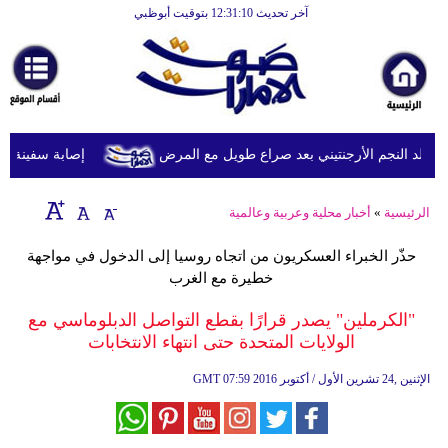
آخر تحديث 12:31:10 بتوقيت أبوظبي
الرئيسية
أخبارعاجلة
رياضة
ثقافة
د النجم الأرجنتيني بعد صراع طويل مع المرض
إصابة سفينة شحن 
إقتصاد
الرئيسية
»
أخبار محلية وعربية وعالمية
فن
حذّر الخبراء العسكريون من اتجاه روسيا إلى الدخول في مواجهة
وموسيقى
خطيرة مع الغرب
أزياء
"الكرملين" يصدر قرارًا بقطع التواصل الدبلوماسي مع
الولايات المتحدة حتى انتهاء الانتخابات
صحة
07:59 2016 الإثنين ,24 تشرين الأول / أكتوبر
GMT
وتغذية
سياحة