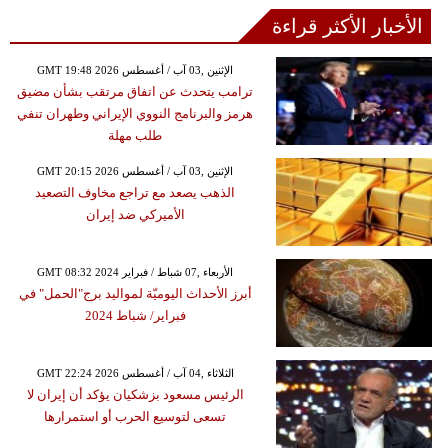
الأخبار الأكثر قراءة
GMT 19:48 2026 الإثنين ,03 آب / أغسطس
ترامب يتحدث عن اتفاق مرتقب بشأن مضيق
هرمز والبرنامج النووي الإيراني وطهران تنفي
طلب مهلة
GMT 20:15 2026 الإثنين ,03 آب / أغسطس
الذهب يصعد مع تراجع مخاوف التصعيد
الأميركي ضد إيران
GMT 08:32 2024 الأربعاء ,07 شباط / فبراير
أبرز الأحداث اليوميّة لمواليد برج"الحمل" في
فبراير/ شباط 2024
GMT 22:24 2026 الثلاثاء ,04 آب / أغسطس
الرئيس مسعود بزشكيان يؤكد أن إيران لا
تسعى لتوسيع الحرب أو استمرارها