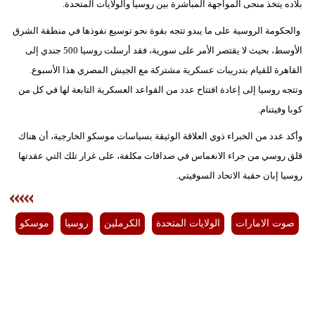
بلاده يتخذ منحى المواجهة المباشرة بين روسيا والولايات المتحدة.
والحكومة الروسية على ما يبدو تتجه بقوة نحو توسيع نفوذها في منطقة الشرق
الأوسط، بحيث لا يقتصر الأمر على سورية، فقد أرسلت روسيا 500 جندي إلى
القاهرة للقيام بتدريبات عسكرية مشتركة مع الجيش المصري هذا الأسبوع.
وتتجه روسيا إلى إعادة افتتاح عدد من القواعد العسكرية التابعة لها في كل من
كوبا وفيتنام.
وأكد عدد من الخبراء ذوي العلاقة الوثيقة بسياسات موسكو الخارجية، أن هناك
قلق روسي من جراء الانغماس في صداقات مكلفة، على غرار تلك التي عقدتها
روسيا إبان حقبة الاتحاد السوفيتي.
صوت الامارات
الولايات المتحدة
الكرملين
روسيا
موسكو