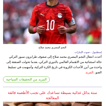
النجم المصري محمد صلاح
إسطنبول - صوت الإمارات
أحدث انتقال النجم المصري محمد صلاح إلى صفوف طرابزون سبور التركي
حالة استثنائية من الاهتمام العالمي بالدوري التركي، بعدما تحولت الصفقة إلى
واحدة من أبرز الأحداث الكروية في تاريخ الكرة التركية، وأسهمت في تسليط
الضو...
المزيد
المزيد من التحقيقات السياحية
ستة بدائل غذائية بسيطة تساعدك على تجنب الأطعمة فائقة
المعالجة