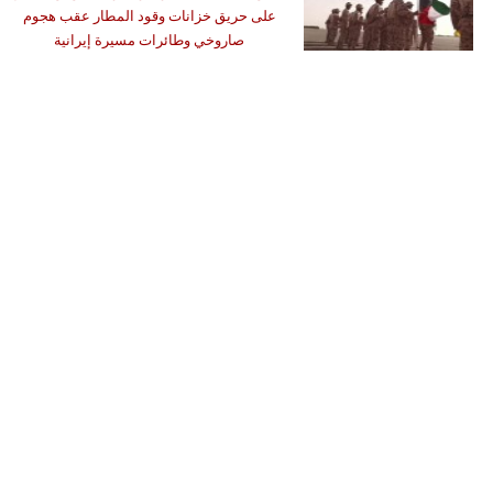
على حريق خزانات وقود المطار عقب هجوم
صاروخي وطائرات مسيرة إيرانية