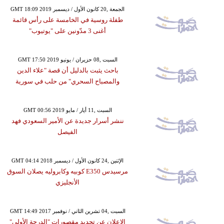
GMT 18:09 2019 الجمعة ,20 كانون الأول / ديسمبر
طفلة روسية في الخامسة على رأس قائمة
أغنى 3 مدّونين على "يوتيوب"
GMT 17:50 2019 السبت ,08 حزيران / يونيو
باحث يثبت بالدليل أن قصة "علاء الدين
والمصباح السحري" من حلب في سورية
GMT 00:56 2019 السبت ,11 أيار / مايو
ننشر أسرار جديدة عن الأمير السعودي فهد
الفيصل
GMT 04:14 2018 الإثنين ,24 كانون الأول / ديسمبر
مرسيدس E350 كوبيه وكابروليه يصلان السوق
الأنجليزي
GMT 14:49 2017 السبت ,04 تشرين الثاني / نوفمبر
الإعلان عن تجديد مقصورات "الدرجة الأولى"