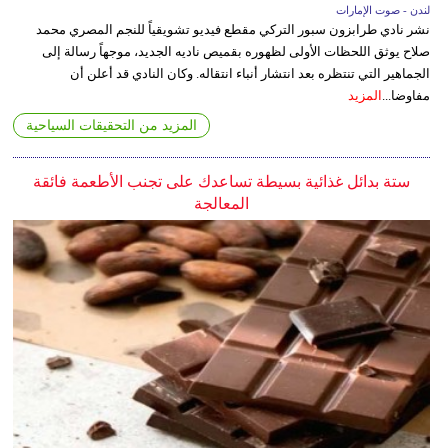
لندن - صوت الإمارات
نشر نادي طرابزون سبور التركي مقطع فيديو تشويقياً للنجم المصري محمد
صلاح يوثق اللحظات الأولى لظهوره بقميص ناديه الجديد، موجهاً رسالة إلى
الجماهير التي تنتظره بعد انتشار أنباء انتقاله. وكان النادي قد أعلن أن
مفاوضا...
المزيد
المزيد من التحقيقات السياحية
ستة بدائل غذائية بسيطة تساعدك على تجنب الأطعمة فائقة
المعالجة