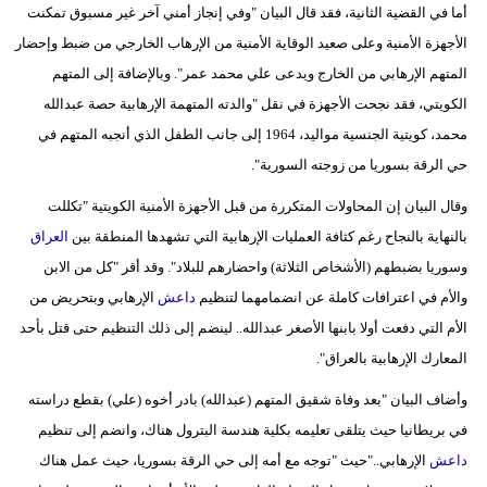
أما في القضية الثانية، فقد قال البيان "وفي إنجاز أمني آخر غير مسبوق تمكنت
الأجهزة الأمنية وعلى صعيد الوقاية الأمنية من الإرهاب الخارجي من ضبط وإحضار
المتهم الإرهابي من الخارج ويدعى علي محمد عمر". وبالإضافة إلى المتهم
الكويتي، فقد نجحت الأجهزة في نقل "والدته المتهمة الإرهابية حصة عبدالله
محمد، كويتية الجنسية مواليد، 1964 إلى جانب الطفل الذي أنجبه المتهم في
حي الرقة بسوريا من زوجته السورية".
وقال البيان إن المحاولات المتكررة من قبل الأجهزة الأمنية الكويتية "تكللت
بالنهاية بالنجاح رغم كثافة العمليات الإرهابية التي تشهدها المنطقة بين
العراق
وسوريا بضبطهم (الأشخاص الثلاثة) واحضارهم للبلاد". وقد أقر "كل من الابن
والأم في اعترافات كاملة عن انضمامهما لتنظيم
داعش
الإرهابي وبتحريض من
الأم التي دفعت أولا بابنها الأصغر عبدالله.. لينضم إلى ذلك التنظيم حتى قتل بأحد
المعارك الإرهابية بالعراق".
وأضاف البيان "بعد وفاة شقيق المتهم (عبدالله) بادر أخوه (علي) بقطع دراسته
في بريطانيا حيث يتلقى تعليمه بكلية هندسة البترول هناك، وانضم إلى تنظيم
داعش
الإرهابي.."حيث "توجه مع أمه إلى حي الرقة بسوريا، حيث عمل هناك