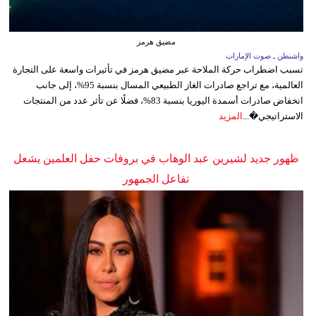
مضيق هرمز
واشنطن ـ صوت الإمارات
تسبب اضطراب حركة الملاحة عبر مضيق هرمز في تأثيرات واسعة على التجارة
العالمية، مع تراجع صادرات الغاز الطبيعي المسال بنسبة 95%، إلى جانب
انخفاض صادرات أسمدة اليوريا بنسبة 83%، فضلًا عن تأثر عدد من المنتجات
الاستراتيجي�...
المزيد
ظهور جديد لشيرين عبد الوهاب في بروفات حفل العلمين يشعل
تفاعل الجمهور