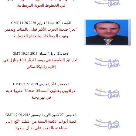
في الخطوط الجوية البريطانية
GMT 14:26 2020 الجمعة ,07 شباط / فبراير
"تعز" ضحية الحرب الأكبر قتلى بالمئات وتدمير
ونهب الممتلكات وانعدام الخدمات
GMT 19:24 2019 الأحد ,21 إبريل / نيسان
الحرائق الطبيعية في روسيا تُدمِّر 109 منازل في
إقليم زابايكالسكي
GMT 02:27 2019 الجمعة ,15 آذار/ مارس
عراقيون يقتلون "تمساحًا ضخمًا" عثروا عليه
في نهر دِجلة
GMT 17:00 2018 الخميس ,27 كانون الأول / ديسمبر
قصة أبواب الكعبة الستة من الملك "تُبّع" إلى
صناعته بالذهب على يد آل سعود