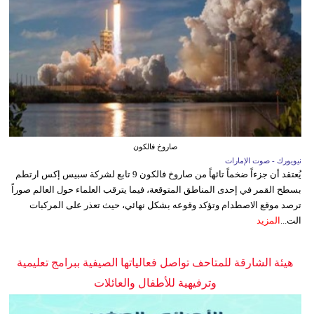
صاروخ فالكون
نيويورك - صوت الإمارات
يُعتقد أن جزءاً ضخماً تائهاً من صاروخ فالكون 9 تابع لشركة سبيس إكس ارتطم
بسطح القمر في إحدى المناطق المتوقعة، فيما يترقب العلماء حول العالم صوراً
ترصد موقع الاصطدام وتؤكد وقوعه بشكل نهائي، حيث تعذر على المركبات
الت...
المزيد
هيئة الشارقة للمتاحف تواصل فعالياتها الصيفية ببرامج تعليمية
وترفيهية للأطفال والعائلات