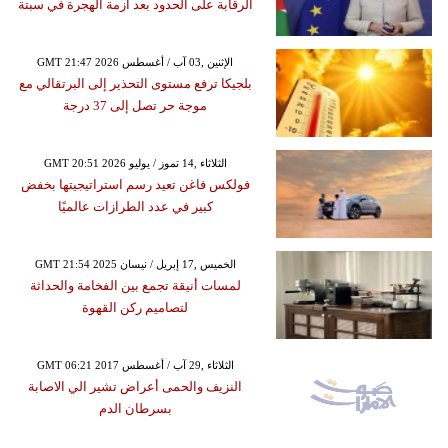
الرقابة على الحدود بعد أزمة الهجرة في سبتة
GMT 21:47 2026 الإثنين ,03 آب / أغسطس
بلجيكا ترفع مستوى التحذير إلى البرتقالي مع
موجة حر تصل إلى 37 درجة
GMT 20:51 2026 الثلاثاء ,14 تموز / يوليو
فولكس فاغن تعيد رسم استراتيجيتها بخفض
كبير في عدد الطرازات عالميًا
GMT 21:54 2025 الخميس ,17 إبريل / نيسان
لمسات أنيقة تجمع بين الفخامة والحداثة
لتصاميم ركن القهوة
GMT 06:21 2017 الثلاثاء ,29 آب / أغسطس
النزيف والحمى أعراض تشير الي الاصابة
بسرطان الدم