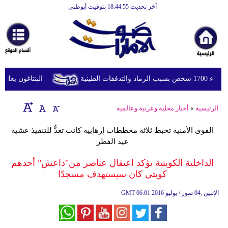
آخر تحديث 18:44:55 بتوقيت أبوظبي
الرئيسية
أخبارعاجلة
رياضة
ثقافة
لطينية
البنتاغون يعلن مر
إقتصاد
الرئيسية
»
أخبار محلية وعربية وعالمية
فن
القوى الأمنية تحبط ثلاثة مخططات إرهابية كانت تعدُّ للتنفيذ عشية
وموسيقى
عيد الفطر
أزياء
الداخلية الكويتية تؤكد اعتقال عناصر من"داعش" أحدهم
كويتي كان سيستهدف مسجدًا
صحة
06:01 2016 الإثنين ,04 تموز / يوليو
GMT
وتغذية
سياحة