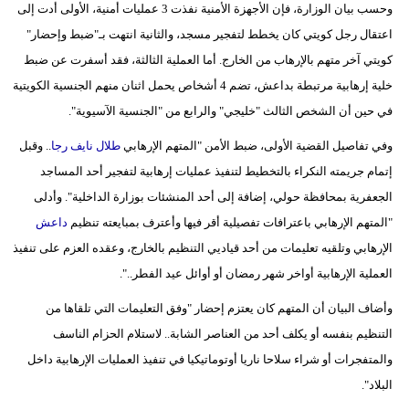
وحسب بيان الوزارة، فإن الأجهزة الأمنية نفذت 3 عمليات أمنية، الأولى أدت إلى
مدوَّنات
اعتقال رجل كويتي كان يخطط لتفجير مسجد، والثانية انتهت بـ"ضبط وإحضار"
أبراج
كويتي آخر متهم بالإرهاب من الخارج. أما العملية الثالثة، فقد أسفرت عن ضبط
خلية إرهابية مرتبطة بداعش، تضم 4 أشخاص يحمل اثنان منهم الجنسية الكويتية
فيديو
في حين أن الشخص الثالث "خليجي" والرابع من "الجنسية الآسيوية".
سيارات
وفي تفاصيل القضية الأولى، ضبط الأمن "المتهم الإرهابي
طلال نايف رجا
.. وقبل
إتمام جريمته النكراء بالتخطيط لتنفيذ عمليات إرهابية لتفجير أحد المساجد
الجعفرية بمحافظة حولي، إضافة إلى أحد المنشئات بوزارة الداخلية". وأدلى
"المتهم الإرهابي باعترافات تفصيلية أقر فيها وأعترف بمبايعته تنظيم
داعش
الإرهابي وتلقيه تعليمات من أحد قياديي التنظيم بالخارج، وعقده العزم على تنفيذ
العملية الإرهابية أواخر شهر رمضان أو أوائل عيد الفطر..".
وأضاف البيان أن المتهم كان يعتزم إحضار "وفق التعليمات التي تلقاها من
التنظيم بنفسه أو يكلف أحد من العناصر الشابة.. لاستلام الحزام الناسف
والمتفجرات أو شراء سلاحا ناريا أوتوماتيكيا في تنفيذ العمليات الإرهابية داخل
البلاد".