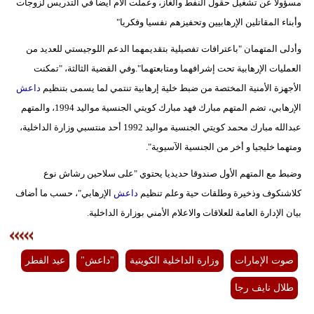
مسؤولا عن تشغيل حقول النفط والغاز، وعملت الأم أيضا في التدريس لزوجات
وأبناء المقاتلين الإرهابيين وتحفيزهم نفسيا وفكريا"
وأدلى المتهمان "باعترافات تفصيلية بتقديمهما الدعم اللوجيستي للعديد من
العمليات الإرهابية تحت إشرافهما ومتابعتهما".وفي القضية الثالثة، "تمكنت
الأجهزة الأمنية المختصة من ضبط خلية إرهابية تنتمي لما يسمى بتنظيم
داعش
الإرهابي، تضم المتهم مبارك فهد مبارك كويتي الجنسية مواليد 1994، والمتهم
عبدالله مبارك محمد كويتي الجنسية مواليد 1992 أحد منتسبي وزارة الداخلية،
ومتهما خليجيا و أخر من الجنسية الآسيوية".
وضبط مع المتهم الأول صندوقا حديديا يحتوي "على سلاحين رشاش نوع
كلاشنكوف وذخيرة وطلقات حية وعلم تنظيم
داعش
الإرهابي"، حسب ما أضاف
بيان الإدارة العامة للعلاقات والاعلام الأمني بوزارة الداخلية.
صوت الإمارات
وزارة الداخلية الكويتية
"داعش"
عيد الفطر
طلال نايف رجا