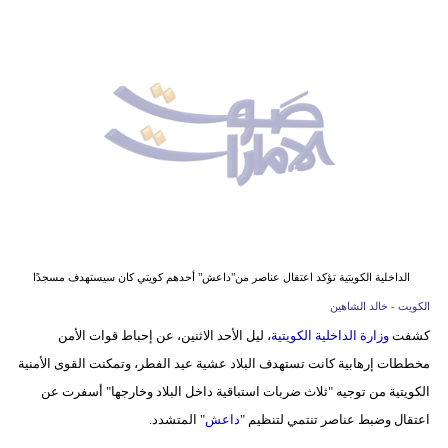
وسفر
ديكور
أخبار
إعلام
تعليم
مرأة
أزياء
الداخلية الكويتية تؤكد اعتقال عناصر من"داعش" أحدهم كويتي كان سيستهدف مسجدًا
إسلامية
الكويت - خالد الشاهين
كشفت
وزارة الداخلية الكويتية
، ليل الأحد الاثنين، عن إحباط قوات الأمن
علوم
مخططات إرهابية كانت تستهدف البلاد عشية عيد الفطر، وتمكنت القوى الأمنية
وتكنولوجيا
الكويتية من توجيه "ثلاث ضربات استباقية داخل البلاد وخارجها" أسفرت عن
بيئة
اعتقال وضبط عناصر تنتمي لتنظيم "
داعش
" المتشدد.