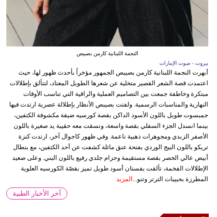
النجمة اللبنانية كارمن بصيبص
بيروت - صوت الإمارات
أبهرت النجمة اللبنانية كارمن بصيبص الجمهور مؤخراً بأحدث ظهور لها، حيث
اعتمدت قصة الشعر القصير متخلية عن شعرها الطويل المعتاد، لتتألق بإطلالات
مبتكرة وخاطفة جمعت بين التصاميم العملية والراقية التي تناسب الأوقات
النهارية والمناسبات الرسمية. ولفتت بصيبص الأنظار بإطلالة عصرية ارتدت فيها
جمبسوت طويل باللون الأسود الداكن بقصة كورسيه ضيقة مكشوفة الكتفين،
بينما انسدل الجزء السفلي بقصة واسعة، ونسقت معه حقيبة يد صغيرة باللون
الأصفر الزبدي ومجوهرات ذهبية ناعمة. وفي ظهور كاجوال آخر، ارتدت كنزة
تريكو باللون البيج الوردي بفتحة عنق مائلة كشفت عن أحد الكتفين، مع بنطال
أبيض عالي الخصر بقصة مستقيمة وحزام جلدي رفيع باللون البني. وعلى صعيد
الإطلالات الفخمة، تألقت بفستان أسود طويل تميز بقصّة الكورسيه العلوية
المطرزة بحبيبات الترتر وتنو...
المزيد
آخر الأخبار الطبية