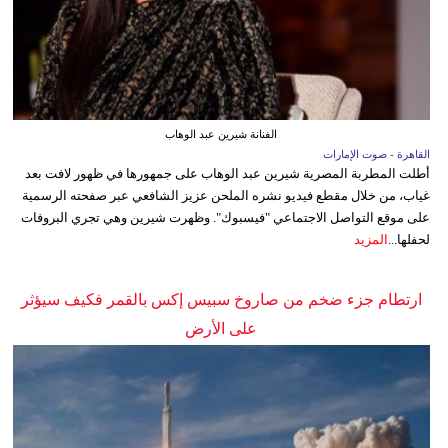
الفنانة شيرين عبد الوهاب
القاهرة - صوت الإمارات
أطلت المطربة المصرية شيرين عبد الوهاب على جمهورها في ظهور لافت بعد
غياب، من خلال مقطع فيديو نشره الملحن عزيز الشافعي عبر صفحته الرسمية
على موقع التواصل الاجتماعي "فيسبوك". وظهرت شيرين وهي تجري البروفات
لحفلها...
المزيد
ارتطام جزء ضخم من صاروخ سبيس إكس بالقمر فكيف سيؤثر
على الأرض