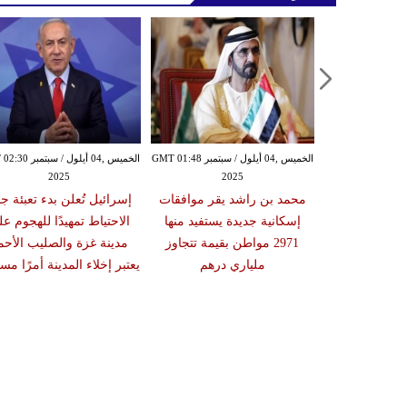
الخميس ,04 أيلول / سبتمبر GMT 01:16
الخميس ,04 أيلول / سبتمبر GMT 01:48
الخميس ,04 أيلول / س
2025
2025
20
تي وولي العهد
محمد بن راشد يقر موافقات
إسرائيل تُعلن بدء تعبئة جن
قشان تطورات
إسكانية جديدة يستفيد منها
الاحتياط تمهيدًا للهجوم ع
سطين ويبحثان
2971 مواطن بقيمة تتجاوز
مدينة غزة والصليب الأحم
ات الثنائية
ملياري درهم
يعتبر إخلاء المدينة أمرًا مستح