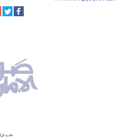
حادث كراي