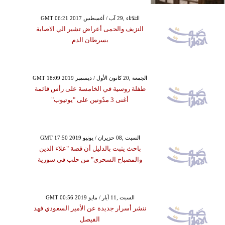
GMT 06:21 2017 الثلاثاء ,29 آب / أغسطس
النزيف والحمى أعراض تشير الي الاصابة
بسرطان الدم
GMT 18:09 2019 الجمعة ,20 كانون الأول / ديسمبر
طفلة روسية في الخامسة على رأس قائمة
أغنى 3 مدّونين على "يوتيوب"
GMT 17:50 2019 السبت ,08 حزيران / يونيو
باحث يثبت بالدليل أن قصة "علاء الدين
والمصباح السحري" من حلب في سورية
GMT 00:56 2019 السبت ,11 أيار / مايو
ننشر أسرار جديدة عن الأمير السعودي فهد
الفيصل