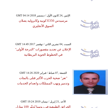
GMT 04:14 2018 الإثنين ,24 كانون الأول / ديسمبر
مرسيدس E350 كوبيه وكابروليه يصلان
السوق الأنجليزي
GMT 14:49 2017 السبت ,04 تشرين الثاني / نوفمبر
الإعلان عن تجديد مقصورات "الدرجة الأولى"
في الخطوط الجوية البريطانية
GMT 14:26 2020 الجمعة ,07 شباط / فبراير
"تعز" ضحية الحرب الأكبر قتلى بالمئات
وتدمير ونهب الممتلكات وانعدام الخدمات
GMT 19:24 2019 الأحد ,21 إبريل / نيسان
الحرائق الطبيعية في روسيا تُدمِّر 109 منازل