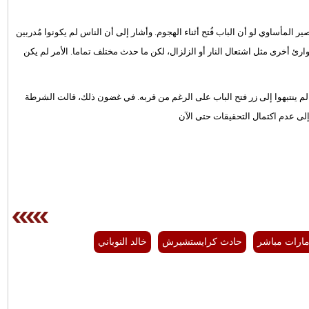
 المأساوي لو أن الباب فُتح أثناء الهجوم. وأشار إلى أن الناس لم يكونوا مُدربين
ارئ أخرى مثل اشتعال النار أو الزلزال، لكن ما حدث مختلف تماما. الأمر لم يكن
 لم ينتبهوا إلى زر فتح الباب على الرغم من قربه. في غضون ذلك، قالت الشرطة
إلى عدم اكتمال التحقيقات حتى الآن
امارات مباشر
حادث كرايستشيرش
خالد النوباني