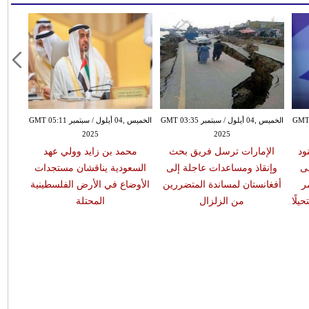
بتمبر GMT 02:30
الخميس ,04 أيلول / سبتمبر GMT 03:35
الخميس ,04 أيلول / سبتمبر GMT 05:11
2025
2025
ود
الإمارات ترسل فريق بحث
محمد بن زايد وولي عهد
لى
وإنقاذ ومساعدات عاجلة إلى
السعودية يناقشان مستجدات
ر
أفغانستان لمساندة المتضررين
الأوضاع في الأرض الفلسطينية
يلًا
من الزلزال
المحتلة