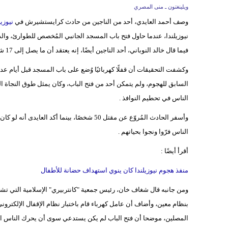
ويلينغتون ـ منى المصري
وصف أحمد العايدي، أحد من الناجين من حادث كرايستشيرش في
نيوزيل
نيوزيلندا، عندما حاول فتح باب المسجد الجانبي المُخصص للطوارئ، والذ
فيما قال خالد النوباني، أحد الناجين أيضًا، إنه يعتقد أن ما يصل إلى 17 شخصًا قد ماتوا وهم يحاولون الخروج من الباب.
وكشفت التحقيقات أن قفلًا كهربائيًا وُضع على باب المسجد قبل أيام عدة 
السابق للهجوم، ولم يتمكن أحد من فتح الباب، وكان يمثل طوق النجاة 
الناس في تحطيم النوافذ .
وأسفر الحادث المُروّع عن مقتل 50 شخصًا، بينما
الناس فرّوا ونجوا بحياتهم .
أقرأ أيضًا :
منفذ هجوم نيوزيلندا كان ينوي استهداف حضانة للأطفال
ومن جانبه قال شغاف خان، رئيس جمعية "كانتربيري" الإسلامية التي تشرف
المصلين، موضحا أن فتح الباب لم يكن يستدعي سوى أن يحرك الناس الم