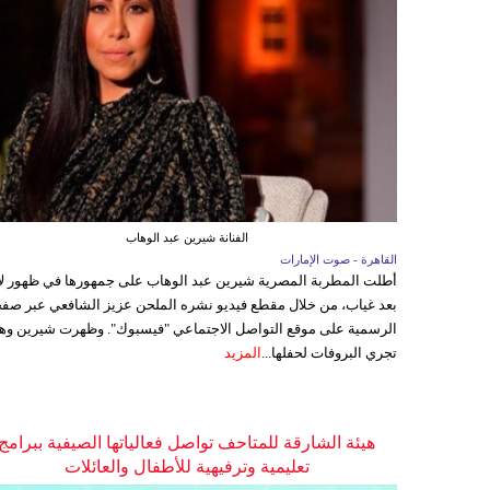
الفنانة شيرين عبد الوهاب
القاهرة - صوت الإمارات
أطلت المطربة المصرية شيرين عبد الوهاب على جمهورها في ظهور ل
بعد غياب، من خلال مقطع فيديو نشره الملحن عزيز الشافعي عبر صفح
الرسمية على موقع التواصل الاجتماعي "فيسبوك". وظهرت شيرين وه
تجري البروفات لحفلها...
المزيد
هيئة الشارقة للمتاحف تواصل فعالياتها الصيفية ببرامج
تعليمية وترفيهية للأطفال والعائلات