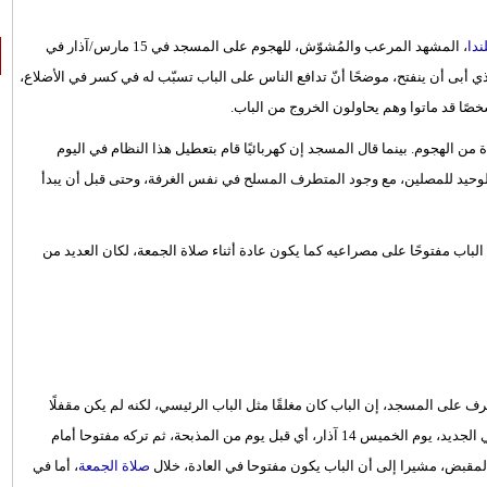
ندا
، المشهد المرعب والمُشوّش، للهجوم على المسجد في 15 مارس/آذار في
ي أبى أن ينفتح، موضحًا أنّ تدافع الناس على الباب تسبّب له في كسر في الأضلاع،
من الهجوم. بينما قال المسجد إن كهربائيًا قام بتعطيل هذا النظام في اليوم
الوحيد للمصلين، مع وجود المتطرف المسلح في نفس الغرفة، وحتى قبل أن يبدأ
 أكد العايدى أنه لو كان الباب مفتوحًا على مصراعيه كما يكون عادة أثناء صلاة الجمعة، لكان العديد من
 على المسجد، إن الباب كان مغلقًا مثل الباب الرئيسي، لكنه لم يكن مقفلًا
بنظام معين، وأضاف أن عامل كهرباء قام باختبار نظام الإقفال الإلكتروني الجديد، يوم الخميس 14 آذار، أي قبل يوم من المذبحة، ثم تركه مفتوحا أمام
قبض، مشيرا إلى أن الباب يكون مفتوحا في العادة، خلال
صلاة الجمعة
، أما في