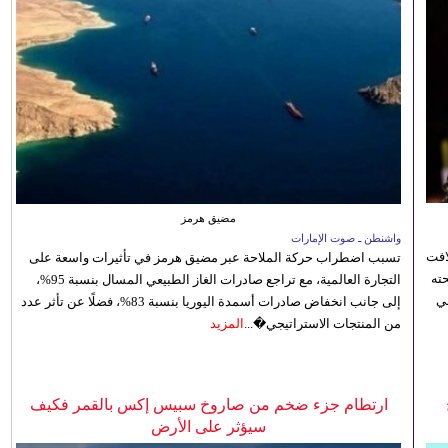
مضيق هرمز
واشنطن ـ صوت الإمارات
افت
تسبب اضطراب حركة الملاحة عبر مضيق هرمز في تأثيرات واسعة على
ته
التجارة العالمية، مع تراجع صادرات الغاز الطبيعي المسال بنسبة 95%،
ي
إلى جانب انخفاض صادرات أسمدة اليوريا بنسبة 83%، فضلًا عن تأثر عدد
من المنتجات الاستراتيجي�...
المزيد
ارتطام جزء ضخم من صاروخ سبيس إكس بالقمر فكيف
سيؤثر على الأرض