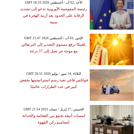
GMT 18:33 2026 الأحد ,02 آب / أغسطس
رئيسة المفوضية الأوروبية تدعو إلى تشديد
الرقابة على الحدود بعد أزمة الهجرة في
سبتة
GMT 21:47 2026 الإثنين ,03 آب / أغسطس
بلجيكا ترفع مستوى التحذير إلى البرتقالي
مع موجة حر تصل إلى 37 درجة
GMT 20:51 2026 الثلاثاء ,14 تموز / يوليو
فولكس فاغن تعيد رسم استراتيجيتها بخفض
كبير في عدد الطرازات عالميًا
GMT 21:54 2025 الخميس ,17 إبريل / نيسان
لمسات أنيقة تجمع بين الفخامة والحداثة
لتصاميم ركن القهوة