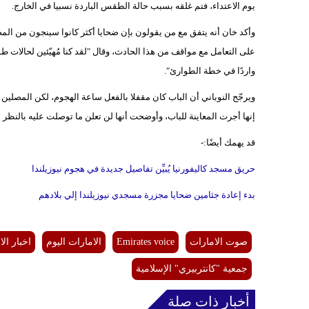
يوم الاعتداء، فتم غلقه بسبب حالة الطقس الباردة نسبيا في الخارج.
وأكد خان أنه يتفق مع من يقولون بإن ضحايا أكثر كانوا سينجون من المصير
على التعامل مع مواقف من هذا الحادث، وقال "لقد كنا مُهيّئين لحالات طو
واردًا في خطة الطوارئ".
ويرجّح النوباني أن الباب كان مقفلا بالفعل ساعة الهجوم، لكن المصلين
إنها أجرت المعاينة للباب، وأوضحت أنها لن تعلن ما توصلت عليه بالنظر 
قد يهمك أيضًا:-
حريق مسجد كاليفورنيا يُبيِّن تفاصيل جديدة في هجوم نيوزيلندا
بدء إعادة جثامين ضحايا مجزرة مسجدي نيوزيلندا إلي بلادهم
صوت الامارات
Emirates voice
الامارات اليوم
اخبار ال
جمعية "كانتربيري" الإسلامية
أخبار ذات صلة