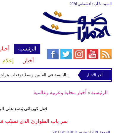
السبت 8 آب / أغسطس 2026
الرئيسية
أخبار
أخبار
إعلام
أخر الأخبار
 الاستوائية "مايماي" تقترب من اليابسة في الفلبين وسط توقعات بتراجع قوتها
الرئيسية
»
أخبار محلية وعربية وعالمية
قفل كهربائي وُضع على الب
سر باب الطوارئ الذي تسبّب في 
08:10 2019 الجمعة ,29 آذار/ مارس
GMT