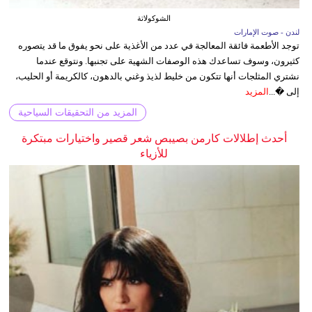
الشوكولاتة
لندن - صوت الإمارات
توجد الأطعمة فائقة المعالجة في عدد من الأغذية على نحو يفوق ما قد يتصوره
كثيرون، وسوف تساعدك هذه الوصفات الشهية على تجنبها. ونتوقع عندما
نشتري المثلجات أنها تتكون من خليط لذيذ وغني بالدهون، كالكريمة أو الحليب،
إلى �...
المزيد
المزيد من التحقيقات السياحية
أحدث إطلالات كارمن بصيبص شعر قصير واختيارات مبتكرة
للأزياء