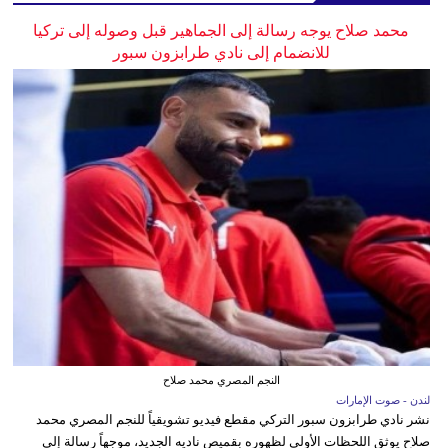
محمد صلاح يوجه رسالة إلى الجماهير قبل وصوله إلى تركيا
للانضمام إلى نادي طرابزون سبور
النجم المصري محمد صلاح
لندن - صوت الإمارات
نشر نادي طرابزون سبور التركي مقطع فيديو تشويقياً للنجم المصري محمد
صلاح يوثق اللحظات الأولى لظهوره بقميص ناديه الجديد، موجهاً رسالة إلى