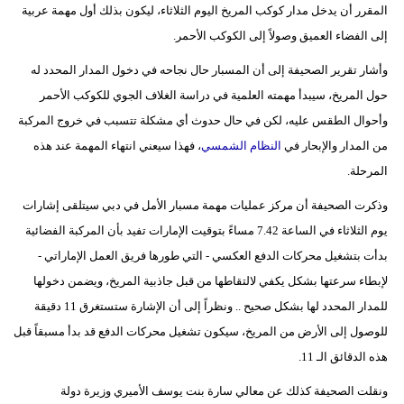
المقرر أن يدخل مدار كوكب المريخ اليوم الثلاثاء، ليكون بذلك أول مهمة عربية
مدوَّنات
إلى الفضاء العميق وصولاً إلى الكوكب الأحمر.
أبراج
وأشار تقرير الصحيفة إلى أن المسبار حال نجاحه في دخول المدار المحدد له
فيديو
حول المريخ، سيبدأ مهمته العلمية في دراسة الغلاف الجوي للكوكب الأحمر
وأحوال الطقس عليه، لكن في حال حدوث أي مشكلة تتسبب في خروج المركبة
سيارات
من المدار والإبحار في
النظام الشمسي
، فهذا سيعني انتهاء المهمة عند هذه
المرحلة.
وذكرت الصحيفة أن مركز عمليات مهمة مسبار الأمل في دبي سيتلقى إشارات
يوم الثلاثاء في الساعة 7.42 مساءً بتوقيت الإمارات تفيد بأن المركبة الفضائية
بدأت بتشغيل محركات الدفع العكسي - التي طورها فريق العمل الإماراتي -
لإبطاء سرعتها بشكل يكفي لالتقاطها من قبل جاذبية المريخ، ويضمن دخولها
للمدار المحدد لها بشكل صحيح .. ونظراً إلى أن الإشارة ستستغرق 11 دقيقة
للوصول إلى الأرض من المريخ، سيكون تشغيل محركات الدفع قد بدأ مسبقاً قبل
هذه الدقائق الـ 11.
ونقلت الصحيفة كذلك عن معالي سارة بنت يوسف الأميري وزيرة دولة