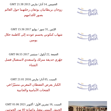
GMT 21:38 2013 الخميس ,14 آذار/ مارس
زوجان بريطانيان يوثقان رحلتهما حول العالم
بصور لأقدامهم
GMT 15:36 2017 الإثنين ,31 تموز / يوليو
شهاب كنكوني يحسم عودته إلى كاظمة خلال
يومين
GMT 06:55 2017 الجمعة ,22 أيلول / سبتمبر
جهّزي حديقة منزلك واستعدي لاستقبال فصل
الشتاء
GMT 21:01 2016 السبت ,05 آذار/ مارس
الكبار يعرض القفطان المغربي متميّزًا في
الفتحات الأمامية والجانبية
GMT 01:06 2021 السبت ,16 تشرين الأول / أكتوبر
الجيش اليمني مقتل وإصابة 40 من الحوثيين