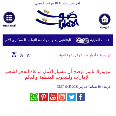
آخر تحديث 18:44:55 بتوقيت أبوظبي
الرئيسية
أخبارعاجلة
رياضة
ثقافة
البنتاغون يعلن مراجعة التواجد العسكري الأميركي في
إقتصاد
الرئيسية
»
أخبار محلية وعربية وعالمية
فن
وموسيقى
نيويورك تايمز توضح أن مسبار الأمل مدعاة للفخر لشعب
الإمارات ولشعوب المنطقة والعالم
أزياء
10:55 2021 الأربعاء ,10 شباط / فبراير
GMT
صحة
وتغذية
سياحة