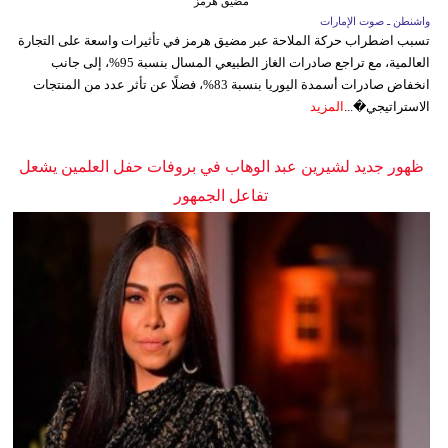
مضيق هرمز
واشنطن ـ صوت الإمارات
تسبب اضطراب حركة الملاحة عبر مضيق هرمز في تأثيرات واسعة على التجارة
العالمية، مع تراجع صادرات الغاز الطبيعي المسال بنسبة 95%، إلى جانب
انخفاض صادرات أسمدة اليوريا بنسبة 83%، فضلًا عن تأثر عدد من المنتجات
الاستراتيجي�...
المزيد
ظهور جديد لشيرين عبد الوهاب في بروفات حفل العلمين يشعل
تفاعل الجمهور