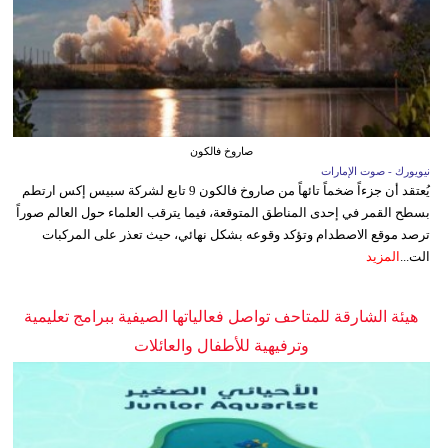
صاروخ فالكون
نيويورك - صوت الإمارات
يُعتقد أن جزءاً ضخماً تائهاً من صاروخ فالكون 9 تابع لشركة سبيس إكس ارتطم
بسطح القمر في إحدى المناطق المتوقعة، فيما يترقب العلماء حول العالم صوراً
ترصد موقع الاصطدام وتؤكد وقوعه بشكل نهائي، حيث تعذر على المركبات
الت...
المزيد
هيئة الشارقة للمتاحف تواصل فعالياتها الصيفية ببرامج تعليمية
وترفيهية للأطفال والعائلات