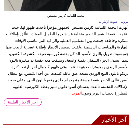
النجمة اللبنانية كارمن بصيبص
بيروت - صوت الإمارات
أبهرت النجمة اللبنانية كارمن بصيبص الجمهور مؤخراً بأحدث ظهور لها، حيث
اعتمدت قصة الشعر القصير متخلية عن شعرها الطويل المعتاد، لتتألق بإطلالات
مبتكرة وخاطفة جمعت بين التصاميم العملية والراقية التي تناسب الأوقات
النهارية والمناسبات الرسمية. ولفتت بصيبص الأنظار بإطلالة عصرية ارتدت فيها
جمبسوت طويل باللون الأسود الداكن بقصة كورسيه ضيقة مكشوفة الكتفين،
بينما انسدل الجزء السفلي بقصة واسعة، ونسقت معه حقيبة يد صغيرة باللون
الأصفر الزبدي ومجوهرات ذهبية ناعمة. وفي ظهور كاجوال آخر، ارتدت كنزة
تريكو باللون البيج الوردي بفتحة عنق مائلة كشفت عن أحد الكتفين، مع بنطال
أبيض عالي الخصر بقصة مستقيمة وحزام جلدي رفيع باللون البني. وعلى صعيد
الإطلالات الفخمة، تألقت بفستان أسود طويل تميز بقصّة الكورسيه العلوية
المطرزة بحبيبات الترتر وتنو...
المزيد
آخر الأخبار الطبية
آخر الأخبار