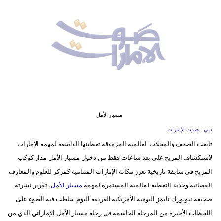
وسفر
ديكور
أخبار
إعلام
تعليم
مرأة
مسبار الأمل
دبي - صوت الإمارات
أزياء
تابعت الصحف والمجلات العالمية المرموقة تغطيتها الواسعة لمهمة الإمارات
إسلامية
لاستكشاف المريخ على بعد ساعات فقط من دخول مسبار الأمل مدار كوكب
علوم
المريخ في سابقة تاريخية تعزز مكانة الإمارات المتنامية كمركز للعلوم والمعارف
وتكنولوجيا
الفضائية.وجديد التغطية العالمية المستمرة لمهمة
مسبار الأمل
، تقرير نشرته
صحيفة نيويورك تايمز اليومية الأمريكية العريقة اليوم سلطت فيه الضوء على
بيئة
اللحظات الأخيرة من المرحلة الحاسمة في رحلة مسبار الأمل الإماراتي الذي من