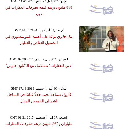
GMT 11:45 2015 الإثنين ,07 أيلول / سبتمبر
818 مليون درهم قيمة تصرفات العقارات في
دبي
GMT 14:58 2024 الأربعاء ,01 أيار / مايو
ثناء جابري تؤكد على أهمية المونتيسوري في
الشمول الثقافي والتعليم
GMT 09:30 2015 الخميس ,02 إبريل / نيسان
"دبي للعقارات" تستكمل بيع الـ"تاون هاوس"
GMT 17:19 2019 الثلاثاء ,03 أيلول / سبتمبر
كارول سماحة تحيى حفلًا غنائيًا في الساحل
الشمالي الخميس المقبل
GMT 01:21 2015 الجمعة ,07 آب / أغسطس
ملياران و367 مليون درهم تصرفات العقارات