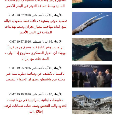
مضيق هرمز ومحادثات عمانية لإعادة الملاحة
المائية وسط تصاعد التوتر في البحر الأحمر
GMT 20:02 2026 الأربعاء ,05 آب / أغسطس
تصعيد حوثي يستهدف ناقلة نفط سعودية قبالة
ينبع غداة مهاجمة مطار نجران وسط تهديدات
للملاحة في البحر الأحمر
GMT 19:57 2026 الأربعاء ,05 آب / أغسطس
ترامب يتوقع إعادة فتح مضيق هرمز قريباً
ويؤكد أن الخيار العسكري مطروح إذا انهارت
المحادثات مع إيران
GMT 19:55 2026 الأربعاء ,05 آب / أغسطس
باكستان تكشف عن وساطة دبلوماسية غير
معلنة بين واشنطن وطهران لاحتواء التصعيد
GMT 19:49 2026 الأربعاء ,05 آب / أغسطس
مفاوضات لبنانية إسرائيلية في روما تبحث
الحدود وآلية التحقق وسط غياب ضمانات لوقف
إطلاق النار