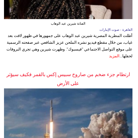
الفنانة شيرين عبد الوهاب
القاهرة - صوت الإمارات
أطلت المطربة المصرية شيرين عبد الوهاب على جمهورها في ظهور لافت بعد
غياب، من خلال مقطع فيديو نشره الملحن عزيز الشافعي عبر صفحته الرسمية
على موقع التواصل الاجتماعي "فيسبوك". وظهرت شيرين وهي تجري البروفات
لحفلها...
المزيد
ارتطام جزء ضخم من صاروخ سبيس إكس بالقمر فكيف سيؤثر
على الأرض