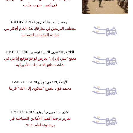
في كمين جنوب مأرب
GMT 05:32 2021 الجمعة ,19 شباط / فبراير
معطف الترينش لن يفارقكِ هذا العام أفكار من
خزانة المدونات لتنسيقه
GMT 01:28 2020 الثلاثاء ,10 تشرين الثاني / نوفمبر
مذيع "سي إن إن" يعرض لوجو موقع إباحي في
شاشة نتائج الانتخابات الأميركية
GMT 21:13 2020 الأربعاء ,29 تموز / يوليو
محمد فؤاد يطرح "شكوى إلى الله" قريبا
GMT 12:14 2020 الإثنين ,15 حزيران / يونيو
تقرير يرصد أفضل الأماكن السياحية في
برشلونة لعام 2020