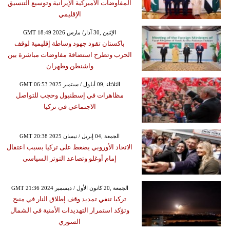
المفاوضات الأميركية الإيرانية وتوسيع التنسيق
الإقليمي
GMT 18:49 2026 الإثنين ,30 آذار/ مارس
باكستان تقود جهود وساطة إقليمية لوقف
الحرب وتطرح استضافة مفاوضات مباشرة بين
واشنطن وطهران
GMT 06:53 2025 الثلاثاء ,09 أيلول / سبتمبر
مظاهرات في إسطنبول وحجب للتواصل
الاجتماعي في تركيا
GMT 20:38 2025 الجمعة ,04 إبريل / نيسان
الاتحاد الأوروبي يضغط على تركيا بسبب اعتقال
إمام أوغلو وتصاعد التوتر السياسي
GMT 21:36 2024 الجمعة ,20 كانون الأول / ديسمبر
تركيا تنفي تمديد وقف إطلاق النار في منبج
وتؤكد استمرار التهديدات الأمنية في الشمال
السوري