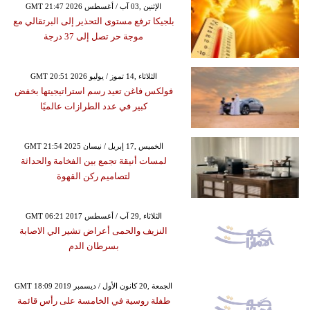
GMT 21:47 2026 الإثنين ,03 آب / أغسطس
بلجيكا ترفع مستوى التحذير إلى البرتقالي مع
موجة حر تصل إلى 37 درجة
GMT 20:51 2026 الثلاثاء ,14 تموز / يوليو
فولكس فاغن تعيد رسم استراتيجيتها بخفض
كبير في عدد الطرازات عالميًا
GMT 21:54 2025 الخميس ,17 إبريل / نيسان
لمسات أنيقة تجمع بين الفخامة والحداثة
لتصاميم ركن القهوة
GMT 06:21 2017 الثلاثاء ,29 آب / أغسطس
النزيف والحمى أعراض تشير الي الاصابة
بسرطان الدم
GMT 18:09 2019 الجمعة ,20 كانون الأول / ديسمبر
طفلة روسية في الخامسة على رأس قائمة