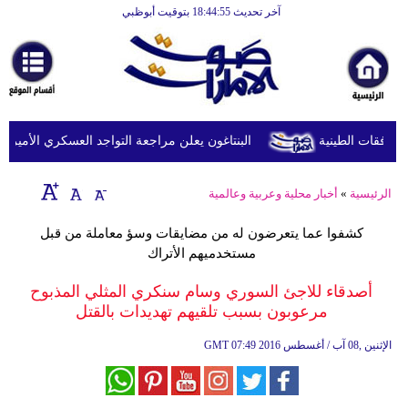
آخر تحديث 18:44:55 بتوقيت أبوظبي
الرئيسية
أخبارعاجلة
رياضة
ثقافة
البنتاغون يعلن مراجعة التواجد العسكري الأميركي في
إقتصاد
الرئيسية
»
أخبار محلية وعربية وعالمية
فن
كشفوا عما يتعرضون له من مضايقات وسؤ معاملة من قبل
وموسيقى
مستخدميهم الأتراك
أزياء
أصدقاء للاجئ السوري وسام سنكري المثلي المذبوح
مرعوبون بسبب تلقيهم تهديدات بالقتل
صحة
07:49 2016 الإثنين ,08 آب / أغسطس
GMT
وتغذية
سياحة