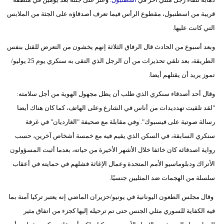
مدوَّنات
قريبة من اسطنبول، مقطوع الرأس فيما تعرف أصدقاؤه على الجثة من الملابس
التي كانت عليها.
أبراج
وبعد أسبوع من الحادث قال الرفاق الثلاثة إنهم يخشون من التعرض للقتل بنفس
فيديو
الطريقة، بعد تلقي تحذيرات من أن الرجل الذي التقى به سنكري يوم 25 يوليو/
سيارات
تموز يريد أن يقتلهم أيضا.
وقال أحد أصدقاء سنكري الذي طلب أن يظل مجهول الهوية من أجل سلامته:
"لقد تلقيت تهدديدات من أناس في الشارع وعلى الهاتف، كما كان هناك أيضا
رسالة صوتية على فيسبوك". وفي مقابلة مع صحيفة "الغارديان" في غرفة
سنكري السابقة، في السكن الذي يقيم فيه مع خمسة أشخاص آخرين، حسب
رواية اصدقائه كان خائفا خلال الأشهر الأخيرة من حياته، بعدما أثبت المسؤولون
الأتراك ودبلوماسيو الأمم المتحدة وعمال الإغاثة فشلهم في حمايته في أعقاب
سلسلة من الهجمات ضد المثليين جنسيًا.
وقال مجلس الطعون اليونانية في يونيو/حزيران الماضي إنه يعتبر تركيا آمنة بما
فيه الكفاية للسوري مثلي الجنس حتى تم ترحيله إليها كجزء من اتفاق مثير