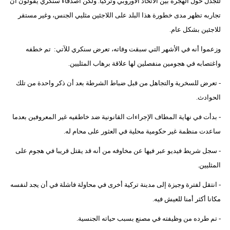
للجدل حول الهجرة بين الاتحاد الأوروبي وتركيا. ولكن أصدقاء سنكري يقولون أن
تجاربه تظهر مدى خطورة هذا البلد على اللاجئين مثليي الجنس، وغير مستقر
للاجئين بشكل عام.
وزعموا أنه في الأشهر التي سبقت وفاته، تعرض سنكري للآتي: تم خطفه
واغتصابه في هجومين منفصلين لها علاقة برهاب المثليين.
- تعرض للسخرية والتجاهل من قبل ضباط الشرطة بعد أن ذكر واحدة من تلك
الحوادث.
- بدأت في نهاية المطاف الإجراءات القانونية ضد خاطفيه غير المعروفين بعدما
ساعدت منظمة غير حكومية محلية في العثور على محام له.
- سجل شريط فيديو عبر فيها عن مخاوفه من أنه قد يقتل قريبا في هجوم على
المثليين.
- انتقل لفترة وجيزة إلى مدينة تركية أخرى في محاولة فاشلة في أن يجد لنفسه
مكانا أكثر أمنا للعيش فيه.
- تم طرده من وظيفته في مصنع بسبب حياته الجنسية.