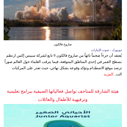
صاروخ فالكون
نيويورك - صوت الإمارات
يُعتقد أن جزءاً ضخماً تائهاً من صاروخ فالكون 9 تابع لشركة سبيس إكس ارتطم
بسطح القمر في إحدى المناطق المتوقعة، فيما يترقب العلماء حول العالم صوراً
ترصد موقع الاصطدام وتؤكد وقوعه بشكل نهائي، حيث تعذر على المركبات
الت...
المزيد
هيئة الشارقة للمتاحف تواصل فعالياتها الصيفية ببرامج تعليمية
وترفيهية للأطفال والعائلات