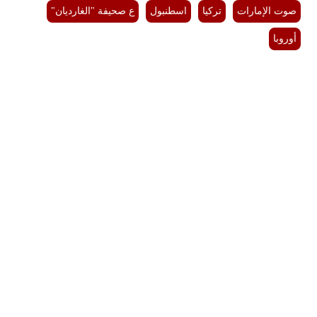
صوت الإمارات
تركيا
اسطنبول
ع صحيفة "الغارديان"
أوروبا