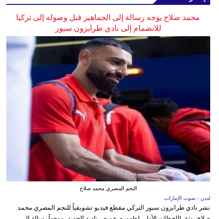
محمد صلاح يوجه رسالة إلى الجماهير قبل وصوله إلى تركيا
للانضمام إلى نادي طرابزون سبور
النجم المصري محمد صلاح
لندن - صوت الإمارات
نشر نادي طرابزون سبور التركي مقطع فيديو تشويقياً للنجم المصري محمد
صلاح يوثق اللحظات الأولى لظهوره بقميص ناديه الجديد، موجهاً رسالة إلى