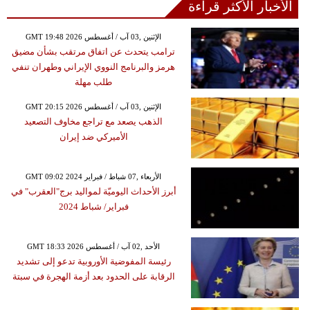
الأخبار الأكثر قراءة
GMT 19:48 2026 الإثنين ,03 آب / أغسطس
ترامب يتحدث عن اتفاق مرتقب بشأن مضيق
هرمز والبرنامج النووي الإيراني وطهران تنفي
طلب مهلة
GMT 20:15 2026 الإثنين ,03 آب / أغسطس
الذهب يصعد مع تراجع مخاوف التصعيد
الأميركي ضد إيران
GMT 09:02 2024 الأربعاء ,07 شباط / فبراير
أبرز الأحداث اليوميّة لمواليد برج"العقرب" في
فبراير/ شباط 2024
GMT 18:33 2026 الأحد ,02 آب / أغسطس
رئيسة المفوضية الأوروبية تدعو إلى تشديد
الرقابة على الحدود بعد أزمة الهجرة في سبتة