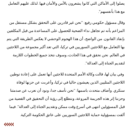
يصلوا إلى الأماكن التي كانوا يشعرون بالأمن والأمان فيها. لذلك عليهم التعامل
مع هذا بأنفسهم".
وقال مسؤول حكومي رفيع: "نحن غير قادرين على التحقق بشكل مستقل من
المزاعم بأنه تم تجاهل نداء الضحية للحصول على المساعدة من قبل المكلفين
بإنفاذ القانون. من الواضح، أن هذا الهجوم الوحشي لا يعكس الطريقة التي يتم
بها التعامل مع اللاجئين السوريين في تركيا، التي تعد أكبر مجموعة من اللاجئين
في العالم. نحن نحقق في هذا الحادث، وسوف نتخذ جميع الخطوات اللازمة
لتقديم الجناة إلى العدالة".
وفي بيان لها، قالت وكالة الأمم المتحدة للاجئين أنها تعمل على إعادة توطين
اللاجئين المثليين الذين يعيشون حاليا في تركيا، وأعربت عن حزنها لوفاة
سنكري. وأضاف متحدث باسمها: "نحن نأسف جدا، ونود أن نعرب عن صدمتنا
وحزننا إثر هذه الجريمة المروعة، ونتطلع إلى رؤية أن التحقيق في القضية من
قبل المسؤولين انتهى في أسرع وقت ممكن وتقديم الجناة إلى العدالة". فيما
ألقت بمسؤولية حماية اللاجئين السوريين على عاتق الحكومة التركية.