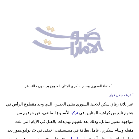
وسفر
ديكور
أخبار
إعلام
تعليم
مرأة
أزياء
أصدقاء السوري وسام سنكري المثلي المذبوح يعيشون حالة ذعر
إسلامية
أنقرة - جلال فواز
عبر ثلاثة رفاق سكن للاجئ السوري مثلي الجنس، الذي وجد مقطوع الرأس في
علوم
هجوم نابع من كراهية المثليين في
تركيا
الأسبوع الماضي، عن خوفهم من
وتكنولوجيا
مواجهة مصير مماثل، وذلك بعد تلقيهم تهديدات بالقتل في الأيام التي تلت
بيئة
مقتله.وسام سنكري، عامل نظافة في مستشفى، اختفى في 25 يوليو/تموز بعد
ذهابه للقاء رجل مثلي آخر في
اسطنبول
. وعثر على جثته بعد يومين في منطقة