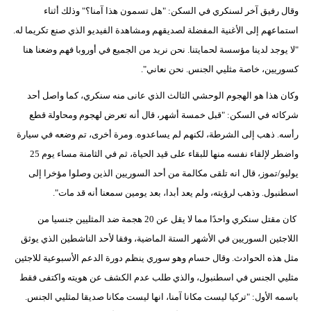
وقال رفيق آخر لسنكري في السكن: "هل تسمون هذا آمنا؟" وذلك أثناء
استماعهم إلى الأغنية المفضلة لصديقهم ومشاهدة الفيديو الذي صنع تكريما له.
"لا يوجد لدينا مؤسسة لحمايتنا. نحن نريد من الجميع في أوروبا فهم وضعنا هنا
كسوريين، خاصة مثليي الجنس. نحن نعاني".
وكان هذا هو الهجوم الوحشي الثالث الذي عانى منه سنكري، كما واصل أحد
شركائه في السكن: "قبل خمسة أشهر، قال أنه تعرض لهجوم ومحاولة قطع
رأسه. ذهب إلى الشرطة، لكنهم لم يساعدوه. ومرة أخرى، تم وضعه في سيارة
واضطر لإلقاء نفسه منها للبقاء على قيد الحياة، ثم في الثامنة مساء يوم 25
يوليو/تموز، قال انه تلقى مكالمة من أحد السوريين الذين وصلوا مؤخرا إلى
اسطنبول. وذهب لرؤيته، ولم يعد أبدا، بعد يومين سمعنا أنه قد مات".
كان مقتل سنكري واحدًا مما لا يقل عن 20 هجمة ضد المثليين جنسيا من
اللاجئين السوريين في الأشهر الستة الماضية، وفقا لأحد الناشطين الذي يوثق
مثل هذه الحوادث. وقال حسام وهو سوري ينظم دورة الدعم الأسبوعية للاجئين
مثليي الجنس في اسطنبول، والذي طلب عدم الكشف عن هويته واكتفى فقط
باسمه الأول: "تركيا ليست مكانا آمنا، انها ليست مكانا صديقا لمثليي الجنس.