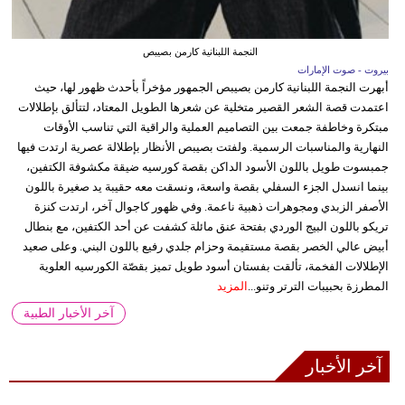
النجمة اللبنانية كارمن بصيبص
بيروت - صوت الإمارات
أبهرت النجمة اللبنانية كارمن بصيبص الجمهور مؤخراً بأحدث ظهور لها، حيث
اعتمدت قصة الشعر القصير متخلية عن شعرها الطويل المعتاد، لتتألق بإطلالات
مبتكرة وخاطفة جمعت بين التصاميم العملية والراقية التي تناسب الأوقات
النهارية والمناسبات الرسمية. ولفتت بصيبص الأنظار بإطلالة عصرية ارتدت فيها
جمبسوت طويل باللون الأسود الداكن بقصة كورسيه ضيقة مكشوفة الكتفين،
بينما انسدل الجزء السفلي بقصة واسعة، ونسقت معه حقيبة يد صغيرة باللون
الأصفر الزبدي ومجوهرات ذهبية ناعمة. وفي ظهور كاجوال آخر، ارتدت كنزة
تريكو باللون البيج الوردي بفتحة عنق مائلة كشفت عن أحد الكتفين، مع بنطال
أبيض عالي الخصر بقصة مستقيمة وحزام جلدي رفيع باللون البني. وعلى صعيد
الإطلالات الفخمة، تألقت بفستان أسود طويل تميز بقصّة الكورسيه العلوية
المطرزة بحبيبات الترتر وتنو...
المزيد
آخر الأخبار الطبية
آخر الأخبار