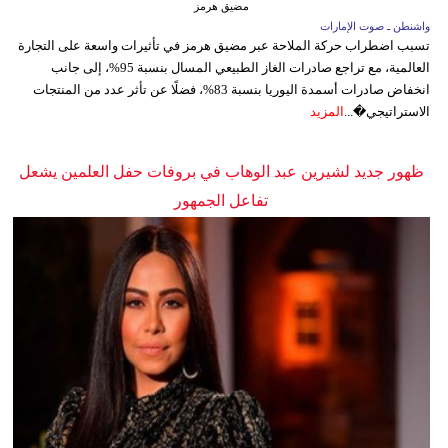
مضيق هرمز
واشنطن ـ صوت الإمارات
تسبب اضطراب حركة الملاحة عبر مضيق هرمز في تأثيرات واسعة على التجارة
العالمية، مع تراجع صادرات الغاز الطبيعي المسال بنسبة 95%، إلى جانب
انخفاض صادرات أسمدة اليوريا بنسبة 83%، فضلًا عن تأثر عدد من المنتجات
الاستراتيجي�...
المزيد
ظهور جديد لشيرين عبد الوهاب في بروفات حفل العلمين يشعل
تفاعل الجمهور