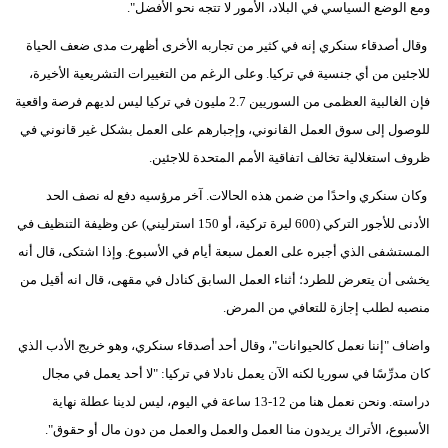
ومع الوضع السياسي في البلاد، الأمور لا تتجه نحو الأفضل".
وقال أصدقاء سنكري إنه في كثير من تجاربه الأخرى أظهرت مدى ضعف الحياة
للاجئين من أي جنسية في تركيا. وعلى الرغم من التغييرات التشريعية الأخيرة،
فإن الغالبية العظمى من السوريين 2.7 مليون في تركيا ليس لديهم فرصة واقعية
للوصول إلى سوق العمل القانوني، وإجبارهم على العمل بشكل غير قانوني في
ظروف استغلالية تخالف اتفاقية الأمم المتحدة للاجئين.
وكان سنكري واحدًا من ضمن هذه الحالات. آخر مرؤسيه دفع له نصف الحد
الأدنى للأجور التركي (600 ليرة تركية، أو 150 استرليني) عن وظيفة التنظيف في
المستشفى الذي أجبره على العمل سبعة أيام في الأسبوع. وإذا اشتكى، قال أنه
يخشى أن يتعرض للطرد؛ أثناء العمل السابق كنادل في مقهى، قال انه أقيل من
منصبه لطلب إجازة للتعافي من المرض.
واضاف "إننا نعمل كالحيوانات"، وقال أحد أصدقاء سنكري، وهو خريج الأدب الذي
كان مدرِّسًا في سوريا لكنه الآن يعمل نادلا في تركيا: "لا أحد يعمل في مجال
دراسته. ونحن نعمل هنا من 12-13 ساعة في اليوم، ليس لدينا عطلة نهاية
الأسبوع، الأتراك يريدون منا العمل والعمل والعمل من دون مال أو حقوق".