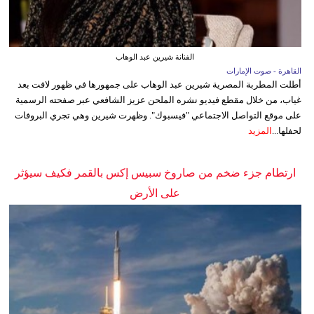
الفنانة شيرين عبد الوهاب
القاهرة - صوت الإمارات
أطلت المطربة المصرية شيرين عبد الوهاب على جمهورها في ظهور لافت بعد
غياب، من خلال مقطع فيديو نشره الملحن عزيز الشافعي عبر صفحته الرسمية
على موقع التواصل الاجتماعي "فيسبوك". وظهرت شيرين وهي تجري البروفات
لحفلها...
المزيد
ارتطام جزء ضخم من صاروخ سبيس إكس بالقمر فكيف سيؤثر
على الأرض