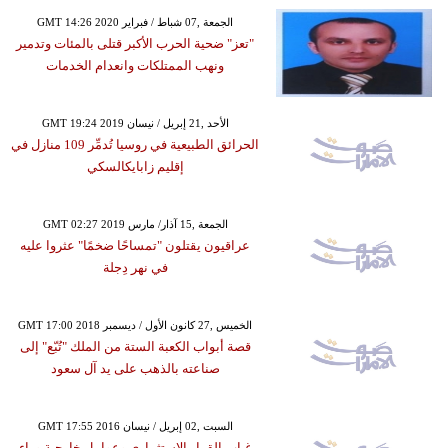
GMT 14:26 2020 الجمعة ,07 شباط / فبراير
"تعز" ضحية الحرب الأكبر قتلى بالمئات وتدمير
ونهب الممتلكات وانعدام الخدمات
GMT 19:24 2019 الأحد ,21 إبريل / نيسان
الحرائق الطبيعية في روسيا تُدمِّر 109 منازل في
إقليم زابايكالسكي
GMT 02:27 2019 الجمعة ,15 آذار/ مارس
عراقيون يقتلون "تمساحًا ضخمًا" عثروا عليه
في نهر دِجلة
GMT 17:00 2018 الخميس ,27 كانون الأول / ديسمبر
قصة أبواب الكعبة الستة من الملك "تُبّع" إلى
صناعته بالذهب على يد آل سعود
GMT 17:55 2016 السبت ,02 إبريل / نيسان
غياب القرار الاستثماري وعوامل خارجية وراء