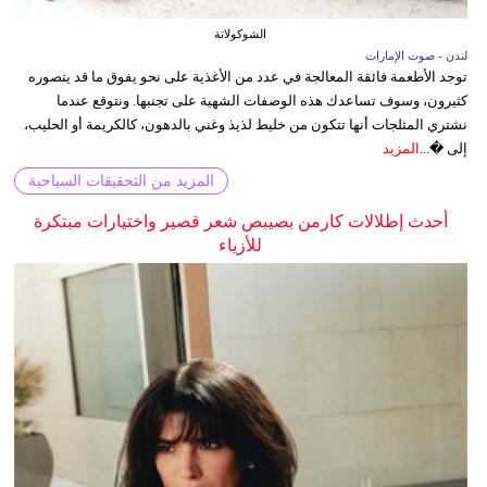
الشوكولاتة
لندن - صوت الإمارات
توجد الأطعمة فائقة المعالجة في عدد من الأغذية على نحو يفوق ما قد يتصوره
كثيرون، وسوف تساعدك هذه الوصفات الشهية على تجنبها. ونتوقع عندما
نشتري المثلجات أنها تتكون من خليط لذيذ وغني بالدهون، كالكريمة أو الحليب،
إلى �...
المزيد
المزيد من التحقيقات السياحية
أحدث إطلالات كارمن بصيبص شعر قصير واختيارات مبتكرة
للأزياء