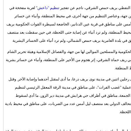
 النفطي بريف حمص الشرقي، ناجم عن تفجير
تنظيم "داعش
" لعربة مفخخة في
ن جهة، وعناصر التنظيم من جهة أخرى، في محيط المنطقة، وأنباء عن خسائر
 على مناطق في قرية عين الدنانير، الخاضعة لسيطرة القوات الحكومية بريف
يط المنطقة، ولم ترد أنباء عن إصابة حتى اللحظة، في حين سقطت بعد منتصف
في بلدة العامرية بريف حمص الشمالي، ولم ترد أنباء على الخسائر البشرية
حكومية والمسلحين الموالين لها من جهة، والفصائل الإسلامية وهيئة تحرير الشام
ريف حماة الشرقي، إثر هجوم من الأخير على المنطقة، وأنباء عن خسائر بشرية
 المنطقة.
ين اثنين في مدينة نوى بريف درعا، ما أدى لمقتل أحدهما وإصابة الآخر. وقتل
لية "غضب الفرات"، على مناطق في مدينة الرقة المعقل الرئيسي لتنظيم
جمعة، مناطق في أطراف حي هرابش في مدينة دير الزور، ما أدى لسقوط
 للتحالف الدولي بعد منتصف ليل أمس عدد من الضربات، على مناطق في محيط بادية
اللحظة.