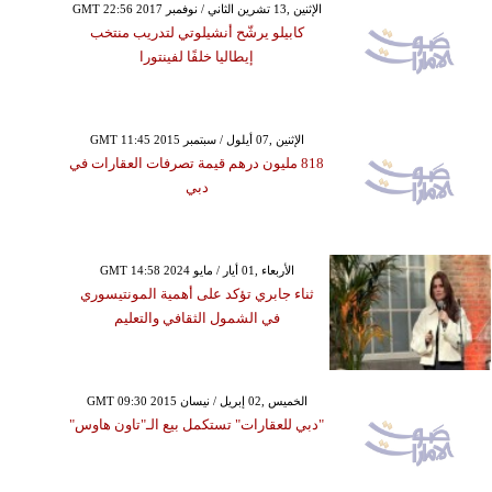
GMT 22:56 2017 الإثنين ,13 تشرين الثاني / نوفمبر
كابيلو يرشّح أنشيلوتي لتدريب منتخب
إيطاليا خلفًا لفينتورا
GMT 11:45 2015 الإثنين ,07 أيلول / سبتمبر
818 مليون درهم قيمة تصرفات العقارات في
دبي
GMT 14:58 2024 الأربعاء ,01 أيار / مايو
ثناء جابري تؤكد على أهمية المونتيسوري
في الشمول الثقافي والتعليم
GMT 09:30 2015 الخميس ,02 إبريل / نيسان
"دبي للعقارات" تستكمل بيع الـ"تاون هاوس"