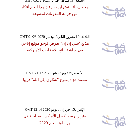
GMT 05:32 2021 الجمعة ,19 شباط / فبراير
معطف الترينش لن يفارقكِ هذا العام أفكار
من خزانة المدونات لتنسيقه
السبت ,01 كانون الأول / ديسمبر GMT
05:41 2018
 تنفذ مشاريع في غزة
GMT 01:28 2020 الثلاثاء ,10 تشرين الثاني / نوفمبر
غربية والأردن بقيمة
مذيع "سي إن إن" يعرض لوجو موقع إباحي
في شاشة نتائج الانتخابات الأميركية
 دولار
GMT 21:13 2020 الأربعاء ,29 تموز / يوليو
محمد فؤاد يطرح "شكوى إلى الله" قريبا
GMT 12:14 2020 الإثنين ,15 حزيران / يونيو
تقرير يرصد أفضل الأماكن السياحية في
برشلونة لعام 2020