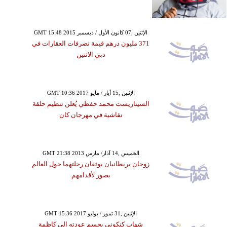
GMT 15:48 2015 الإثنين ,07 كانون الأول / ديسمبر
371 مليون درهم قيمة تصرفات العقارات في
دبي الاثنين
GMT 10:36 2017 الإثنين ,15 أيار / مايو
السيناريست محمد حفظي يُعلن تنظيم حلقة
نقاشية في مهرجان كان
GMT 21:38 2013 الخميس ,14 آذار/ مارس
زوجان بريطانيان يوثقان رحلتهما حول العالم
بصور لأقدامهم
GMT 15:36 2017 الإثنين ,31 تموز / يوليو
شهاب كنكوني يحسم عودته إلى كاظمة