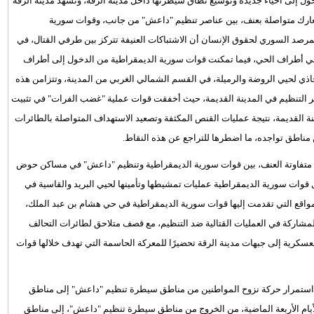
 إلى أحياء جديدة وتوسيع نطاق سيطرتها داخل مدينة الرقة، وتشهد مدينة الرقة
ل أمس الخميس الـ 13 من تموز / يوليو الجاري من العام 2017، معارك متواصلة بعنف، بين عناصر تنظيم "داعش" من جانب، وقوات سورية
مرصد السوري لحقوق الإنسان أن الاشتباكات العنيفة تتركز بين طرفي القتال، في
في أطراف الحي، فيما تمكنت قوات سورية الديمقراطية من الدخول إلى أطراف
ذي لحيي الروضة والرميلة، في القسم الشمالي الغربي من المدينة، وتتزامن هذه
ر التنظيم في المدينة القديمة، حيث أخفقت قوات عملية "غضب الفرات" في تثبيت
ة القديمة، نتيجة عمليات القنص المكثفة وتصعيد الاستهداف المتواصلة بالطائرات
 مناطق تواجده، ما اضطرها للتراجع عن هذه النقاط.
ة متفاوتة العنف، بين قوات سورية الديمقراطية وتنظيم "داعش" في مساكن حوض
 قوات سورية الديمقراطية عمليات تمشيطها وتأمينها لحيي البريد والقاسية في
واقع التي تقدمت إليها قوات سورية الديمقراطية في حي هشام بن عبد الملك،
مشاركة في العمليات القتالية ضد التنظيم، مع قصف متلاحق لطائرات التحالف
كرية إلى جبهات مدينة الرقة تحضيرًا للمعركة الحاسمة التي تهدف خلالها قوات
 مع استمرار حركة نزوح المواطنين من مناطق سيطرة تنظيم "داعش" إلى مناطق
لأيام الأربعة الماضية، من الخروج من مناطق سيطرة تنظيم "داعش"، إلى مناطق