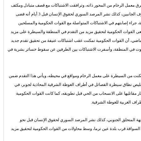
ق معمل الرخام من المحور ذاته، وترافقت الاشتباكات مع قصف متبادل ومكثف
بين طرفي القتال، تسببت في وقوع مزيد من الخسائر البشرية في صفوف الجانبين، كذلك نشر المرصد السوري لحقوق الإنسان قبل 3 أيام أنه قضى
خرون بجراح متفاوتة الخطورة، جراء إصابتهم في الاشتباكات المتواصلة مع القوات الحكومية والمسلحين
ى القوات الحكومية لتحقيق مزيد من التقدم في المنطقة والسيطرة على مزيد
لماضي، أن القوات الحكومية تمكنت عقب اشتباكات عنيفة من تحقيق تقدم جديد
حور وادي عين ترما، والسيطرة على كتلة مؤلفة من مستودع و4 بيوت في المنطقة، وأسفرت الاشتباكات بين الطرفين عن سقوط خسائر بشرية في
مكنت من السيطرة على معمل الرخام ومواقع في محيطه، ويأتي هذا التقدم ضمن
قليص نطاق سيطرة الفصائل في أطراف الغوطة الشرقية المحاذية لجوبر، في
ار مقاتليها على الانسحاب من الحي قبل تطويقه، كما كانت القوات الحكومية
راف الغربية للغوطة الشرقية.
ب عقدة عين ترما من جهة المتحلق الجنوبي، كذلك نشر المرصد السوري لحقوق الإنسان قبل نحو
سواقة قرب بلدة عين ترما، وسط محاولات من القوات الحكومية لتحقيق مزيد