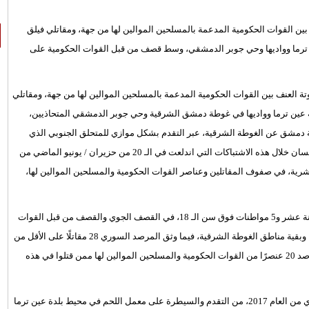
بين القوات الحكومية المدعمة بالمسلحين الموالين لها من جهة، ومقاتلي فيلق
رما وواديها وحي جوبر الدمشقي، وسط قصف من قبل القوات الحكومية على
 العنف بين القوات الحكومية المدعمة بالمسلحين الموالين لها من جهة، ومقاتلي
 عين ترما وواديها في غوطة دمشق الشرقية وحي جوبر الدمشقي المتحاذيين،
دمشق عن الغوطة الشرقية، عبر التقدم بشكل موازي للمتحلق الجنوبي الذي
يفصل بين دمشق وغوطتها الشرقية، ورصد المرصد السوري لحقوق الإنسان خلال هذه الاشتباكات التي اندلعت في الـ 20 من حزيران / يونيو الماضي من
الجاري سقوط خسائر بشرية، في صفوف المقاتلين وعناصر القوات الحكومية والمسلحين الموالين لها،
حيث وثق المرصد السوري مقتل 23 مدنيًا بينهم 5 أطفال دون سن الثامنة عشر و5 مواطنات فوق سن الـ 18، في القصف الجوي والقصف من قبل القوات
الحكومية بالصواريخ التي يعتقد أنها من نوع أرض – أرض، على عين ترما وبقية مناطق الغوطة الشرقية، فيما وثق المرصد السوري 28 مقاتلًا على الأقل من
الفصائل قضوا في هذه الاشتباكات والقصف المرافق لها، فيما وثق المرصد 20 عنصرًا من القوات الحكومية والمسلحين الموالين لها ممن قتلوا في هذه
وكانت القوات الحكومية تمكنت يوم الثلاثاء الـ 11 من تموز / يوليو الجاري من العام 2017، من التقدم والسيطرة على معمل اللحم في محيط بلدة عين ترما