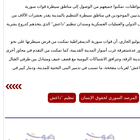
مواطنات، تمكنوا جميعهم من الوصول إلى مناطق سيطرة قوات سورية
نيين الموجودين في مناطق سيطرة التنظيم بالمدينة يقدر بعشرات الآلاف من
 الدولي والعمليات العسكرية وسندان تنظيم "داعش" الذي يتخذهم كدروع بشرية.
 السوري لحقوق الإنسان يوم الأربعاء الـ 12 من تموز/يوليو الجاري، أن قوات سورية الديمقراطية تمكنت من فرض سيطرتها على نحو
اور عدةمتفرقة غرب أسوار المدينة القديمة، كما تمكنت من التقدم في محاور أخرى
سيطرتها إلى ما يقرب من 35 % من مساحة مدينة الرقة، وتترافق الاشتباكات اليومية مع قصف عنيف ومتبادل بين طرفي القتال
" لعربات مفخخة، ما تسبب في تدمير البنى التحتية للمدينة، ودمار كبير في
المرصد السوري لحقوق الإنسان
تنظيم "داعش