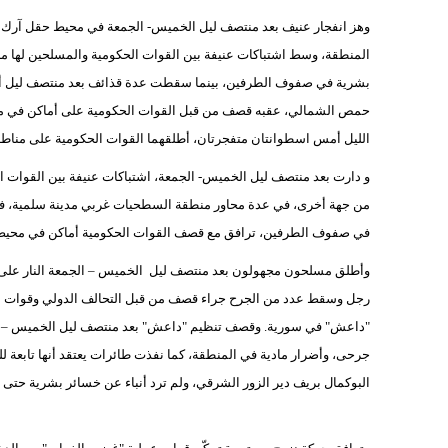
وهز انفجار عنيف بعد منتصف ليل الخميس- الجمعة في محيط حقل آرك
المنطقة، وسط اشتباكات عنيفة بين القوات الحكومية والمسلحين لها م
بشرية في صفوف الطرفين، بينما سقطت عدة قذائف بعد منتصف ليل أمس
حمص الشمالي، عقبه قصف من قبل القوات الحكومية على أماكن في مح
الليل أمس اسطوانتان متفجرتان، أطلقهما القوات الحكومية على مناطق 
و دارت بعد منتصف ليل الخميس- الجمعة، اشتباكات عنيفة بين القوات ال
من جهة أخرى، في عدة محاور منطقة السطحيات غربي مدينة سلمية، في 
في صفوف الطرفين، ترافق مع قصف القوات الحكومية أماكن في محيط
وأطلق مسلحون مجهولون بعد منتصف ليل الخميس – الجمعة النار على رجل
رجل وسقط عدد من الجرح جراء قصف من قبل التحالف الدولي وقوات عم
"داعش" في سورية. وقصف تنظيم "داعش" بعد منتصف ليل الخميس – ال
جرحى، وأضرار مادية في المنطقة، كما نفذت طائرات يعتقد أنها تابعة
البوكمال بريف دير الزور الشرقي، ولم ترد أنباء عن خسائر بشرية حتى 