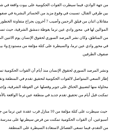
من جهة الوادي، فيما سيطرت القوات الحكومية على بيوت واقعة في شر
مقاتلان اثنان من فيلق الرحمن وأصيب 7 آ
الموالين لها في محور وادي عين ترما بغوطة دمشق الشرقية، حيث تسع
من المناطق، وكان نشر المرصد السوري لحقوق الإنسان يوم الاثنين ا
في م
صفوف الطرفين.
ونشر المرصد السوري لحقوق الإنسان منذ أيام أن القوات الحكومية ت
إطار السعي المتواصل لالقوات الحكومية لتحقيق تقدم في المنطقة وت
محاولة منها لتضييق الخناق على جوبر وفصلها عن الغوطة الشرقية، وإجب
تمكنت قبل أيام من تحقيق تقدم جديد في منطقة عين ترما الواقعة بالأط
حيث سيطرت على كتلة مؤلفة من 10 منازل قر
أسبوعين، أن القوات الحكومية تمكنت من فرض سيطرتها على مدرسة ال
من التقدم، فيما تسعى الفصائل لاستعادة السيطرة على المنطقة.