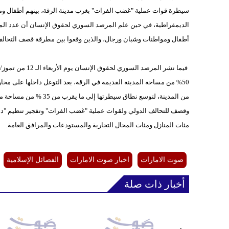
سيطرة قوات عملية "غضب الفرات" بغرب مدينة الرقة، بينهم أطفال و
الديمقراطية، في حين علم المرصد السوري لحقوق الإنسان أن عدد المد
أطفال ومواطنات وشبان ورجال، والذين وقعوا بين مطرقة قصف التحالف
فيما نشر المرصد
50% من مساحة المدينة القديمة في الرقة، بعد التوغل داخلها على مح
من المدينة، لتوسع نطاق 
وقصف للتحالف الدولي ولقوات عملية "غضب الفرات" وتفجير تنظيم "داعش
مئات المنازل ومئات المحال التجارية والمستودعات والمرافق العامة.
صوت الامارات
اخبار صوت الامارات
الفصائل الإسلامية
أخبار ذات صلة