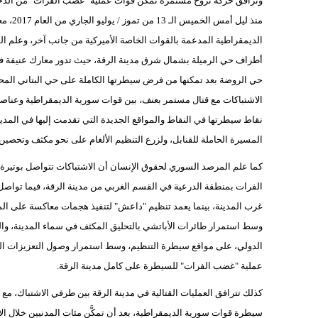
وترافق حركة نزوح مستمرة تمكّن قوات عملية "غضب الفرات" من الدخول
منذ لي
الديمقراطية المدعمة بالقوات الخاصة الأميركية من جانب آخر، وعلم ال
أطراف حي الرميلة بشمال شرق مدينة الرقة، حيث تدور معارك عنيفة 
حي الروضة بعد تمكنها من فرض سيطرتها الكاملة على حي البتاني المحا
الاشتباكات مع قتال مستمر بعنف، بين قوات سورية الديمقراطية وعناص
نقاط سيطرتها في النقاط والمواقع الجديدة التي تقدمت إليها في المدين
المسيرة الحاملة للقنابل، ولزرع التنظيم الألغام على نحو مكثف وتحصين
كما علم المرصد السوري لحقوق الإنسان أن الاشتباكات تتواصل بوتير
الفرات بمنطقة الدرعية في القسم الغربي من مدينة الرقة، فيما تواصل
غرب المدينة، بينما يعمد تنظيم "داعش" لتنفيذ هجمات معاكسة على الم
وسط استمرار طائرات الأباتشي بالتحليق المكثف في سماء المدينة، وال
الدولي، على مواقع سيطرة التنظيم، وسط استمرار وصول التعزيزات العس
عملية "غضب الفرات" للسيطرة على كامل مدينة الرقة.
كذلك تترافق العمليات القتالية في مدينة الرقة بين طرفي الاشتباك،
سيطرة قوات سورية الديمقراطية، بعد أن تمكَّن مئات المدنيين خلال ا