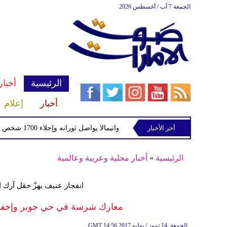
الجمعة 7 آب / أغسطس 2026
الرئيسية
أخبار
أخبار
إعلام
ا
أخر الأخبار
بركان فويجو في جواتيمالا يواصل ثورانه وإجلاء 1700 شخص بسبب الرماد والتدفقات الطينية
الرئيسية
»
أخبار محلية وعربية وعالمية
انفجار عنيف يهزّ حقل آرك
معارك شرسة في حي جوبر وإخفاق
14:56 2017 الجمعة ,14 تموز / يوليو
GMT