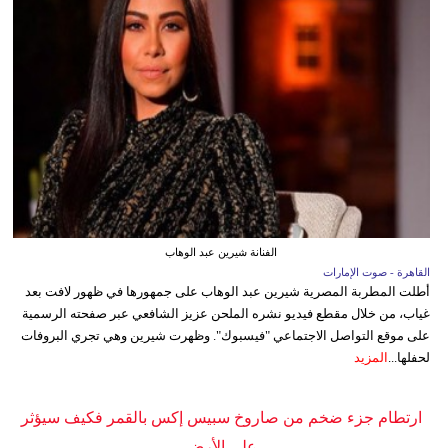
الفنانة شيرين عبد الوهاب
القاهرة - صوت الإمارات
أطلت المطربة المصرية شيرين عبد الوهاب على جمهورها في ظهور لافت بعد
غياب، من خلال مقطع فيديو نشره الملحن عزيز الشافعي عبر صفحته الرسمية
على موقع التواصل الاجتماعي "فيسبوك". وظهرت شيرين وهي تجري البروفات
لحفلها...
المزيد
ارتطام جزء ضخم من صاروخ سبيس إكس بالقمر فكيف سيؤثر
على الأرض