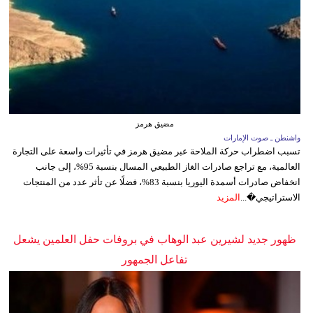
مضيق هرمز
واشنطن ـ صوت الإمارات
تسبب اضطراب حركة الملاحة عبر مضيق هرمز في تأثيرات واسعة على التجارة
العالمية، مع تراجع صادرات الغاز الطبيعي المسال بنسبة 95%، إلى جانب
انخفاض صادرات أسمدة اليوريا بنسبة 83%، فضلًا عن تأثر عدد من المنتجات
الاستراتيجي�...
المزيد
ظهور جديد لشيرين عبد الوهاب في بروفات حفل العلمين يشعل
تفاعل الجمهور