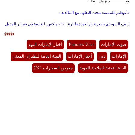
وقـــــــــــــد يهمك ايضًأ :
«أبوظبي للتنمية» يبحث التعاون مع المالديف
سيف السويدي يصدر قرار لعودة طائرة " 737 ماكس" للخدمة في فبراير المقبل
صوت الإمارات
Emirates Voice
أخبار الإمارات اليوم
الإمارات
دبي
أخبار الإمارات
الهيئة العامة للطيران المدني
البنية التحتية للملاحة الجوية
معرض المطارات 2021