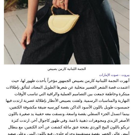
النجمة اللبنانية كارمن بصيبص
بيروت - صوت الإمارات
أبهرت النجمة اللبنانية كارمن بصيبص الجمهور مؤخراً بأحدث ظهور لها، حيث
اعتمدت قصة الشعر القصير متخلية عن شعرها الطويل المعتاد، لتتألق بإطلالات
مبتكرة وخاطفة جمعت بين التصاميم العملية والراقية التي تناسب الأوقات
النهارية والمناسبات الرسمية. ولفتت بصيبص الأنظار بإطلالة عصرية ارتدت فيها
جمبسوت طويل باللون الأسود الداكن بقصة كورسيه ضيقة مكشوفة الكتفين،
بينما انسدل الجزء السفلي بقصة واسعة، ونسقت معه حقيبة يد صغيرة باللون
الأصفر الزبدي ومجوهرات ذهبية ناعمة. وفي ظهور كاجوال آخر، ارتدت كنزة
تريكو باللون البيج الوردي بفتحة عنق مائلة كشفت عن أحد الكتفين، مع بنطال
أبيض عالي الخصر بقصة مستقيمة وحزام جلدي رفيع باللون البني. وعلى صعيد