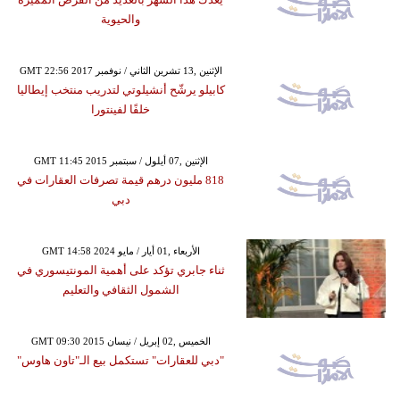
والحيوية
GMT 22:56 2017 الإثنين ,13 تشرين الثاني / نوفمبر
كابيلو يرشّح أنشيلوتي لتدريب منتخب إيطاليا
خلفًا لفينتورا
GMT 11:45 2015 الإثنين ,07 أيلول / سبتمبر
818 مليون درهم قيمة تصرفات العقارات في
دبي
GMT 14:58 2024 الأربعاء ,01 أيار / مايو
ثناء جابري تؤكد على أهمية المونتيسوري في
الشمول الثقافي والتعليم
GMT 09:30 2015 الخميس ,02 إبريل / نيسان
"دبي للعقارات" تستكمل بيع الـ"تاون هاوس"