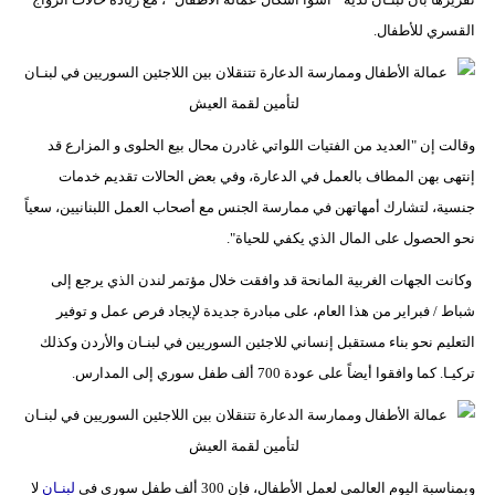
مدوَّنات
القسري للأطفال.
أبراج
فيديو
وقالت إن "العديد من الفتيات اللواتي غادرن محال بيع الحلوى و المزارع قد
سيارات
إنتهى بهن المطاف بالعمل في الدعارة، وفي بعض الحالات تقديم خدمات
جنسية، لتشارك أمهاتهن في ممارسة الجنس مع أصحاب العمل اللبنانيين، سعياً
نحو الحصول على المال الذي يكفي للحياة".
وكانت الجهات الغربية المانحة قد وافقت خلال مؤتمر لندن الذي يرجع إلى
شباط / فبراير من هذا العام، على مبادرة جديدة لإيجاد فرص عمل و توفير
التعليم نحو بناء مستقبل إنساني للاجئين السوريين في لبنـان والأردن وكذلك
تركيـا. كما وافقوا أيضاً على عودة 700 ألف طفل سوري إلى المدارس.
وبمناسبة اليوم العالمي لعمل الأطفال، فإن 300 ألف طفل سوري في
لبنـان
لا