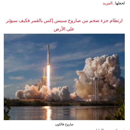
لحفلها...
المزيد
ارتطام جزء ضخم من صاروخ سبيس إكس بالقمر فكيف سيؤثر
على الأرض
صاروخ فالكون
نيويورك - صوت الإمارات