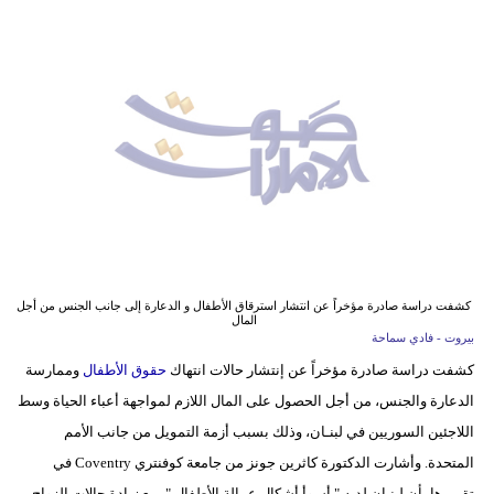
وسفر
ديكور
أخبار
إعلام
تعليم
مرأة
أزياء
كشفت دراسة صادرة مؤخراً عن انتشار استرقاق الأطفال و الدعارة إلى جانب الجنس من أجل
المال
إسلامية
بيروت - فادي سماحة
كشفت دراسة صادرة مؤخراً عن إنتشار حالات انتهاك
حقوق الأطفال
وممارسة
علوم
الدعارة والجنس، من أجل الحصول على المال اللازم لمواجهة أعباء الحياة وسط
وتكنولوجيا
اللاجئين السوريين في لبنـان، وذلك بسبب أزمة التمويل من جانب الأمم
بيئة
المتحدة. وأشارت الدكتورة كاثرين جونز من جامعة كوفنتري Coventry في
تقريرها بأن لبنـان لديه " أسوأ أشكال عمالة الأطفال "، مع زيادة حالات الزواج