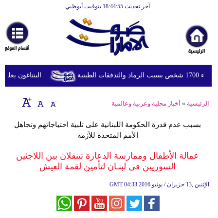
آخر تحديث 18:44:55 بتوقيت أبوظبي
الرئيسية
أخبارعاجلة
رياضة
ثقافة
لطينية
البنتاغون يعلن مرا
إقتصاد
الرئيسية
»
أخبار محلية وعربية وعالمية
فن
بسبب عدم قدرة الحكومة اللبنانية على تلبية احتياجاتهم وتجاهل
وموسيقى
الأمم المتحدة للأزمة
أزياء
عمالة الأطفال وممارسة الدعارة تتنقلان بين اللاجئين
السوريين في لبنـان لتأمين لقمة العيش
صحة
04:33 2016 الإثنين ,13 حزيران / يونيو
GMT
وتغذية
سياحة