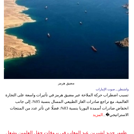
مضيق هرمز
واشنطن ـ صوت الإمارات
تسبب اضطراب حركة الملاحة عبر مضيق هرمز في تأثيرات واسعة على التجارة
العالمية، مع تراجع صادرات الغاز الطبيعي المسال بنسبة 95%، إلى جانب
انخفاض صادرات أسمدة اليوريا بنسبة 83%، فضلًا عن تأثر عدد من المنتجات
الاستراتيجي�...
المزيد
ظهور جديد لشيرين عبد الوهاب في بروفات حفل العلمين يشعل