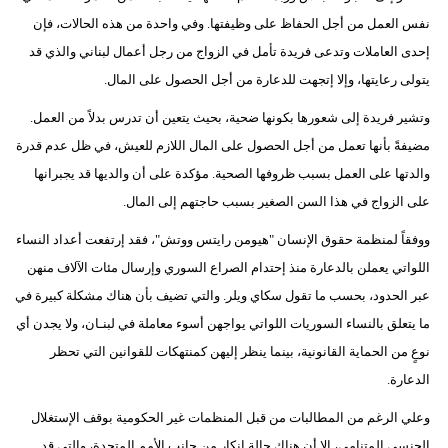
نفس العمل من أجل الحفاظ على وظيفتها. وفي واحدة من هذه الحالات، فإن
إحدى العاملات وتدعى فريدة تأمل في الزواج من رجل أعمال لبناني والذي قد
يتولى رعايتها، وإلا إتجهت للدعارة من أجل الحصول على المال.
وتشير فريدة إلى شعورها بكونها ضحية، بحيث يتعين أن تدرس بدلاً من العمل.
مضيفةً بأنها تعمل من أجل الحصول على المال اللازم للعيش، في ظل عدم قدرة
والدتها على العمل بسبب ظروفها الصحية. مؤكدة على أن والديها قد يجبرانها
على الزواج في هذا السن الصغير بسبب حاجتهم إلى المال.
ووفقاً لمنظمة حقوق الإنسان "هيومن رايتس ووتش"، فقد إرتفعت أعداد النساء
اللواتي يعملن بالدعارة منذ إحتدام الصراع السوري وإرسال مئات الآلاف منهن
عبر الحدود، بحسب ما تقول سكاي ويلر. والتي تضيف بأن هناك مشكلة كبيرة في
ما يتعلق بالنساء السوريات اللواتي يواجهن أسوء معاملة في لبنـان، ولا يجدن أي
نوعٍ من الحماية القانونية، بينما ينظر إليهن كمنتهكات للقوانين التي تحظر
الدعارة.
وعلي الرغم من المطالبات من قبل المنظمات غير الحكومية بوقف الإستغلال
الجنسي المتنامي، إلا أن هناك حالة إنكار من جانب الأمم المتحدة، والتي قد