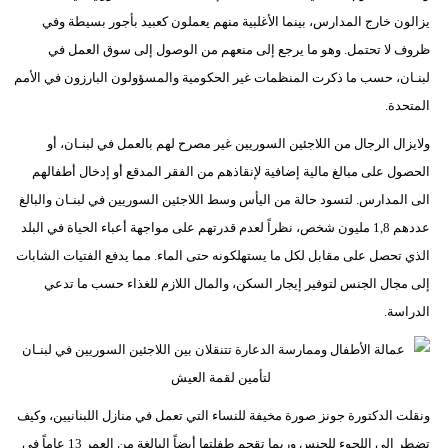
يزالون خارج المدارس، بينما الأغلبية منهم يعملون كعبيد بأجور بسيطة وفي
ظروف لا تحتمل. وهو ما يرجع إلى منعهم من الوصول إلى سوق العمل في
لبنـان، حسب ما ذكرت المنظمات غير الحكومية والمسؤولون البارزون في الأمم
المتحدة.
ولايزال الرجال من اللاجئين السوريين غير مصرح لهم بالعمل في لبنـان، أو
الحصول على مبالغ مالية إضافية لإنقاذهم من الفقر المدقع أو إدخال أطفالهم
الى المدارس. لتسود حالة من اليأس وسط اللاجئين السوريين في لبنـان والبالغ
عددهم 1,8 مليون شخص، نظراً لعدم قدرتهم على مواجهة أعباء الحياة في البلد
الذي تحصل على مقابل لكل ما يستهلكونه حتى الماء. مما يدفع الفتيات الشابات
إلى مجال الجنس لتوفير إيجار السكن، والمال اللازم للغذاء حسب ما تدعي
الدراسة.
ونقلت الدكتورة جونز صورة مخيفة للنساء التي تعمل في منازل اللبنانيين، وكيف
تضطر إلى اللجوء للجنس وربما تقحم طفلتها أيضاً البالغة من العمر 13 عاماً في