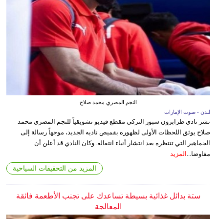
النجم المصري محمد صلاح
لندن - صوت الإمارات
نشر نادي طرابزون سبور التركي مقطع فيديو تشويقياً للنجم المصري محمد
صلاح يوثق اللحظات الأولى لظهوره بقميص ناديه الجديد، موجهاً رسالة إلى
الجماهير التي تنتظره بعد انتشار أنباء انتقاله. وكان النادي قد أعلن أن
مفاوضا...
المزيد
المزيد من التحقيقات السياحية
ستة بدائل غذائية بسيطة تساعدك على تجنب الأطعمة فائقة
المعالجة