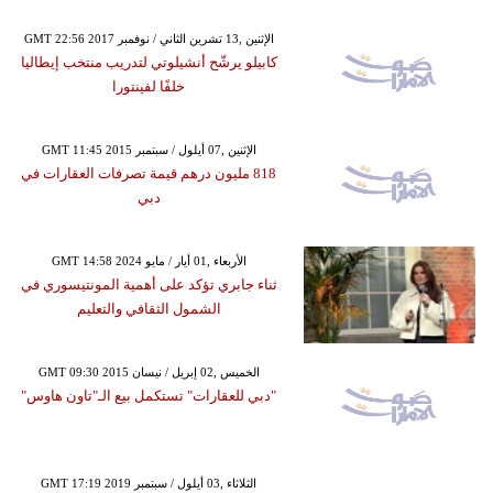
GMT 22:56 2017 الإثنين ,13 تشرين الثاني / نوفمبر
كابيلو يرشّح أنشيلوتي لتدريب منتخب إيطاليا
خلفًا لفينتورا
GMT 11:45 2015 الإثنين ,07 أيلول / سبتمبر
818 مليون درهم قيمة تصرفات العقارات في
دبي
GMT 14:58 2024 الأربعاء ,01 أيار / مايو
ثناء جابري تؤكد على أهمية المونتيسوري في
الشمول الثقافي والتعليم
GMT 09:30 2015 الخميس ,02 إبريل / نيسان
"دبي للعقارات" تستكمل بيع الـ"تاون هاوس"
GMT 17:19 2019 الثلاثاء ,03 أيلول / سبتمبر