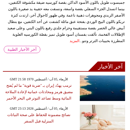
جمبسوت طويل باللون الأسود الداكن بقصة كورسيه ضيقة مكشوفة الكتفين،
بينما انسدل الجزء السفلي بقصة واسعة، ونسقت معه حقيبة يد صغيرة باللون
الأصفر الزبدي ومجوهرات ذهبية ناعمة. وفي ظهور كاجوال آخر، ارتدت كنزة
تريكو باللون البيج الوردي بفتحة عنق مائلة كشفت عن أحد الكتفين، مع بنطال
أبيض عالي الخصر بقصة مستقيمة وحزام جلدي رفيع باللون البني. وعلى صعيد
الإطلالات الفخمة، تألقت بفستان أسود طويل تميز بقصّة الكورسيه العلوية
المطرزة بحبيبات الترتر وتنو...
المزيد
آخر الأخبار الطبية
آخر الأخبار
GMT 21:58 1970 الأربعاء ,05 آب / أغسطس
ترمب يهدّد إيران بـ "ضربة قوية" ما لم يُفتح
مضيق هرمز ومحادثات عمانية لإعادة الملاحة
المائية وسط تصاعد التوتر في البحر الأحمر
GMT 23:13 2026 الأربعاء ,05 آب / أغسطس
نصائح مضمونة للحفاظ على صحة النباتات
المنزلية قبل السفر