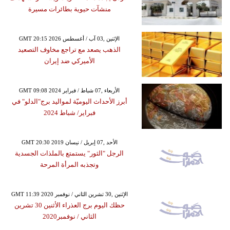
منشآت حيوية بطائرات مسيرة
GMT 20:15 2026 الإثنين ,03 آب / أغسطس
الذهب يصعد مع تراجع مخاوف التصعيد
الأميركي ضد إيران
GMT 09:08 2024 الأربعاء ,07 شباط / فبراير
أبرز الأحداث اليوميّة لمواليد برج"الدلو" في
فبراير/ شباط 2024
GMT 20:30 2019 الأحد ,07 إبريل / نيسان
الرجل "الثور" يستمتع بالملذات الجسدية
وتجذبه المرأة المرحة
GMT 11:39 2020 الإثنين ,30 تشرين الثاني / نوفمبر
حظك اليوم برج العذراء الأثنين 30 تشرين
الثاني / نوفمبر2020