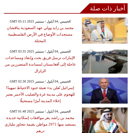
أخبار ذات صلة
GMT 05:11 2025 الخميس ,04 أيلول / سبتمبر
محمد بن زايد وولي عهد السعودية يناقشان
مستجدات الأوضاع في الأرض الفلسطينية
المحتلة
GMT 03:35 2025 الخميس ,04 أيلول / سبتمبر
الإمارات ترسل فريق بحث وإنقاذ ومساعدات
عاجلة إلى أفغانستان لمساندة المتضررين من
الزلزال
GMT 02:30 2025 الخميس ,04 أيلول / سبتمبر
إسرائيل تُعلن بدء تعبئة جنود الاحتياط تمهيدًا
للهجوم على مدينة غزة والصليب الأحمر يعتبر
إخلاء المدينة أمرًا مستحيلًا
GMT 01:48 2025 الخميس ,04 أيلول / سبتمبر
محمد بن راشد يقر موافقات إسكانية جديدة
يستفيد منها 2971 مواطن بقيمة تتجاوز ملياري
درهم