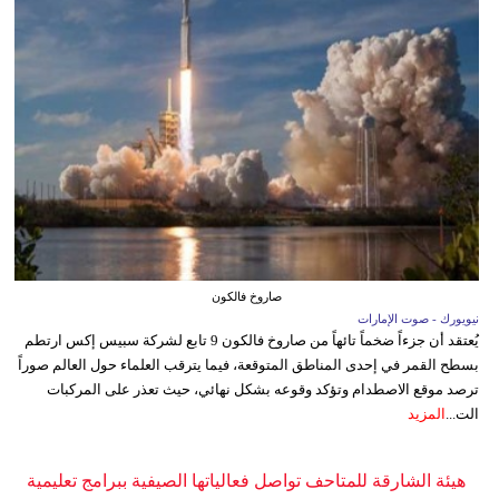
صاروخ فالكون
نيويورك - صوت الإمارات
يُعتقد أن جزءاً ضخماً تائهاً من صاروخ فالكون 9 تابع لشركة سبيس إكس ارتطم
بسطح القمر في إحدى المناطق المتوقعة، فيما يترقب العلماء حول العالم صوراً
ترصد موقع الاصطدام وتؤكد وقوعه بشكل نهائي، حيث تعذر على المركبات
الت...
المزيد
هيئة الشارقة للمتاحف تواصل فعالياتها الصيفية ببرامج تعليمية