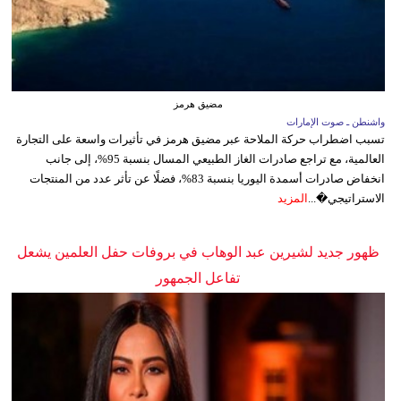
مضيق هرمز
واشنطن ـ صوت الإمارات
تسبب اضطراب حركة الملاحة عبر مضيق هرمز في تأثيرات واسعة على التجارة
العالمية، مع تراجع صادرات الغاز الطبيعي المسال بنسبة 95%، إلى جانب
انخفاض صادرات أسمدة اليوريا بنسبة 83%، فضلًا عن تأثر عدد من المنتجات
الاستراتيجي�...
المزيد
ظهور جديد لشيرين عبد الوهاب في بروفات حفل العلمين يشعل
تفاعل الجمهور