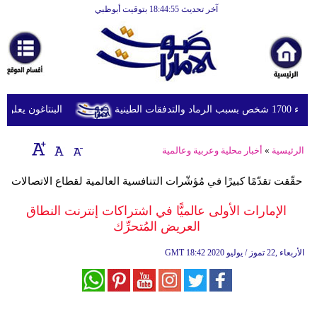
آخر تحديث 18:44:55 بتوقيت أبوظبي
الرئيسية
أخبارعاجلة
رياضة
ثقافة
ينية
البنتاغون يعلن مرا
إقتصاد
الرئيسية
»
أخبار محلية وعربية وعالمية
فن
حقّقت تقدّمًا كبيرًا في مُؤشّرات التنافسية العالمية لقطاع الاتصالات
وموسيقى
الإمارات الأولى عالميًّا في اشتراكات إنترنت النطاق
أزياء
العريض المُتحرِّك
صحة
18:42 2020 الأربعاء ,22 تموز / يوليو
GMT
وتغذية
سياحة