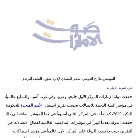
وسفر
ديكور
أخبار
إعلام
تعليم
مرأة
المهندس طارق العوضي المدير التنفيذي لإدارة شؤون الطيف الترددي
أزياء
دبي-صوت الإمارات
إسلامية
حققت دولة الإمارات المركز الأول خليجيا وعربيا وفي غرب آسيا، والسابع عالمياً،
في مؤشر البنية التحتية للاتصالات بحسب تقرير استبيان
الأمم المتحدة
للحكومة
علوم
الذكية 2020، كما حلّت في المركز الثاني آسيوياً في هذا المؤشر. إضافة إلى ذلك
وتكنولوجيا
حققت الدولة تقدماً كبيراً في مؤشرات التنافسية العالمية لقطاع الاتصالات في
بيئة
التقرير، حيث حافظت الدولة على المركز الأول عالمياً في مؤشر اشتراكات