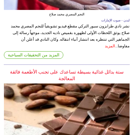
النجم المصري محمد صلاح
لندن - صوت الإمارات
نشر نادي طرابزون سبور التركي مقطع فيديو تشويقياً للنجم المصري محمد
صلاح يوثق اللحظات الأولى لظهوره بقميص ناديه الجديد، موجهاً رسالة إلى
الجماهير التي تنتظره بعد انتشار أنباء انتقاله. وكان النادي قد أعلن أن
مفاوضا...
المزيد
المزيد من التحقيقات السياحية
ستة بدائل غذائية بسيطة تساعدك على تجنب الأطعمة فائقة
المعالجة