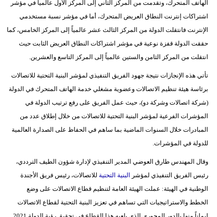
الهاتف المتحرك، وتقدمت من المركز الثاني إلى المركز الأول عالمياً في مؤشر
مدوَّنات
اشتراكات إنترنت النطاق العريض المتحرك، أما في مؤشر نسبة مستخدمي
أبراج
الإنترنت فانتقلت الدولة من المركز الثالث عشر عالمياً إلى المركز الخامس، كما
حققت الدولة قفزة نوعية في مؤشر اشتراكات النطاق العريض الثابت حيث
فيديو
انتقلت من المركز الثامن والستين عالمياً إلى المركز التاسع والعشرين.
سيارات
تأتي هذه الإنجازات نتيجة جهود الفريق التنفيذي لمؤشر البنية التحتية للاتصالات
برئاسة هيئة تنظيم الاتصالات وعضوية مشغلي خدمة الهاتف المتحرك في الدولة
(شركة اتصالات وشركة دو)، حيث عمل الفريق على رفع ترتيب الدولة في
المؤشرات الفرعية لمؤشر البنية التحتية للاتصالات من خلال إطلاق عدد من
المبادرات خلال السنوات الماضية بما ساهم في الحفاظ على الصدارة العالمية
للدولة في المؤشرات.
وقال المهندس طارق العوضي المدير التنفيذي لإدارة شؤون الطيف الترددي،
رئيس الفريق التنفيذي لمؤشر
البنية التحتية
للاتصالات، رئيس فريق الأجندة
الوطنية في الهيئة: عملت الهيئة العامة لتنظيم قطاع الاتصالات على وضع
الخطط والاستراتيجيات التي تساهم في تعزيز البنية التحتية لقطاع الاتصالات
إيماناً منها بالدور المحوري الذي يلعبه هذا القطاع في تحقيق رؤية الدولة 2021