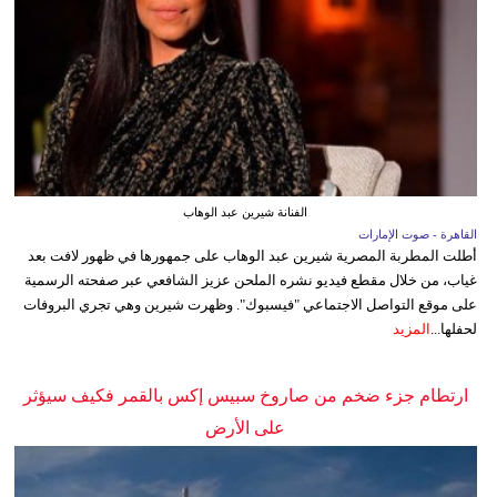
الفنانة شيرين عبد الوهاب
القاهرة - صوت الإمارات
أطلت المطربة المصرية شيرين عبد الوهاب على جمهورها في ظهور لافت بعد
غياب، من خلال مقطع فيديو نشره الملحن عزيز الشافعي عبر صفحته الرسمية
على موقع التواصل الاجتماعي "فيسبوك". وظهرت شيرين وهي تجري البروفات
لحفلها...
المزيد
ارتطام جزء ضخم من صاروخ سبيس إكس بالقمر فكيف سيؤثر
على الأرض