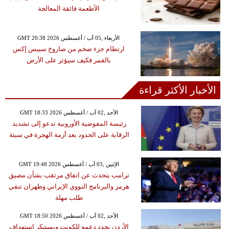
الأطعمة فائقة المعالجة
GMT 20:38 2026 الأربعاء ,05 آب / أغسطس
ارتطام جزء ضخم من صاروخ سبيس إكس
بالقمر فكيف سيؤثر على الأرض
الأخبار الأكثر قراءة
GMT 18:33 2026 الأحد ,02 آب / أغسطس
رئيسة المفوضية الأوروبية تدعو إلى تشديد
الرقابة على الحدود بعد أزمة الهجرة في سبتة
GMT 19:48 2026 الإثنين ,03 آب / أغسطس
ترامب يتحدث عن اتفاق مرتقب بشأن مضيق
هرمز والبرنامج النووي الإيراني وطهران تنفي
طلب مهلة
GMT 18:50 2026 الأحد ,02 آب / أغسطس
الأردن يجدد دعمه للكويت ويستنكر استهداف