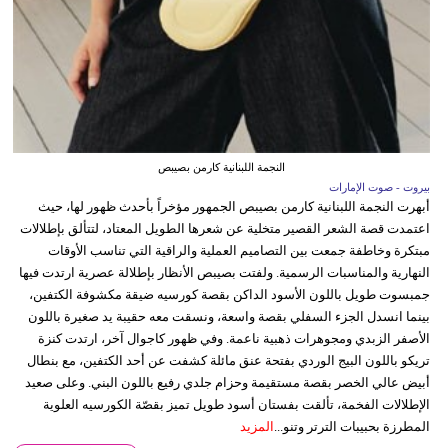
النجمة اللبنانية كارمن بصيبص
بيروت - صوت الإمارات
أبهرت النجمة اللبنانية كارمن بصيبص الجمهور مؤخراً بأحدث ظهور لها، حيث
اعتمدت قصة الشعر القصير متخلية عن شعرها الطويل المعتاد، لتتألق بإطلالات
مبتكرة وخاطفة جمعت بين التصاميم العملية والراقية التي تناسب الأوقات
النهارية والمناسبات الرسمية. ولفتت بصيبص الأنظار بإطلالة عصرية ارتدت فيها
جمبسوت طويل باللون الأسود الداكن بقصة كورسيه ضيقة مكشوفة الكتفين،
بينما انسدل الجزء السفلي بقصة واسعة، ونسقت معه حقيبة يد صغيرة باللون
الأصفر الزبدي ومجوهرات ذهبية ناعمة. وفي ظهور كاجوال آخر، ارتدت كنزة
تريكو باللون البيج الوردي بفتحة عنق مائلة كشفت عن أحد الكتفين، مع بنطال
أبيض عالي الخصر بقصة مستقيمة وحزام جلدي رفيع باللون البني. وعلى صعيد
الإطلالات الفخمة، تألقت بفستان أسود طويل تميز بقصّة الكورسيه العلوية
المطرزة بحبيبات الترتر وتنو...
المزيد