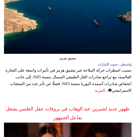
مضيق هرمز
واشنطن ـ صوت الإمارات
تسبب اضطراب حركة الملاحة عبر مضيق هرمز في تأثيرات واسعة على التجارة
العالمية، مع تراجع صادرات الغاز الطبيعي المسال بنسبة 95%، إلى جانب
انخفاض صادرات أسمدة اليوريا بنسبة 83%، فضلًا عن تأثر عدد من المنتجات
الاستراتيجي�...
المزيد
ظهور جديد لشيرين عبد الوهاب في بروفات حفل العلمين يشعل
تفاعل الجمهور