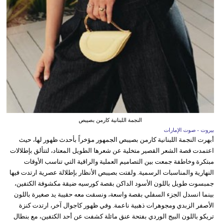
النجمة اللبنانية كارمن بصيبص
بيروت - صوت الإمارات
أبهرت النجمة اللبنانية كارمن بصيبص الجمهور مؤخراً بأحدث ظهور لها، حيث
اعتمدت قصة الشعر القصير متخلية عن شعرها الطويل المعتاد، لتتألق بإطلالات
مبتكرة وخاطفة جمعت بين التصاميم العملية والراقية التي تناسب الأوقات
النهارية والمناسبات الرسمية. ولفتت بصيبص الأنظار بإطلالة عصرية ارتدت فيها
جمبسوت طويل باللون الأسود الداكن بقصة كورسيه ضيقة مكشوفة الكتفين،
بينما انسدل الجزء السفلي بقصة واسعة، ونسقت معه حقيبة يد صغيرة باللون
الأصفر الزبدي ومجوهرات ذهبية ناعمة. وفي ظهور كاجوال آخر، ارتدت كنزة
تريكو باللون البيج الوردي بفتحة عنق مائلة كشفت عن أحد الكتفين، مع بنطال