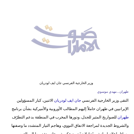
وسفر
ديكور
أخبار
إعلام
تعليم
مرأة
أزياء
وزير الخارجية الفرنسي جان ايف لودريان
إسلامية
طهران ـ مهدي موسوي
التقى وزير الخارجية الفرنسي
جان ايف لودريان
الاثنين، كبار المسؤولين
علوم
الإيرانيين في طهران حاملاً إليهم المطالب الأوروبية والأميركية بشأن برنامج
وتكنولوجيا
طهران
للصواريخ المثير للجدل، ودورها المخرب في المنطقة بدعم التطرّف
بيئة
والشروط الجديدة لمراجعة الاتفاق النووي، وهاجم التيار المتشدد ما وصفتها
وسائل إعلام ايرانية بـ "تنازلات" تريد حكومة روحاني تقديمها إلى الغرب.