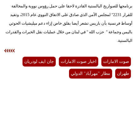
برنامجها للصواريخ البالستية القادرة لاحقا على حمل رؤوس نووية والمخالفة
للقرار 2231" لمجلس الأمن الذي صادق على الاتفاق النووي عام 2015، وتفيد
أوساط فرنسية بأن باريس تشعر أيضا بقلق خاص إزاء دعم ميليشيات الحوثي
باليمن وجماعة " حزب الله " في لبنان من خلال عمليات نقل الخبرات والقدرات
البالستية.
صوت الامارات
اخبار صوت الامارات
جان ايف لودريان
طهران
مطار "مهرآباد" الدولي