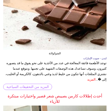
الشوكولاتة
لندن - صوت الإمارات
توجد الأطعمة فائقة المعالجة في عدد من الأغذية على نحو يفوق ما قد يتصوره
كثيرون، وسوف تساعدك هذه الوصفات الشهية على تجنبها. ونتوقع عندما
نشتري المثلجات أنها تتكون من خليط لذيذ وغني بالدهون، كالكريمة أو الحليب،
إلى �...
المزيد
المزيد من التحقيقات السياحية
أحدث إطلالات كارمن بصيبص شعر قصير واختيارات مبتكرة
للأزياء