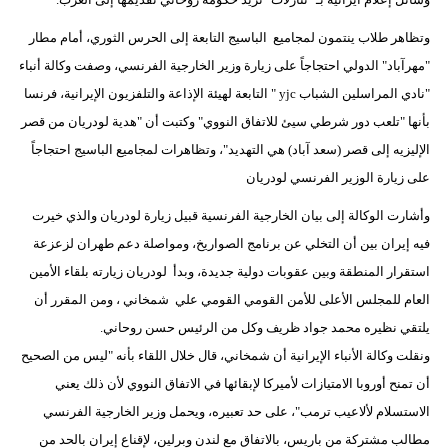
مدوَّنات
وتظاهر طلاب ينتمون لمجاميع الباسيج التابعة إلى الحرس الثوري، أمام مطار
أبراج
"مهرآباد" الدولي احتجاجاً على زيارة وزير الخارجية الفرنسي، وصفت وكالة أنباء
"نادي المراسلين الشباب yjc " التابعة لهيئة الإذاعة والتلفزيون الإيرانية، فرنسا
فيديو
بأنها "تلعب دور شرطي سيئ للاتفاق النووي" وكتبت أن "هدية لودريان من قصر
سيارات
الإليزيه إلى قصر (سعد آباد) هي التهديد"، وتظاهرات لمجاميع الباسيج احتجاجاً
على زيارة الوزير الفرنسي لودريان
وأشارت الوكالة إلى بيان الخارجية الفرنسية قبيل زيارة لودريان والذي خيرت
فيه إيران بين أن التخلي عن برنامج الصواريخ، ومواصلة دعم طهران لزعزعة
استقرار المنطقة وبين عقوبات دولية جديدة، وبدأ لودريان زيارته بلقاء الأمين
العام للمجلس الأعلى للأمن القومي القومي علي شمخاني ، ومن المقرر أن
يلتقي نظيره محمد جواد ظريف وكل من الرئيس حسن روحاني.
ونقلت وكالة الأنباء الإيرانية أن شمخاني، قال خلال اللقاء بأنه "ليس من الصحيح
أن تمنح أوروبا الامتيازات لأميركا لإبقائها في الاتفاق النووي لأن ذلك يعني
الاستسلام لألاعيب ترمب"، على حد تعبيره، ويحمل وزير الخارجية الفرنسي
مطالب مشتركة من باريس، بالاتفاق مع لندن وبرلين، لإقناع إيران بالحد من