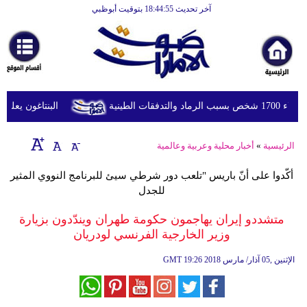
آخر تحديث 18:44:55 بتوقيت أبوظبي
الرئيسية
أخبارعاجلة
رياضة
ثقافة
طينية
البنتاغون يعلن مرا
إقتصاد
الرئيسية
»
أخبار محلية وعربية وعالمية
فن
أكّدوا على أنّ باريس "تلعب دور شرطي سيئ للبرنامج النووي المثير
وموسيقى
للجدل
أزياء
متشددو إيران يهاجمون حكومة طهران ويندّدون بزيارة
وزير الخارجية الفرنسي لودريان
صحة
19:26 2018 الإثنين ,05 آذار/ مارس
GMT
وتغذية
سياحة