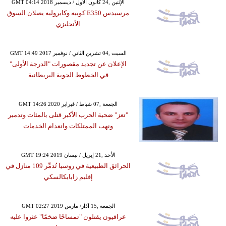
GMT 04:14 2018 الإثنين ,24 كانون الأول / ديسمبر
مرسيدس E350 كوبيه وكابروليه يصلان السوق
الأنجليزي
GMT 14:49 2017 السبت ,04 تشرين الثاني / نوفمبر
الإعلان عن تجديد مقصورات "الدرجة الأولى"
في الخطوط الجوية البريطانية
GMT 14:26 2020 الجمعة ,07 شباط / فبراير
"تعز" ضحية الحرب الأكبر قتلى بالمئات وتدمير
ونهب الممتلكات وانعدام الخدمات
GMT 19:24 2019 الأحد ,21 إبريل / نيسان
الحرائق الطبيعية في روسيا تُدمِّر 109 منازل في
إقليم زابايكالسكي
GMT 02:27 2019 الجمعة ,15 آذار/ مارس
عراقيون يقتلون "تمساحًا ضخمًا" عثروا عليه