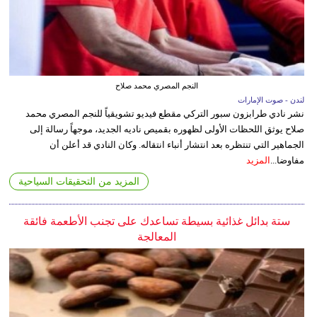
النجم المصري محمد صلاح
لندن - صوت الإمارات
نشر نادي طرابزون سبور التركي مقطع فيديو تشويقياً للنجم المصري محمد
صلاح يوثق اللحظات الأولى لظهوره بقميص ناديه الجديد، موجهاً رسالة إلى
الجماهير التي تنتظره بعد انتشار أنباء انتقاله. وكان النادي قد أعلن أن
مفاوضا...
المزيد
المزيد من التحقيقات السياحية
ستة بدائل غذائية بسيطة تساعدك على تجنب الأطعمة فائقة
المعالجة