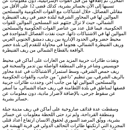
المحرر، تم إطلاقها من قبل القوات الإسرائيلية، دون معلومات عن
تسببها إلى الآن بخسائر بشرية، كذلك قضى 12 على الأقل من
مقاتلي الفصائل، خلال اشتباكات مع القوات الحكومية والمسلحين
الموالين لها في المحاور الشرقية لبلدة حضر في ريف القنيطرة
الشمالي، حيث لا تزال جثثهم عند المسلحين الموالين للقوات
الحكومية، فيما قتل عدد من عناصر القوات الحكومية والمسلحين
الموالين لها في الاشتباكات ذاتها، حيث نفذت الفصائل المتواجدة في
محيط حضر وفي الحدود الإدارية بين ريف دمشق الجنوبي الغربي
وريف القنيطرة الشمالي، هجوماً في محاولة للتقدم إلى بلدة حضر
الواقعة بالقطاع الشمالي من ريف القنيطرة.
ونفذت طائرات حربية المزيد من الغارات على أماكن في محيط
حويسيس وشاعر وعلى المنطقة الواصلة بين تدمر والسخنة في
ريف حمص الشرقي، وسط استمرار الاشتباكات في عدة محاور
بالريف الشرقي، بين تنظيم "داعش" من جانب، والقوات الحكومية
والمسلحين الموالين لها من جانب آخر، وجددت طائرات حربية
قصفها لمناطق في بلدة اللطامنة في ريف حماة الشمالي، ما أسفر
عن سقوط جرحى، بالإضافة لأضرار مادية، دون معلومات عن
خسائر بشرية.
وسقطت عدة قذائف صاروخية على أماكن في ريف مدينة جبلة
ومنطقة القرداحة، ولم ترد حتى اللحظة معلومات عن خسائر
بشرية، ووثّق المرصد السوري لحقوق الانسان ارتفاع أعداد قتلى
المجزرة التي ارتكبتها طائرات التحالف الدولي في قرية الهيشة في