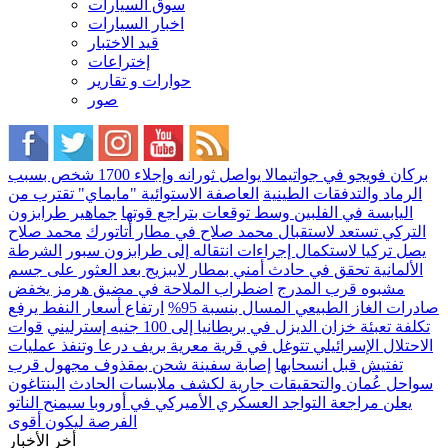
سوق السيارات
اخبار السيارات
قيد الاختبار
إختراعات
حوارات و تقارير
صور
بركان فويجو في جواتيمالا يواصل ثورانه وإجلاء 1700 شخص بسبب
الرماد والتدفقات الطينية
العاصفة الاستوائية "مايماي" تقترب من
اليابسة في الفلبين وسط توقعات بتراجع قوتها
جماهير طرابزون
التركي تستعد لاستقبال محمد صلاح في مطار أتاتورك
محمد صلاح
يصل تركيا لاستكمال إجراءات انتقاله إلى طرابزون سبور
الشرطة
الألمانية تحقق في حادث أمني بمطار لايبزيج بعد العثور على جسم
مشبوه قرب المدرج
اضطراب الملاحة في مضيق هرمز يخفض
صادرات الغاز الطبيعي المسال بنسبة 95%
ارتفاع أسعار النفط يرفع
تكلفة تعبئة خزان الديزل في بريطانيا إلى 100 جنيه إسترليني
قوات
الاحتلال الإسرائيلي تتوغل في قرية معرية بريف درعا وتنفذ عمليات
تفتيش قبل انسحابها
إصابة سفينة شحن بمقذوف مجهول قرب
سواحل عُمان والتحقيقات جارية لكشف ملابسات الحادث
البنتاغون
يعلن مراجعة التواجد العسكري الأميركي في أوروبا سيمنح الناتو
الفرصة ليكون أقوى
أخر الأخبار