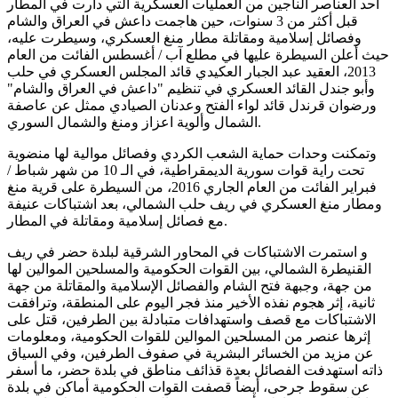
أحد العناصر الناجين من العمليات العسكرية التي دارت في المطار
قبل أكثر من 3 سنوات، حين هاجمت داعش في العراق والشام
وفصائل إسلامية ومقاتلة مطار منغ العسكري، وسيطرت عليه،
حيث أعلن السيطرة عليها في مطلع آب / أغسطس الفائت من العام
2013، العقيد عبد الجبار العكيدي قائد المجلس العسكري في حلب
وأبو جندل القائد العسكري في تنظيم "داعش في العراق والشام"
ورضوان قرندل قائد لواء الفتح وعدنان الصيادي ممثل عن عاصفة
الشمال وألوية اعزاز ومنغ والشمال السوري.
وتمكنت وحدات حماية الشعب الكردي وفصائل موالية لها منضوية
تحت راية قوات سورية الديمقراطية، في الـ 10 من شهر شباط /
فبراير الفائت من العام الجاري 2016، من السيطرة على قرية منغ
ومطار منغ العسكري في ريف حلب الشمالي، بعد اشتباكات عنيفة
مع فصائل إسلامية ومقاتلة في المطار.
و استمرت الاشتباكات في المحاور الشرقية لبلدة حضر في ريف
القنيطرة الشمالي، بين القوات الحكومية والمسلحين الموالين لها
من جهة، وجبهة فتح الشام والفصائل الإسلامية والمقاتلة من جهة
ثانية، إثر هجوم نفذه الأخير منذ فجر اليوم على المنطقة، وترافقت
الاشتباكات مع قصف واستهدافات متبادلة بين الطرفين، قتل على
إثرها عنصر من المسلحين الموالين للقوات الحكومية، ومعلومات
عن مزيد من الخسائر البشرية في صفوف الطرفين، وفي السياق
ذاته استهدفت الفصائل بعدة قذائف مناطق في بلدة حضر، ما أسفر
عن سقوط جرحى، أيضاً قصفت القوات الحكومية أماكن في بلدة