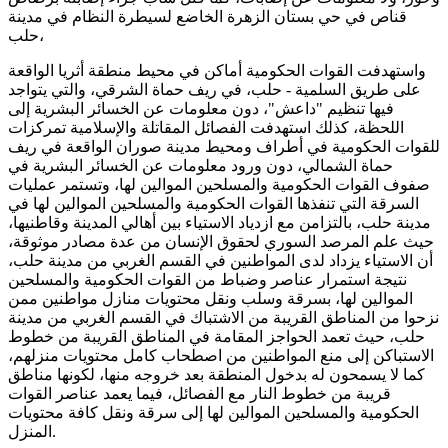
قناص في حي بستان الزهرة الخاضع لسيطرة النظام في مدينة
حلب،
واستهدفت القوات الحكومية أماكن في محيط منطقة أثريا الواقعة
على طريق السلمية - حلب، في ريف حماة الشرقي، والتي يتواجد
فيها تنظيم "داعش"، دون معلومات عن الخسائر البشرية إلى
اللحظة، كذلك استهدفت الفصائل المقاتلة والإسلامية تمركزات
للقوات الحكومية في أطراف ومحيط مدينة صوران الواقعة في ريف
حماة الشمالي، دون ورود معلومات عن الخسائر البشرية في
صفوف القوات الحكومية والمسلحين الموالين لها، وتستمر عمليات
السرقة التي تنفذها القوات الحكومية والمسلحين الموالين لها في
مدينة حلب، بالتزامن مع ازدياد الاستياء بين أهالي المدينة وقاطنيها،
حيث علم المرصد السوري لحقوق الإنسان من عدة مصادر موثوقة،
أن الاستياء يزداد لدى المواطنين في القسم الغربي من مدينة حلب،
نتيجة استمرار عناصر وضباط من القوات الحكومية والمسلحين
الموالين لها، بسرقة وسلب ونقل محتويات منازل مواطنين ممن
نزحوا من المناطق القريبة من الاشتباك في القسم الغربي من مدينة
حلب، حيث تعمد الحواجز المقامة في المناطق القريبة من خطوط
الاستباكن إلى منع المواطنين من اصطحاب كامل محتويات منزلهم،
كما لا يسمحون له بدخول المنطقة بعد خروجه منها، لكونها مناطق
قريبة من خطوط النار مع الفصائل، فيما يعمد عناصر القوات
الحكومية والمسلحين الموالين لها إلى سرقة ونقل كافة محتويات
المنزل.