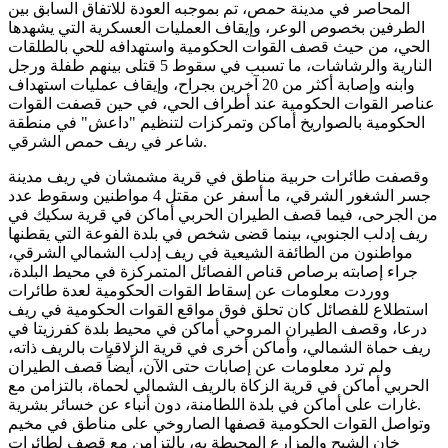
المحاصر في مدينة حمص، تم بموجبه العودة للاتفاق السابق بين
الطرفين بخصوص الوعر، وإيقاف العمليات العسكرية التي يشهدها
الحي، من حيث قصف القوات الحكومية واستهدافه للحي بالطلقات
النارية والرشاشات، ما تسبب في سقوط 5 قتلى بينهم طفلة ورجل
وابنه وإصابة أكثر من 20 آخرين بجراح، وإيقاف عمليات استهداف
عناصر القوات الحكومية عند أطراف الحي، في حين قصفت القوات
الحكومية بالصواريخ أماكن وتمركزات لتنظيم "داعش" في منطقة
شاعر في ريف حمص الشرقي.
وقصفت طائرات حربية مناطق في قرية مشمشان في ريف مدينة
جسر الشغور الشرقي، ما أسفر عن مقتل 4 مواطنين وسقوط عدد
من الجرحى، فيما قصف الطيران الحربي أماكن في قرية سكيك في
ريف إدلب الجنوبي، بينما قضى شخص في بلدة الفوعة التي يقطنها
مواطنون من الطائفة الشيعية في ريف إدلب الشمالي الشرقي،
جراء إصابته برصاص قناص الفصائل المتمركزة في محيط البلدة،
ووردت معلومات عن إسقاط القوات الحكومية لعدة طائرات
استطلاع للفصائل كان تحلق فوق مواقع القوات الحكومية في ريف
درعا، وقصف الطيران المروحي أماكن في محيط بلدة كفرزيتا في
ريف حماة الشمالي، وأماكن أخرى في قرية الزلاقيات بالريف ذاته،
ولم ترد معلومات عن إصابات حتى الآن، أيضاً قصف الطيران
الحربي أماكن في قرية الزكاة بالريف الشمالي لحماة، بالتزامن مع
غارات على أماكن في بلدة اللطامنة، دون أنباء عن خسائر بشرية.
وتواصل القوات الحكومية قصفها الصاروخي على مناطق في مخيم
خان الشيح والمزارع المحيطة به، بالتزامن مع قصف لطائرات