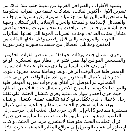
وتشهد الأطراف والضواحي الغربية من مدينة حلب منذ الـ 28 من
تشرين الأول / أكتوبر الفائت، اشتباكات عنيفة بين القوات الحكومية
والمسلحين الموالين لها من جنسيات سورية وغير سورية من جانب،
والفصائل الإسلامية والمقاتلة والحزب الإسلامي التركستاني وجبهة
فتح الشام من جانب آخر، ترافقت مع تفجير عربات مفخخة وقصف
متبادل بمئات القذائف ومئات الضربات الجوية التي نفذتها الطائرات
الحربية والمروحية والتي قتل وقضى وقتل خلالها المئات من
المدنيين ومقاتلي الفصائل من جنسيات سورية وغير سورية.
وجرى انتشال جثث ورفات نحو 100 من عناصر القوات الحكومية
والمسلحين الموالين لها، ممن قتلوا في مطار منغ العسكري الواقع
في ريف حلب الشمالي والذي تسيطر عليه قوات سورية
الديمقراطية في الوقت الراهن، وبعد وساطة محمد معروف بلوي،
أحد رجال الأعمال المنحدرين من بلدة نبل الواقعة في ريف حلب
الشمالي، تم التوصل إلى اتفاق بين قوات سورية الديمقراطية
والقوات الحكومية ، بالسماح للأخير بانتشال جثث قتلاه من المطار،
حيث جرى إحضار سيارات مدنية وفرق لانتشال الجثث على نفقة
رجل الأعمال، الذي تكفَّل بدفع كافة تكاليف عملية الانتشال والنقل،
وبعد عملية استخراج الجثث من مقابر جماعية، والتي لا تزال
مستمرة منذ نحو 5 أيام إلى الآن، جرى نقل الجثث التي أخرجت، إلى
العاصمة دمشق، عبر طريق حلب - خناصر - السلمية، في حين لا
تزال عمليات البحث متواصلة لاستخراج مزيد من الجثث، وأكدت
المصادر أن عملية الوصول إلى مواقع المقابر الجماعية، جرت بدلالة