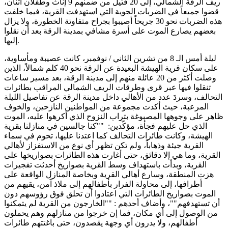
ريف الرقة الشمالي، إلى 20 قتيل من ضمنهم 9 إناث وطفلان اثنان،
قضوا جميعاً في الضربات الجوية التي استهدفت القرية، فيما خلفت
هذه الضربات نحو 30 جريحاً أصيبوا بجراح متفاوتة الخطورة، ولا يزال
بعضهم يصارع الموت على أسرة مشافي بمدينة الرقة بعد أن نقلوا
إليها.
ليلة أمس الـ 8 من تشرين الثاني / نوفمبر، كانت عصيبة ومأساوية،
على سكان قرية الهيشة البعيدة عن الرقة نحو 40 كلم شمالاً، الذين
وصلت أكثر من 20 عائلة منهم إلى مدينة الرقة، بعد مسير ساعات
تنقلوا فيها عبر قرى وطرقات الريف الشمالي المراقب بطائرات
التحالف، وسردَ عدد من الأهالي داخل مدينة الرقة عن تفاصيل الليلة
المرعبة، حيث أكدت مجموعة من المواطنين النازحين، والخوف
ظاهر على وجوهها المصبوغة بتراب النزوح الذي أكرهوا عليه، الموت
الذي حل عليهم فجأة، مؤكّدين: ""كنا جالسين في منازلنا بقرية
الهيشة، وكانت طائرات التحالف كما اعتدنا عليها، تحوم في سماء
القرية جيئة وذهاباً، ولم تكن تظهر أي نوع من الاستفزاز لأهالي
القرية، وما هي إلا دقائق، حتى أغارت هذه الطائرات بصواريخها على
القرية، وبدأت باستهداف وسط القرية بصواريخ أحدثت تفجيرات
هزت المنطقة، وسارع أهالي القرية وبخاصة المنازل الواقعة على
أطرافها، إلى محاولة الفرار بأطفالهم إلى ملاذ آمن، يقيهم من
الموت بصواريخ الطائرات التي اعتادوا أن تحلق فوق رؤوسهم دون
أن تستهدفهم""، وأضاف أحدهم : ""الخارجون من القرية لم يتمكنوا
من الوصول إلى أي مكان، فما إن خرجوا من منازلهم وهم يحملون
أطفالهم، ولا يدرون أي وجهة يقصدون، حتى باغتتهم طائرات