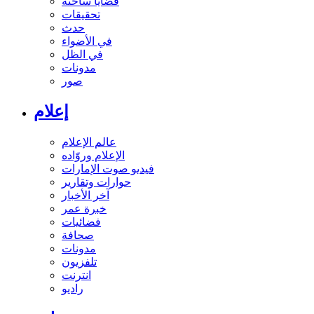
قضايا ساخنة
تحقيقات
حدث
في الأضواء
في الظل
مدونات
صور
إعلام
عالم الإعلام
الإعلام وروّاده
فيديو صوت الإمارات
حوارات وتقارير
آخر الأخبار
خبرة عمر
فضائيات
صحافة
مدونات
تلفزيون
انترنت
راديو