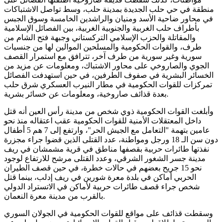
منطقة في حي حلب الجديدة بمدينة حلب، وسط تواصل الاشتباكات
في محاور ضاحية الأسد ومنيان والراشدين الخامسة وسوق الجبس
بأطراف حلب الغربية والجنوبية الغربية، بين الفصائل الإسلامية
والمقاتلة والحزب الإسلامي التركستاني وجبهة فتح الشام من
طرف، والقوات الحكومية والمسلحين الموالين لها من جنسيات
سورية وغير سورية من طرف آخر، تترافق مع استمرار القصف
الجوي والصاروخي على محاور الاشتباك، ومعلومات عن مزيد من
الخسائر البشرية في صفوف الطرفين، في حين استهدفت الفصائل
تمركزات للقوات الحكومية في مطار النيرب العسكري شرق حلب
بعدة قذائف صاروخية، ومعلومات عن خسائر بشرية.
وأبلغت القوات الحكومية ذوي شخص من مدينة رأس العين أنه قتل
داخل المعتقلات الأمنية للقوات الحكومية عقب اعتقاله منذ نحو
عامين بتهمة "التعامل مع الجيش الحر"، وارتفع إلى 7 هم 5 أطفال
دون سن الـ 18 ورجل ومواطنة، عدد القتلى الذين قضوا جراء مجزرة
نفذتها طائرات حربية بقصفها مناطق في قرية مشمشان في ريف
مدينة جسر الشغور الشرقي، وعدد القتلى مرشح للارتفاع لوجود
نحو 15 جريح بعضهم في حالات خطرة، في حين قصف الطيران
الحربي أماكن في بلدة معرة شورين في ريف إدلب، بينما قتل
شخص جراء قصف طائرات حربية لأماكن في الاتستراد الدولي
بالقرب من مدينة معرة النعمان.
وسقطت قذائف على مواقع للقوات الحكومية في الجولان السوري