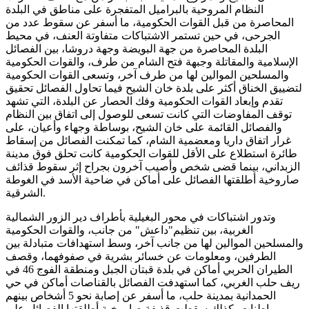
النظام المروحية بالبراميل المتفجرة على مناطق في البلدة
المحاصرة من قبل القوات الحكومية، ما أسفر عن سقوط عدد من
الجرحى، في حين تستمر الاشتباكات متفاوتة العنف، في محيط
البلدة المحاصرة من جهة البويضة وجهة دروشا، بين الفصائل
الإسلامية والمقاتلة وجبهة فتح الشام من طرف، والقوات الحكومية
والمسلحين الموالين لها من طرف آخر، وتسعى القوات الحكومية
لتضييق الخناق أكثر على بلدة خان الشيح فيما تحاول الفصائل تحقيق
تقدم وإبعاد القوات الحكومية وفك الحصار عن البلدة، التي تشهد
توقف المفاوضات التي كانت تسعى للوصول إلى اتفاق بين النظام
والفصائل القائمة على خان الشيح، بوساطة وجهاء وأعيان، على
غرار اتفاق داريا ومعضمية الشام، كما تمكنت الفصائل من إسقاط
طائرة استطلاع على الأقل للقوات الحكومية كانت تحلق فوق مدينة
الزبداني، بينما قضى شخص وأصيب آخرون بجراح إثر سقوط قذائف
صاروخية أطلقتها الفصائل على أماكن في ضاحية الأسد في الغوطة
الشرقية.
وتدور اشتباكات في محور البغيلية بأطراف دير الزور الشمالية
الغربية، بين تنظيم"داعش" من جانب، والقوات الحكومية
والمسلحين الموالين لها من جانب آخر، وسط استهدافات متبادلة بين
الطرفين، ومعلومات عن خسائر بشرية في صفوفهما، وقصف
الطيران الحربي أماكن في بلدة قبتان الجبل ومنطقة الفوج 46 في
ريف حلب الغربي، كما استهدفت الفصائل بالقناصات أماكن في حي
الحمدانية بمدينة حلب، ما أسفر عن إصابة نحو 5 أشخاص بينهم
مواطنات، كذلك سقطت قذيفة صاروخية أطلقتها الفصائل على