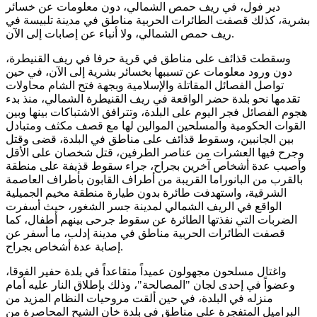
دير فول، في ريف حمص الشمالي، دون معلومات عن خسائر
بشرية، كذلك قصفت الطائرات الحربية مناطق في مدينة تلبيسة في
ريف حمص الشمالي، ولا أنباء عن إصابات إلى الآن.
وسقطت قذائف على مناطق في قرية حرفا في ريف القنيطرة،
دون ورود معلومات عن تسببها بخسائر بشرية إلى الآن، في حين
تواصل الفصائل المقاتلة والإسلامية وبجهة فتح الشام محاولات
تقدمها نحو بلدة حضر الواقعة في ريف القنيطرة الشمالي، منذ بدء
هجوم الفصائل فجر اليوم على البلدة، وتترافق الاشتباكات بينها وبين
القوات الحكومية والمسلحين الموالين لها مع قصف مكثف ومتبادل
بين الجانبين، وسقوط قذائف على مناطق في البلدة، قضى وقتل
وجرح فيها العشرات من عناصر الطرفين، قتل شخصان على الأقل
وأصيب عدة أشخاص آخرين بجراح، جراء سقوط قذيفة على منطقة
بالقرب من البانوراما القريبة من أطراف القابون بأطراف العاصمة
الشرقية، واستهدفت طائرة بدون طيارة منطقة مخيم الجميلية
الواقع في الريف الشمالي لمدينة جسر الشغور، حيث أسفرت
الضربات التي نفذتها الطائرة عن سقوط جرحى بينهم أطفال، كما
قصفت الطائرات الحربية مناطق في مدينة إدلب، ما أسفر عن
إصابة عدة أشخاص بجراح.
واغتال مسلحون مجهولون عميداً متقاعداً في بلدة حفير الفوقا،
وعضواً في إحدى لجان "المصالحة"، وذلك بإطلاق النار عليه أمام
منزله في البلدة، في حين ألقت مروحيات النظام المزيد من
البراميل المتفجرة على مناطق في بلدة خان الشيح المحاصرة من