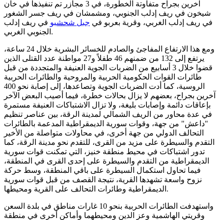
آخرين بجراح متفاوتة الخطورة، في 3 مجازر تم تنفيذها في خان
شيخون في ريف إدلب الجنوبي، ومشمشان في ريف جسر الشغور
في ريف إدلب الغربي، وقرية بعربو في
جبل شحشبو
في ريف إدلب
الجنوبي الغربي.
ومع هذا الارتفاع المفاجئ والصادم للخسائر البشرية خلال 24 ساعة،
يرتفع إلى 132 من ضمنهم 46 طفلاً و27 مواطنة عدد القتلى الذين
قضوا خلال 3 أسابيع من الضربات الجوية العنيفة والمتجددة من قبل
طائرات القوات الحكومية الحربية والمروحية والطائرات الحربية
الروسية، كما أدت الضربات الجوية وتصاعدها، إلى إصابة نحو 400
آخرين بجراح، بعضهم لا يزال بحالات خطرة، فيما أصيب البعض الآخر
بإعاقات دائمة وإصابات بليغة، ولا تزال الاشتباكات العنيفة مستمرة
في عدة محاور من الريف الشمالي لمدينة الرقة، بين عناصر تنظيم
"داعش" من جهة، وقوات سورية الديمقراطية المدعمة بالطائرات
التحالف الدولي من جهة أخرى، في محاولات متواصلة من الأخير
التقدم والسيطرة على مزيد من القرى، للتقدم نحو مدينة الرقة، كما
تدور اشتباكات في محيط منطقة خنيز، التي تمكنت قوات سورية
الديمقراطية من التقدم والسيطرة على إحدى القرى في المنطقة،
فيما تحاول استكمال السيطرة على باقي المنطقة، وسط حركة
نزوح واسعة تشهدها القرية، نتيجة القصف من قبل قوات سورية
الديمقراطية وطائرات التحالف على القرية ومحيطها.
واستهدفت الطائرات الحربية بنحو 10 غارات مناطق في بلدة السعن
وقريتي الهاشمية وعز الدين ومحيطهما وأماكن أخرى في منطقة