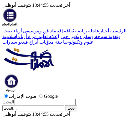
آخر تحديث 18:44:55 بتوقيت أبوظبي
الرئيسية
أخبارعاجلة
رياضة
ثقافة
إقتصاد
فن وموسيقى
أزياء
صحة
وتغذية
سياحة وسفر
ديكور
أخبار
إعلام
تعليم
مرأة
أزياء إسلامية
علوم وتكنولوجيا
بيئة
مدوَّنات
أبراج
فيديو
سيارات
Google
صوت الإمارات
البحث
آخر تحديث 18:44:55 بتوقيت أبوظبي