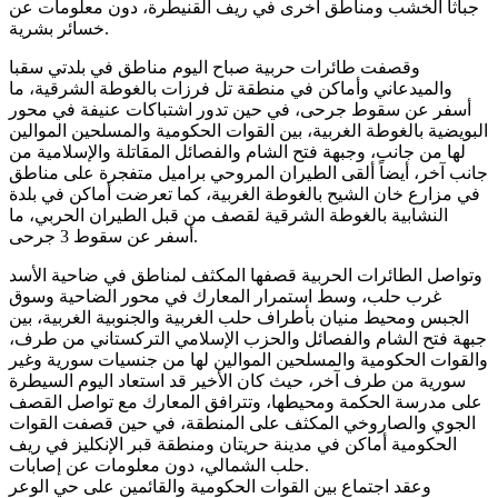
جباثا الخشب ومناطق أخرى في ريف القنيطرة، دون معلومات عن
خسائر بشرية.
وقصفت طائرات حربية صباح اليوم مناطق في بلدتي سقبا
والميدعاني وأماكن في منطقة تل فرزات بالغوطة الشرقية، ما
أسفر عن سقوط جرحى، في حين تدور اشتباكات عنيفة في محور
البويضية بالغوطة الغربية، بين القوات الحكومية والمسلحين الموالين
لها من جانب، وجبهة فتح الشام والفصائل المقاتلة والإسلامية من
جانب آخر، أيضاً ألقى الطيران المروحي براميل متفجرة على مناطق
في مزارع خان الشيح بالغوطة الغربية، كما تعرضت أماكن في بلدة
النشابية بالغوطة الشرقية لقصف من قبل الطيران الحربي، ما
أسفر عن سقوط 3 جرحى.
وتواصل الطائرات الحربية قصفها المكثف لمناطق في ضاحية الأسد
غرب حلب، وسط استمرار المعارك في محور الضاحية وسوق
الجبس ومحيط منيان بأطراف حلب الغربية والجنوبية الغربية، بين
جبهة فتح الشام والفصائل والحزب الإسلامي التركستاني من طرف،
والقوات الحكومية والمسلحين الموالين لها من جنسيات سورية وغير
سورية من طرف آخر، حيث كان الأخير قد استعاد اليوم السيطرة
على مدرسة الحكمة ومحيطها، وتترافق المعارك مع تواصل القصف
الجوي والصاروخي المكثف على المنطقة، في حين قصفت القوات
الحكومية أماكن في مدينة حريتان ومنطقة قبر الإنكليز في ريف
حلب الشمالي، دون معلومات عن إصابات.
وعقد اجتماع بين القوات الحكومية والقائمين على حي الوعر