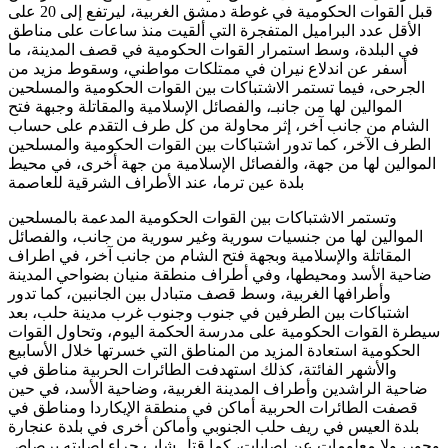
قبل القوات الحكومية في غوطة دمشق الغربية، ليرتفع إلى 20 على
الأقل عدد البراميل المتفجرة التي ألقيت منذ ساعات على مناطق
في البلدة، وسط استمرار القوات الحكومية في قصف المدينة، ما
أسفر عن اندلاع نيران في ممتلكات مواطني، وسقوط مزيد من
الجرحى، فيما تستمر الاشتباكات بين القوات الحكومية والمسلحين
الموالين لها من جانبـ، والفصائل الإسلامية والمقاتلة وجبهة فتح
الشام من جانب آخر، إثر محاولة من كل طرف التقدم على حساب
الطرف الآخر، كما تدور اشتباكات بين القوات الحكومية والمسلحين
الموالين لها من جهة، والفصائل الإسلامية من جهة أخرى، في محيط
بلدة عين ترما، عند الأطراف الشرقية للعاصمة
وتستمر الاشتباكات بين القوات الحكومية المدعمة بالمسلحين
الموالين لها من جنسيات سورية وغير سورية من جانب، والفصائل
المقاتلة والإسلامية وبجهة فتح الشام من جانب آخر، في اطراف
ضاحية الأسد ومحيطها، وفي أطراف منطقة منيان بضواحي المدينة
وأطرافها الغربية، وسط قصف متبادل بين الجانبين، كما تدور
اشتباكات بين الطرفين في جنوب وجنوب غرب مدينة حلب، بعد
سيطرة القوات الحكومية على مدرسة الحكمة اليوم، وتحاول القوات
الحكومية استعادة المزيد من المناطق التي خسرتها خلال الأسابيع
والأشهر الفائتة، كذلك استهدفت الطائرات الحربية مناطق في
ضاحية الراشدين وأطراف المدينة الغربية، وضاحية الأسد، في حين
قصفت الطائرات الحربية أماكن في منطقة الإيكاردا ومناطق في
بلدة العيس في ريف حلب الجنوبي وأماكن أخرى في بلدة عنجارة
وحور، ولا معلومات عن إصابات، كما قتل شاب جراء إصابته برصاص