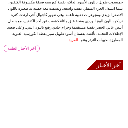
جمبسوت طويل باللون الأسود الداكن بقصة كورسيه ضيقة مكشوفة الكتفين،
بينما انسدل الجزء السفلي بقصة واسعة، ونسقت معه حقيبة يد صغيرة باللون
الأصفر الزبدي ومجوهرات ذهبية ناعمة. وفي ظهور كاجوال آخر، ارتدت كنزة
تريكو باللون البيج الوردي بفتحة عنق مائلة كشفت عن أحد الكتفين، مع بنطال
أبيض عالي الخصر بقصة مستقيمة وحزام جلدي رفيع باللون البني. وعلى صعيد
الإطلالات الفخمة، تألقت بفستان أسود طويل تميز بقصّة الكورسيه العلوية
المطرزة بحبيبات الترتر وتنو...
المزيد
آخر الأخبار الطبية
آخر الأخبار