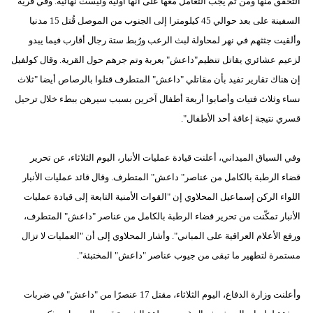
التحقق منها ومن ثم يجب التعامل معها على أنها أولية وليست نهائية. وفي قرية
السفينة على بعد حوالي 45 كيلومترا إلى الجنوب من الموصل قُتل 15 مدنيا
وألقيت جثثهم في نهر لمحاولة لبث الرعب ورُبط ستة رجال أقارب فيما يبدو
لزعيم عشائري يقاتل تنظيم"داعش" بعربة وتم جرهم حول القرية. وقال كولفيل
إن هناك تقارير تفيد بأن مقاتلي "داعش" المتطرف قتلوا بالرصاص أيضا "ثلاث
نساء وثلاث فتيات وأصابوا أربعة أطفال آخرين بسبب سيرهن ببطء خلال ترحيل
قسري نتيجة إعاقة أحد الأطفال".
وفي السياق الميداني، أعلنت قيادة عمليات الأنبار، اليوم الثلاثاء، عن تحرير
قضاء الرطبة بالكامل من عناصر" داعش" المتطرف. وقال قائد عمليات الأنبار
اللواء الركن إسماعيل المحلاوي إن "القوات الأمنية التابعة إلى قيادة عمليات
الأنبار تمكّنت من تحرير قضاء الرطبة بالكامل من عناصر "داعش" المتطرف،
ورفع الأعلام العراقية على المباني". وأشار المحلاوي إلى أن "العمليات لا تزال
مستمرة لتطهير ما تبقى من جيوب عناصر "داعش" المختبئة".
وأعلنت وزارة الدفاع، اليوم الثلاثاء، مقتل 17 عنصرًا من "داعش" في ضربات