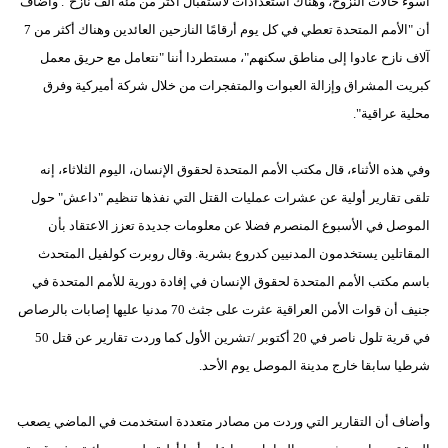
أسوء حالات النزوح، وهناك استعدادات لاستقبال أكثر من مئة ألف نازح". وأضاف
أن "الأمم المتحدة تعطي في كل يوم أرقامًا النازحين العائدين وهناك أكثر من 7
آلاف نازح عادوا إلى مناطق سكنهم"، مستطردا أننا "نتعامل مع حريق معمل
كبريت المشراق وإزالة العبوات والمتفجرات من خلال شركة أميركية وفرق
محلية عراقية".
وفي هذه الأثناء، قال مكتب الأمم المتحدة لحقوق الإنسان، اليوم الثلاثاء، إنه
تلقى تقارير أولية عن عشرات عمليات القتل التي نفذها تنظيم "داعش" حول
الموصل في الأسبوع المنصرم فضلا عن معلومات جديدة تعزز الاعتقاد بأن
المقاتلين يستخدمون المدنيين كدروع بشرية. وقال روبرت كولفيل المتحدث
باسم مكتب الأمم المتحدة لحقوق الإنسان في إفادة دورية للأمم المتحدة في
جنيف أن قوات الأمن العراقية عثرت على جثث 70 مدنيا عليها إصابات بالرصاص
في قرية تلول ناصر في 20 أكتوبر /تشرين الأول كما وردت تقارير عن قتل 50
شرطيا سابقا خارج مدينة الموصل يوم الأحد.
وأضاف أن التقارير التي وردت من مصادر متعددة استخدمت في الماضي يصعب