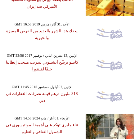
الأميركي ضد إيران
GMT 16:58 2019 الأحد ,31 آذار/ مارس
يعدك هذا الشهر بالعديد من الفرص المميزة
والحيوية
GMT 22:56 2017 الإثنين ,13 تشرين الثاني / نوفمبر
كابيلو يرشّح أنشيلوتي لتدريب منتخب إيطاليا
خلفًا لفينتورا
GMT 11:45 2015 الإثنين ,07 أيلول / سبتمبر
818 مليون درهم قيمة تصرفات العقارات في
دبي
GMT 14:58 2024 الأربعاء ,01 أيار / مايو
ثناء جابري تؤكد على أهمية المونتيسوري في
الشمول الثقافي والتعليم