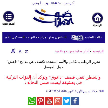
آخر تحديث 18:44:55 بتوقيت أبوظبي
الرئيسية
أخبارعاجلة
رياضة
ثقافة
البنتاغون يعلن مراجعة التواجد العسكري الأميركي في
إقتصاد
الرئيسية
»
أخبار محلية وعربية وعالمية
فن
تحرير الرطبة بالكامل والأمم المتحدة تكشف عن مذابح "داعش"
وموسيقى
حول الموصل
أزياء
واشنطن تنفي قصف "داقوق" وتؤكد أن القوّات التركية
في بعشيقة ليست ضمن التحالُف
صحة
21:51 2016 الثلاثاء ,25 تشرين الأول / أكتوبر
GMT
وتغذية
سياحة