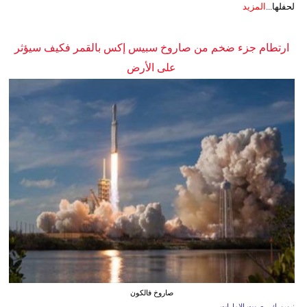
لحفلها...
المزيد
ارتطام جزء ضخم من صاروخ سبيس إكس بالقمر فكيف سيؤثر
على الأرض
صاروخ فالكون
نيويورك - صوت الإمارات