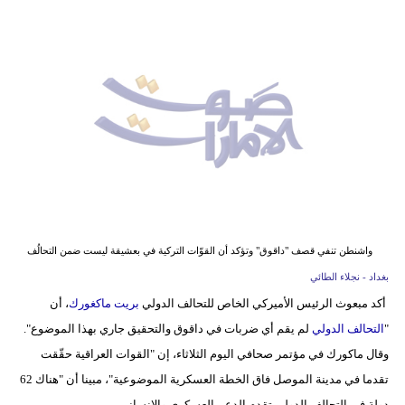
وسفر
ديكور
أخبار
إعلام
تعليم
مرأة
أزياء
واشنطن تنفي قصف "داقوق" وتؤكد أن القوّات التركية في بعشيقة ليست ضمن التحالُف
إسلامية
بغداد - نجلاء الطائي
أكد مبعوث الرئيس الأميركي الخاص للتحالف الدولي
بريت ماكغورك
، أن
علوم
"
التحالف الدولي
لم يقم أي ضربات في داقوق والتحقيق جاري بهذا الموضوع".
وتكنولوجيا
وقال ماكورك في مؤتمر صحافي اليوم الثلاثاء، إن "القوات العراقية حقّقت
بيئة
تقدما في مدينة الموصل فاق الخطة العسكرية الموضوعية"، مبينا أن "هناك 62
دولة في التحالف الدولي تقدم الدعم العسكري والإنساني