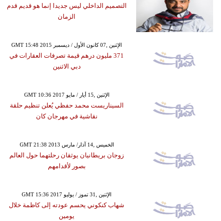
التصميم الداخلي ليس جديدا إنما هو قديم قدم
الزمان
GMT 15:48 2015 الإثنين ,07 كانون الأول / ديسمبر
371 مليون درهم قيمة تصرفات العقارات في
دبي الاثنين
GMT 10:36 2017 الإثنين ,15 أيار / مايو
السيناريست محمد حفظي يُعلن تنظيم حلقة
نقاشية في مهرجان كان
GMT 21:38 2013 الخميس ,14 آذار/ مارس
زوجان بريطانيان يوثقان رحلتهما حول العالم
بصور لأقدامهم
GMT 15:36 2017 الإثنين ,31 تموز / يوليو
شهاب كنكوني يحسم عودته إلى كاظمة خلال
يومين