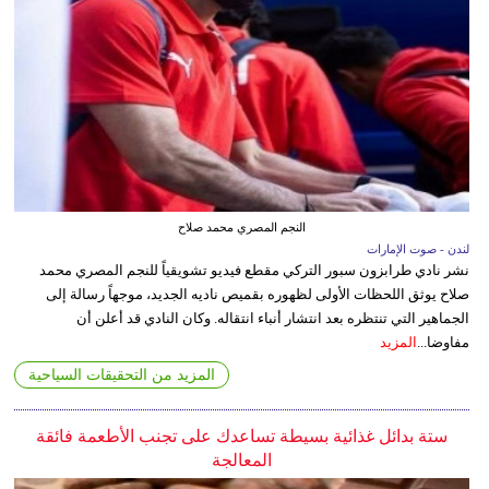
النجم المصري محمد صلاح
لندن - صوت الإمارات
نشر نادي طرابزون سبور التركي مقطع فيديو تشويقياً للنجم المصري محمد
صلاح يوثق اللحظات الأولى لظهوره بقميص ناديه الجديد، موجهاً رسالة إلى
الجماهير التي تنتظره بعد انتشار أنباء انتقاله. وكان النادي قد أعلن أن
مفاوضا...
المزيد
المزيد من التحقيقات السياحية
ستة بدائل غذائية بسيطة تساعدك على تجنب الأطعمة فائقة
المعالجة