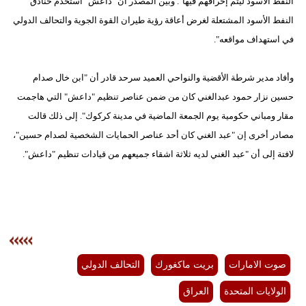
النفط الأسود ليتم إحراقهم فيها". وبيّن المصدر أن "داعش" استخدم خنادق
النفط الأسود المشتعلة لغرض أعاقة رؤية طيران القوة الجوية والتحالف الدولي
في استهداف مواقعه".
وأفاد مدير شرطة الأقضية والنواحي العميد سرحد قادر أن "ابن خال صدام
حسين نزار حمود عبدالغني كان من ضمن عناصر تنظيم "داعش" التي هاجمت
مقار ومباني حكومية يوم الجمعة الماضية في مدينة كركوك". إلى ذلك قالت
مصادر أخرى إن "عبد الغني كان أحد عناصر الحمايات الشخصية لصدام حسين"،
لافتة إلى أن "عبد الغني لديه ثلاثة اشقاء جميعهم من قيادات تنظيم "داعش".
صوت الامارات
بريت ماكغورك
التحالف الدولي
الولايات المتحدة
العراق