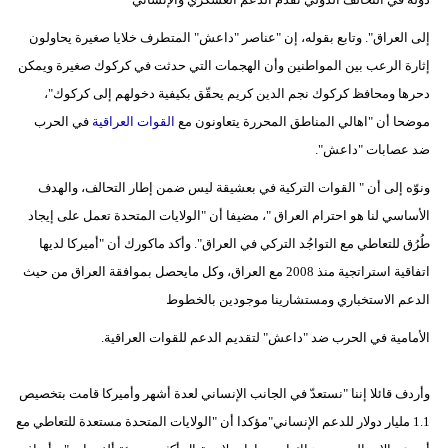
مدوَّنات
إلى العراق". وتابع بقوله، إن "عناصر "داعش" المتطرف خلايا صغيرة يحاولون
أبراج
إثارة الرعب بين المواطنين وأن الهجمات التي حدثت في كركوك صغيرة ويمكن
دحرها ومحافظ كركوك نجم الدين كريم يحقّق بكيفية دخولهم إلى كركوك"،
فيديو
موضحا أن "اهالي المناطق المحررة يتعاونون مع
القوات العراقية
في الحرب
سيارات
ضد عصابات "داعش".
ونوّه إلى أن " القوات التركية في بعشيقة ليس ضمن إطار التحالف، والهدف
الأساسي لنا هو احترام العراق "، مضيفا أن "الولايات المتحدة تعمل على إيجاد
طُرُق للتعاطي مع التواجُد التركي في العراق". وأكد ماكورك أن "أميركا لديها
اتفاقية استراتجية منذ 2008 مع العراق، وكل مايحصل بموافقة العراق من حيث
الدعم الاستخباري ومستشارينا موجودين بالخطوط
الأمامية في الحرب ضد "داعش" لتقديم الدعم للقوات العراقية.
وأردف قائلا إننا "نستعدّ في الجانب الإنساني لعدة أشهر وأميركا قامت بتخصيص
1.1 مليار دولار للدعم الإنساني"مؤكدا أن "الولايات المتحدة مستعدة للتعاطي مع