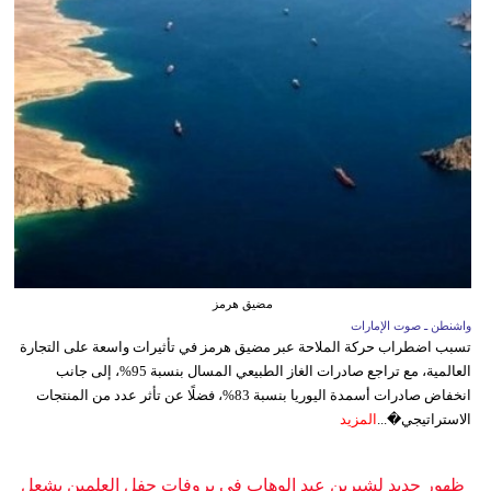
مضيق هرمز
واشنطن ـ صوت الإمارات
تسبب اضطراب حركة الملاحة عبر مضيق هرمز في تأثيرات واسعة على التجارة
العالمية، مع تراجع صادرات الغاز الطبيعي المسال بنسبة 95%، إلى جانب
انخفاض صادرات أسمدة اليوريا بنسبة 83%، فضلًا عن تأثر عدد من المنتجات
الاستراتيجي�...
المزيد
ظهور جديد لشيرين عبد الوهاب في بروفات حفل العلمين يشعل