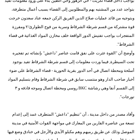
بواجب داخل قضاء تكريت - حي الزهور وحي الطين بناء على ورود معلومات تفيد
بتواجد عدد من المشتبه بهم والمطلوبين إلى القضاء بسبب أعمال متطرفة،
وبتوجيه من قائد عمليات صلاح الدين الفريق الركن جمعه عناد سعدون خرجت
قوة مشتركة من قسم شرطة الشرقاط وسرية من فوج الطوارئ/٢ ومفرزة
المتفجرات بواجب تفتيش الدور الواقعة خلف مخازن المواد الغذائية في قضاء
الشرقاط".
وأوضح أن "القوة عثرت على نفق قامت عناصر "داعش" بإنشائه تم تفجيره
تحت السيطرة, فيما وردت معلومات إلى قسم شرطة الشرقاط تفيد بوجود
أسلحة ومحطة اتصال في أحد الدور بقرية الحورية - قضاء الشرقاط على ضوء
أخبار صاحب الدار وهو منتسب سابق في شرطة الشرقاط وقام بتسليم المواد
إلى القسم آنفا وهي رشاشة BKC روسي ومحطة اتصال وموجه قاذفه و ٣
تورجات".
وأفاد مصدر من داخل مدينة ، أن "تنظيم "داعش" المتطرف عمد إلى إعدام
تسعة من عناصره الفارين من المعارك في مواجهة القوات الأمنية في مدينة
الموصل وذلك عن طريق رميهم وهم مكبلو الأيدي والأرجل في خنادق وضع فيها