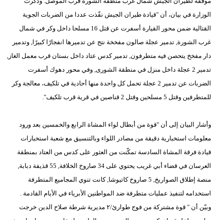
موفقة لطيران الجيش شمال غرب منطقة الشورة قرب الموصل. وذكرت
الوزارة في بيان، أن "قيادة طيران الجيش نفّذت عددا من الضربات الجوية
القتالية ضمن محور القيارة أسفرت عن قتل 16 مسلحا داخل وكر في شمال
غرب الشورة, تدمير عجلة صالون مفخخة نتج عن تدميرها انفجارًا كبيرًا, وتدمير
دار مفخخ يتحصن فيه متطرفون, تدمير كدس عتاد داخل بستان قرب معمل الغاز,
تدمير 2 عجلة داخل منزل في منطقة الشورى, وفي محور دهوك أسفرت
الضربات عن تدمير 2 عجلة تحمل كل واحدة منها أحادية في تلكيف، معالجة وكر
للمتطرفين وقتل 5 مسلحين وقتل 2 قناصين في قرية قرب تلكيف".
وأشار البيان إلى أن "قوة من أبطال لواء المشاة الرابع والخمسين بعد ورود
معلومات استخبارية دقيقة من مصادر اللواء وبالتنسيق مع شعبة استخبارات
قيادة فرقة المشاة السادسة تمكّنت من العثور على كدس من العتاد بمنطقة
العرسان في قضاء أبي غريب يحتوي على 34 صاروخ الخلافة, 55 قذيفة دبابة,
منصة إطلاق الصواريخ, 5 صاروخ كاتيوشا, كانت تنوي المجاميع المتطرفة
استخدامه لتنفيذ عمليات متطرفة ضد المواطنين الأبرياء في الأيام القادمة .
وبيّن أن " قوة مشتركة من فوج طوارئ/٢ مديرية شرطة صلاح الدين خرجت