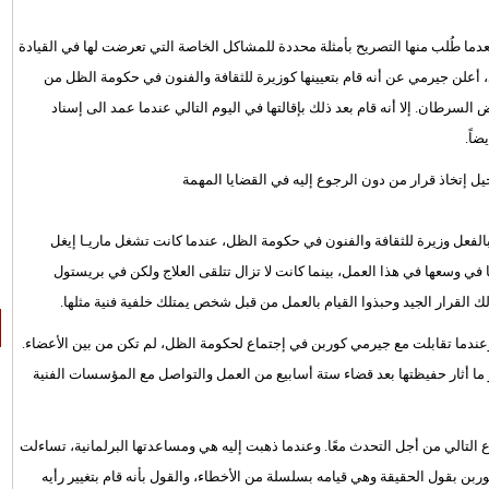
عدما طُلب منها التصريح بأمثلة محددة للمشاكل الخاصة التي تعرضت لها في القيادة
ون الثاني / يناير الماضي، أعلن جيرمي عن أنه قام بتعيينها كوزيرة للثقافة والفنون في حكومة الظل من
لسرطان. إلا أنه قام بعد ذلك بإقالتها في اليوم التالي عندما عمد الى إسناد
اً.
إتخاذ قرار من دون الرجوع إليه في القضايا المهمة
بالفعل وزيرة للثقافة والفنون في حكومة الظل، عندما كانت تشغل ماريـا إيغل
ي وسعها في هذا العمل، بينما كانت لا تزال تتلقى العلاج ولكن في بريستول
عندما تقابلت مع جيرمي كوربن في إجتماع لحكومة الظل، لم تكن من بين الأعضاء.
ا أثار حفيظتها بعد قضاء ستة أسابيع من العمل والتواصل مع المؤسسات الفنية
 التالي من أجل التحدث معًا. وعندما ذهبت إليه هي ومساعدتها البرلمانية، تساءلت
وربن بقول الحقيقة وهي قيامه بسلسلة من الأخطاء، والقول بأنه قام بتغيير رأيه