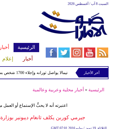
السبت 8 آب / أغسطس 2026
الرئيسية
أخبار
أخبار
إعلام
أخر الأخبار
بركان فويجو في جواتيمالا يواصل ثورانه وإجلاء 1700 شخص بسبب الرماد والتدفقات الطينية
الرئيسية
»
أخبار محلية وعربية وعالمية
اعتبرته أنه لا يحبُّ الإستماع أو العم
جيرمي كوربن يكلف ثانغام ديبونير بوزارة 
07:01 2016 الثلاثاء ,19 تموز / يوليو
GMT