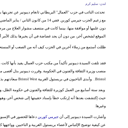
لندن- سليم كرم
تحدثت النائب في حزب "العمال" البريطاني ثانغام ديبونير عن تجربتها ب
مع زعيم الحزب جيرمي كوربن. ففي 14 من كان
دون علمها أو موافقة منها، بينما كانت في منتصف مشوار العلاج من مرض ا
الموقع لشخص آخر، من دون أن يجد غضاضة في أن يخبرها بذلك الأمر أيض
ظللت أستمع من زملاء آخرين في الحزب كيف أنه من الصعب أو المستحيل 
فقد تلقت السيدة ديبونير تأكيداً من مكتب حزب العمال يفيد بأنها كانت 
منصب وزيرة الثقافة والفنون في الحكومة. وقررت ديبونير بذل أقصى ما ف
Bristol. . وأبدى الناخبون في بريستول الغربية Bristol West سعادتهم بذلك القرار الجيد وحبذوا القيام بالعمل من قبل شخص يمتلك خلفية فنية مثلها.
وبعد ستة أسابيع من العمل كوزيرة للثقافة والفنون في حكومة الظل، و
حيث إكتشفت بعدها أنه إرتكب خطأ بإسناد حقيبتها إلى شخص آخر، وهو م
وغيرها.
وأشارت السيدة ديبونير إلى أن
جيرمي كوربن
دعاها للحضور في الإسبوع
عن كيفية توضيح الإلتباس لأعضاء بريستول الغربية و الناخبين. وواجهها ك