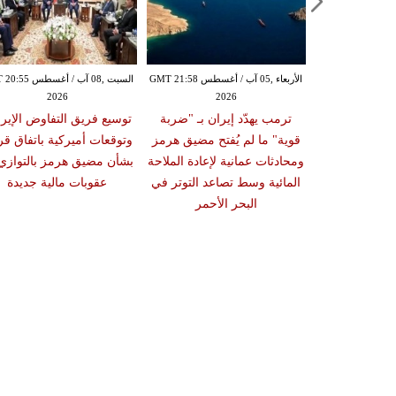
الأربعاء ,05 آب / أغسطس GMT 20:02
الأربعاء ,05 آب / أغسطس GMT 21:58
السبت ,08 آب / أغسط
2026
2026
20
ستهدف ناقلة
ترمب يهدّد إيران بـ "ضربة
توسيع فريق التفاوض الإير
الة ينبع غداة
قوية" ما لم يُفتح مضيق هرمز
وتوقعات أميركية باتفاق ق
 نجران وسط
ومحادثات عمانية لإعادة الملاحة
بشأن مضيق هرمز بالتوازي
احة في البحر
المائية وسط تصاعد التوتر في
عقوبات مالية جديدة
حمر
البحر الأحمر