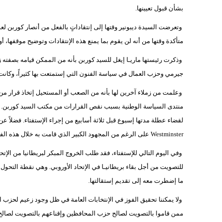
بشأن قبول تعيينها.
وتعرضت السيدة ديبونير وقتها إلى إنتقاداتٍ بالفعل من أنصار كوربن لع
متأكدة وقتها من أنه لن يقوم بما يمنع هذه الإنتقادات وتوضيح موقفها، أو
وذكرت رئيستها ماريـا إيغل للسيد كوربن بأنه من الممكن قيامه بصفته ز
جيرمي وحزب العمال في سياسة الفنون التي إستمتعت بها كثيراً، وكانت تر
وعلمت من زملاء آخرين لها بأنه من الصعب أو المستحيل إتخاذ قرار من 
منتدى السياسة الوطنية بسبب نقص القرارات من مكتب السيد كوربن. وإ
لقضاء عطلة مدتها إسبوع قبل ثلاثة أسابيع من إجراء الإستفتاء. فضل
Westminster على الرغم من المجهود الكبير الذي قامت به خلال هذه الفترة.
وفي اليوم التالي للإستفتاء، فقد طلب الخروج المبكر لبريطانيا من الإتحاد 
للتصويت من أجل بقاء بريطانيـا في الإتحاد الأوروبي. وهي نقطة التحول ب
ما إضطرت معه إلى تقديم إستقالتها.
ولا يمكننا تحقيق الفوز في الإنتخابات العامة في ظل وجود زعيم لحزب ا
ممن قاموا بالتصويت لصالح حزب المحافظين وإقناعهم بالتصويت لصالح