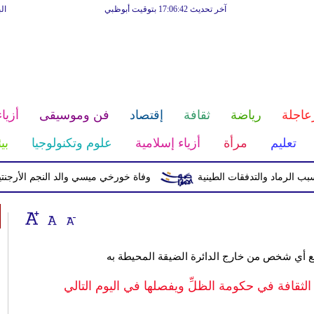
آخر تحديث 17:06:42 بتوقيت أبوظبي
ال
عاجلة
رياضة
ثقافة
إقتصاد
فن وموسيقى
أزياء
تعليم
مرأة
أزياء إسلامية
علوم وتكنولوجيا
بي
وفاة خورخي ميسي والد النجم الأرجنتيني ب
ل مع أي شخص من خارج الدائرة الضيقة المحيطة به
الثقافة في حكومة الظلِّ ويفصلها في اليوم التالي