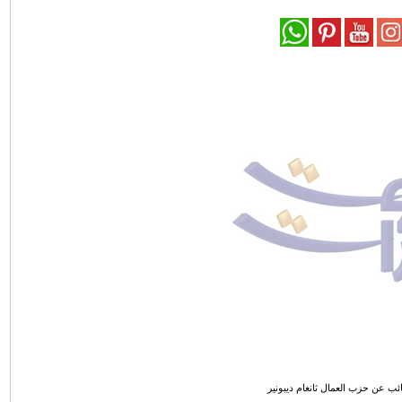
ئب عن حزب العمال ثانغام ديبونير