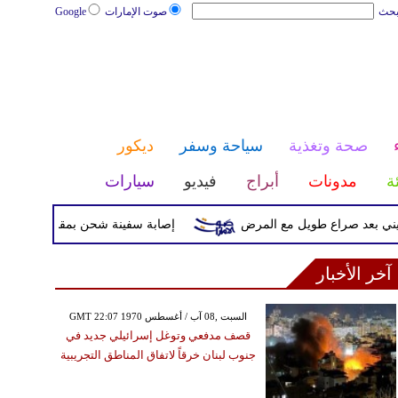
بحث
صوت الإمارات
Google
صحة وتغذية
سياحة وسفر
ديكور
ئة
مدونات
أبراج
فيديو
سيارات
عد صراع طويل مع المرض
إصابة سفينة شحن بمقذوف مجهول قرب س
آخر الأخبار
GMT 22:07 1970 السبت ,08 آب / أغسطس
قصف مدفعي وتوغل إسرائيلي جديد في
جنوب لبنان خرقاً لاتفاق المناطق التجريبية