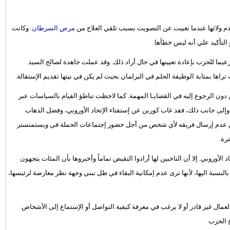
دم ولائها عندما تغيبت عن التصويت بسبب تلقي العلاج من
مرض السرطان
. وكانت
 التأكيد علي أنه ليس خطأها.
عيما للحزب بإعادة تعيينها في حال أراد ذلك. وقد عملت جاهدة لصالح السيد
اها بمثابة الوظيفة الحلم في البرلمان بحيث لم يكن في نيتها تقديم الإستقالة.
دون الرجوع إليه في القضايـا المهمة. كما لاحظت تباطؤ القيام بالسياسات عبر
لى جانب ذلك، فقد غاب كوربن عن إستفتاء الإتحاد الأوروبي، وفضل الذهاب
اً عن عدم إرسال فريقه لأي شخص من أجل حضور إجتماعات الحملة في ويستمنستر
الأوروبي. إلا أن الناخبين لها أرادوا النقيض تماماً وأخبروها بأن المئات يتجهون
النسبة اليها، لأنها ترى عدم إمكانية البقاء في ظل تبني وجهة نظر معارضة لرئيسها،
لعمال غير قادر أو لا يرغب في معرفة كيفية التواصل أو الإستماع إلى الأشخاص
 الحزب