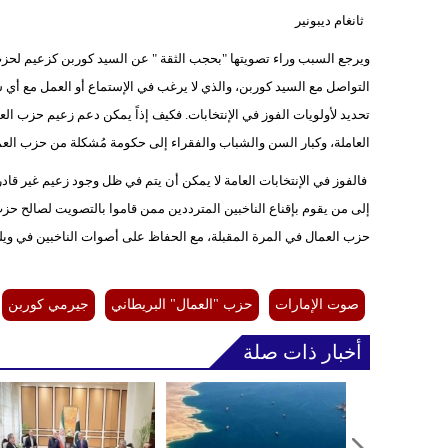
ثانغام ديبونير
ويرجع السبب وراء تصويتها "بحجب الثقة " عن السيد كوربن كزعيم لح
التواصل مع السيد كوربن، والذي لا يرغب في الإستماع أو العمل مع أي ش
تحديد لأولويات الفوز في الإنتخابات. فكيف إذاً يمكن دعم زعيم حزب ال
العاملة، وكبار السن والشباب والفقراء إلى حكومة مُشكلة من حزب ال
فالفوز في الإنتخابات العامة لا يمكن أن يتم في ظل وجود زعيم غير قادر
إلى من يقوم بإقناع الناخبين المترددين ممن قاموا بالتصويت لصالح حز
حزب العمال في المرة المقبلة، مع الحفاظ على أصوات الناخبين في ويلز
صوت الإمارات
حزب "العمال" البريطاني
جيرمي كوربن
أخبار ذات صلة