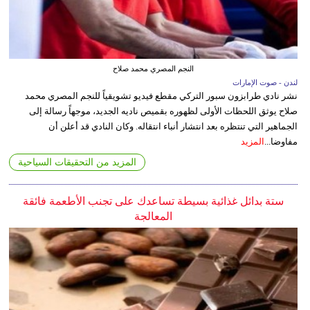
النجم المصري محمد صلاح
لندن - صوت الإمارات
نشر نادي طرابزون سبور التركي مقطع فيديو تشويقياً للنجم المصري محمد
صلاح يوثق اللحظات الأولى لظهوره بقميص ناديه الجديد، موجهاً رسالة إلى
الجماهير التي تنتظره بعد انتشار أنباء انتقاله. وكان النادي قد أعلن أن
مفاوضا...
المزيد
المزيد من التحقيقات السياحية
ستة بدائل غذائية بسيطة تساعدك على تجنب الأطعمة فائقة
المعالجة