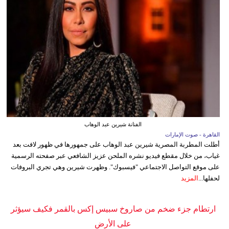
الفنانة شيرين عبد الوهاب
القاهرة - صوت الإمارات
أطلت المطربة المصرية شيرين عبد الوهاب على جمهورها في ظهور لافت بعد
غياب، من خلال مقطع فيديو نشره الملحن عزيز الشافعي عبر صفحته الرسمية
على موقع التواصل الاجتماعي "فيسبوك". وظهرت شيرين وهي تجري البروفات
لحفلها...
المزيد
ارتطام جزء ضخم من صاروخ سبيس إكس بالقمر فكيف سيؤثر
على الأرض