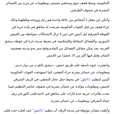
الحكومية، وسط قصف جوي ومدفعي مستمر، ومعلومات عن مزيد من الخسائر
البشرية في صفوف الطرفين.
وأعلن عن مقتل 3 أشخاص من عائلة واحدة هم رجل وزوجته وطفلهما وذلك
جراء قصف من قبل القوات الحكومية تعرضت له مناطق في بلدة حزما في
الغوطة الشرقية ليل أمس، في حين لا تزال الاشتباكات متواصلة بين الجيش
السوري، والفصائل المقاتلة والإسلامية، في محيط مدينة داريا في غوطة دمشق
الغربية، بعد تمكن مقاتلي الفصائل من التقدم وفتح ممر نحو مدينة معضمية
الشام، وقتل فيها أكثر من 20 عنصرًا من الجيش.
وانفجرت عبوة ناسفة على طريق حمص - دمشق بالقرب من دوار تدمر،
ومعلومات عن خسائر بشرية جراء التفجير، كما استهدفت القوات الحكومية
آليتين لتنظيم "
داعش
" في محيط حقل جحار النفطي، في الريف الشرقي
لحمص، ومعلومات مؤكدة عن خسائر بشرية في صفوف عناصر التنظيم, فيما
نفذت طائرات حربية عدة غارات على مناطق في ناحية قليب الثور في ريف
حماة الشرقي، ومعلومات عن خسائر بشرية.
وأبلغت مصادر موثوقة في مدينة الرقة، أن تنظيم "
داعش
" عمد لجلب جثث قتلى