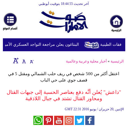
آخر تحديث 18:44:55 بتوقيت أبوظبي
الرئيسية
أخبارعاجلة
رياضة
ثقافة
البنتاغون يعلن مراجعة التواجد العسكري الأميركي في
إقتصاد
الرئيسية
»
أخبار محلية وعربية وعالمية
فن
اعتقل أكثر من 500 شخص في ريف حلب الشمالي ومقتل 5 في
وموسيقى
قصف جوي على حي الباب
أزياء
"داعش" يُعلن أنَّه دفع بعناصر الحسبة إلى جبهات القتال
ومحاور القتال تشتد في جبال اللاذقية
صحة
22:31 2016 الإثنين ,20 حزيران / يونيو
GMT
وتغذية
سياحة