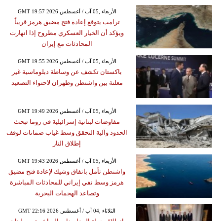
GMT 19:57 2026 الأربعاء ,05 آب / أغسطس
ترامب يتوقع إعادة فتح مضيق هرمز قريباً
ويؤكد أن الخيار العسكري مطروح إذا انهارت
المحادثات مع إيران
GMT 19:55 2026 الأربعاء ,05 آب / أغسطس
باكستان تكشف عن وساطة دبلوماسية غير
معلنة بين واشنطن وطهران لاحتواء التصعيد
GMT 19:49 2026 الأربعاء ,05 آب / أغسطس
مفاوضات لبنانية إسرائيلية في روما تبحث
الحدود وآلية التحقق وسط غياب ضمانات لوقف
إطلاق النار
GMT 19:43 2026 الأربعاء ,05 آب / أغسطس
واشنطن تأمل باتفاق وشيك لإعادة فتح مضيق
هرمز وسط نفي إيراني للمحادثات المباشرة
وتصاعد الهجمات البحرية
GMT 22:16 2026 الثلاثاء ,04 آب / أغسطس