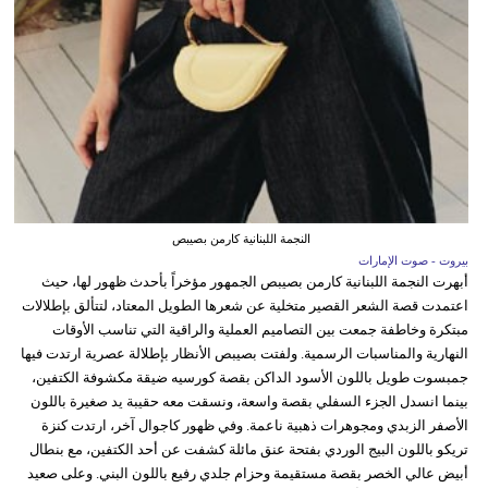
النجمة اللبنانية كارمن بصيبص
بيروت - صوت الإمارات
أبهرت النجمة اللبنانية كارمن بصيبص الجمهور مؤخراً بأحدث ظهور لها، حيث
اعتمدت قصة الشعر القصير متخلية عن شعرها الطويل المعتاد، لتتألق بإطلالات
مبتكرة وخاطفة جمعت بين التصاميم العملية والراقية التي تناسب الأوقات
النهارية والمناسبات الرسمية. ولفتت بصيبص الأنظار بإطلالة عصرية ارتدت فيها
جمبسوت طويل باللون الأسود الداكن بقصة كورسيه ضيقة مكشوفة الكتفين،
بينما انسدل الجزء السفلي بقصة واسعة، ونسقت معه حقيبة يد صغيرة باللون
الأصفر الزبدي ومجوهرات ذهبية ناعمة. وفي ظهور كاجوال آخر، ارتدت كنزة
تريكو باللون البيج الوردي بفتحة عنق مائلة كشفت عن أحد الكتفين، مع بنطال
أبيض عالي الخصر بقصة مستقيمة وحزام جلدي رفيع باللون البني. وعلى صعيد