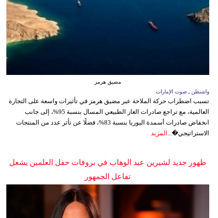
مضيق هرمز
واشنطن ـ صوت الإمارات
تسبب اضطراب حركة الملاحة عبر مضيق هرمز في تأثيرات واسعة على التجارة
العالمية، مع تراجع صادرات الغاز الطبيعي المسال بنسبة 95%، إلى جانب
انخفاض صادرات أسمدة اليوريا بنسبة 83%، فضلًا عن تأثر عدد من المنتجات
الاستراتيجي�...
المزيد
ظهور جديد لشيرين عبد الوهاب في بروفات حفل العلمين يشعل
تفاعل الجمهور