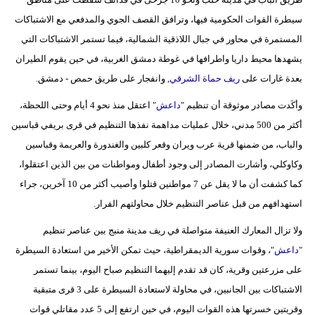
مدوَّنات
سيطرة القوات الحكومية فيها، وترافق القصف الجوي والمدفعي مع الاشتباكات
المستمرة في محاور في جبال اللاذقية الشمالية، فيما تستمر الاشتباكات التي
أبراج
يشهدها محيط داريا واطرافها في غوطة دمشق الغربية، في حين يقوم الطيران
فيديو
بعدة غارات على
ريف حماة الشرقي
, وانفجار على طريق حمص - دمشق.
سيارات
وأكَدت مصادر موثوقة أن تنظيم "
داعش
" اعتقل منذ نحو 4 أيام وحتى اللحظة،
أكثر من 500 مدني، خلال عمليات مداهمة نفذها التنظيم في قرى بريفي قباسين
والباب، من ضمنها قرية عرب ويران وقعر كلبين والغندورة والعريمة وقباسين
وكاوكلي، وأشارت المصادر إلى وجود أطفال ومواطنات من بين الذين اعتقلوا،
كما كشفت أن ما لا يقل عن 7 مواطنين قتلوا وأصيب أكثر من 10 آخرين، جراء
استهدافهم من قبل عناصر التنظيم خلال محاولتهم الفرار.
ولا تزال المعارك العنيفة متواصلة في ريف مدينة منبج بين عناصر تنظيم
"
داعش
"، وقوات سورية الديمقراطية، حيث تمكن الأخير من استعادة السيطرة
على مزرعتين وقرية، كان قد تقدم إليهما التنظيم صباح اليوم، بينما تستمر
الاشتباكات بين الجانبين، في محاولة لاستعادة السيطرة على 3 قرى متبقية
وقريتين خسرتها هذه القوات اليوم، في حين ارتفع إلى 5 عدد مقاتلي قوات