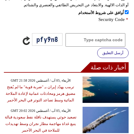
أو الذات الالهية. والابتعاد عن التحريض الطائفي والعنصري والشتائم.
اُوافق على شروط الأستخدام
Security Code
*
أرسل التعليق
أخبار ذات صلة
GMT 21:58 2026 الأربعاء ,05 آب / أغسطس
ترمب يهدّد إيران بـ "ضربة قوية" ما لم يُفتح
مضيق هرمز ومحادثات عمانية لإعادة الملاحة
المائية وسط تصاعد التوتر في البحر الأحمر
GMT 20:02 2026 الأربعاء ,05 آب / أغسطس
تصعيد حوثي يستهدف ناقلة نفط سعودية قبالة
ينبع غداة مهاجمة مطار نجران وسط تهديدات
للملاحة في البحر الأحمر