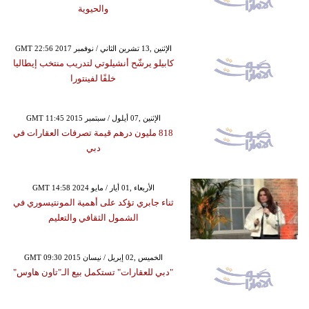
والحيوية
GMT 22:56 2017 الإثنين ,13 تشرين الثاني / نوفمبر
كابيلو يرشّح أنشيلوتي لتدريب منتخب إيطاليا
خلفًا لفينتورا
GMT 11:45 2015 الإثنين ,07 أيلول / سبتمبر
818 مليون درهم قيمة تصرفات العقارات في
دبي
GMT 14:58 2024 الأربعاء ,01 أيار / مايو
ثناء جابري تؤكد على أهمية المونتيسوري في
الشمول الثقافي والتعليم
GMT 09:30 2015 الخميس ,02 إبريل / نيسان
"دبي للعقارات" تستكمل بيع الـ"تاون هاوس"