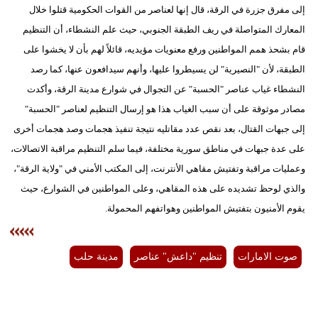
إلى مفرق جزرة في الرقة، قال إنها لعناصر من القوات الحكومية قتلوا خلال
المعارك المتواصلة في ريف الطبقة الجنوبي، حيث علم النشطاء، أن التنظيم
قام بشحذ همم المواطنين ورفع معنويات مؤيديه، قائلاً لهم بأن لا يخشوا على
الطبقة، لأن "النصيرية" لن يسيطروا عليها، وأنهم سيدافعون عنها، كما رصد
النشطاء غياب عناصر "الحسبة" عن التجوال في شوارع مدينة الرقة، وأكدت
مصادر موثوقة على أن سبب الغياب هذا هو إرسال التنظيم لعناصر "الحسبة"
إلى جبهات القتال، بعد نقص عدد مقاتليه نتيجة تنفيذ هجمات وصد هجمات أخرى
على عدة جبهات في مناطق سورية مختلفة، فيما سلم التنظيم مراقبة الاتصالات،
وعمليات مراقبة وتفتيش مقاهي الأنترنت، إلى المكتب الأمني في "ولاية الرقة"،
والذي لوحظ تشديده على هذه المقاهي، وعلى المواطنين في الشوارع، حيث
يقوم الأمنيون بتفتيش المواطنين وهواتفهم المحمولة.
صوت الامارات
تنظيم "داعش" عناصر
مدينة حلب