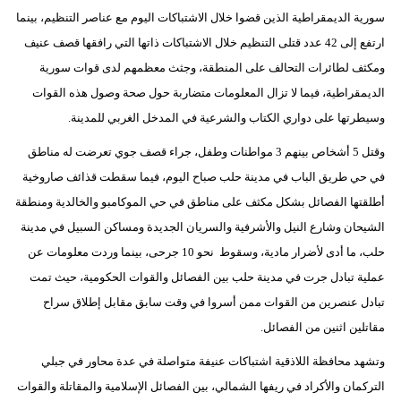
سورية الديمقراطية الذين قضوا خلال الاشتباكات اليوم مع عناصر التنظيم، بينما
ارتفع إلى 42 عدد قتلى التنظيم خلال الاشتباكات ذاتها التي رافقها قصف عنيف
ومكثف لطائرات التحالف على المنطقة، وجثث معظمهم لدى قوات سورية
الديمقراطية، فيما لا تزال المعلومات متضاربة حول صحة وصول هذه القوات
وسيطرتها على دواري الكتاب والشرعية في المدخل الغربي للمدينة.
وقتل 5 أشخاص بينهم 3 مواطنات وطفل، جراء قصف جوي تعرضت له مناطق
في حي طريق الباب في مدينة حلب صباح اليوم، فيما سقطت قذائف صاروخية
أطلقتها الفصائل بشكل مكثف على مناطق في حي الموكامبو والخالدية ومنطقة
الشيحان وشارع النيل والأشرفية والسريان الجديدة ومساكن السبيل في مدينة
حلب، ما أدى لأضرار مادية، وسقوط نحو 10 جرحى، بينما وردت معلومات عن
عملية تبادل جرت في مدينة حلب بين الفصائل والقوات الحكومية، حيث تمت
تبادل عنصرين من القوات ممن أسروا في وقت سابق مقابل إطلاق سراح
مقاتلين اثنين من الفصائل.
وتشهد محافظة اللاذقية اشتباكات عنيفة متواصلة في عدة محاور في جبلي
التركمان والأكراد في ريفها الشمالي، بين الفصائل الإسلامية والمقاتلة والقوات