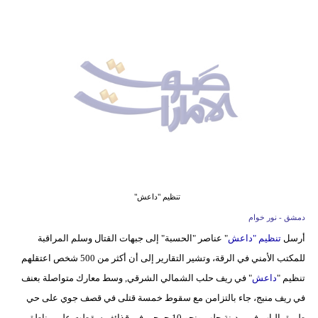
وسفر
ديكور
أخبار
إعلام
تعليم
مرأة
أزياء
تنظيم "داعش"
إسلامية
دمشق - نور خوام
أرسل
تنظيم "
داعش
" عناصر "الحسبة" إلى جبهات القتال وسلم المراقبة
علوم
للمكتب الأمني في الرقة، وتشير التقارير إلى أن أكثر من 500 شخص اعتقلهم
وتكنولوجيا
تنظيم "
داعش
" في ريف حلب الشمالي الشرقي, وسط معارك متواصلة بعنف
بيئة
في ريف منبج، جاء بالتزامن مع سقوط خمسة قتلى في قصف جوي على حي
طريق الباب في مدينة حلب ونحو 10 جرحى في قذائف سقطت على مناطق