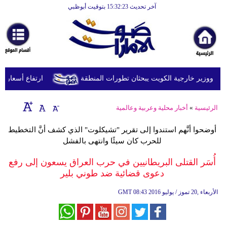
آخر تحديث 15:32:23 بتوقيت أبوظبي
الرئيسية
أخبارعاجلة
رياضة
ثقافة
د ووزير خارجية الكويت يبحثان تطورات المنطقة
ارتفاع أسعار النفط يرفع
إقتصاد
الرئيسية
»
أخبار محلية وعربية وعالمية
فن
أوضحوا أنَّهم استندوا إلى تقرير "تشيكلوت" الذي كشف أنَّ التخطيط
وموسيقى
للحرب كان سيئًا وانتهى بالفشل
أزياء
أُسَر القتلى البريطانيين في حرب العراق يسعون إلى رفع
دعوى قضائية ضد طوني بلير
صحة
08:43 2016 الأربعاء ,20 تموز / يوليو
GMT
وتغذية
سياحة