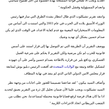
العديد ويجب ألا تضحي قواتنا المسلحة بهذه القسوة من أجل طموح سياسي
وانعدام المسؤولية وفشل الحكومة."
وانتقد تقرير تشيكلوت الذي طال انتظار بشدة الطرق التي سار فيها رئيس
الوزراء الأسبق بلاده الى الحرب في عام 2003 والتي استندت الى أساس من
المعلومات الاستخباراتية المعيبة مع عدم كفاية الاعداد، في الوقت الذي لم يكن
صدام حسين يشكل أي تهديد وشيك.
ووصف التقرير أن الطريقة التي تم التوصل بها إلى قرار استند على أسس
قانونية للحرب لم تكن مرضية ولكن التقرير لا يحكم على شرعية العمل
العسكري، ودافع بلير عن قراره بالاطاحة بصدام حسين وأصر على أن جهوده
لتشكيل علاقة وثيقة مع
الولايات المتحدة
قد أقنعت الرئيس دبليو بوش لمتابعة
قرار مجلس الامن الدولي الثاني الذي لم ينفذ في نهاية المطاف.
وأضاف السيد بيكون " لقد ضاعفنا تصميمنا للعثور على اجابات من وجهة نظر
السيد تشيكلوت، ويجب علينا الآن ضمان تحليل كل ذرة من التقرير بعمق لتحديد
اذا ما كان هناك فرصة لرفع قضايا قانونية محتملة لمساعدتنا، نحن نطلب من
الشعب البريطاني اتخاذ الاجراءات اللازمة."