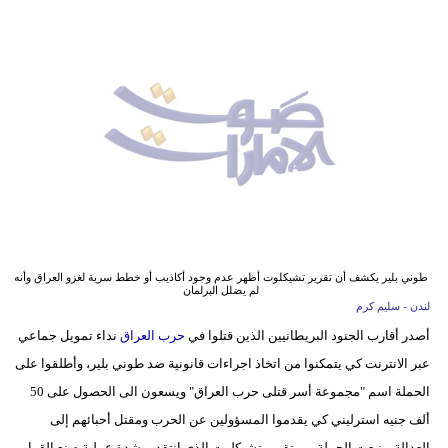
وسفر
ديكور
أخبار
إعلام
تعليم
مرأة
أزياء
طوني بلير يكشف أن تقرير تشيكلوت أظهر عدم وجود أكاذيب أو خطط سرية لغزو العراق وأنه
لم يضلل البرلمان
إسلامية
لندن - سليم كرم
أصدر أقارب الجنود البريطانيين الذين قتلوا في
حرب العراق
نداء تمويل جماعي
علوم
عبر الانترنت كي يتمكنوا من اتخاذ اجراءات قانونية ضد طوني بلير، وأطلقوا على
وتكنولوجيا
الحملة اسم "مجموعة أسر قتلى حرب العراق" ويسعون الى الحصول على 50
بيئة
ألف جنيه استرليني كي يقدموا المسؤولين عن الحرب ومقتل أحبائهم إلى
العدالة, ونبعت الحملة من تقرير تشيكلوت الذي انتقد وبشدة عملية صنع القرار