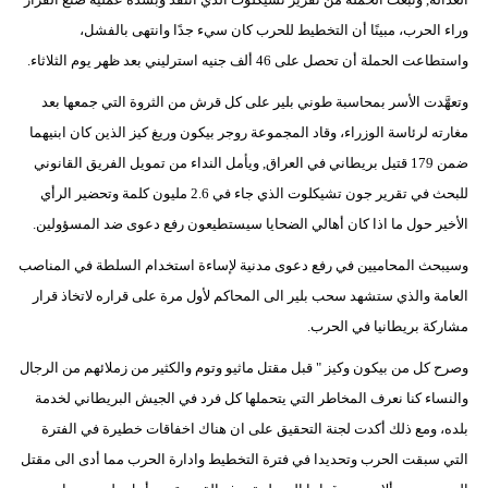
مدوَّنات
وراء الحرب، مبينًا أن التخطيط للحرب كان سيء جدًا وانتهى بالفشل،
واستطاعت الحملة أن تحصل على 46 ألف جنيه استرليني بعد ظهر يوم الثلاثاء.
أبراج
وتعهَّدت الأسر بمحاسبة طوني بلير على كل قرش من الثروة التي جمعها بعد
فيديو
مغارته لرئاسة الوزراء، وقاد المجموعة روجر بيكون وريغ كيز الذين كان ابنيهما
سيارات
ضمن 179 قتيل بريطاني في العراق, ويأمل النداء من تمويل الفريق القانوني
للبحث في تقرير جون تشيكلوت الذي جاء في 2.6 مليون كلمة وتحضير الرأي
الأخير حول ما اذا كان أهالي الضحايا سيستطيعون رفع دعوى ضد المسؤولين.
وسيبحث المحاميين في رفع دعوى مدنية لإساءة استخدام السلطة في المناصب
العامة والذي ستشهد سحب بلير الى المحاكم لأول مرة على قراره لاتخاذ قرار
مشاركة بريطانيا في الحرب.
وصرح كل من بيكون وكيز " قبل مقتل ماثيو وتوم والكثير من زملائهم من الرجال
والنساء كنا نعرف المخاطر التي يتحملها كل فرد في الجيش البريطاني لخدمة
بلده، ومع ذلك أكدت لجنة التحقيق على ان هناك اخفاقات خطيرة في الفترة
التي سبقت الحرب وتحديدا في فترة التخطيط وادارة الحرب مما أدى الى مقتل