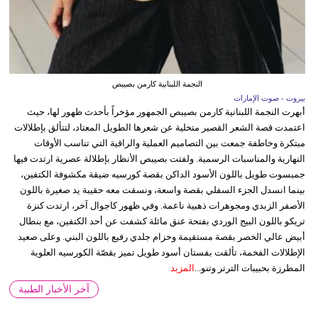
النجمة اللبنانية كارمن بصيبص
بيروت - صوت الإمارات
أبهرت النجمة اللبنانية كارمن بصيبص الجمهور مؤخراً بأحدث ظهور لها، حيث
اعتمدت قصة الشعر القصير متخلية عن شعرها الطويل المعتاد، لتتألق بإطلالات
مبتكرة وخاطفة جمعت بين التصاميم العملية والراقية التي تناسب الأوقات
النهارية والمناسبات الرسمية. ولفتت بصيبص الأنظار بإطلالة عصرية ارتدت فيها
جمبسوت طويل باللون الأسود الداكن بقصة كورسيه ضيقة مكشوفة الكتفين،
بينما انسدل الجزء السفلي بقصة واسعة، ونسقت معه حقيبة يد صغيرة باللون
الأصفر الزبدي ومجوهرات ذهبية ناعمة. وفي ظهور كاجوال آخر، ارتدت كنزة
تريكو باللون البيج الوردي بفتحة عنق مائلة كشفت عن أحد الكتفين، مع بنطال
أبيض عالي الخصر بقصة مستقيمة وحزام جلدي رفيع باللون البني. وعلى صعيد
الإطلالات الفخمة، تألقت بفستان أسود طويل تميز بقصّة الكورسيه العلوية
المطرزة بحبيبات الترتر وتنو...
المزيد
آخر الأخبار الطبية