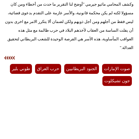
وكشف المحامي ماثيو جيرمي "أوضح لنا التقرير ما حدث من أخطاء ومن كان
مسؤولا لكنه لم يكن محكمة قانونية، والأسر عازمة على التقدم بدعوى قضائية،
ليس فقط من أجلهم ومن أجل ذويهم ولكن لضمان ألا يتكرر الامر مع اخرى بدون
أن يفلت الساسة من العقاب لأخذهم البلاد في حرب ظالمة مع مثل هذه
العواقب المأساوية، هذه الأسر هي الفرصة الوحيدة للشعب البريطاني لتحقيق
العدالة."
صوت الإمارات
الجنود البريطانيين
حرب العراق
طوني بلير
جون تشيكلوت