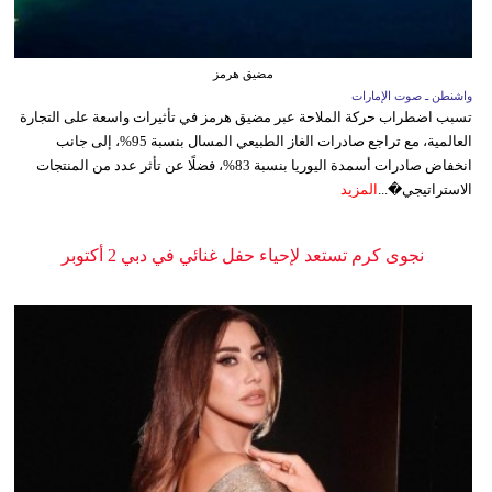
مضيق هرمز
واشنطن ـ صوت الإمارات
تسبب اضطراب حركة الملاحة عبر مضيق هرمز في تأثيرات واسعة على التجارة
العالمية، مع تراجع صادرات الغاز الطبيعي المسال بنسبة 95%، إلى جانب
انخفاض صادرات أسمدة اليوريا بنسبة 83%، فضلًا عن تأثر عدد من المنتجات
الاستراتيجي�...
المزيد
نجوى كرم تستعد لإحياء حفل غنائي في دبي 2 أكتوبر