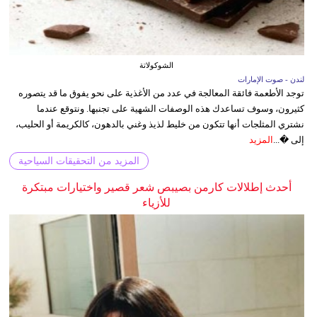
الشوكولاتة
لندن - صوت الإمارات
توجد الأطعمة فائقة المعالجة في عدد من الأغذية على نحو يفوق ما قد يتصوره
كثيرون، وسوف تساعدك هذه الوصفات الشهية على تجنبها. ونتوقع عندما
نشتري المثلجات أنها تتكون من خليط لذيذ وغني بالدهون، كالكريمة أو الحليب،
إلى �...
المزيد
المزيد من التحقيقات السياحية
أحدث إطلالات كارمن بصيبص شعر قصير واختيارات مبتكرة
للأزياء