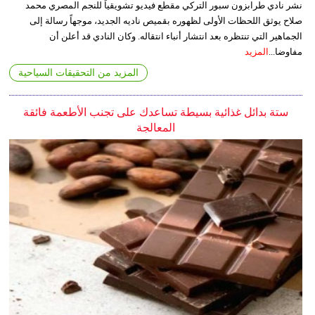
نشر نادي طرابزون سبور التركي مقطع فيديو تشويقياً للنجم المصري محمد
صلاح يوثق اللحظات الأولى لظهوره بقميص ناديه الجديد، موجهاً رسالة إلى
الجماهير التي تنتظره بعد انتشار أنباء انتقاله. وكان النادي قد أعلن أن
مفاوضا...
المزيد
المزيد من التحقيقات السياحية
ستة بدائل غذائية بسيطة تساعدك على تجنب الأطعمة فائقة
المعالجة