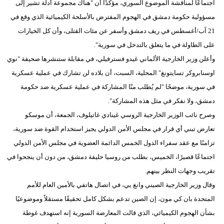
اجتماعًا لمناقشة الموضوع السوري، مؤكدًا أن "هناك مجموعة أدلة تشير إلى
مسؤولية حكومة دمشق في الهجوم المفترض بالأسلحة الكيميائية الذي وقع في
21 آب/أغسطس في ريف دمشق وأسفر عن مئات القتلى، وأن كل الخيارات
على الطاولة في ما يتعلق بالتدخل في سورية".
وأعلن وزير الخارجية الألماني غيدو فسترفيلي، في مقابلة ستنشرها صحيفة "نوي
اوسنابروكر تسايتونغ" المحلية، السبت، أن بلاده لن تشارك في عملية عسكرية
في سورية، موضحًا "لم يُطلب منّا المشاركة في عملية عسكرية ضد حكومة
دمشق، ولا نفكر في مثل هذه المشاركة".
وصرح نائب الوزير الخارجية الروسي غينادي غاتيلوف، الجمعة، أن موسكو
تعارض تبني أي قرار في مجلس الأمن الدولي يجيز استخدام القوة ضد سورية،
تزامنًا مع عقد سفراء الدول الخمس الدائمة العضوية في مجلس الأمن الدولي
اجتماعًا قصيرًا، الخميس، بطلب من روسيا حليفة دمشق، من دون أن ينجحوا في
تقريب وجهات النظر بينهم.
وقال وزير الخارجية الصيني وانغ يي، في اتصال هاتفي بالأمين العام للأمم
المتحدة بان كي مون، إن الصين تدعم بشكل كامل تحقيقًا مستقلاً وموضوعيًا
بشأن الهجوم الكيميائي، الذي قالت المعارضة السورية إنه استهدف غوطة