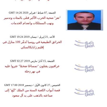
GMT 14:26 2020 الجمعة ,07 شباط / فبراير
"تعز" ضحية الحرب الأكبر قتلى بالمئات وتدمير
ونهب الممتلكات وانعدام الخدمات
GMT 19:24 2019 الأحد ,21 إبريل / نيسان
الحرائق الطبيعية في روسيا تُدمِّر 109 منازل في
إقليم زابايكالسكي
GMT 02:27 2019 الجمعة ,15 آذار/ مارس
عراقيون يقتلون "تمساحًا ضخمًا" عثروا عليه
في نهر دِجلة
GMT 17:00 2018 الخميس ,27 كانون الأول / ديسمبر
قصة أبواب الكعبة الستة من الملك "تُبّع" إلى
صناعته بالذهب على يد آل سعود