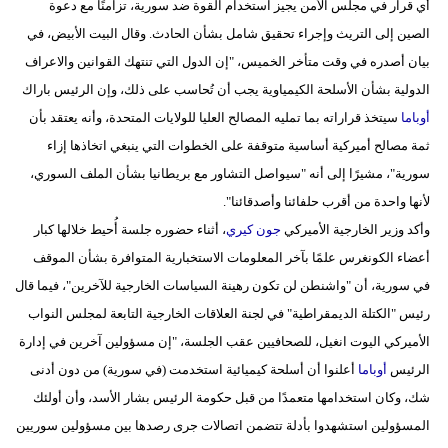
أي قرار في مجلس الأمن يجيز استخدام القوة ضد سورية، تزامنًا مع دعوة
مدوَّنات
الصين إلى التريث وإجراء تحقيق شامل بشأن الحادث. وقال البيت الأبيض، في
أبراج
بيان أصدره في وقت متأخر الخميس، "إن الدول التي تنتهك القوانين والاعراف
الدولية بشأن الأسلحة الكيمياوية يجب أن تُحاسب على ذلك، وإن الرئيس باراك
فيديو
أوباما
سيتخذ قراراته بما تمليه المصالح العليا للولايات المتحدة، وأنه يعتقد بأن
سيارات
ثمة مصالح أميركية أساسية متوقفة على الخطوات التي ينبغي اتخاذها إزاء
سورية"، مشيرًا إلى أنه "سيواصل التشاور مع بريطانيا بشأن الملف السوري،
لأنها واحدة من أقرب حلفائنا وأصدقائنا".
وأكد وزير الخارجية الأميركي
جون كيري
، أثناء حضوره جلسة أُحيط خلالها كبار
أعضاء الكونغرس علمًا بآخر المعلومات الاستخبارية المتوافرة بشأن الموقف
في سورية، أن "واشنطن لن تكون رهينة السياسات الخارجية للآخرين"، فيما قال
رئيس "الكتلة الديمقراطية" في لجنة العلاقات الخارجية التابعة لمجلس النواب
الأميركي اليوت انغيل، للصحافيين عقب الجلسة، "إن مسؤولين آخرين في إدارة
الرئيس
أوباما
أعلنوا أن أسلحة كيميائية استخدمت (في سورية) من دون أدنى
شك، وكان استخدامها متعمدًا من قبل حكومة الرئيس بشار الأسد، وأن أولئك
المسؤولين استشهدوا بأدلة تتضمن اتصالات جرى رصدها بين مسؤولين سوريين