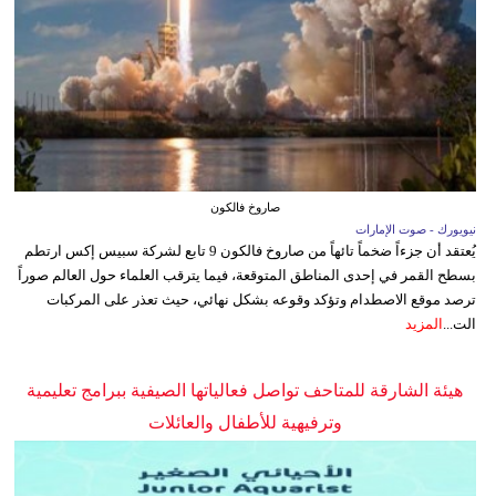
صاروخ فالكون
نيويورك - صوت الإمارات
يُعتقد أن جزءاً ضخماً تائهاً من صاروخ فالكون 9 تابع لشركة سبيس إكس ارتطم
بسطح القمر في إحدى المناطق المتوقعة، فيما يترقب العلماء حول العالم صوراً
ترصد موقع الاصطدام وتؤكد وقوعه بشكل نهائي، حيث تعذر على المركبات
الت...
المزيد
هيئة الشارقة للمتاحف تواصل فعالياتها الصيفية ببرامج تعليمية
وترفيهية للأطفال والعائلات