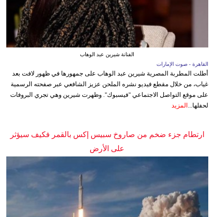
الفنانة شيرين عبد الوهاب
القاهرة - صوت الإمارات
أطلت المطربة المصرية شيرين عبد الوهاب على جمهورها في ظهور لافت بعد
غياب، من خلال مقطع فيديو نشره الملحن عزيز الشافعي عبر صفحته الرسمية
على موقع التواصل الاجتماعي "فيسبوك". وظهرت شيرين وهي تجري البروفات
لحفلها...
المزيد
ارتطام جزء ضخم من صاروخ سبيس إكس بالقمر فكيف سيؤثر
على الأرض