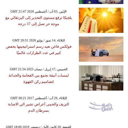
GMT 21:47 2026 الإثنين ,03 آب / أغسطس
بلجيكا ترفع مستوى التحذير إلى البرتقالي مع
موجة حر تصل إلى 37 درجة
GMT 20:51 2026 الثلاثاء ,14 تموز / يوليو
فولكس فاغن تعيد رسم استراتيجيتها بخفض
كبير في عدد الطرازات عالميًا
GMT 21:54 2025 الخميس ,17 إبريل / نيسان
لمسات أنيقة تجمع بين الفخامة والحداثة
لتصاميم ركن القهوة
GMT 06:21 2017 الثلاثاء ,29 آب / أغسطس
النزيف والحمى أعراض تشير الي الاصابة
بسرطان الدم
GMT 18:09 2019 الجمعة ,20 كانون الأول / ديسمبر