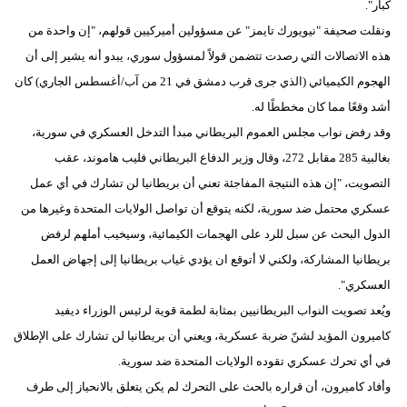
كبار".
ونقلت صحيفة "نيويورك تايمز" عن مسؤولين أميركيين قولهم، "إن واحدة من
هذه الاتصالات التي رصدت تتضمن قولاً لمسؤول سوري، يبدو أنه يشير إلى أن
الهجوم الكيميائي (الذي جرى قرب دمشق في 21 من آب/أغسطس الجاري) كان
أشد وقعًا مما كان مخططًا له.
وقد رفض نواب مجلس العموم البريطاني مبدأ التدخل العسكري في سورية،
بغالبية 285 مقابل 272، وقال وزير الدفاع البريطاني فليب هاموند، عقب
التصويت، "إن هذه النتيجة المفاجئة تعني أن بريطانيا لن تشارك في أي عمل
عسكري محتمل ضد سورية، لكنه يتوقع أن تواصل الولايات المتحدة وغيرها من
الدول البحث عن سبل للرد على الهجمات الكيمائية، وسيخيب أملهم لرفض
بريطانيا المشاركة، ولكني لا أتوقع ان يؤدي غياب بريطانيا إلى إجهاض العمل
العسكري".
ويُعد تصويت النواب البريطانيين بمثابة لطمة قوية لرئيس الوزراء ديفيد
كاميرون المؤيد لشنّ ضربة عسكرية، ويعني أن بريطانيا لن تشارك على الإطلاق
في أي تحرك عسكري تقوده الولايات المتحدة ضد سورية.
وأفاد كاميرون، أن قراره بالحث على التحرك لم يكن يتعلق بالانحياز إلى طرف