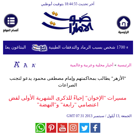
آخر تحديث 18:44:55 بتوقيت أبوظبي
الرئيسية
أخبارعاجلة
رياضة
ثقافة
طينية
البنتاغون يعلن مرا
إقتصاد
الرئيسية
»
أخبار محلية وعربية وعالمية
فن
"الأزهر" يطالب بمحاكمتهم وإمام مصطفى محمود يدعو لتجنب
وموسيقى
الصراعات
أزياء
مسيرات "الإخوان" إحياءً للذكرى الشهرية الأولى لفض
اعتصامي "رابعة" و"النهضة"
صحة
07:31 2013 الجمعة ,13 أيلول / سبتمبر
GMT
وتغذية
سياحة