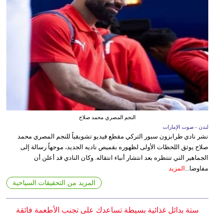
النجم المصري محمد صلاح
لندن - صوت الإمارات
نشر نادي طرابزون سبور التركي مقطع فيديو تشويقياً للنجم المصري محمد
صلاح يوثق اللحظات الأولى لظهوره بقميص ناديه الجديد، موجهاً رسالة إلى
الجماهير التي تنتظره بعد انتشار أنباء انتقاله. وكان النادي قد أعلن أن
مفاوضا...
المزيد
المزيد من التحقيقات السياحية
ستة بدائل غذائية بسيطة تساعدك على تجنب الأطعمة فائقة