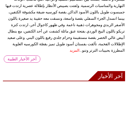
النهارية والمناسبات الرسمية. ولفتت بصيبص الأنظار بإطلالة عصرية ارتدت فيها
جمبسوت طويل باللون الأسود الداكن بقصة كورسيه ضيقة مكشوفة الكتفين،
بينما انسدل الجزء السفلي بقصة واسعة، ونسقت معه حقيبة يد صغيرة باللون
الأصفر الزبدي ومجوهرات ذهبية ناعمة. وفي ظهور كاجوال آخر، ارتدت كنزة
تريكو باللون البيج الوردي بفتحة عنق مائلة كشفت عن أحد الكتفين، مع بنطال
أبيض عالي الخصر بقصة مستقيمة وحزام جلدي رفيع باللون البني. وعلى صعيد
الإطلالات الفخمة، تألقت بفستان أسود طويل تميز بقصّة الكورسيه العلوية
المطرزة بحبيبات الترتر وتنو...
المزيد
آخر الأخبار الطبية
آخر الأخبار