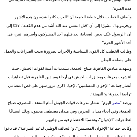
هذه الفترة".
وأضاف الخطيب خلال خطبة الجمعة أن "العرب كانوا يقدسون هذه الأشهر
ويحرمونها"، مشيرًا إلى أن "قتل النفس عند الله أشد من هدم الكعبة"، لافتًا إلى
أن "الرسول عنَّف بعض الصحابة، بعد قتلهم أحد المشركين، وأسرهم اثنين، فى
أحد الأشهر الحرم".
وطالب الخطيب كل القوى السياسية والأحزاب بضرورة تجنب الصراعات والعمل
على مصلحة الوطن.
وشهدت ميادين القاهرة، صباح الجمعة، تشديدات أمنية لقوات الجيش، حيث
انتشرت مدرعات ومجنزرات الجيش في أرجاء وميادين القاهرة، قبل تظاهرات
أنصار جماعة "الإخوان المسلمين"، لإحياء ذكرى مرور شهر على فض اعتصامي
"رابعة العدوية" و"النهضة".
ورصد "
مصر
اليوم" انتشار مدرعات قوات الجيش أمام المتحف المصري، صباح
الجمعة، وفي أنحاء ميدان التحرير، وفي ميدان مصطفى محمود، وذلك استباقًا
لتظاهرات "الإخوان"، وتحسبًا للاعتصام فيه من جانبهم.
وكانت جماعة "الإخوان المسلمين"، و"التحالف الوطني لدعم الشرعية"، قد دعوا
إلى التظاهر والعودة لميدان "رابعة العدوية" في ذكرى فضه الشهرية، وذلك