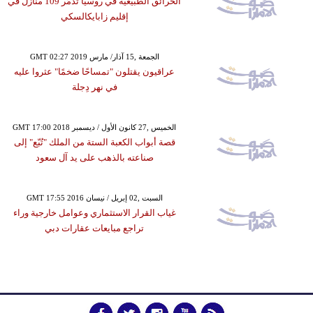
الحرائق الطبيعية في روسيا تُدمِّر 109 منازل في
إقليم زابايكالسكي
GMT 02:27 2019 الجمعة ,15 آذار/ مارس
عراقيون يقتلون "تمساحًا ضخمًا" عثروا عليه
في نهر دِجلة
GMT 17:00 2018 الخميس ,27 كانون الأول / ديسمبر
قصة أبواب الكعبة الستة من الملك "تُبّع" إلى
صناعته بالذهب على يد آل سعود
GMT 17:55 2016 السبت ,02 إبريل / نيسان
غياب القرار الاستثماري وعوامل خارجية وراء
تراجع مبايعات عقارات دبي