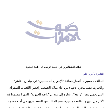
وسفر
ديكور
أخبار
إعلام
تعليم
مرأة
أزياء
توافد المتظاهرين في جمعة الزحف إلى رابعة العدوية
إسلامية
القاهرة ـ أكرم علي
انطلقت مسيرات أنصار جماعة "الإخوان المسلمين" في ميادين القاهرة
علوم
والجيزة، عقب مجرد الانتهاء من أداء صلاة الجمعة، رافعين اللافتات الصفراء،
وتكنولوجيا
التي تحمل شعار "رابعة"، إشارة إلى ميدان "رابعة العدوية"، الذي اعتصموا فيه
بيئة
لأكثر من شهر.وانطلقت مسيرة تضم المئات من المتظاهرين من أمام مسجد
"السلام"، في الحي العاشر، في ضاحية مدينة نصر (شرق القاهرة)، في اتجاهها