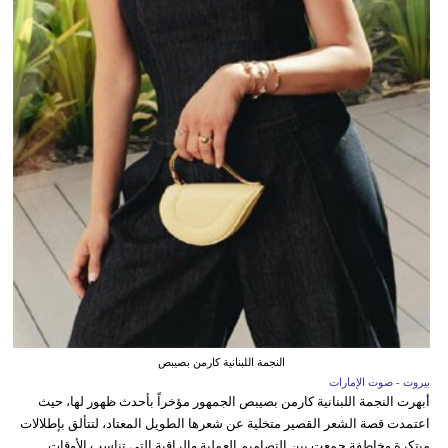
النجمة اللبنانية كارمن بصيبص
بيروت - صوت الإمارات
أبهرت النجمة اللبنانية كارمن بصيبص الجمهور مؤخراً بأحدث ظهور لها، حيث
اعتمدت قصة الشعر القصير متخلية عن شعرها الطويل المعتاد، لتتألق بإطلالات
مبتكرة وخاطفة جمعت بين التصاميم العملية والراقية التي تناسب الأوقات