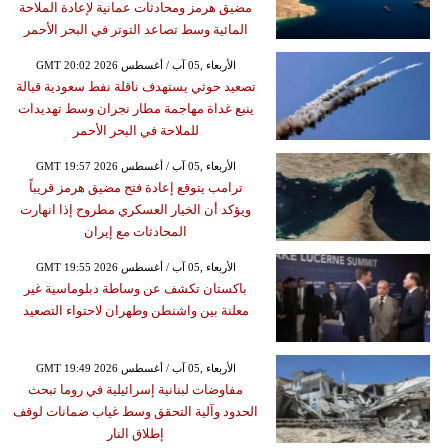
مضيق هرمز ومحادثات عمانية لإعادة الملاحة
المائية وسط تصاعد التوتر في البحر الأحمر
GMT 20:02 2026 الأربعاء ,05 آب / أغسطس
تصعيد حوثي يستهدف ناقلة نفط سعودية قبالة
ينبع غداة مهاجمة مطار نجران وسط تهديدات
للملاحة في البحر الأحمر
GMT 19:57 2026 الأربعاء ,05 آب / أغسطس
ترامب يتوقع إعادة فتح مضيق هرمز قريباً
ويؤكد أن الخيار العسكري مطروح إذا انهارت
المحادثات مع إيران
GMT 19:55 2026 الأربعاء ,05 آب / أغسطس
باكستان تكشف عن وساطة دبلوماسية غير
معلنة بين واشنطن وطهران لاحتواء التصعيد
GMT 19:49 2026 الأربعاء ,05 آب / أغسطس
مفاوضات لبنانية إسرائيلية في روما تبحث
الحدود وآلية التحقق وسط غياب ضمانات لوقف
إطلاق النار