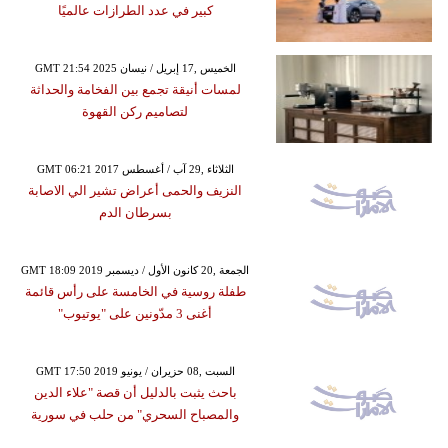
كبير في عدد الطرازات عالميًا
GMT 21:54 2025 الخميس ,17 إبريل / نيسان
لمسات أنيقة تجمع بين الفخامة والحداثة
لتصاميم ركن القهوة
GMT 06:21 2017 الثلاثاء ,29 آب / أغسطس
النزيف والحمى أعراض تشير الي الاصابة
بسرطان الدم
GMT 18:09 2019 الجمعة ,20 كانون الأول / ديسمبر
طفلة روسية في الخامسة على رأس قائمة
أغنى 3 مدّونين على "يوتيوب"
GMT 17:50 2019 السبت ,08 حزيران / يونيو
باحث يثبت بالدليل أن قصة "علاء الدين
والمصباح السحري" من حلب في سورية