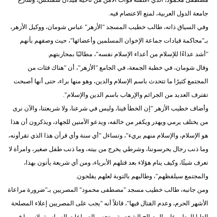
جامعة الدول العربية، لمنع الاعتصام فيه.
وفي السياق ذاته، طالب خطيب المسجد "الأزهر" عباس شومان، ووكيل الأزهر،
بـ"محاكمة قيادات جماعة الإخوان المسلمين وأعضائها"، حيث وصفهم بأنهم
"أشد عداءًا للإسلام من أعداء الإسلام نفسه"، مطالبًا بمحاربتهم.
وقال شومان، في خطبة الجمعة، في الجامع "الأزهر"، أن "هناك فئات من
المجتمع كثيرًا ما تتحدث باسم الإسلام والدين، وهو منها براء، حتى أنها أصبحت
تقترف العديد من الجرائم والإرهاب باسم الدين والإسلام".
وأضاف خطيب الأزهر "إن الخطأ فينا، وليس في شرعنا، ولا شريعتنا، والآن نرى
من يختلف يرمي ويهدر ويكفر من خالفه، ويدعو الآمنين للجهاد، ويذكرون أن هذا
هو الإسلام، والإسلام منهم بريء"، وتساءل "أي سنة وأي قرآن هذا الذي تقرأونه،
وما ذنب رجال يحرسوننا، وشرطي يخرج من بيته، وما ذنب طفل صغير، وامرأة لا
تعرف شيئًا، وكيف ينام هؤلاء بعد قتلهم الأبرياء، ومن أي شريعة يأتون بهذا،
والمجتمع سيلفظهم"، وطالبهم بالتوبة لعلهم يفلحون.
ومن جانبه، طالب خطيب مسجد "مصطفى محمود" المصريين بـ"ضرورة مراعاة
الأشهر الحرم، وعدم القتال فيها"، قائلاً أنه "يجب على المصريين إعلاء المصلحة
العليا للوطن على المصالح الشخصية، وتجنب الصراعات السياسية، لاسيما في