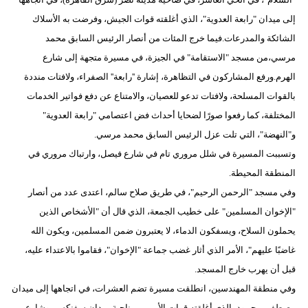
مدوَّنات
إلى ميدان "رابعة العدوية"، الذي أغلقته قوات الجيش، وفرضت به الأسلاك
الشائكة والمدرعات.فيما خرج المئات من أنصار الرئيس السابق محمد
أبراج
مرسي،من مسجد "الاستقامة" في الجيزة، في مسيرة متجهة إلى شارع
فيديو
الهرم.ورفع المشاركون في التظاهرة، إشارة ''رابعة'' الصفراء، ولافتات منددة
بالقوات المسلحة، ولافتات تدعو للعصيان، والامتناع عن دفع فواتير الخدمات
سيارات
المختلفة، كما رفعوا صورًا لضحايا أحداث فض اعتصامي "رابعة العدوية"
و"النهضة"، التي تلت عزل الرئيس السابق محمد مرسي.
وتسببت المسيرة في شلل مروري تام في شارع فيصل، وارتباك مروري في
المنطقة المحيطة.
وفي مسجد "الرحمن الرحيم"، في طريق صلاح سالم، اعتدى عدد من أنصار
"الإخوان المسلمين" على خطيب الجمعة، الذي قال أن "الأشخاص الذين
يحملون السلاح، ويسفكون الدماء، لا يعتبرون ضمن المسلمين، ويكون الله
غاضبًا عليهم"، الأمر الذي أثار غضب جماعة "الإخوان"، فقاموا بالاعتداء عليه،
قبل أن يهرب خارج المسجد.
وفي منطقة المهندسين، انطلقت مسيرة تضم العشرات، في اتجاهها إلى ميدان
مصطفى محمود، الذي أغلقته قوات الأمن من ناحية ميدان سفنكس، وشارع