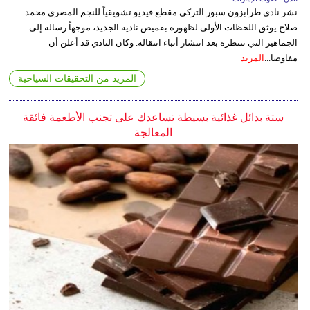
نشر نادي طرابزون سبور التركي مقطع فيديو تشويقياً للنجم المصري محمد
صلاح يوثق اللحظات الأولى لظهوره بقميص ناديه الجديد، موجهاً رسالة إلى
الجماهير التي تنتظره بعد انتشار أنباء انتقاله. وكان النادي قد أعلن أن
مفاوضا...
المزيد
المزيد من التحقيقات السياحية
ستة بدائل غذائية بسيطة تساعدك على تجنب الأطعمة فائقة
المعالجة