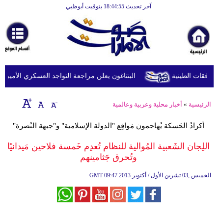
آخر تحديث 18:44:55 بتوقيت أبوظبي
الرئيسية
أخبارعاجلة
رياضة
ثقافة
البنتاغون يعلن مراجعة التواجد العسكري الأميركي في
إقتصاد
الرئيسية
»
أخبار محلية وعربية وعالمية
فن
أكرادُ الحَسكة يُهاجمون مَواقِع "الدولة الإسلامية" و"جبهة النُصرة"
وموسيقى
اللِجان الشَعبية المُوالية للنظام تُعدِم خَمسة فلاحين مَيدانيًا
أزياء
وتُحرق جَثامينهم
صحة
09:47 2013 الخميس ,03 تشرين الأول / أكتوبر
GMT
وتغذية
سياحة