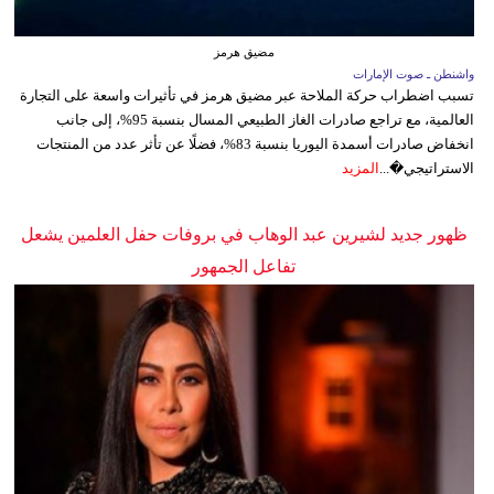
مضيق هرمز
واشنطن ـ صوت الإمارات
تسبب اضطراب حركة الملاحة عبر مضيق هرمز في تأثيرات واسعة على التجارة
العالمية، مع تراجع صادرات الغاز الطبيعي المسال بنسبة 95%، إلى جانب
انخفاض صادرات أسمدة اليوريا بنسبة 83%، فضلًا عن تأثر عدد من المنتجات
الاستراتيجي�...
المزيد
ظهور جديد لشيرين عبد الوهاب في بروفات حفل العلمين يشعل
تفاعل الجمهور