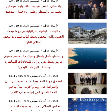
GMT 19:55 2026 الأربعاء ,05 آب / أغسطس
باكستان تكشف عن وساطة دبلوماسية غير
معلنة بين واشنطن وطهران لاحتواء التصعيد
GMT 19:49 2026 الأربعاء ,05 آب / أغسطس
مفاوضات لبنانية إسرائيلية في روما تبحث
الحدود وآلية التحقق وسط غياب ضمانات لوقف
إطلاق النار
GMT 19:43 2026 الأربعاء ,05 آب / أغسطس
واشنطن تأمل باتفاق وشيك لإعادة فتح مضيق
هرمز وسط نفي إيراني للمحادثات المباشرة
وتصاعد الهجمات البحرية
GMT 22:16 2026 الثلاثاء ,04 آب / أغسطس
انطلاق جولة المفاوضات المباشرة بين لبنان
وإسرائيل في روما و"حزب الله" يهاجم
المحادثات ويقول إنها ستجلب "العار"
GMT 21:51 2026 الثلاثاء ,04 آب / أغسطس
مجلس السلام يتمسك بعدم بدء الانسحاب