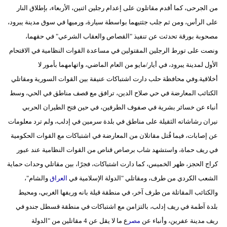
من الجرحى، كما أقدم مقاتلون على إعدام رجلين اثنين، الأربعاء، بإطلاق النار
على الرأس، ومن ثم جلب جثتيهما بواسطة سيارة، ورميها في سوق مدينة يبرود،
مصحوبة بورقة تحدثت عن تنفيذ "القصاص والعقاب الشرعي" في حقهما،
ونصت على تورط الرجلين المقتولين في مساعدة القوات النظامية في الاقتحام
الأول لمدينة يبرود، في أيار/مايو من العام الماضي، واتهامهما بأمور لا
أخلاقية.وفي محافظة حلب دارت اشتباكات عنيفة بين القوات السورية ومقاتلي
الكتائب المعارضة في حي صلاح الدين، ترافق مع قصف مناطق في الحي، وسط
أنباء عن خسائر بشرية في صفوف الطرفين، في حين فتح الطيران الحربي
نيران رشاشاته الثقيلة على مناطق في بلدة سرمين في إدلب، ولم ترد معلومات
عن إصابات، فيما قُتل مقاتلان من المعارضة في اشتباكات مع القوات الحكومية
في ريف حماة، واستشهد شاب برصاص قناص من القوات النظامية عند عبور
كراج الحجز، ظهر الخميس، كما دارت اشتباكات، فجرًا، بين مقاتلي وحدات حماية
الشعب الكردي من طرف، ومقاتلي "الدولة الإسلامية في
العراق
والشام"،
والكتائب المقاتلة من طرف آخر، في منطقة قيلة بانه وريفها الغربي، ومحيط
بلدة آطمة في ريف إدلب، بالتزامن مع اشتباكات في منطقة قسطل جندو في
ريف مدينة عفرين، وأنباء عن
مصر
ع ما لا يقل عن 4 مقاتلين من "الدولة