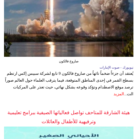
صاروخ فالكون
نيويورك - صوت الإمارات
يُعتقد أن جزءاً ضخماً تائهاً من صاروخ فالكون 9 تابع لشركة سبيس إكس ارتطم
بسطح القمر في إحدى المناطق المتوقعة، فيما يترقب العلماء حول العالم صوراً
ترصد موقع الاصطدام وتؤكد وقوعه بشكل نهائي، حيث تعذر على المركبات
الت...
المزيد
هيئة الشارقة للمتاحف تواصل فعالياتها الصيفية ببرامج تعليمية
وترفيهية للأطفال والعائلات