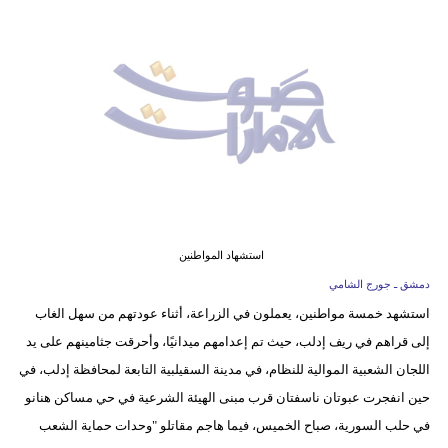
وسفر
ديكور
أخبار
إعلام
تعليم
مرأة
استشهاد المواطنين
أزياء
دمشق ـ جورج الشامي
إسلامية
استشهد خمسة مواطنين، يعملون في الزراعة، أثناء عودتهم من سهل الغاب
إلى قراهم في ريف إدلب، حيث تم إعدامهم ميدانيًا، وأحرقت جثامينهم على يد
علوم
اللجان الشعبية الموالية للنظام، في مدينة السقيلبية التابعة لمحافظة إدلب، في
وتكنولوجيا
حين انفجرت عبوتان ناسفتان قرب مبنى الهيئة الشرعية في حي مساكن هنانو
بيئة
في حلب السورية، صباح الخميس، فيما هاجم مقاتلو "وحدات حماية الشعب