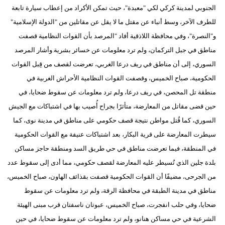
الجنوبي لمدينة كركي لكي "معبدة"، حيث تمكن الأكراد من إعطاب سيارة تابعة
للطرف الآخر، وسط أنباء عن مقتل ما لا يقل عن مقاتلين من "الدولة الإسلامية"
و"النصرة"، وفي محافظة اللاذقية أفاد "المرصد بأن القوات النظامية قصفت
مناطق في جبل التركمان، ولم ترد معلومات عن خسائر بشرية.وأشار المرصد
السوري، إلى أن مناطق في ريف درعا الغربي، تعرضت لقصف من قِبل القوات
الحكومية، صباح الخميس، وقصفت القوات النظامية الأحراش الغربية في
منطقة تل المحصن، في ريف درعا، ولم ترد معلومات عن سقوط ضحايا، في
حين قضى مقاتل من المعارضة، متأثرًا بجراح أُصيب بها في اشتباكات مع الجيش
السوري، كما قُتل مواطن نتيجة قصف حكومي على مناطق في مدينة نوى، كما
سيطرت المعارضة على قرية البكار، بعد اشتباكات عنيفة مع القوات الحكومية
في المنطقة، فيما تعرضت مناطق في حي طريق السد ومنطقة حاجز مساكن
بلدة جلين الذي تُسيطر عليه المعارضة لقصف حكومي، مما أدى إلى سقوط عدد
من الجرحى، مضيفًا أن القوات الحكومية قصفت بقذائف الهاون، صباح الخميس،
مناطق في مدينة الطبقة في محافظة الرقة، ولم ترد معلومات عن سقوط
ضحايا، وفي حلب انفجرت، صباح الخميس، عبوتان ناسفتان قرب مبنى الهيئة
الشرعية في حي مساكن هنانو، ولم ترد معلومات عن سقوط ضحايا، في حين