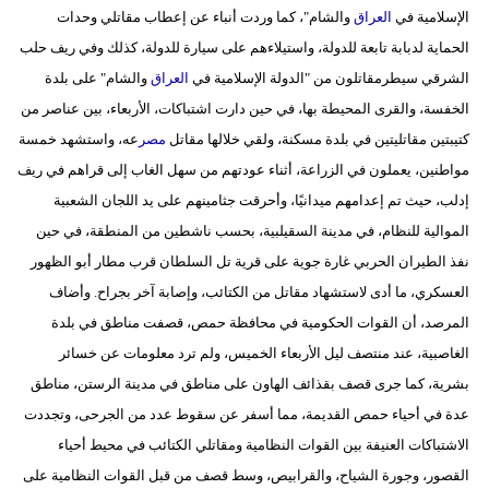
الإسلامية في
العراق
والشام"، كما وردت أنباء عن إعطاب مقاتلي وحدات
الحماية لدبابة تابعة للدولة، واستيلاءهم على سيارة للدولة، كذلك وفي ريف حلب
الشرقي سيطرمقاتلون من "الدولة الإسلامية في
العراق
والشام" على بلدة
الخفسة، والقرى المحيطة بها، في حين دارت اشتباكات، الأربعاء، بين عناصر من
كتيبتين مقاتليتين في بلدة مسكنة، ولقي خلالها مقاتل
مصر
عه، واستشهد خمسة
مواطنين، يعملون في الزراعة، أثناء عودتهم من سهل الغاب إلى قراهم في ريف
إدلب، حيث تم إعدامهم ميدانيًا، وأحرقت جثامينهم على يد اللجان الشعبية
الموالية للنظام، في مدينة السقيلبية، بحسب ناشطين من المنطقة، في حين
نفذ الطيران الحربي غارة جوية على قرية تل السلطان قرب مطار أبو الظهور
العسكري، ما أدى لاستشهاد مقاتل من الكتائب، وإصابة آخر بجراح. وأضاف
المرصد، أن القوات الحكومية في محافظة حمص، قصفت مناطق في بلدة
الغاصبية، عند منتصف ليل الأربعاء الخميس، ولم ترد معلومات عن خسائر
بشرية، كما جرى قصف بقذائف الهاون على مناطق في مدينة الرستن، مناطق
عدة في أحياء حمص القديمة، مما أسفر عن سقوط عدد من الجرحى، وتجددت
الاشتباكات العنيفة بين القوات النظامية ومقاتلي الكتائب في محيط أحياء
القصور، وجورة الشياح، والقرابيص، وسط قصف من قبل القوات النظامية على