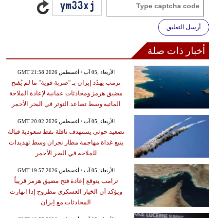
أرسل التعليق
أخبار ذات صلة
GMT 21:58 2026 الأربعاء ,05 آب / أغسطس
ترمب يهدّد إيران بـ "ضربة قوية" ما لم يُفتح
مضيق هرمز ومحادثات عمانية لإعادة الملاحة
المائية وسط تصاعد التوتر في البحر الأحمر
GMT 20:02 2026 الأربعاء ,05 آب / أغسطس
تصعيد حوثي يستهدف ناقلة نفط سعودية قبالة
ينبع غداة مهاجمة مطار نجران وسط تهديدات
للملاحة في البحر الأحمر
GMT 19:57 2026 الأربعاء ,05 آب / أغسطس
ترامب يتوقع إعادة فتح مضيق هرمز قريباً
ويؤكد أن الخيار العسكري مطروح إذا انهارت
المحادثات مع إيران