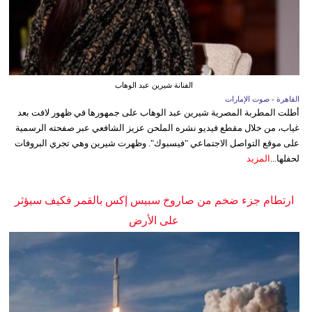
الفنانة شيرين عبد الوهاب
القاهرة - صوت الإمارات
أطلت المطربة المصرية شيرين عبد الوهاب على جمهورها في ظهور لافت بعد
غياب، من خلال مقطع فيديو نشره الملحن عزيز الشافعي عبر صفحته الرسمية
على موقع التواصل الاجتماعي "فيسبوك". وظهرت شيرين وهي تجري البروفات
لحفلها...
المزيد
ارتطام جزء ضخم من صاروخ سبيس إكس بالقمر فكيف سيؤثر
على الأرض