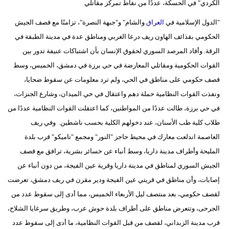
الكردي" في الحسكة، عددًا من نقاط تمركز مقاتلي
مدوَّنات
"الدول الإسلامية في
العراق
والشام" و"جبهة النصرة"، تزامنًا مع قصف الجيش
أبراج
الحكومي بقذائف الهاون ريف درعا الغربي ومناطق عدة في مدينة الطبقة في
الرقة. وأفاد المرصد السوري لحقوق الإنسان بأن اشتباكات عنيفة تدور بين
فيديو
القوات الحكومية ومقاتلي المعارضة في حي برزة في دمشق، الخميس، وسط
سيارات
قصف حكومي على مناطق في الحي، ولم ترد معلومات عن سقوط ضحايا،
ونفذت القوات النظامية حملة دهم واعتقال في حي الميدان، وشارع الجنزات،
في حي برزة، طالت عددًا من المواطنين، كما اعتقلت القوات النظامية عددًا من
طلاب كلية طب الأسنان، عند دخولهم الكلية بحسب ناشطين. وفي ريف
العاصمة اندلعت معارك في محيط حاجز "النور" ومجمع "تاميكو" قرب بلدة
المليحة وأطراف مدينة داريا، وسط أنباء عن خسائر بشرية، ترافق مع قصف
الجيش السوري لمناطق في مدينة داريا وقرية عين الفيجة، من دون أنباء عن
إصابات، وأن مناطق في قريتي عين الفيجة ودير مقرن في ريف دمشق، تعرضت
لقصف حكومي، بعد منتصف ليل الأربعاء الخميس، مما أدى إلى سقوط عدد من
الجرحى، وتتعرض مناطق على أطراف بلدة حوش عرب، وطريق سرغايا الشلاح،
قرب مدينة الزبداني، لقصف من قبل القوات النظامية، ما أدى إلى سقوط عدد