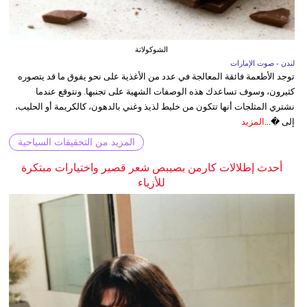
الشوكولاتة
لندن - صوت الإمارات
توجد الأطعمة فائقة المعالجة في عدد من الأغذية على نحو يفوق ما قد يتصوره
كثيرون، وسوف تساعدك هذه الوصفات الشهية على تجنبها. ونتوقع عندما
نشتري المثلجات أنها تتكون من خليط لذيذ وغني بالدهون، كالكريمة أو الحليب،
إلى �...
المزيد
المزيد من التحقيقات السياحية
أحدث إطلالات كارمن بصيبص شعر قصير واختيارات مبتكرة
للأزياء