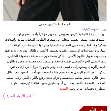
النجمة اللبنانية كارمن بصيبص
بيروت - صوت الإمارات
أبهرت النجمة اللبنانية كارمن بصيبص الجمهور مؤخراً بأحدث ظهور لها، حيث
اعتمدت قصة الشعر القصير متخلية عن شعرها الطويل المعتاد، لتتألق بإطلالات
مبتكرة وخاطفة جمعت بين التصاميم العملية والراقية التي تناسب الأوقات
النهارية والمناسبات الرسمية. ولفتت بصيبص الأنظار بإطلالة عصرية ارتدت فيها
جمبسوت طويل باللون الأسود الداكن بقصة كورسيه ضيقة مكشوفة الكتفين،
بينما انسدل الجزء السفلي بقصة واسعة، ونسقت معه حقيبة يد صغيرة باللون
الأصفر الزبدي ومجوهرات ذهبية ناعمة. وفي ظهور كاجوال آخر، ارتدت كنزة
تريكو باللون البيج الوردي بفتحة عنق مائلة كشفت عن أحد الكتفين، مع بنطال
أبيض عالي الخصر بقصة مستقيمة وحزام جلدي رفيع باللون البني. وعلى صعيد
الإطلالات الفخمة، تألقت بفستان أسود طويل تميز بقصّة الكورسيه العلوية
المطرزة بحبيبات الترتر وتنو...
المزيد
آخر الأخبار الطبية
آخر الأخبار