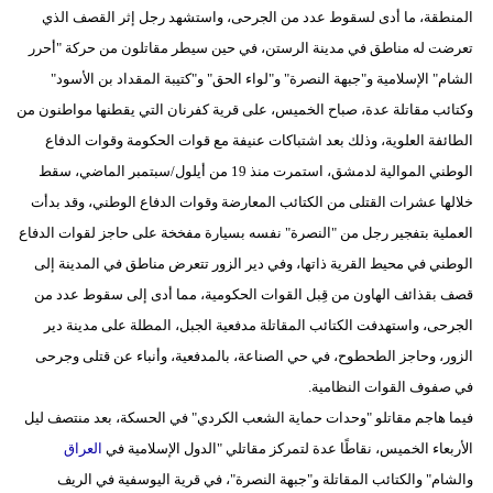
المنطقة، ما أدى لسقوط عدد من الجرحى، واستشهد رجل إثر القصف الذي
تعرضت له مناطق في مدينة الرستن، في حين سيطر مقاتلون من حركة "أحرر
الشام" الإسلامية و"جبهة النصرة" و"لواء الحق" و"كتيبة المقداد بن الأسود"
وكتائب مقاتلة عدة، صباح الخميس، على قرية كفرنان التي يقطنها مواطنون من
الطائفة العلوية، وذلك بعد اشتباكات عنيفة مع قوات الحكومة وقوات الدفاع
الوطني الموالية لدمشق، استمرت منذ 19 من أيلول/سبتمبر الماضي، سقط
خلالها عشرات القتلى من الكتائب المعارضة وقوات الدفاع الوطني، وقد بدأت
العملية بتفجير رجل من "النصرة" نفسه بسيارة مفخخة على حاجز لقوات الدفاع
الوطني في محيط القرية ذاتها، وفي دير الزور تتعرض مناطق في المدينة إلى
قصف بقذائف الهاون من قِبل القوات الحكومية، مما أدى إلى سقوط عدد من
الجرحى، واستهدفت الكتائب المقاتلة مدفعية الجبل، المطلة على مدينة دير
الزور، وحاجز الطحطوح، في حي الصناعة، بالمدفعية، وأنباء عن قتلى وجرحى
في صفوف القوات النظامية.
فيما هاجم مقاتلو "وحدات حماية الشعب الكردي" في الحسكة، بعد منتصف ليل
الأربعاء الخميس، نقاطًا عدة لتمركز مقاتلي "الدول الإسلامية في
العراق
والشام" والكتائب المقاتلة و"جبهة النصرة"، في قرية اليوسفية في الريف