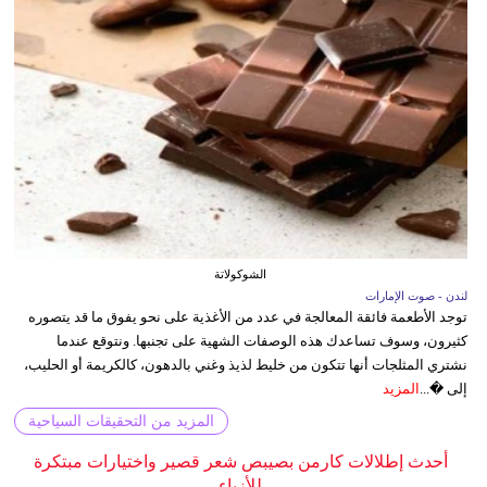
الشوكولاتة
لندن - صوت الإمارات
توجد الأطعمة فائقة المعالجة في عدد من الأغذية على نحو يفوق ما قد يتصوره
كثيرون، وسوف تساعدك هذه الوصفات الشهية على تجنبها. ونتوقع عندما
نشتري المثلجات أنها تتكون من خليط لذيذ وغني بالدهون، كالكريمة أو الحليب،
إلى �...
المزيد
المزيد من التحقيقات السياحية
أحدث إطلالات كارمن بصيبص شعر قصير واختيارات مبتكرة
للأزياء