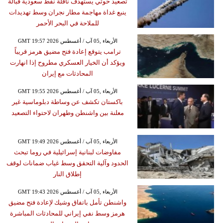
تصعيد حوثي يستهدف ناقلة نفط سعودية قبالة
ينبع غداة مهاجمة مطار نجران وسط تهديدات
للملاحة في البحر الأحمر
GMT 19:57 2026 الأربعاء ,05 آب / أغسطس
ترامب يتوقع إعادة فتح مضيق هرمز قريباً
ويؤكد أن الخيار العسكري مطروح إذا انهارت
المحادثات مع إيران
GMT 19:55 2026 الأربعاء ,05 آب / أغسطس
باكستان تكشف عن وساطة دبلوماسية غير
معلنة بين واشنطن وطهران لاحتواء التصعيد
GMT 19:49 2026 الأربعاء ,05 آب / أغسطس
مفاوضات لبنانية إسرائيلية في روما تبحث
الحدود وآلية التحقق وسط غياب ضمانات لوقف
إطلاق النار
GMT 19:43 2026 الأربعاء ,05 آب / أغسطس
واشنطن تأمل باتفاق وشيك لإعادة فتح مضيق
هرمز وسط نفي إيراني للمحادثات المباشرة