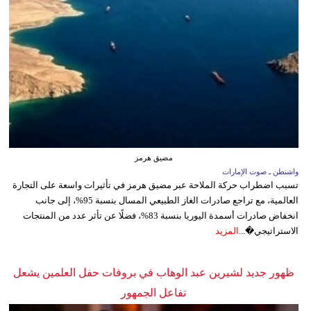
مضيق هرمز
واشنطن ـ صوت الإمارات
تسبب اضطراب حركة الملاحة عبر مضيق هرمز في تأثيرات واسعة على التجارة
العالمية، مع تراجع صادرات الغاز الطبيعي المسال بنسبة 95%، إلى جانب
انخفاض صادرات أسمدة اليوريا بنسبة 83%، فضلًا عن تأثر عدد من المنتجات
الاستراتيجي�...
المزيد
ظهور جديد لشيرين عبد الوهاب في بروفات حفل العلمين يشعل
تفاعل الجمهور