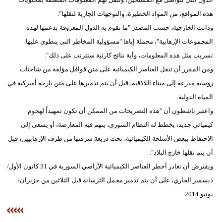
هذه المواقع، من المواد الخطيرة، والتوجهات الجارية لنقلها".
ودانت الخارجية، حسب المصدر "ما تقوم به الدول المعروفة بدعمها لهذه
المجموعات الإرهابية"، محملة إياها "مسؤولية المخاطر التي ينطوي عليها
تسريب مثل هذه المعلومات، وأية نتائج كارثية ستترتب على ذلك".
ومن المقرر أن تنقل العناصر الكيميائية على متن قوافل مؤلفة من شاحنات
روسية مدرعة إلى ميناء اللاذقية، قبل أن يتم تدميرها على متن بارجة أميركية في
المياه الدولية.
واعتبر ناشطون أن "هذه التصريحات من الممكن أن تكون تمهيداً لهجوم
كيميائي جديد، يخطط له النظام السوري، يتهم فيه المعارضة، أو يسعى إلى
الاحتفاظ ببعض الأسلحة الكيميائية، تحت ذريعة سرقتها من طرف الإرهابيين، قبل
أن يتم نقلها خارج البلاد".
ويفترض أن تغادر أخطر العناصر الكيميائية الأراضي السورية في 31 كانون الأول/
ديسمبر الجاري، على أن يتم تدمير مجمل الترسانة قبل الثلاثين من حزيران/
يونيو 2014.