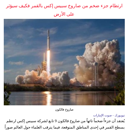
ارتطام جزء ضخم من صاروخ سبيس إكس بالقمر فكيف سيؤثر
على الأرض
صاروخ فالكون
نيويورك - صوت الإمارات
يُعتقد أن جزءاً ضخماً تائهاً من صاروخ فالكون 9 تابع لشركة سبيس إكس ارتطم
بسطح القمر في إحدى المناطق المتوقعة، فيما يترقب العلماء حول العالم صوراً