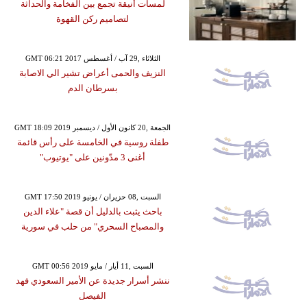
لمسات أنيقة تجمع بين الفخامة والحداثة
لتصاميم ركن القهوة
GMT 06:21 2017 الثلاثاء ,29 آب / أغسطس
النزيف والحمى أعراض تشير الي الاصابة
بسرطان الدم
GMT 18:09 2019 الجمعة ,20 كانون الأول / ديسمبر
طفلة روسية في الخامسة على رأس قائمة
أغنى 3 مدّونين على "يوتيوب"
GMT 17:50 2019 السبت ,08 حزيران / يونيو
باحث يثبت بالدليل أن قصة "علاء الدين
والمصباح السحري" من حلب في سورية
GMT 00:56 2019 السبت ,11 أيار / مايو
ننشر أسرار جديدة عن الأمير السعودي فهد
الفيصل