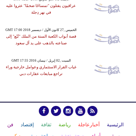
عراقيون يقتلون "تمساحًا ضخمًا" عثروا عليه
في نهر دِجلة
GMT 17:00 2018 الخميس ,27 كانون الأول / ديسمبر
قصة أبواب الكعبة الستة من الملك "تُبّع" إلى
صناعته بالذهب على يد آل سعود
GMT 17:55 2016 السبت ,02 إبريل / نيسان
غياب القرار الاستثماري وعوامل خارجية وراء
تراجع مبايعات عقارات دبي
الرئيسية
أخبارعاجلة
رياضة
ثقافة
إقتصاد
فن
وموسيقى
أزياء
صحة وتغذية
سياحة وسفر
ديكور