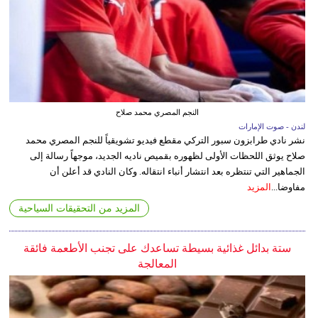
النجم المصري محمد صلاح
لندن - صوت الإمارات
نشر نادي طرابزون سبور التركي مقطع فيديو تشويقياً للنجم المصري محمد
صلاح يوثق اللحظات الأولى لظهوره بقميص ناديه الجديد، موجهاً رسالة إلى
الجماهير التي تنتظره بعد انتشار أنباء انتقاله. وكان النادي قد أعلن أن
مفاوضا...
المزيد
المزيد من التحقيقات السياحية
ستة بدائل غذائية بسيطة تساعدك على تجنب الأطعمة فائقة
المعالجة