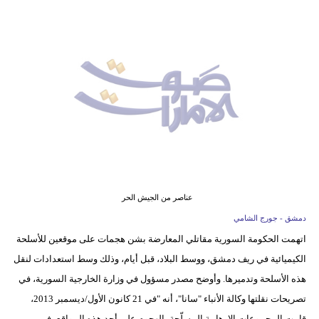
وسفر
ديكور
أخبار
إعلام
تعليم
مرأة
أزياء
عناصر من الجيش الحر
إسلامية
دمشق - جورج الشامي
اتهمت الحكومة السورية مقاتلي المعارضة بشن هجمات على موقعين للأسلحة
علوم
الكيميائية في ريف دمشق، ووسط البلاد، قبل أيام، وذلك وسط استعدادات لنقل
وتكنولوجيا
هذه الأسلحة وتدميرها. وأوضح مصدر مسؤول في وزارة الخارجية السورية، في
بيئة
تصريحات نقلتها وكالة الأنباء "سانا"، أنه "في 21 كانون الأول/ديسمبر 2013،
قامت المجموعات الإرهابية المسلّحة بالهجوم على أحد هذه المواقع، في