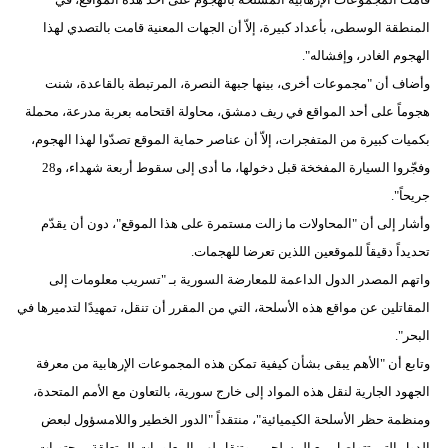
مدوَّنات
المنطقة الوسطى، بأعداد كبيرة، إلاّ أن الجهات المعنية قامت بالتصدي لهذا
الهجوم الغادر، وإفشاله".
أبراج
وأضاف أن "مجموعات أخرى، بينها جبهة النصرة، المرتبطة بالقاعدة، شنت
فيديو
هجوماً على أحد المواقع في ريف دمشق، محاولة اقتحامه بعربة مدرعة، محملة
بكميات كبيرة من المتفجرات، إلاّ أن عناصر حماية الموقع تصدّوا لهذا الهجوم،
سيارات
وفجّروا السيارة المفخخة قبل دخولها، ما أدى إلى سقوط أربعة شهداء، و28
جريحاً".
وأشار إلى أن "المحاولات ما زالت مستمرة على هذا الموقع"، دون أن يقدّم
تحديداً دقيقاً للموقعين اللذين تعرضا للهجمات.
واتهم المصدر الدول الداعمة للمعارضة السورية بـ "تسريب معلومات إلى
المقاتلين عن مواقع هذه الأسلحة، التي من المقرر أن تنقل، تمهيدًا لتدميرها في
البحر".
وتابع أن "الأهم يبقى بشأن كيفية تمكن هذه المجموعات الإرهابية من معرفة
الجهود الجارية لنقل هذه المواد إلى خارج سورية، بالتعاون مع الأمم المتحدة،
ومنظمة حظر الأسلحة الكيميائية"، منتقداً "الدور الخطير واللامسؤول لبعض
الدول التي تتواصل مع المسلحين، وتنقل لهم المعلومات المتعلقة بمحتويات