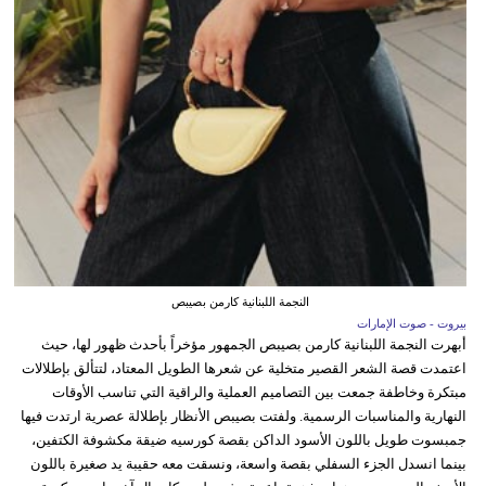
النجمة اللبنانية كارمن بصيبص
بيروت - صوت الإمارات
أبهرت النجمة اللبنانية كارمن بصيبص الجمهور مؤخراً بأحدث ظهور لها، حيث
اعتمدت قصة الشعر القصير متخلية عن شعرها الطويل المعتاد، لتتألق بإطلالات
مبتكرة وخاطفة جمعت بين التصاميم العملية والراقية التي تناسب الأوقات
النهارية والمناسبات الرسمية. ولفتت بصيبص الأنظار بإطلالة عصرية ارتدت فيها
جمبسوت طويل باللون الأسود الداكن بقصة كورسيه ضيقة مكشوفة الكتفين،
بينما انسدل الجزء السفلي بقصة واسعة، ونسقت معه حقيبة يد صغيرة باللون