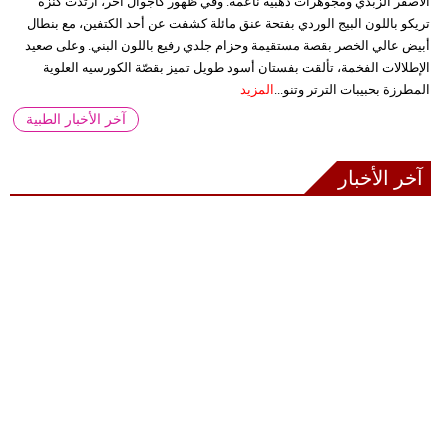
الأصفر الزبدي ومجوهرات ذهبية ناعمة. وفي ظهور كاجوال آخر، ارتدت كنزة
تريكو باللون البيج الوردي بفتحة عنق مائلة كشفت عن أحد الكتفين، مع بنطال
أبيض عالي الخصر بقصة مستقيمة وحزام جلدي رفيع باللون البني. وعلى صعيد
الإطلالات الفخمة، تألقت بفستان أسود طويل تميز بقصّة الكورسيه العلوية
المطرزة بحبيبات الترتر وتنو...
المزيد
آخر الأخبار الطبية
آخر الأخبار