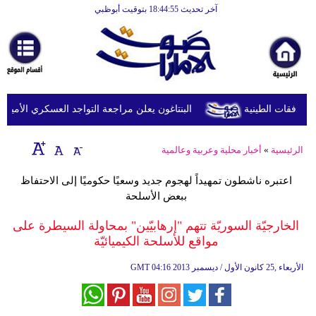
آخر تحديث 18:44:55 بتوقيت أبوظبي
الرئيسية
أخبارعاجلة
رياضة
ثقافة
البنتاغون يعلن مراجعة التواجد العسكري الأميركي ف
إقتصاد
الرئيسية
»
أخبار محلية وعربية وعالمية
فن
اعتبره ناشطون تمهيداً لهجوم جديد وسعيًا حكوميًا إلى الاحتفاظ
وموسيقى
ببعض الأسلحة
أزياء
الخارجيّة السوريّة تتهم "إرهابيّين" بمحاولة السيطرة على
مواقع للأسلحة الكيميائيّة
صحة
04:16 2013 الأربعاء ,25 كانون الأول / ديسمبر
GMT
وتغذية
سياحة