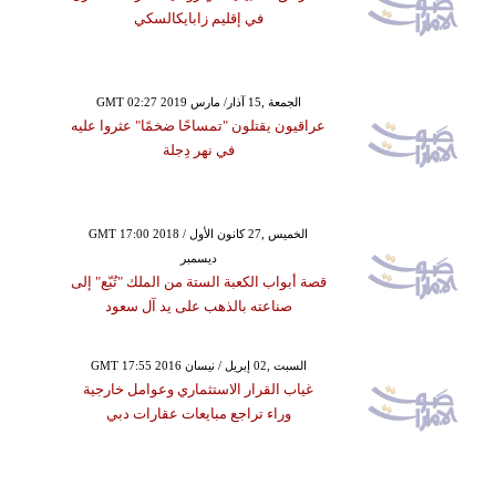
في إقليم زابايكالسكي
GMT 02:27 2019 الجمعة ,15 آذار/ مارس
عراقيون يقتلون "تمساحًا ضخمًا" عثروا عليه
في نهر دِجلة
GMT 17:00 2018 الخميس ,27 كانون الأول /
ديسمبر
قصة أبواب الكعبة الستة من الملك "تُبّع" إلى
صناعته بالذهب على يد آل سعود
GMT 17:55 2016 السبت ,02 إبريل / نيسان
غياب القرار الاستثماري وعوامل خارجية
وراء تراجع مبايعات عقارات دبي