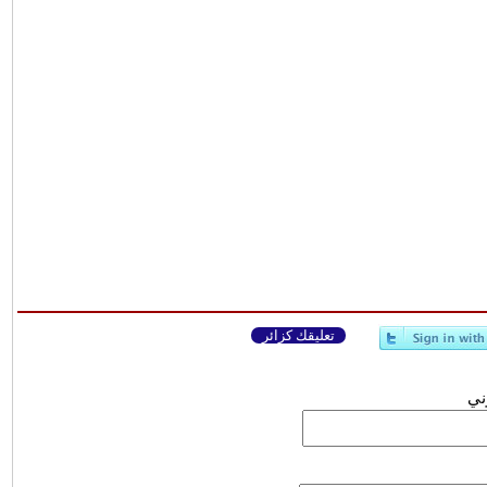
تعليقك كزائر
وني