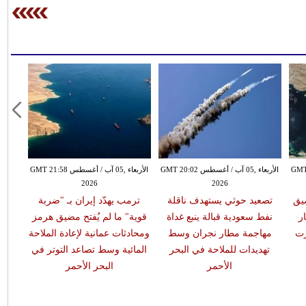
طس GMT 19:57
الأربعاء ,05 آب / أغسطس GMT 20:02
الأربعاء ,05 آب / أغسطس GMT 21:58
2026
2026
يق
تصعيد حوثي يستهدف ناقلة
ترمب يهدّد إيران بـ "ضربة
ر
نفط سعودية قبالة ينبع غداة
قوية" ما لم يُفتح مضيق هرمز
رت
مهاجمة مطار نجران وسط
ومحادثات عمانية لإعادة الملاحة
تهديدات للملاحة في البحر
المائية وسط تصاعد التوتر في
الأحمر
البحر الأحمر