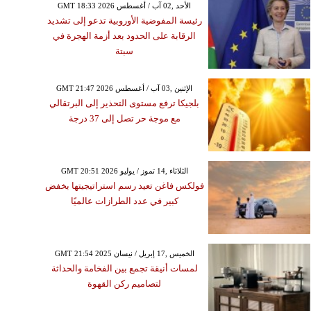
GMT 18:33 2026 الأحد ,02 آب / أغسطس
رئيسة المفوضية الأوروبية تدعو إلى تشديد
الرقابة على الحدود بعد أزمة الهجرة في
سبتة
GMT 21:47 2026 الإثنين ,03 آب / أغسطس
بلجيكا ترفع مستوى التحذير إلى البرتقالي
مع موجة حر تصل إلى 37 درجة
GMT 20:51 2026 الثلاثاء ,14 تموز / يوليو
فولكس فاغن تعيد رسم استراتيجيتها بخفض
كبير في عدد الطرازات عالميًا
GMT 21:54 2025 الخميس ,17 إبريل / نيسان
لمسات أنيقة تجمع بين الفخامة والحداثة
لتصاميم ركن القهوة