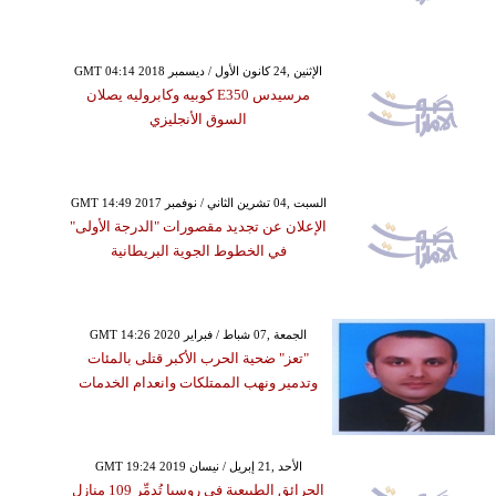
GMT 04:14 2018 الإثنين ,24 كانون الأول / ديسمبر
مرسيدس E350 كوبيه وكابروليه يصلان
السوق الأنجليزي
GMT 14:49 2017 السبت ,04 تشرين الثاني / نوفمبر
الإعلان عن تجديد مقصورات "الدرجة الأولى"
في الخطوط الجوية البريطانية
GMT 14:26 2020 الجمعة ,07 شباط / فبراير
"تعز" ضحية الحرب الأكبر قتلى بالمئات
وتدمير ونهب الممتلكات وانعدام الخدمات
GMT 19:24 2019 الأحد ,21 إبريل / نيسان
الحرائق الطبيعية في روسيا تُدمِّر 109 منازل