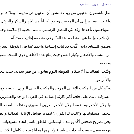
دمشق - جورج الشامي
نقل ناشطون مدنيون من ريف دمشق أن مدنيين في مدينة "دوما" قاموا بم
ولفتت المصادر إلى أن المدنيين وجدوا أطناناً من الأرز والسكر والبرغل
المهاجمون بأخذها. وقد بيّن الناطق الرسمي باسم الجبهة الإسلامية وجي
الإسلام"، وإنما هي لمنظمة "عدالة"، وهي منظمة إغاثية مستقلّة.
وضمن السياق ذاته، أكّدت فعاليات إنسانية واجتماعية في الغوطة الش
وصحية.
وبيّنت الفعاليات أنّ سكان الغوطة اليوم يعانون من فقرٍ شديد، حيث يلج
والأمراض.
وبيّن كل من المكتب الإغاثي الموحد والمكتب الطبي الثوري الموحد ومج
الشرقية باتت على حافة أكبر كارثة إنسانية في القرن الواحد والعشرين"،
والهلال الأحمر ومنظمة الهلال الأحمر العربي السوري ومنظمة الصحة العال
بتحمل مسؤولياتها و"التحرك الفوري" لتمرير قوافل الإغاثة الغذائية والطي
وفي تصريح صحفي أكّد يوسف البستاني الناطق باسم اتحاد تنسيقيات الثورة
ورقية تعمل حسب أجندات سياسية ولا يهمها معاناة شعب كامل لثلاث س