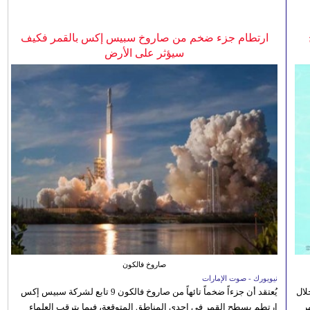
ارتطام جزء ضخم من صاروخ سبيس إكس بالقمر فكيف
سيؤثر على الأرض
صاروخ فالكون
نيويورك - صوت الإمارات
الصيفي لعام 2026، من خلال
يُعتقد أن جزءاً ضخماً تائهاً من صاروخ فالكون 9 تابع لشركة سبيس إكس
ر
ارتطم بسطح القمر في إحدى المناطق المتوقعة، فيما يترقب العلماء