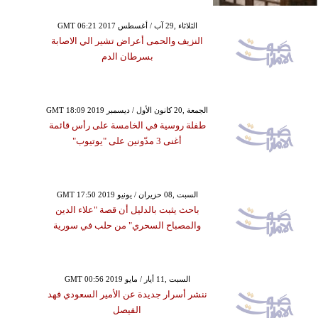
GMT 06:21 2017 الثلاثاء ,29 آب / أغسطس
النزيف والحمى أعراض تشير الي الاصابة
بسرطان الدم
GMT 18:09 2019 الجمعة ,20 كانون الأول / ديسمبر
طفلة روسية في الخامسة على رأس قائمة
أغنى 3 مدّونين على "يوتيوب"
GMT 17:50 2019 السبت ,08 حزيران / يونيو
باحث يثبت بالدليل أن قصة "علاء الدين
والمصباح السحري" من حلب في سورية
GMT 00:56 2019 السبت ,11 أيار / مايو
ننشر أسرار جديدة عن الأمير السعودي فهد
الفيصل