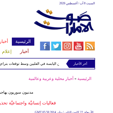
السبت 8 آب / أغسطس 2026
الرئيسية
أخبار
أخبار
إعلام
أخر الأخبار
الاستوائية "مايماي" تقترب من اليابسة في الفلبين وسط توقعات بتراجع قوتها
الرئيسية
»
أخبار محلية وعربية وعالمية
مدنيون سوريون يهاجم
فعاليات إنسانيَّة واجتماعيَّة ت
05:59 2014 الأربعاء ,22 كانون الثاني / يناير
GMT