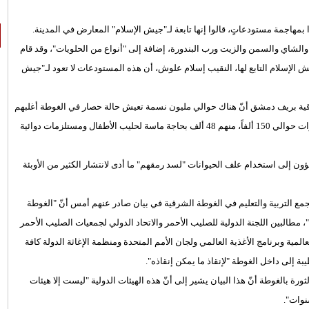
هاجمة مستودعاتٍ، قالوا إنها تابعة لـ"جيش الإسلام" المعارض في المدينة.
 والشاي والسمن والزيت ورب البندورة، إضافة إلى "أنواع من الحلويات"، وقد قام
ش الإسلام التابع لها، النقيب إسلام علوش، أن هذه المستودعات لا تعود لـ"جيش
رقية بريف دمشق أنّ هناك حوالي مليون نسمة تعيش حالة حصار في الغوطة أغلبهم
من النساء والأطفال وكبار السن حيث يبلغ عدد الأطفال دون الست سنوات حوالي 150 ألفاً، منهم 48 ألف بحاجة ماسة لحليب الأطفال ومستلزمات دوائية
ؤون إلى استخدام علف الحيوانات "لسد رمقهم" ما أدى لانتشار الكثير من الأوبئة
مع التربية والتعليم في الغوطة الشرقية في بيان صادر عنهم أمس أنّ "الغوطة
 مطالبين اللجنة الدولية للصليب الأحمر والاتحاد الدولي لجمعيات الصليب الأحمر
مية وبرنامج الأغذية العالمي ولجان الأمم المتحدة ومنظمة الإغاثة الدولة كافة
بة إلى داخل الغوطة "لإنقاذ ما يمكن إنقاذه".
 بالغوطة أنّ هذا البيان يشير إلى أنّ هذه الهيئات الدولية "ليست إلا هيئات
نوات".