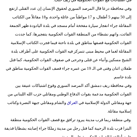
مدوَّنات
وفي محافظة درعا قال المرصد السوري لحقوق الإنسان إن عدد القتلى ارتفع
إلى 50 بينهم 5 أطفال، و 17 مواطناً من عائلة واحدة، و18 مقاتلاً من الكتائب
أبراج
المقاتلة جراء انفجار سيارة مفخخة أمام مسجد في بلدة اليادودة ظهر الجمعة
فيديو
الفائت، واتهم نشطاء من المنطقة القوات الحكومية بتفجيرها، كما جددت
القوات الحكومية قصفها مناطق في بلدة ناحتة فيما فجرت الكتائب الإسلامية
سيارات
المقاتلة لغما في محيط مبنى تتمركز فيه القوات الحكومية على أطراف بلدة
الشيخ مسكين وأنباء عن قتلى وجرحى في صفوف القوات الحكومية، كما قتل
طفلان اثنان وفتى في الـ 19 من عمره جراء قصف القوات الحكومية مناطق في
بلدة جاسم.
وفي محافظة ريف دمشق أكد المرصد السوري وقوع اشتباكات عنيفة بين
القوات الحكومية مدعمة بقوات الدفاع الوطني ومقاتلي حزب الله اللبناني من
جهة ومقاتلي الدولة الإسلامية في
العراق
والشام ومقاتلي جبهة النصرة وكتائب
إسلامية مقاتلة.
وفي منطقة ريما قرب مدينة يبرود ترافق مع قصف القوات الحكومية منطقة
البترا قرب بلدة الرحيبة كما قتل رجل من مدينة زملكا جراء إصابته بشظايا قذيفة
هاون أطلقتها القوات الحكومية على المدينة.