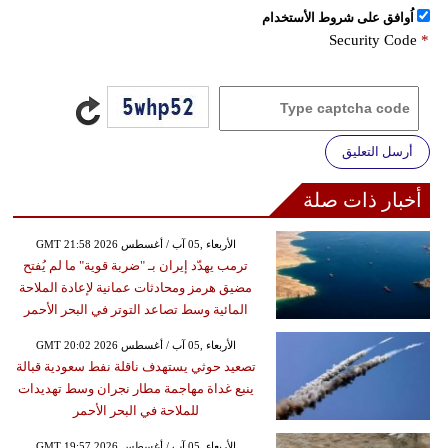
اُوافق على شروط الأستخدام
Security Code
*
أرسل التعليق
أخبار ذات صلة
GMT 21:58 2026 الأربعاء ,05 آب / أغسطس
ترمب يهدّد إيران بـ "ضربة قوية" ما لم يُفتح
مضيق هرمز ومحادثات عمانية لإعادة الملاحة
المائية وسط تصاعد التوتر في البحر الأحمر
GMT 20:02 2026 الأربعاء ,05 آب / أغسطس
تصعيد حوثي يستهدف ناقلة نفط سعودية قبالة
ينبع غداة مهاجمة مطار نجران وسط تهديدات
للملاحة في البحر الأحمر
GMT 19:57 2026 الأربعاء ,05 آب / أغسطس