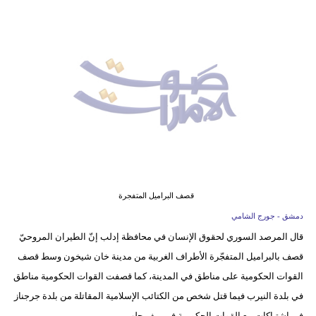
وسفر
ديكور
أخبار
إعلام
تعليم
مرأة
أزياء
قصف البراميل المتفجرة
إسلامية
دمشق - جورج الشامي
قال المرصد السوري لحقوق الإنسان في محافظة إدلب إنّ الطيران المروحيّ
علوم
قصف بالبراميل المتفجّرة الأطراف الغربية من مدينة خان شيخون وسط قصف
وتكنولوجيا
القوات الحكومية على مناطق في المدينة، كما قصفت القوات الحكومية مناطق
بيئة
في بلدة النيرب فيما قتل شخص من الكتائب الإسلامية المقاتلة من بلدة جرجناز
في اشتباكات مع القوات الحكومية في ريف حلب.