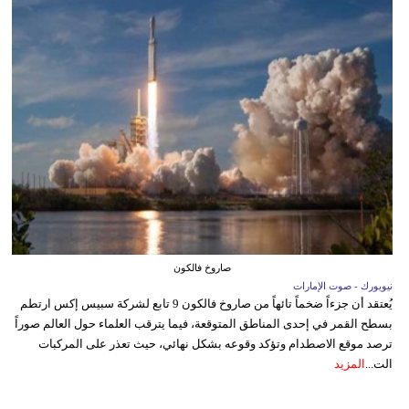
صاروخ فالكون
نيويورك - صوت الإمارات
يُعتقد أن جزءاً ضخماً تائهاً من صاروخ فالكون 9 تابع لشركة سبيس إكس ارتطم
بسطح القمر في إحدى المناطق المتوقعة، فيما يترقب العلماء حول العالم صوراً
ترصد موقع الاصطدام وتؤكد وقوعه بشكل نهائي، حيث تعذر على المركبات
الت...
المزيد