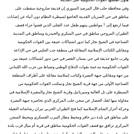
وفي محافظة حلب قال المرصد السوري إن قذيفة صاروخية سقطت على
مناطق في حي السريان القدينة الخاضع لسيطرة النظام دون أنباء عن إصابات
فيما ارتفع إلى 7 مواطنين بينهم طفل عدد القتلى الذين قضوا جراء قصف
الطيران المروحي مناطق في حيي السكري والحيدرية ومناطق في المدينة
الصناعية في الشيخ نجار كما تدور اشتباكات عنيفة بين القوات الحكومية
ومقاتلي الكتائب الإسلامية المقاتلة في منطقة جب الجلبي في حي الإذاعة
وقرب جامع حذيفة في حي بستان القصر في حين تدور اشتباكات عنيفة بين
القوات الحكومية مدعمة بقوات الدفاع الوطني وضباط من حزب الله اللبناني
من جهة ومقاتلي جبهة النصرة وكتائب إسلامية مقاتلة على أطراف المنطقة
الصناعية الأولى من جهة قرية الشيخ نجار وتمكنت القوات الحكومية من
السيطرة على تل الغالية وسيرياتيل وقرية الشيخ نجار والمقبرة الإسلامية في
محاولة منها لفك الحصار عن سجن حلب المركزي الذي تحاصره جبهة النصرة
وحركة أحرار الشام الإسلامية كما فتح الطيران الحربي نيران رشاشاته الثقيلة
على مناطق في بلدة دير حافر ومحيط مطار النيرب العسكري ومحيط السجن
المركزي ترافق مع قصف القوات الحكومية مناطق في قرية أم ميال قرب بلدة
خناصر في ريف حلب الجنوبي الشرقي كما وردت معلومات عن مقتل 3 عناصر