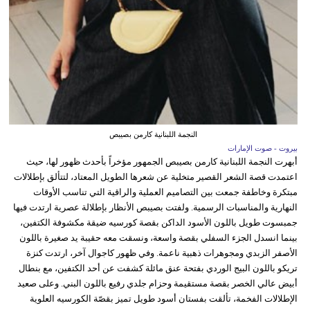
النجمة اللبنانية كارمن بصيبص
بيروت - صوت الإمارات
أبهرت النجمة اللبنانية كارمن بصيبص الجمهور مؤخراً بأحدث ظهور لها، حيث
اعتمدت قصة الشعر القصير متخلية عن شعرها الطويل المعتاد، لتتألق بإطلالات
مبتكرة وخاطفة جمعت بين التصاميم العملية والراقية التي تناسب الأوقات
النهارية والمناسبات الرسمية. ولفتت بصيبص الأنظار بإطلالة عصرية ارتدت فيها
جمبسوت طويل باللون الأسود الداكن بقصة كورسيه ضيقة مكشوفة الكتفين،
بينما انسدل الجزء السفلي بقصة واسعة، ونسقت معه حقيبة يد صغيرة باللون
الأصفر الزبدي ومجوهرات ذهبية ناعمة. وفي ظهور كاجوال آخر، ارتدت كنزة
تريكو باللون البيج الوردي بفتحة عنق مائلة كشفت عن أحد الكتفين، مع بنطال
أبيض عالي الخصر بقصة مستقيمة وحزام جلدي رفيع باللون البني. وعلى صعيد
الإطلالات الفخمة، تألقت بفستان أسود طويل تميز بقصّة الكورسيه العلوية