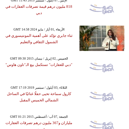
GMT 11:45 2015 الإثنين ,07 أيلول / سبتمبر
818 مليون درهم قيمة تصرفات العقارات في
دبي
GMT 14:58 2024 الأربعاء ,01 أيار / مايو
ثناء جابري تؤكد على أهمية المونتيسوري في
الشمول الثقافي والتعليم
GMT 09:30 2015 الخميس ,02 إبريل / نيسان
"دبي للعقارات" تستكمل بيع الـ"تاون هاوس"
GMT 17:19 2019 الثلاثاء ,03 أيلول / سبتمبر
كارول سماحة تحيى حفلًا غنائيًا في الساحل
الشمالي الخميس المقبل
GMT 01:21 2015 الجمعة ,07 آب / أغسطس
ملياران و367 مليون درهم تصرفات العقارات