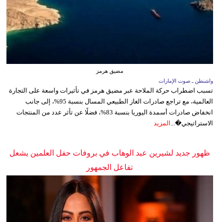
مضيق هرمز
واشنطن ـ صوت الإمارات
تسبب اضطراب حركة الملاحة عبر مضيق هرمز في تأثيرات واسعة على التجارة
العالمية، مع تراجع صادرات الغاز الطبيعي المسال بنسبة 95%، إلى جانب
انخفاض صادرات أسمدة اليوريا بنسبة 83%، فضلًا عن تأثر عدد من المنتجات
الاستراتيجي�...
المزيد
ظهور جديد لشيرين عبد الوهاب في بروفات حفل العلمين يشعل
تفاعل الجمهور