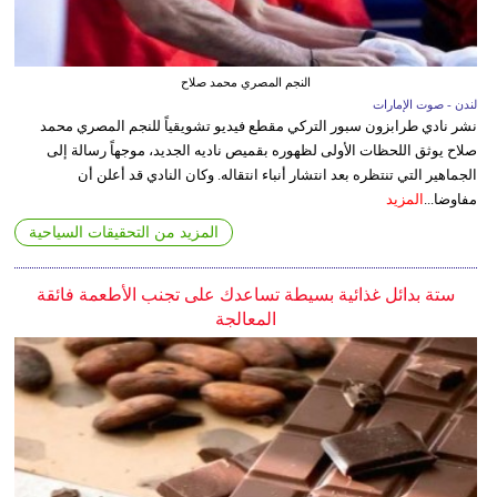
النجم المصري محمد صلاح
لندن - صوت الإمارات
نشر نادي طرابزون سبور التركي مقطع فيديو تشويقياً للنجم المصري محمد
صلاح يوثق اللحظات الأولى لظهوره بقميص ناديه الجديد، موجهاً رسالة إلى
الجماهير التي تنتظره بعد انتشار أنباء انتقاله. وكان النادي قد أعلن أن
مفاوضا...
المزيد
المزيد من التحقيقات السياحية
ستة بدائل غذائية بسيطة تساعدك على تجنب الأطعمة فائقة
المعالجة