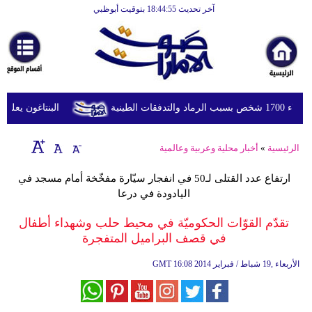
آخر تحديث 18:44:55 بتوقيت أبوظبي
الرئيسية
أخبارعاجلة
رياضة
ثقافة
لطينية
البنتاغون يعلن مر
إقتصاد
الرئيسية
»
أخبار محلية وعربية وعالمية
فن
ارتفاع عدد القتلى لـ50 في انفجار سيّارة مفخّخة أمام مسجد في
وموسيقى
اليادودة في درعا
أزياء
تقدّم القوّات الحكوميّة في محيط حلب وشهداء أطفال
في قصف البراميل المتفجرة
صحة
16:08 2014 الأربعاء ,19 شباط / فبراير
GMT
وتغذية
سياحة