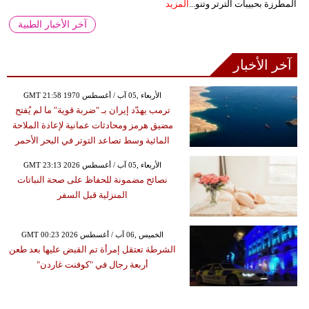
المطرزة بحبيبات الترتر وتنو...
المزيد
آخر الأخبار الطبية
آخر الأخبار
GMT 21:58 1970 الأربعاء ,05 آب / أغسطس
ترمب يهدّد إيران بـ "ضربة قوية" ما لم يُفتح
مضيق هرمز ومحادثات عمانية لإعادة الملاحة
المائية وسط تصاعد التوتر في البحر الأحمر
GMT 23:13 2026 الأربعاء ,05 آب / أغسطس
نصائح مضمونة للحفاظ على صحة النباتات
المنزلية قبل السفر
GMT 00:23 2026 الخميس ,06 آب / أغسطس
الشرطة تعتقل إمرأة تم القبض عليها بعد طعن
أربعة رجال في "كوفنت غاردن"