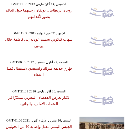
GMT 21:38 2013 الخميس ,14 آذار/ مارس
زوجان بريطانيان يوثقان رحلتهما حول العالم
بصور لأقدامهم
GMT 15:36 2017 الإثنين ,31 تموز / يوليو
شهاب كنكوني يحسم عودته إلى كاظمة خلال
يومين
GMT 06:55 2017 الجمعة ,22 أيلول / سبتمبر
جهّزي حديقة منزلك واستعدي لاستقبال فصل
الشتاء
GMT 21:01 2016 السبت ,05 آذار/ مارس
الكبار يعرض القفطان المغربي متميّزًا في
الفتحات الأمامية والجانبية
GMT 01:06 2021 السبت ,16 تشرين الأول / أكتوبر
الجيش اليمني مقتل وإصابة 40 من الحوثيين