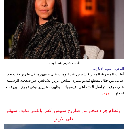
الفنانة شيرين عبد الوهاب
القاهرة - صوت الإمارات
أطلت المطربة المصرية شيرين عبد الوهاب على جمهورها في ظهور لافت بعد
غياب، من خلال مقطع فيديو نشره الملحن عزيز الشافعي عبر صفحته الرسمية
على موقع التواصل الاجتماعي "فيسبوك". وظهرت شيرين وهي تجري البروفات
لحفلها...
المزيد
ارتطام جزء ضخم من صاروخ سبيس إكس بالقمر فكيف سيؤثر
على الأرض