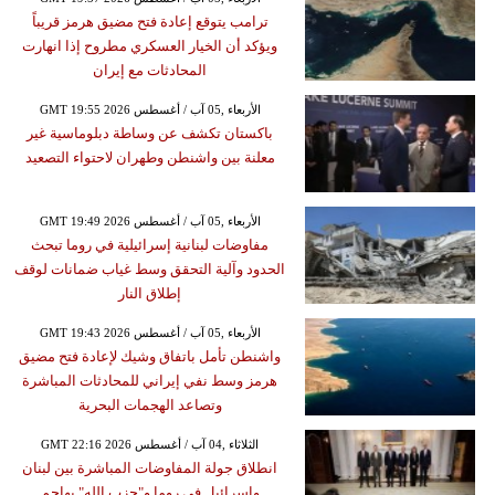
ترامب يتوقع إعادة فتح مضيق هرمز قريباً
ويؤكد أن الخيار العسكري مطروح إذا انهارت
المحادثات مع إيران
GMT 19:55 2026 الأربعاء ,05 آب / أغسطس
باكستان تكشف عن وساطة دبلوماسية غير
معلنة بين واشنطن وطهران لاحتواء التصعيد
GMT 19:49 2026 الأربعاء ,05 آب / أغسطس
مفاوضات لبنانية إسرائيلية في روما تبحث
الحدود وآلية التحقق وسط غياب ضمانات لوقف
إطلاق النار
GMT 19:43 2026 الأربعاء ,05 آب / أغسطس
واشنطن تأمل باتفاق وشيك لإعادة فتح مضيق
هرمز وسط نفي إيراني للمحادثات المباشرة
وتصاعد الهجمات البحرية
GMT 22:16 2026 الثلاثاء ,04 آب / أغسطس
انطلاق جولة المفاوضات المباشرة بين لبنان
وإسرائيل في روما و"حزب الله" يهاجم