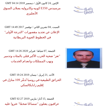
GMT 04:14 2018 الإثنين ,24 كانون الأول / ديسمبر
مرسيدس E350 كوبيه وكابروليه يصلان السوق
الأنجليزي
GMT 14:49 2017 السبت ,04 تشرين الثاني / نوفمبر
الإعلان عن تجديد مقصورات "الدرجة الأولى"
في الخطوط الجوية البريطانية
GMT 14:26 2020 الجمعة ,07 شباط / فبراير
"تعز" ضحية الحرب الأكبر قتلى بالمئات وتدمير
ونهب الممتلكات وانعدام الخدمات
GMT 19:24 2019 الأحد ,21 إبريل / نيسان
الحرائق الطبيعية في روسيا تُدمِّر 109 منازل في
إقليم زابايكالسكي
GMT 02:27 2019 الجمعة ,15 آذار/ مارس
عراقيون يقتلون "تمساحًا ضخمًا" عثروا عليه