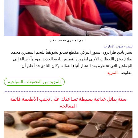
النجم المصري محمد صلاح
لندن - صوت الإمارات
نشر نادي طرابزون سبور التركي مقطع فيديو تشويقياً للنجم المصري محمد
صلاح يوثق اللحظات الأولى لظهوره بقميص ناديه الجديد، موجهاً رسالة إلى
الجماهير التي تنتظره بعد انتشار أنباء انتقاله. وكان النادي قد أعلن أن
مفاوضا...
المزيد
المزيد من التحقيقات السياحية
ستة بدائل غذائية بسيطة تساعدك على تجنب الأطعمة فائقة
المعالجة