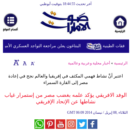
آخر تحديث 18:44:55 بتوقيت أبوظبي
الرئيسية
أخبارعاجلة
رياضة
ثقافة
البنتاغون يعلن مراجعة التواجد العسكري الأميركي ف
إقتصاد
الرئيسية
»
أخبار محلية وعربية وعالمية
فن
اعتبر أنَّ نشاط فهمي المكثف في إفريقيا والعالم نجح في إعادة
وموسيقى
مصر إلى القارة السمراء
أزياء
الوفد الافريقي يؤكد علمه بغضب مصر من إستمرار غياب
نشاطها عن الإتحاد الإفريقي
صحة
06:09 2014 الثلاثاء ,08 إبريل / نيسان
GMT
وتغذية
سياحة