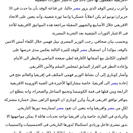
مدوَّنات
وأعرب رئيس الوفد الذي يزور
مصر
حاليا، عن قناعة الوفد بأن ما حدث في 30
حزيران/يونيو لم يكن انقلاباُ عسكريا وانما ثورة شعبية، وأنه يتعين على الاتحاد
أبراج
الافريقي خلال الأسابيع والشهور المقبلة مراجعة هذه المواثيق الافريقية للأخذ
فيديو
فى الاعتبار الثورات الشعبية بعد التجربة المصرية.
وبحسب بيان صحافي، رحب الوزير المصري نبيل فهمي خلال اللقاء أمس الاثنين
سيارات
بالوفد، مؤكدا أن استقبال
مصر
للوفد للمرة الثالثة يعكس مدى حرصها على
التعاون الكامل مع أشقائها الأفارقة لطي صفحة الماضي والنظر الى الأمام
وإعادة النظر في القرار السابق لمجلس السلم والأمن الأفريقي.
وأشار كوناري إلى أن نشاط الوزير فهمي المكثف في إفريقيا والعالم نجح في
إعادة
مصر
الى أفريقيا، خاصة مشاركتها الأخيرة في القمة الاوروبية الافريقية
الرابعة ومن قبلها فى قمة الكوميسا وتجمع الساحل والصحراء، وانه يتطلع ان
يتوافر توافق افريقى قريباً، وكرر كونارى ان الوضع الراهن يمثل خسارة مشتركة
لكلٍ من
مصر
وافريقيا وانه يتعين ان تعود
مصر
لممارسة دورها التاريخي
والريادي في القارة، خاصة وان افريقيا تواجه تحديات هائلة لا يمكن مواجهتها الا
بدور مصرى فاعل وريادي استكمالا لدورها التاريخى فى الخمسينيات والستينيات
فى عهد الرئيس جمال عبد الناصر ودعمها الكامل لكل حركات التحرر الوطني،