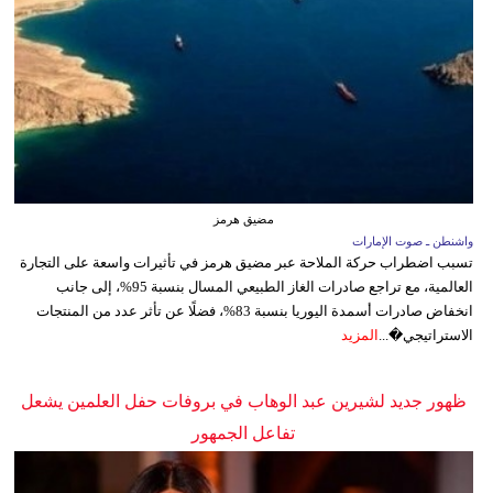
مضيق هرمز
واشنطن ـ صوت الإمارات
تسبب اضطراب حركة الملاحة عبر مضيق هرمز في تأثيرات واسعة على التجارة
العالمية، مع تراجع صادرات الغاز الطبيعي المسال بنسبة 95%، إلى جانب
انخفاض صادرات أسمدة اليوريا بنسبة 83%، فضلًا عن تأثر عدد من المنتجات
الاستراتيجي�...
المزيد
ظهور جديد لشيرين عبد الوهاب في بروفات حفل العلمين يشعل
تفاعل الجمهور