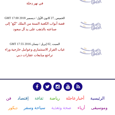
في نهر دِجلة
GMT 17:00 2018 الخميس ,27 كانون الأول / ديسمبر
قصة أبواب الكعبة الستة من الملك "تُبّع" إلى
صناعته بالذهب على يد آل سعود
GMT 17:55 2016 السبت ,02 إبريل / نيسان
غياب القرار الاستثماري وعوامل خارجية وراء
تراجع مبايعات عقارات دبي
الرئيسية
أخبارعاجلة
رياضة
ثقافة
إقتصاد
فن
وموسيقى
أزياء
صحة وتغذية
سياحة وسفر
ديكور