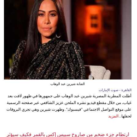
الفنانة شيرين عبد الوهاب
القاهرة - صوت الإمارات
أطلت المطربة المصرية شيرين عبد الوهاب على جمهورها في ظهور لافت بعد
غياب، من خلال مقطع فيديو نشره الملحن عزيز الشافعي عبر صفحته الرسمية
على موقع التواصل الاجتماعي "فيسبوك". وظهرت شيرين وهي تجري البروفات
لحفلها...
المزيد
ارتطام جزء ضخم من صاروخ سبيس إكس بالقمر فكيف سيؤثر