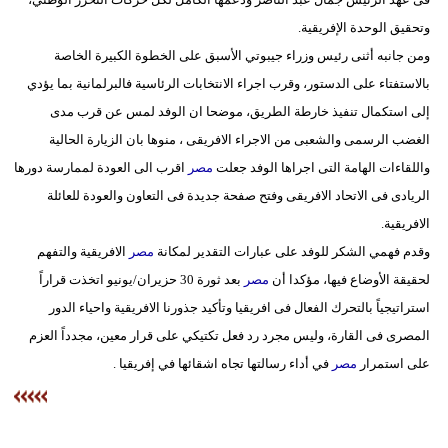
وتحقيق الوحدة الإفريقية.
ومن جانبه أثنى رئيس وزراء جيبوتي الأسبق على الخطوة الكبيرة الخاصة
بالاستفتاء على الدستور، وقرب اجراء الانتخابات الرئاسية فالبرلمانية بما يؤدي
إلى استكمال تنفيذ خارطة الطريق، موضحا ان الوفد لمس عن قرب مدى
الغضب الرسمى والشعبى من الاجراء الافريقى ، منوها بان الزيارة الحالية
واللقاءات الهامة التى اجراها الوفد جعلت
مصر
اقرب الى العودة لممارسة دورها
الريادى فى الاتحاد الافريقى وفتح صفحة جديدة فى التعاون والعودة للعائلة
الافريقية.
وقدم فهمي الشكر للوفد على عبارات التقدير لمكانة
مصر
الافريقية والتفهم
لحقيقة الأوضاع فيها، مؤكدا أن
مصر
بعد ثورة 30 حزيران/يونيو اتخذت قراراً
استراتيجياً بالتحرك الفعال فى افريقيا وتأكيد جذورنا الافريقية واحياء الدور
المصرى فى القارة، وليس مجرد رد فعل تكتيكي على قرار معين، مجدداً العزم
على استمرار
مصر
في أداء رسالتها تجاه اشقائها في إفريقيا .