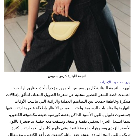
النجمة اللبنانية كارمن بصيبص
بيروت - صوت الإمارات
أبهرت النجمة اللبنانية كارمن بصيبص الجمهور مؤخراً بأحدث ظهور لها، حيث
اعتمدت قصة الشعر القصير متخلية عن شعرها الطويل المعتاد، لتتألق بإطلالات
مبتكرة وخاطفة جمعت بين التصاميم العملية والراقية التي تناسب الأوقات
النهارية والمناسبات الرسمية. ولفتت بصيبص الأنظار بإطلالة عصرية ارتدت فيها
جمبسوت طويل باللون الأسود الداكن بقصة كورسيه ضيقة مكشوفة الكتفين،
بينما انسدل الجزء السفلي بقصة واسعة، ونسقت معه حقيبة يد صغيرة باللون
الأصفر الزبدي ومجوهرات ذهبية ناعمة. وفي ظهور كاجوال آخر، ارتدت كنزة
تريكو باللون البيج الوردي بفتحة عنق مائلة كشفت عن أحد الكتفين، مع بنطال