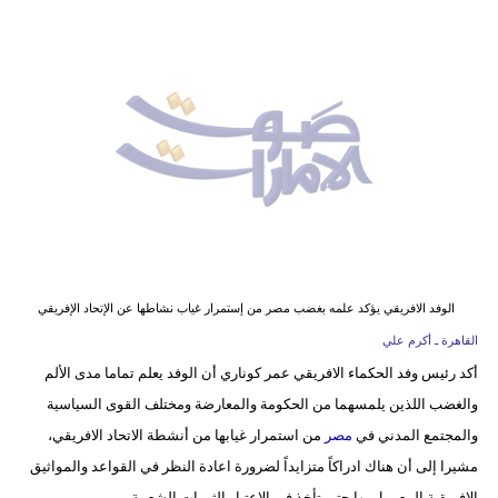
وسفر
ديكور
أخبار
إعلام
تعليم
مرأة
أزياء
الوفد الافريقي يؤكد علمه بغضب مصر من إستمرار غياب نشاطها عن الإتحاد الإفريقي
إسلامية
القاهرة ـ أكرم علي
أكد رئيس وفد الحكماء الافريقي عمر كوناري أن الوفد يعلم تماما مدى الألم
علوم
والغضب اللذين يلمسهما من الحكومة والمعارضة ومختلف القوى السياسية
وتكنولوجيا
والمجتمع المدني في
مصر
من استمرار غيابها من أنشطة الاتحاد الافريقي،
بيئة
مشيرا إلى أن هناك ادراكاً متزايداً لضرورة اعادة النظر في القواعد والمواثيق
الافريقية المعمول بها حتى تأخذ في الاعتبار الثورات الشعبية.