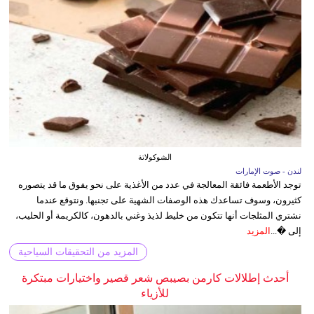
الشوكولاتة
لندن - صوت الإمارات
توجد الأطعمة فائقة المعالجة في عدد من الأغذية على نحو يفوق ما قد يتصوره
كثيرون، وسوف تساعدك هذه الوصفات الشهية على تجنبها. ونتوقع عندما
نشتري المثلجات أنها تتكون من خليط لذيذ وغني بالدهون، كالكريمة أو الحليب،
إلى �...
المزيد
المزيد من التحقيقات السياحية
أحدث إطلالات كارمن بصيبص شعر قصير واختيارات مبتكرة
للأزياء