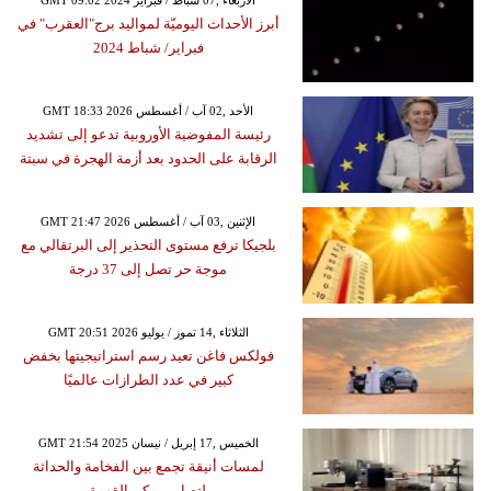
GMT 09:02 2024 الأربعاء ,07 شباط / فبراير
أبرز الأحداث اليوميّة لمواليد برج"العقرب" في
فبراير/ شباط 2024
GMT 18:33 2026 الأحد ,02 آب / أغسطس
رئيسة المفوضية الأوروبية تدعو إلى تشديد
الرقابة على الحدود بعد أزمة الهجرة في سبتة
GMT 21:47 2026 الإثنين ,03 آب / أغسطس
بلجيكا ترفع مستوى التحذير إلى البرتقالي مع
موجة حر تصل إلى 37 درجة
GMT 20:51 2026 الثلاثاء ,14 تموز / يوليو
فولكس فاغن تعيد رسم استراتيجيتها بخفض
كبير في عدد الطرازات عالميًا
GMT 21:54 2025 الخميس ,17 إبريل / نيسان
لمسات أنيقة تجمع بين الفخامة والحداثة
لتصاميم ركن القهوة