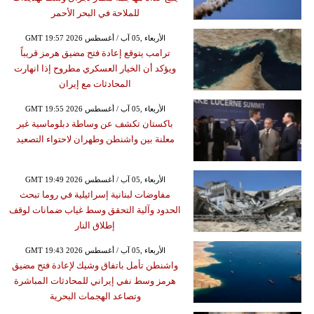
للملاحة في البحر الأحمر
GMT 19:57 2026 الأربعاء ,05 آب / أغسطس
ترامب يتوقع إعادة فتح مضيق هرمز قريباً
ويؤكد أن الخيار العسكري مطروح إذا انهارت
المحادثات مع إيران
GMT 19:55 2026 الأربعاء ,05 آب / أغسطس
باكستان تكشف عن وساطة دبلوماسية غير
معلنة بين واشنطن وطهران لاحتواء التصعيد
GMT 19:49 2026 الأربعاء ,05 آب / أغسطس
مفاوضات لبنانية إسرائيلية في روما تبحث
الحدود وآلية التحقق وسط غياب ضمانات لوقف
إطلاق النار
GMT 19:43 2026 الأربعاء ,05 آب / أغسطس
واشنطن تأمل باتفاق وشيك لإعادة فتح مضيق
هرمز وسط نفي إيراني للمحادثات المباشرة
وتصاعد الهجمات البحرية