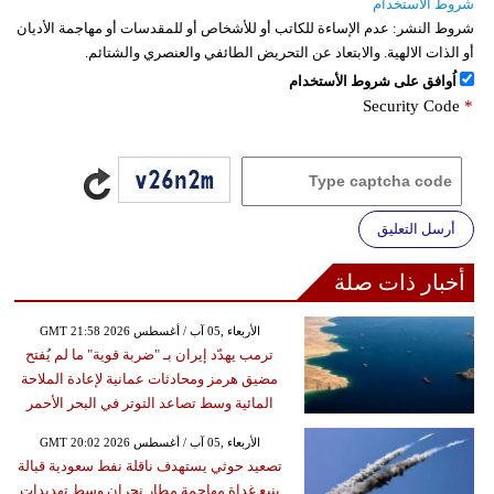
شروط الاستخدام
شروط النشر:
عدم الإساءة للكاتب أو للأشخاص أو للمقدسات أو مهاجمة الأديان
أو الذات الالهية. والابتعاد عن التحريض الطائفي والعنصري والشتائم.
اُوافق على شروط الأستخدام
Security Code
*
أرسل التعليق
أخبار ذات صلة
GMT 21:58 2026 الأربعاء ,05 آب / أغسطس
ترمب يهدّد إيران بـ "ضربة قوية" ما لم يُفتح
مضيق هرمز ومحادثات عمانية لإعادة الملاحة
المائية وسط تصاعد التوتر في البحر الأحمر
GMT 20:02 2026 الأربعاء ,05 آب / أغسطس
تصعيد حوثي يستهدف ناقلة نفط سعودية قبالة
ينبع غداة مهاجمة مطار نجران وسط تهديدات