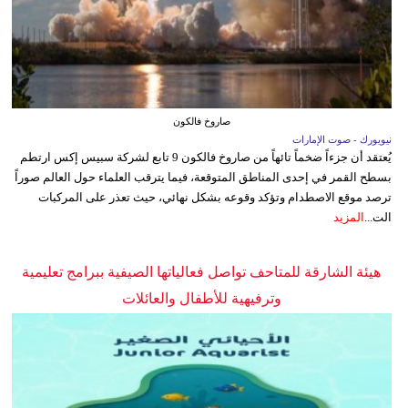
صاروخ فالكون
نيويورك - صوت الإمارات
يُعتقد أن جزءاً ضخماً تائهاً من صاروخ فالكون 9 تابع لشركة سبيس إكس ارتطم
بسطح القمر في إحدى المناطق المتوقعة، فيما يترقب العلماء حول العالم صوراً
ترصد موقع الاصطدام وتؤكد وقوعه بشكل نهائي، حيث تعذر على المركبات
الت...
المزيد
هيئة الشارقة للمتاحف تواصل فعالياتها الصيفية ببرامج تعليمية
وترفيهية للأطفال والعائلات