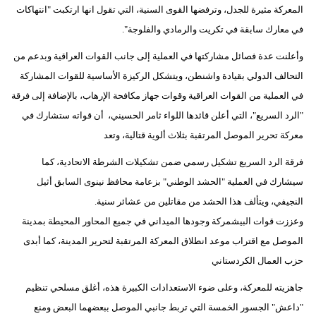
المعركة مثيرة للجدل، وترفضها القوى السنية، التي تقول انها ارتكبت "انتهاكات
في معارك سابقة في تكريت والرمادي والفلوجة".
وأعلنت عدة فصائل مشاركتها في العملية إلى جانب القوات العراقية وبدعم من
التحالف الدولي بقيادة واشنطن، ويتشكل الركيزة الأساسية للقوات المشاركة
في العملية من القوات العراقية وقوات جهاز مكافحة الإرهاب، بالإضافة إلى فرقة
"الرد السريع"، التي أعلن قائدها اللواء ثامر الحسيني، أن قواته ستشارك في
معركة تحرير الموصل المرتقبة بثلاث ألوية قتالية، وتعد
فرقة الرد السريع تشكيل رسمي ضمن تشكيلات الشرطة الاتحادية، كما
سيشارك في العملية "الحشد الوطني" بزعامة محافظ نينوى السابق أثيل
النجيفي، ويتألف هذا الحشد من مقاتلين من عشائر سنية.
وعززت قوات البيشمركة وجودها الميداني في جميع المحاور المحيطة بمدينة
الموصل مع اقتراب موعد انطلاق المعركة المرتقبة لتحرير المدينة، كما أبدى
حزب العمال الكردستاني
جاهزيته للمعركة، وعلى ضوء الاستعدادات الكبيرة هذه، أغلق مسلحي تنظيم
"داعش" الجسور الخمسة التي تربط جانبي الموصل ببعضهما البعض ومنع