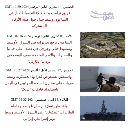
GMT 19:29 2024 الخميس ,14 تشرين الثاني / نوفمبر
فريق ترامب يخطط لإقالة ضباط كبار في
البنتاغون وسط جدل حول هيئة الأركان
المشتركة
GMT 02:16 2024 الأحد ,03 تشرين الثاني / نوفمبر
البنتاغون يرفع تعزيزاته في الشرق الأوسط
وسقوط قتلى وجرحى في قصف على جباليا
والنصيرات والأمم المتحدة تصف الوضع في
غزة بـ"الكارثي"
GMT 20:27 2024 الخميس ,17 تشرين الأول / أكتوبر
واشنطن تستعرض قدراتها العسكرية وتنفذ
ضربات على مخازن أسلحة للحوثيين في اليمن
باستخدام قاذفات "بي-2"
GMT 06:32 2024 الثلاثاء ,13 آب / أغسطس
واشنطن تسرّع إرسال غواصة وحاملة
الطائرات "لينكولن" إلى الشرق الأوسط وسط
توتر إسرائيلي إيراني