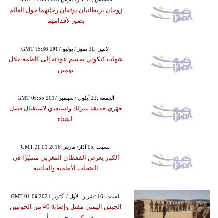
زوجان بريطانيان يوثقان رحلتهما حول العالم
بصور لأقدامهم
GMT 15:36 2017 الإثنين ,31 تموز / يوليو
شهاب كنكوني يحسم عودته إلى كاظمة خلال
يومين
GMT 06:55 2017 الجمعة ,22 أيلول / سبتمبر
جهّزي حديقة منزلك واستعدي لاستقبال فصل
الشتاء
GMT 21:01 2016 السبت ,05 آذار/ مارس
الكبار يعرض القفطان المغربي متميّزًا في
الفتحات الأمامية والجانبية
GMT 01:06 2021 السبت ,16 تشرين الأول / أكتوبر
الجيش اليمني مقتل وإصابة 40 من الحوثيين
في كمين جنوب مأرب