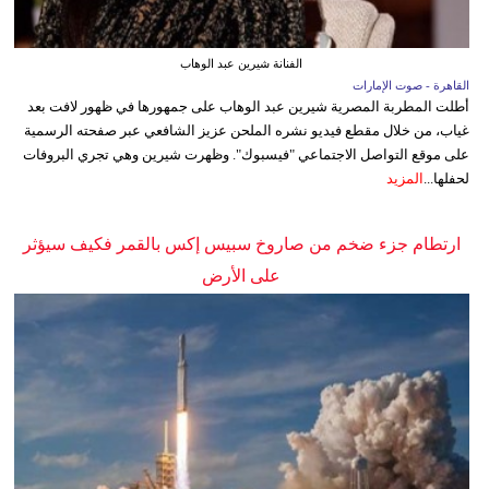
الفنانة شيرين عبد الوهاب
القاهرة - صوت الإمارات
أطلت المطربة المصرية شيرين عبد الوهاب على جمهورها في ظهور لافت بعد
غياب، من خلال مقطع فيديو نشره الملحن عزيز الشافعي عبر صفحته الرسمية
على موقع التواصل الاجتماعي "فيسبوك". وظهرت شيرين وهي تجري البروفات
لحفلها...
المزيد
ارتطام جزء ضخم من صاروخ سبيس إكس بالقمر فكيف سيؤثر
على الأرض