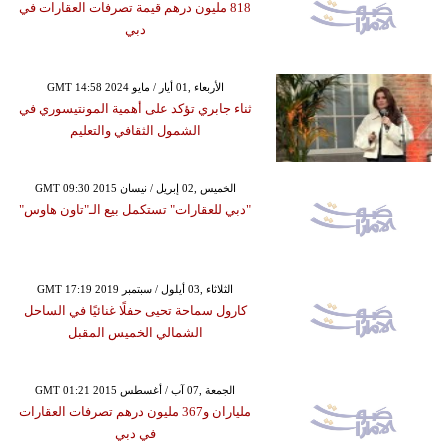
818 مليون درهم قيمة تصرفات العقارات في
دبي
GMT 14:58 2024 الأربعاء ,01 أيار / مايو
ثناء جابري تؤكد على أهمية المونتيسوري في
الشمول الثقافي والتعليم
GMT 09:30 2015 الخميس ,02 إبريل / نيسان
"دبي للعقارات" تستكمل بيع الـ"تاون هاوس"
GMT 17:19 2019 الثلاثاء ,03 أيلول / سبتمبر
كارول سماحة تحيى حفلًا غنائيًا في الساحل
الشمالي الخميس المقبل
GMT 01:21 2015 الجمعة ,07 آب / أغسطس
ملياران و367 مليون درهم تصرفات العقارات
في دبي