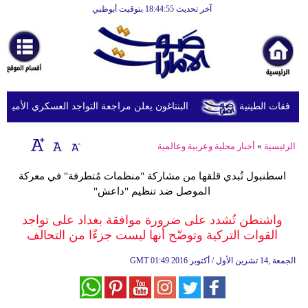
آخر تحديث 18:44:55 بتوقيت أبوظبي
الرئيسية
أخبارعاجلة
رياضة
ثقافة
البنتاغون يعلن مراجعة التواجد العسكري الأميركي ف
إقتصاد
الرئيسية
»
أخبار محلية وعربية وعالمية
فن
اسطنبول تُبدي قلقها من مشاركة "منظمات مُتطرفة" في معركة
وموسيقى
الموصل ضد تنظيم "داعش"
أزياء
واشنطن تُشدد على ضرورة موافقة بغداد على تواجد
القوات التركية وتوضّح أنها ليست جزءًا من التحالف
صحة
01:49 2016 الجمعة ,14 تشرين الأول / أكتوبر
GMT
وتغذية
سياحة