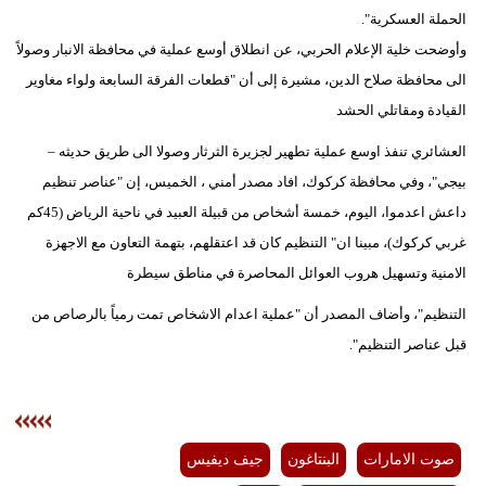
الحملة العسكرية".
وأوضحت خلية الإعلام الحربي، عن انطلاق أوسع عملية في محافظة الانبار وصولاً
الى محافظة صلاح الدين، مشيرة إلى أن "قطعات الفرقة السابعة ولواء مغاوير
القيادة ومقاتلي الحشد
العشائري تنفذ اوسع عملية تطهير لجزيرة الثرثار وصولا الى طريق حديثه –
بيجي"، وفي محافظة كركوك، افاد مصدر أمني ، الخميس، إن "عناصر تنظيم
داعش اعدموا، اليوم، خمسة أشخاص من قبيلة العبيد في ناحية الرياض (45كم
غربي كركوك)، مبينا ان" التنظيم كان قد اعتقلهم، بتهمة التعاون مع الاجهزة
الامنية وتسهيل هروب العوائل المحاصرة في مناطق سيطرة
التنظيم"، وأضاف المصدر أن "عملية اعدام الاشخاص تمت رمياً بالرصاص من
قبل عناصر التنظيم".
صوت الامارات
البنتاغون
جيف ديفيس