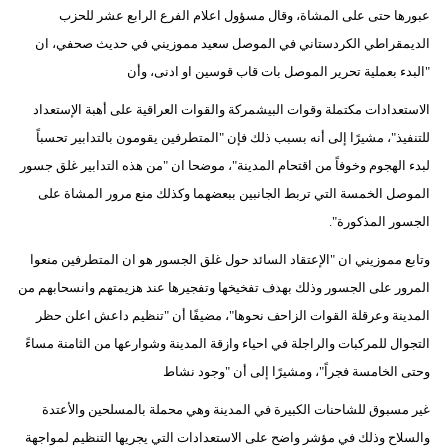
عبورها حتى على المشاة، وقال مسؤول اعلام الفرع الرابع عشر للحزب
الديمقراطي الكردستاني في الموصل سعيد مموزيني في حديث صحفي، ان
"البدء بعملية تحرير الموصل بات قاب قوسين او ادنى، وأن
الاستعدادات مكتملة وقوات البيشمركة والقوات العراقية على أهبة الإستعداد
للتنفيذ"، مشيرًا إلى أنه بسبب ذلك فإن "المتطرفين يقومون بالتدابير تحسباً
لبدء الهجوم وخوفاً من اقتحام المدينة"، موضحا ان "من هذه التدابير غلق جسور
الموصل الخمسة التي تربط الجانبين ببعضهما وكذلك منع مرور المشاة على
الجسور المذكورة".
وتابع مموزيني ان "الإعتقاد السائد حول غلق الجسور هو ان المتطرفين منعوا
المرور على الجسور وذلك بهدف تفخيخها وتفجيرها عند هزيمتهم وانسحابهم من
المدينة وعرقلة القوات الزاحف نحوها"، مضيفًا أن "تنظيم داعش اعلن حظر
التجوال للمركبات والراجلة في احياء وازقة المدينة وشوارعها من الثامنة مساءً
وحتى الخامسة فجراً"، ومشيرًا إلى أن "وجود نشاط
غير مسبوق للشاحنات الكبيرة في المدينة وهي محملة بالمسلحين والأعتدة
والسلاح وذلك في مؤشر واضح على الاستعدادات التي يجريها التنظيم لمواجهة