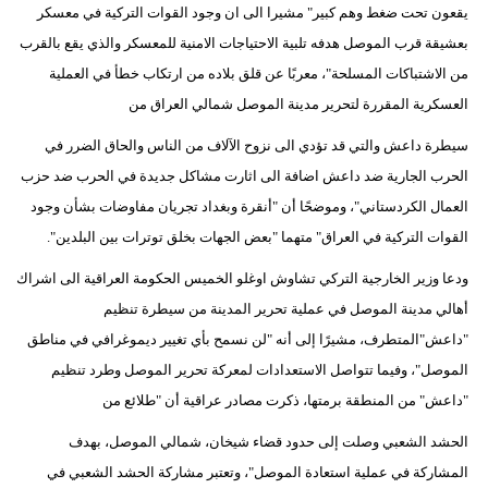
يقعون تحت ضغط وهم كبير" مشيرا الى ان وجود القوات التركية في معسكر
بعشيقة قرب الموصل هدفه تلبية الاحتياجات الامنية للمعسكر والذي يقع بالقرب
من الاشتباكات المسلحة"، معربًا عن قلق بلاده من ارتكاب خطأ في العملية
العسكرية المقررة لتحرير مدينة الموصل شمالي العراق من
سيطرة داعش والتي قد تؤدي الى نزوح الآلاف من الناس والحاق الضرر في
الحرب الجارية ضد داعش اضافة الى اثارت مشاكل جديدة في الحرب ضد حزب
العمال الكردستاني"، وموضحًا أن "أنقرة وبغداد تجريان مفاوضات بشأن وجود
القوات التركية في العراق" متهما "بعض الجهات بخلق توترات بين البلدين".
ودعا وزير الخارجية التركي تشاوش اوغلو الخميس الحكومة العراقية الى اشراك
أهالي مدينة الموصل في عملية تحرير المدينة من سيطرة تنظيم
"داعش"المتطرف، مشيرًا إلى أنه "لن نسمح بأي تغيير ديموغرافي في مناطق
الموصل"، وفيما تتواصل الاستعدادات لمعركة تحرير الموصل وطرد تنظيم
"داعش" من المنطقة برمتها، ذكرت مصادر عراقية أن "طلائع من
الحشد الشعبي وصلت إلى حدود قضاء شيخان، شمالي الموصل، بهدف
المشاركة في عملية استعادة الموصل"، وتعتبر مشاركة الحشد الشعبي في