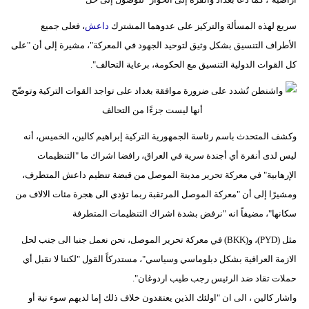
مدوَّنات
سريع لهذه المسألة والتركيز على عدوهما المشترك
داعش
، فعلى جميع
أبراج
الأطراف التنسيق بشكل وثيق لتوحيد الجهود في المعركة"، مشيرة إلى أن "على
كل القوات الدولية التنسيق مع الحكومة، برعاية التحالف".
فيديو
سيارات
وكشف المتحدث باسم رئاسة الجمهورية التركية إبراهيم كالين، الخميس، أنه
ليس لدى أنقرة أي أجندة سرية في العراق، رافضا اشراك ما "التنظيمات
الإرهابية" في معركة تحرير مدينة الموصل من قبضة تنظيم داعش المتطرف،
ومشيرًا إلى أن "معركة الموصل المرتقبة ربما تؤدي الى هجرة مئات الالاف من
سكانها"، مضيفاً انه "نرفض بشدة اشراك التنظيمات المتطرفة
مثل (PYD)، و(BKK) في معركة تحرير الموصل، نحن نعمل جنبا الى جنب لحل
الازمة العراقية بشكل دبلوماسي وسياسي"، مستدركاً القول "لكننا لا نقبل أي
حملات تقاد ضد الرئيس رجب طيب اردوغان".
واشار كالين ، الى ان "اولئك الذين يعتقدون خلاف ذلك إما لديهم سوء نية أو