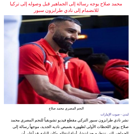
محمد صلاح يوجه رسالة إلى الجماهير قبل وصوله إلى تركيا
للانضمام إلى نادي طرابزون سبور
النجم المصري محمد صلاح
لندن - صوت الإمارات
نشر نادي طرابزون سبور التركي مقطع فيديو تشويقياً للنجم المصري محمد
صلاح يوثق اللحظات الأولى لظهوره بقميص ناديه الجديد، موجهاً رسالة إلى
الجماهير التي تنتظره بعد انتشار أنباء انتقاله. وكان النادي قد أعلن أن