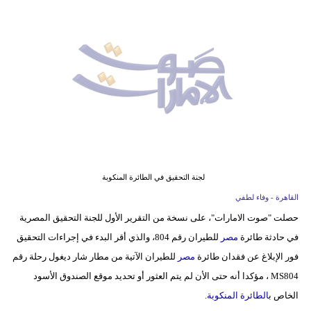
وسفر
ديكور
أخبار
إعلام
تعليم
مرأة
لجنة التحقيق في الطائرة المنكوبة
أزياء
القاهرة - وفاء لطفي
إسلامية
حصلت "صوت الامارات"، على نسخة من التقرير الأول للجنة التحقيق المصرية
في حادثة طائرة
مصر
للطيران رقم 804، والذي أقر البدء في إجراءات التحقيق
علوم
فور الإبلاغ عن فقدان طائرة
مصر
للطيران الآتية من مطار شار ديغول رحلة رقم
وتكنولوجيا
MS804 ، مؤكدا أنه حتى الأن لم يتم العثور أو تحديد موقع الصندوق الأسود
بيئة
الخاص ب
الطائرة المنكوبة
.