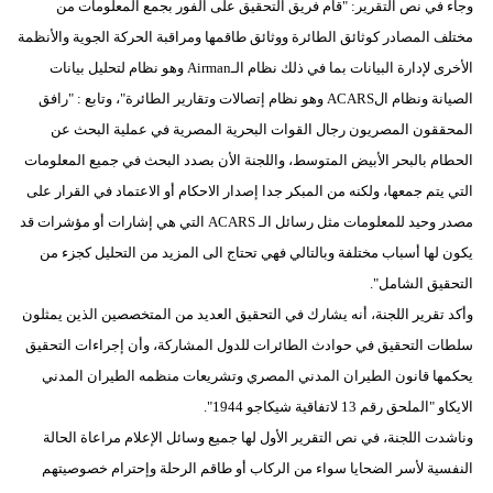
وجاء في نص التقرير: "قام فريق التحقيق على الفور بجمع المعلومات من
مدوَّنات
مختلف المصادر كوثائق الطائرة ووثائق طاقمها ومراقبة الحركة الجوية والأنظمة
أبراج
الأخرى لإدارة البيانات بما في ذلك نظام الـAirman وهو نظام لتحليل بيانات
الصيانة ونظام الACARS وهو نظام إتصالات وتقارير الطائرة"، وتابع : "رافق
فيديو
المحققون المصريون رجال القوات البحرية المصرية في عملية البحث عن
سيارات
الحطام بالبحر الأبيض المتوسط، واللجنة الأن بصدد البحث في جميع المعلومات
التي يتم جمعها، ولكنه من المبكر جدا إصدار الاحكام أو الاعتماد في القرار على
مصدر وحيد للمعلومات مثل رسائل الـ ACARS التي هي إشارات أو مؤشرات قد
يكون لها أسباب مختلفة وبالتالي فهي تحتاج الى المزيد من التحليل كجزء من
التحقيق الشامل".
وأكد تقرير اللجنة، أنه يشارك في التحقيق العديد من المتخصصين الذين يمثلون
سلطات التحقيق في حوادث الطائرات للدول المشاركة، وأن إجراءات التحقيق
يحكمها قانون الطيران المدني المصري وتشريعات منظمه الطيران المدني
الايكاو "الملحق رقم 13 لاتفاقية شيكاجو 1944".
وناشدت اللجنة، في نص التقرير الأول لها جميع وسائل الإعلام مراعاة الحالة
النفسية لأسر الضحايا سواء من الركاب أو طاقم الرحلة وإحترام خصوصيتهم