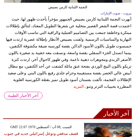
النجمة اللبنانية كارمن بصيبص
بيروت - صوت الإمارات
أبهرت النجمة اللبنانية كارمن بصيبص الجمهور مؤخراً بأحدث ظهور لها، حيث
اعتمدت قصة الشعر القصير متخلية عن شعرها الطويل المعتاد، لتتألق بإطلالات
مبتكرة وخاطفة جمعت بين التصاميم العملية والراقية التي تناسب الأوقات
النهارية والمناسبات الرسمية. ولفتت بصيبص الأنظار بإطلالة عصرية ارتدت فيها
جمبسوت طويل باللون الأسود الداكن بقصة كورسيه ضيقة مكشوفة الكتفين،
بينما انسدل الجزء السفلي بقصة واسعة، ونسقت معه حقيبة يد صغيرة باللون
الأصفر الزبدي ومجوهرات ذهبية ناعمة. وفي ظهور كاجوال آخر، ارتدت كنزة
تريكو باللون البيج الوردي بفتحة عنق مائلة كشفت عن أحد الكتفين، مع بنطال
أبيض عالي الخصر بقصة مستقيمة وحزام جلدي رفيع باللون البني. وعلى صعيد
الإطلالات الفخمة، تألقت بفستان أسود طويل تميز بقصّة الكورسيه العلوية
المطرزة بحبيبات الترتر وتنو...
المزيد
آخر الأخبار الطبية
آخر الأخبار
GMT 22:07 1970 السبت ,08 آب / أغسطس
قصف مدفعي وتوغل إسرائيلي جديد في جنوب