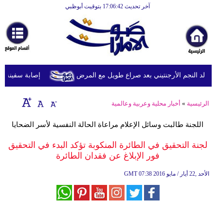
آخر تحديث 17:06:42 بتوقيت أبوظبي
الرئيسية
أخبارعاجلة
رياضة
ثقافة
د النجم الأرجنتيني بعد صراع طويل مع المرض
إصابة سفينة شحن
إقتصاد
الرئيسية
»
أخبار محلية وعربية وعالمية
فن
اللجنة طالبت وسائل الإعلام مراعاة الحالة النفسية لأسر الضحايا
وموسيقى
لجنة التحقيق في الطائرة المنكوبة تؤكد البدء في التحقيق
أزياء
فور الإبلاغ عن فقدان الطائرة
صحة
07:38 2016 الأحد ,22 أيار / مايو
GMT
وتغذية
سياحة