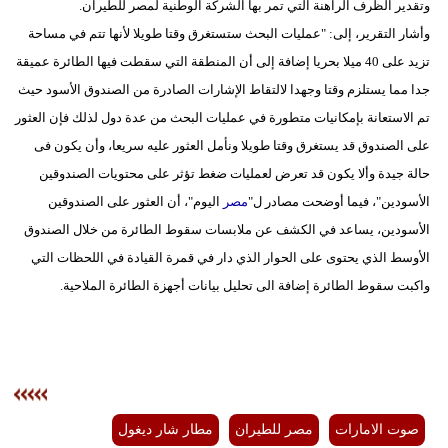
وتقدير الظرف الراهنة التي تمر بها الشركة الوطنية لمصر للطيران.
وأشار التقرير، إلى: "عمليات البحث ستستغرق وقتا طويلا لأنها تتم في مساحة
تزيد على 40 ميلا بحريا إضافة إلى أن المنطقة التي سقطت فيها الطائرة عميقة
جدا مما يستلزم وقتا وجهدا لالتقاط الإشارات الصادرة من الصندوق الأسود حيث
تم الاستعانة بإمكانيات متطورة في عمليات البحث من عدة دول لذلك فإن العثور
على الصندوق قد يستغرق وقتا طويلا ونأمل العثور عليه سريعا، وأن يكون فى
حالة جيدة وألا يكون قد تعرض لعمليات ضغط تؤثر على محتويات الصندوقين
الأسودين"، فيما أوضحت مصادر ل"
مصر
اليوم"، أن العثور على الصندوقين
الأسودين، يساعد في الكشف عن ملابسات سقوط الطائرة من خلال الصندوق
الأوسط الذي يحتوى على الحوار الذي دار في قمرة القيادة في اللحظات التي
واكبت سقوط الطائرة إضافة الى تحليل بيانات أجهزة الطائرة الملاحية.
صوت الامارات
مصر للطيران
مطار شار ديغول