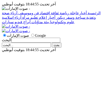
آخر تحديث 18:44:55 بتوقيت أبوظبي
الرئيسية
أخبارعاجلة
رياضة
ثقافة
إقتصاد
فن وموسيقى
أزياء
صحة
وتغذية
سياحة وسفر
ديكور
أخبار
إعلام
تعليم
مرأة
أزياء إسلامية
علوم وتكنولوجيا
بيئة
مدوَّنات
أبراج
فيديو
سيارات
Google
صوت الإمارات
البحث
آخر تحديث 18:44:55 بتوقيت أبوظبي