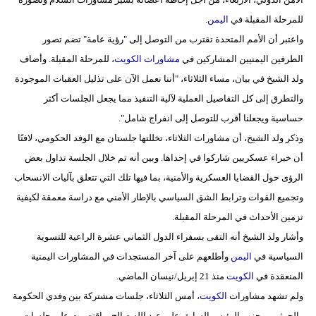
مدوَّنات
للمرحلة المقبلة في
اليمن
.
واعتبر أن الأمم المتحدة تقترب من التوصل إلى "رؤية عامة" تضم تصور
أبراج
الطرفين اليمنيين المشاركين في
مشاورات
الكويت
، للمرحلة المقبلة. وأضاف
فيديو
ولد الشيخ في بيان، مساء الثلاثاء، "أننا نعمل الآن على تذليل العقبات الموجودة
والتطرق إلى كل التفاصيل العملية لآلية التنفيذ مما يجعل الجلسات أكثر
سيارات
حساسية ويجعلنا أقرب للتوصل إلى انفراج شامل".
وذكر ولد الشيخ، أن مشاورات الثلاثاء، تخللتها جلستان مع الوفد الحكومي، لافتًا
أن خبراء عسكريين شاركوا في إحداها. وبين أنه تم خلال الجلسة تداول بعض
الرؤى حول القضايا العسكرية والأمنية، بما فيها تلك التي تتعلق بآليات الانسحاب
وتجميع القوات وترابط الشق السياسي بالإطار الأمني مع دراسة معمقة لكيفية
تزمين الأحداث في المرحلة المقبلة.
وأشار ولد الشيخ أنه التقى بسفراء الدول الثماني عشرة الراعية للتسوية
السياسية في
اليمن
وأطلعهم على آخر المستجدات في المشاورات اليمنية
المنعقدة في
الكويت
منذ 21 إبريل/نيسان الماضي.
ولم تشهد مشاورات
الكويت
، أمس الثلاثاء، جلسات مشتركة بين وفدي الحكومة
والحوثيين وحزب الرئيس السابق علي عبد الله صالح، واقتصرت على جلسات