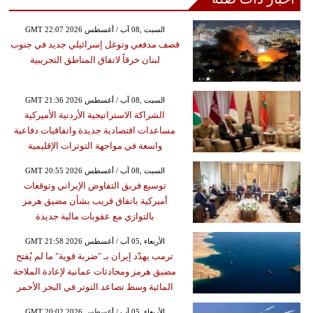
GMT 22:07 2026 السبت ,08 آب / أغسطس
قصف مدفعي وتوغل إسرائيلي جديد في جنوب
لبنان خرقاً لاتفاق المناطق التجريبية
GMT 21:36 2026 السبت ,08 آب / أغسطس
الشراكة الاستراتيجية الأردنية الأميركية
مساعدات اقتصادية جديدة واتفاقيات دفاعية
واسعة في مواجهة التوترات الإقليمية
GMT 20:55 2026 السبت ,08 آب / أغسطس
توسيع فريق التفاوض الإيراني وتوقعات
أميركية باتفاق قريب بشأن مضيق هرمز
بالتوازي مع عقوبات مالية جديدة
GMT 21:58 2026 الأربعاء ,05 آب / أغسطس
ترمب يهدّد إيران بـ "ضربة قوية" ما لم يُفتح
مضيق هرمز ومحادثات عمانية لإعادة الملاحة
المائية وسط تصاعد التوتر في البحر الأحمر
GMT 20:02 2026 الأربعاء ,05 آب / أغسطس