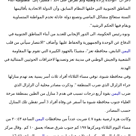
المناطق الجنوبية التي خلقها النظام السابق، وأن الدولة الاتحادية بأقاليمها
الستة ستعالج مشاكل الماضي وتصنع دولة عادلة تخدم المواطنة المتساوية
ويقام فيها الحكم الرشيد”.
ونوه رئيس الحكومة، الى الدور الإيجابي للعديد من أبناء المناطق الجنوبية في
الدفاع عن الوحدة والجمهورية والحفاظ عليها. وأضاف “الانتصار سيأتي من قلب
اليمن
النابض، محافظة تعز”، مشيدًا بالجهود الكبيرة التي تقوم بها المقاومة
الشعبية والجيش الوطني في مدينة تعز وتصديها لاختراقات الحوثيين المتتالية في
الهدنة.
وفي محافظة شبوة، توفي مساء الثلاثاء أفراد ثلاث أسر يمنية بعد تهدم منازلها
جراء الزلزال الذي ضرب المنطقة ". وذكرت مصادر محلية أن الزلزال الذي
ضرب
اليمن
بقوة أربع درجات تسبب في هدم 3 منازل من الطين بمنطقة مرخة
العلياء جنوب محافظة شبوة ما أسفر عن وفاة أفراد 3 أسر تقطن تلك المنازل
حسب المصادر .
وكانت هزة ارضية بقوة ٤.٧ ضربت عدداً من محافظات
اليمن
الساعة ٢٠:٤٣ من
مساء اليوم الثلاثاء ومركزها ١٩٧ كم جنوب شرق صنعاء بعمق ١٠ كم . وقال مركز
الرصد الزلزالي الاميركي ان ثلاث هزات ارضية ضربت
اليمن
الساعه 17:43