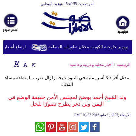
آخر تحديث 15:40:55 بتوقيت أبوظبي
الرئيسية
أخبارعاجلة
رياضة
ثقافة
د ووزير خارجية الكويت يبحثان تطورات المنطقة
ارتفاع أسعار النفط يرفع
إقتصاد
الرئيسية
»
أخبار محلية وعربية وعالمية
فن
مقتل أفراد 3 أسر يمنية في شبوة نتيجة زلزال ضرب المنطقة مساء
وموسيقى
الثلاثاء
أزياء
ولد الشيخ أحمد يوضح لمجلس الأمن حقيقة الوضع في
اليمن وبن دغر يطرح تصورًا للحل
صحة
03:37 2016 الأربعاء ,25 أيار / مايو
GMT
وتغذية
سياحة