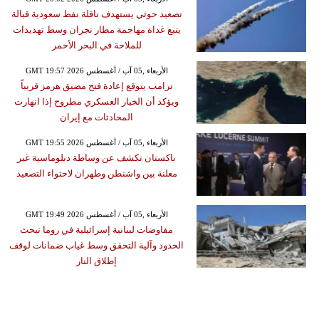
تصعيد حوثي يستهدف ناقلة نفط سعودية قبالة
ينبع غداة مهاجمة مطار نجران وسط تهديدات
للملاحة في البحر الأحمر
GMT 19:57 2026 الأربعاء ,05 آب / أغسطس
ترامب يتوقع إعادة فتح مضيق هرمز قريباً
ويؤكد أن الخيار العسكري مطروح إذا انهارت
المحادثات مع إيران
GMT 19:55 2026 الأربعاء ,05 آب / أغسطس
باكستان تكشف عن وساطة دبلوماسية غير
معلنة بين واشنطن وطهران لاحتواء التصعيد
GMT 19:49 2026 الأربعاء ,05 آب / أغسطس
مفاوضات لبنانية إسرائيلية في روما تبحث
الحدود وآلية التحقق وسط غياب ضمانات لوقف
إطلاق النار