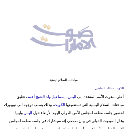
وسفر
ديكور
أخبار
إعلام
تعليم
مرأة
أزياء
مباحثات السلام اليمنية
إسلامية
الكويت - خالد الشاهين
أعلن مبعوث الأمم المتحدة إلى
اليمن
،
إسماعيل ولد الشيخ أحمد
، تعليق
علوم
مباحثات السلام اليمنية التي تستضيفها
الكويت
، وذلك بسبب توجهه الى نيويورك
وتكنولوجيا
لحضور جلسة مغلقة لمجلس الأمن الدولي اليوم الأربعاء حول
اليمن
وليبيا.
بيئة
وقال المبعوث الدولي في بيان صحفي إنه سيشارك في جلسة مغلقة لمجلس
الأمن الدولي، الأربعاء، من أجل إحاطة أعضائه بسير مشاورات السلام وتصوره