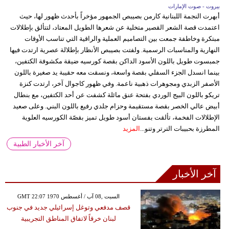
بيروت - صوت الإمارات
أبهرت النجمة اللبنانية كارمن بصيبص الجمهور مؤخراً بأحدث ظهور لها، حيث
اعتمدت قصة الشعر القصير متخلية عن شعرها الطويل المعتاد، لتتألق بإطلالات
مبتكرة وخاطفة جمعت بين التصاميم العملية والراقية التي تناسب الأوقات
النهارية والمناسبات الرسمية. ولفتت بصيبص الأنظار بإطلالة عصرية ارتدت فيها
جمبسوت طويل باللون الأسود الداكن بقصة كورسيه ضيقة مكشوفة الكتفين،
بينما انسدل الجزء السفلي بقصة واسعة، ونسقت معه حقيبة يد صغيرة باللون
الأصفر الزبدي ومجوهرات ذهبية ناعمة. وفي ظهور كاجوال آخر، ارتدت كنزة
تريكو باللون البيج الوردي بفتحة عنق مائلة كشفت عن أحد الكتفين، مع بنطال
أبيض عالي الخصر بقصة مستقيمة وحزام جلدي رفيع باللون البني. وعلى صعيد
الإطلالات الفخمة، تألقت بفستان أسود طويل تميز بقصّة الكورسيه العلوية
المطرزة بحبيبات الترتر وتنو...
المزيد
آخر الأخبار الطبية
آخر الأخبار
GMT 22:07 1970 السبت ,08 آب / أغسطس
قصف مدفعي وتوغل إسرائيلي جديد في جنوب
لبنان خرقاً لاتفاق المناطق التجريبية