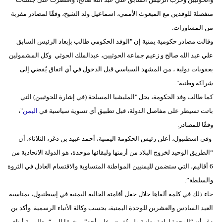
منفصلة للوفدين مع المبعوث الأممي، اسماعيل ولد الشيخ، وفقًا لمصادر مقربة
من المشاورات.
وقالت مصادر حكومية يمنية إن "الوفد الحكومي طالب بإبعاد الرئيس السابق
علي عبد الله صالح و زعيم جماعة الحوثيين، عبدالملك الحوثي وكل المشمولين
بعقوبات دولية ، من المشهد السياسي قبل الدخول في أي اتفاق يُفضي إلى
شراكة وطنية".
كما طالب وفد الحكومة، بحل "المليشيا المسلحة (في إشارة للحوثيين) التي
باتت تسيطر على مفاصل الدولة، قبل تطبيق أي تسوية سياسية في
اليمن
"،
وفقًا للمصادر.
وفي اسطنبول، أعلن رئيس الحكومة اليمنية، أحمد عبيد بن دغر، الثلاثاء، أن
“الطريق الوحيد لخروج البلاد من أزمتها ولبقائها موحدة، هو الدولة الاتحادية من
6 أقاليم، التي ستضمن لليمنيين المواطنة المتساوية والاقتسام العادل في الثروة
والسلطة”.
جاء ذلك في كلمة ألقاها خلال حفل أقامته الجالية اليمنية في إسطنبول، بمناسبة
العيد السادس والعشرين للوحدة اليمنية، بحسب وكالة الأنباء الرسمية. وأكد بن
دغر أن “الوحدة إرادة وطنية ولم تُفرض على أحد”، مشيرًا إلى “مظلومية أبناء