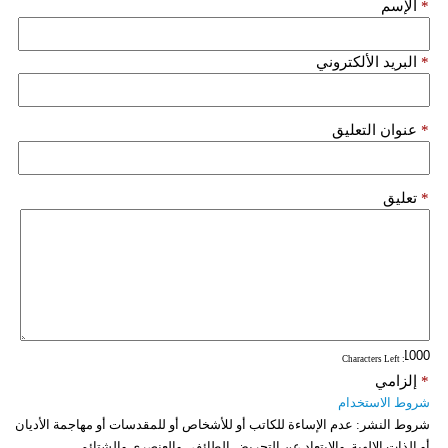
*
الإسم
*
البريد الألكتروني
*
عنوان التعليق
*
تعليق
: Characters Left
*
إلزامي
شروط الاستخدام
شروط النشر:
عدم الإساءة للكاتب أو للأشخاص أو للمقدسات أو مهاجمة الأديان
أو الذات الالهية. والابتعاد عن التحريض الطائفي والعنصري والشتائم.