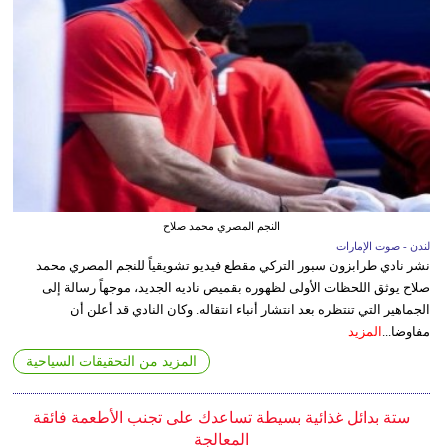
النجم المصري محمد صلاح
لندن - صوت الإمارات
نشر نادي طرابزون سبور التركي مقطع فيديو تشويقياً للنجم المصري محمد
صلاح يوثق اللحظات الأولى لظهوره بقميص ناديه الجديد، موجهاً رسالة إلى
الجماهير التي تنتظره بعد انتشار أنباء انتقاله. وكان النادي قد أعلن أن
مفاوضا...
المزيد
المزيد من التحقيقات السياحية
ستة بدائل غذائية بسيطة تساعدك على تجنب الأطعمة فائقة
المعالجة