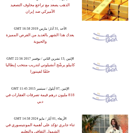
الذهب يصعد مع تراجع مخاوف التصعيد
الأميركي ضد إيران
GMT 16:58 2019 الأحد ,31 آذار/ مارس
يعدك هذا الشهر بالعديد من الفرص المميزة
والحيوية
GMT 22:56 2017 الإثنين ,13 تشرين الثاني / نوفمبر
كابيلو يرشّح أنشيلوتي لتدريب منتخب إيطاليا
خلفًا لفينتورا
GMT 11:45 2015 الإثنين ,07 أيلول / سبتمبر
818 مليون درهم قيمة تصرفات العقارات في
دبي
GMT 14:58 2024 الأربعاء ,01 أيار / مايو
ثناء جابري تؤكد على أهمية المونتيسوري في
الشمول الثقافي والتعليم