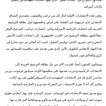
مدوَّنات
ولايات أميركية .
أبراج
وتعزز هذه الانتصارات الأولية آمال كل من ترامب وكلينتون، متصدري السباق
الانتخابي لدى حزبيهما، في القضاء على فرص منافسيهم لنيل بطاقة الترشيح
فيديو
الحزبية إلى انتخابات الرئاسة الأميركية.وتأتي انتصارات ترامب، المرشح الأوفر
سيارات
حظاً للفوز ببطاقة الترشيح عن "الحزب الجمهوري" إلى انتخابات البيت الأبيض
المقررة في تشرين الثاني/ نوفمبر المقبل، لتثبت أنه الفائز من دون منازع في
هذا النهار الانتخابي الطويل، الأمر الذي يعزز تقدمه على منافسيه السيناتور تيد
كروز والحاكم جون كيسيك.
وستكون كلينتون أيضاً، اقتربت أكثر من نيل بطاقة الترشيح الحزبية إلى
الانتخابات الرئاسية وعززت تقدمها على منافسها الأوحد سيناتور فرمونت بيرني
ساندرز الذي فاز في الانتخابات التمهيدية لدى الديموقراطيين في رود آيلاند،
والذي أكد أنه لا يعتزم الانسحاب من المعركة ضد وزيرة الخارجية السابقة.
ومع صدور نتيجة الانتخابات في
كونيتيكت
تسدل الستارة على نهار انتخابي طويل
صوتت فيه اربع ولايات اخرى هي ميريلاند وديلاوير وبنسلفانيا التي فازت بها