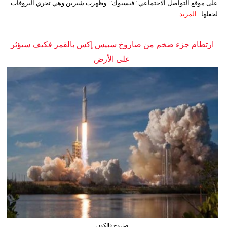
على موقع التواصل الاجتماعي "فيسبوك". وظهرت شيرين وهي تجري البروفات
لحفلها...
المزيد
ارتطام جزء ضخم من صاروخ سبيس إكس بالقمر فكيف سيؤثر
على الأرض
صاروخ فالكون