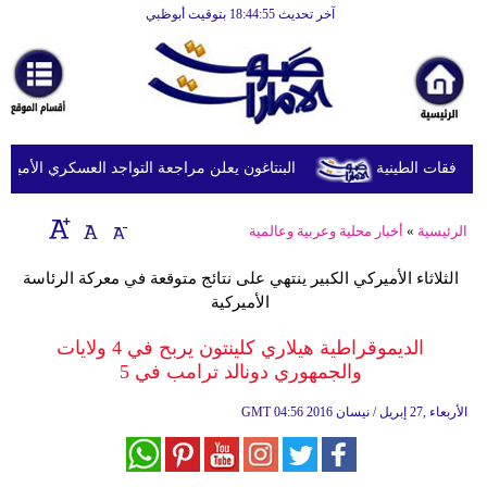
آخر تحديث 18:44:55 بتوقيت أبوظبي
الرئيسية
أخبارعاجلة
رياضة
ثقافة
البنتاغون يعلن مراجعة التواجد العسكري الأميركي ف
إقتصاد
الرئيسية
»
أخبار محلية وعربية وعالمية
فن
الثلاثاء الأميركي الكبير ينتهي على نتائج متوقعة في معركة الرئاسة
وموسيقى
الأميركية
أزياء
الديموقراطية هيلاري كلينتون يربح في 4 ولايات
والجمهوري دونالد ترامب في 5
صحة
04:56 2016 الأربعاء ,27 إبريل / نيسان
GMT
وتغذية
سياحة