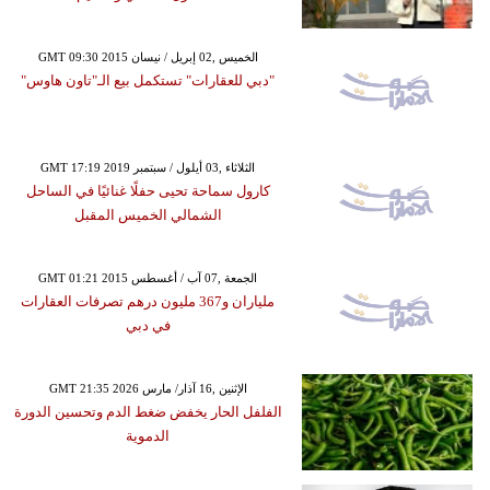
GMT 09:30 2015 الخميس ,02 إبريل / نيسان
"دبي للعقارات" تستكمل بيع الـ"تاون هاوس"
GMT 17:19 2019 الثلاثاء ,03 أيلول / سبتمبر
كارول سماحة تحيى حفلًا غنائيًا في الساحل
الشمالي الخميس المقبل
GMT 01:21 2015 الجمعة ,07 آب / أغسطس
ملياران و367 مليون درهم تصرفات العقارات
في دبي
GMT 21:35 2026 الإثنين ,16 آذار/ مارس
الفلفل الحار يخفض ضغط الدم وتحسين الدورة
الدموية