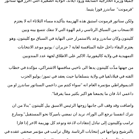
جميعا وزيرة الخارجية السابقة ورود آيلاند، الولاية الصغيرة التي احرز فيها سناتور
"فرمونت" ساندرز فوزا يتيما.
ولكن سناتور فرمونت استبق هذه الهزيمة بتأكيده مساء الثلاثاء انه لا يعتزم
الانسحاب من السباق الرئاسي رغم الهوة التي لا تنفك تتسع بينه وبين
كلينتون.وكان ساندرز وعد بالاستمرار حتى النهاية في السباق مع كلينتون، وهو
يعتزم البقاء داخل حلبة المنافسة لغاية 7 حزيران / يونيو موعد الانتخابات
التمهيدية في ولاية كاليفورنيا، الاكبر على الاطلاق لجهة عدد المندوبين.
من جهتها مدَّت كلينتون يدها الى ناخبي منافسها الاشتراكي، مؤكدة في خطاب
القته في فيلادلفيا في ولاية بنسلفانيا حيث يعقد في تموز/ يوليو الحزب
الديموقراطي مؤتمره العام انه "سواء كنتم من داعمي السناتور ساندرز او من
داعمي انا، فان ما يجمعنا هو اكبر بكثير مما يفرقنا".
واضافت وقد وقف الى جانبها زوجها الرئيس الاسبق بيل كلينتون "بدلا من ان
نترك انفسنا نرجع الى الوراء، نريد ان نمضي باميركا نحو المستقبل".وسارع
ترامب وكلينتون إلى تبادل إنتقادات لاذعة وتوعد كل بهزيمة الاخر إذا فازا
بالترشيح وتواجها في إنتخابات الرئاسة. وقال ترامب في مؤتمر صحفي عقده في