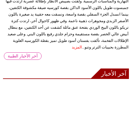
النهارية والمناسبات الرسمية. ولفتت بصيبص الأنظار بإطلالة عصرية ارتدت فيها
جمبسوت طويل باللون الأسود الداكن بقصة كورسيه ضيقة مكشوفة الكتفين،
بينما انسدل الجزء السفلي بقصة واسعة، ونسقت معه حقيبة يد صغيرة باللون
الأصفر الزبدي ومجوهرات ذهبية ناعمة. وفي ظهور كاجوال آخر، ارتدت كنزة
تريكو باللون البيج الوردي بفتحة عنق مائلة كشفت عن أحد الكتفين، مع بنطال
أبيض عالي الخصر بقصة مستقيمة وحزام جلدي رفيع باللون البني. وعلى صعيد
الإطلالات الفخمة، تألقت بفستان أسود طويل تميز بقصّة الكورسيه العلوية
المطرزة بحبيبات الترتر وتنو...
المزيد
آخر الأخبار الطبية
آخر الأخبار