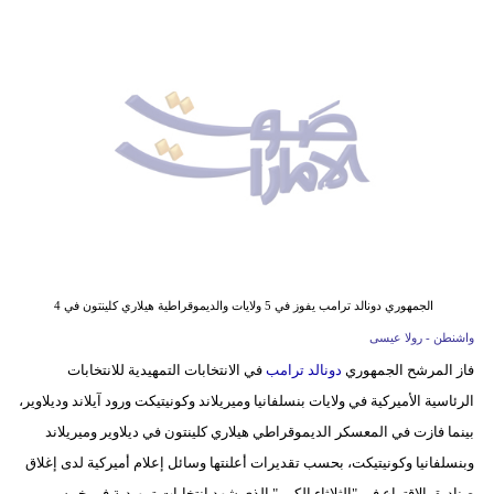
وسفر
ديكور
أخبار
إعلام
تعليم
مرأة
أزياء
الجمهوري دونالد ترامب يفوز في 5 ولايات والديموقراطية هيلاري كلينتون في 4
إسلامية
واشنطن - رولا عيسى
فاز المرشح الجمهوري
دونالد ترامب
في الانتخابات التمهيدية للانتخابات
علوم
الرئاسية الأميركية في ولايات بنسلفانيا وميريلاند وكونيتيكت ورود آيلاند وديلاوير،
وتكنولوجيا
بينما فازت في المعسكر الديموقراطي هيلاري كلينتون في ديلاوير وميريلاند
بيئة
وبنسلفانيا وكونيتيكت، بحسب تقديرات أعلنتها وسائل إعلام أميركية لدى إغلاق
صناديق الاقتراع في "الثلاثاء الكبير" الذي شهد انتخابات تمهيدية في خمس