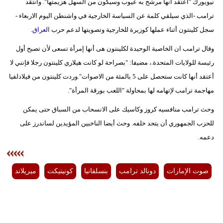
نيويورك "أعتقد أنها مرشح به عيوب وسيكون من السهل هزيمتها". وانتقد
ترامب -الذي سيلقي كلمة عن السياسة الخارجية في واشنطن اليوم الاربعاء -
سجل كلينتون أثناء عملها كوزيرة للخارجية وتصويتها لدعم حرب
العراق
.
وقال ترامب ان الخاصية الوحيدة لكلينتون هى أنها إمرأة تسعى لأن تصبح أول
رئيسة للولايات المتحدة.، مضيفا: "بصراحة لو كانت هيلاري كلينتون رجلا فإنني لا
أعتقد أنها كانت ستحصل على 5 بالمئة من الاصوات".وردت كلينتون من فيلادلفيا
مهاجمة ترامب لإتهامه لها بمحاولة "اللعب بورقة المرأة".
وحث ترامب منافسيه كروز وكاسيك على الانسحاب من السباق حتى يمكن
للحزب الجمهوري أن يتحد خلفه. وحث أيضا الناخبين المؤيدين لساندرز على
دعمه.
صوت الإمارات
دونالد ترامب
بنسلفانيا
كونيتيكت
ميريلاند