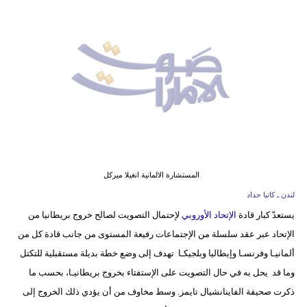
وسفر
ديكور
أخبار
إعلام
تعليم
مرأة
المستشارة الالمانية انغيلا ميركل
أزياء
لندن ـ كاتيا حداد
إسلامية
يستعدّ كبار قادة
الإتحاد الأوروبي
لإحتمال التصويت لصالح خروج بريطانيا من
الإتحاد عبر عقد سلسلة من الإجتماعات رفيعة المستوى من جانب قادة كل من
علوم
ألمانيـا وفرنسـا وإيطاليا وبلجيكـا تهدف إلى وضع خطة بديلة مستقبلية للتكتل
وتكنولوجيا
وما قد يحل به في حال التصويت على الإستفتاء بخروج بريطانيـا، بحسب ما
بيئة
ذكرت صحيفة الفاينانشيال تايمز. وسط مخاوف من أن يؤدي ذلك الخروج إلى