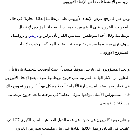
مزيد من الإنشقاقات داخل الإتحاد الأوروبي.
مدوَّنات
أبراج
ومن غير المرجح عرض الإتحاد الأوروبي على بريطانيـا إتفاقا" تجاريا" في حال
التصويت بالخروج، علي الرغم من تطمينات النشطاء المؤيدين لإنفصال
فيديو
بريطانيـا. وقال أحد الموظفين المدنيين الكبار بأن برلين و
باريس
و بروكسل
سيارات
سوف ترى مرحلة ما بعد خروج بريطانيـا بمثابة المعركة الوجودية لإنقاذ
المشروع الأوروبي.
وإتخذ المسؤولون في باريس موقفاً متشدداً، حيث أوضحت شخصية بارزة بأن
التقليل من الآثار الهامة المترتبة علي خروج بريطانيـا سوف يضع الإتحاد الأوروبي
في خطر. فيما تتخذ المستشارة الألمانية آنجيلا ميركل نهجاً أكثر مرونة، ومع ذلك
فإن المسؤولين الألمان توقعوا سوقا" عقابيا" في مرحلة ما بعد خروج بريطانيـا
من الإتحاد الاوروبي.
وأعلن ديفيد كاميرون في حديثه في قمة الدول الصناعية السبع الكبرى G7 التي
عقدت في اليابان وإتفق خلالها القادة على بيان مقتضب يحذر من الخروج