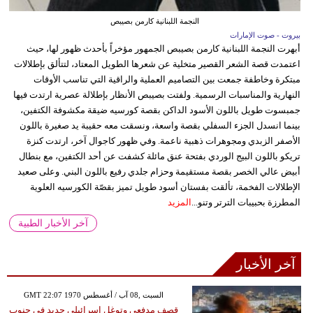
النجمة اللبنانية كارمن بصيبص
بيروت - صوت الإمارات
أبهرت النجمة اللبنانية كارمن بصيبص الجمهور مؤخراً بأحدث ظهور لها، حيث
اعتمدت قصة الشعر القصير متخلية عن شعرها الطويل المعتاد، لتتألق بإطلالات
مبتكرة وخاطفة جمعت بين التصاميم العملية والراقية التي تناسب الأوقات
النهارية والمناسبات الرسمية. ولفتت بصيبص الأنظار بإطلالة عصرية ارتدت فيها
جمبسوت طويل باللون الأسود الداكن بقصة كورسيه ضيقة مكشوفة الكتفين،
بينما انسدل الجزء السفلي بقصة واسعة، ونسقت معه حقيبة يد صغيرة باللون
الأصفر الزبدي ومجوهرات ذهبية ناعمة. وفي ظهور كاجوال آخر، ارتدت كنزة
تريكو باللون البيج الوردي بفتحة عنق مائلة كشفت عن أحد الكتفين، مع بنطال
أبيض عالي الخصر بقصة مستقيمة وحزام جلدي رفيع باللون البني. وعلى صعيد
الإطلالات الفخمة، تألقت بفستان أسود طويل تميز بقصّة الكورسيه العلوية
المطرزة بحبيبات الترتر وتنو...
المزيد
آخر الأخبار الطبية
آخر الأخبار
GMT 22:07 1970 السبت ,08 آب / أغسطس
قصف مدفعي وتوغل إسرائيلي جديد في جنوب