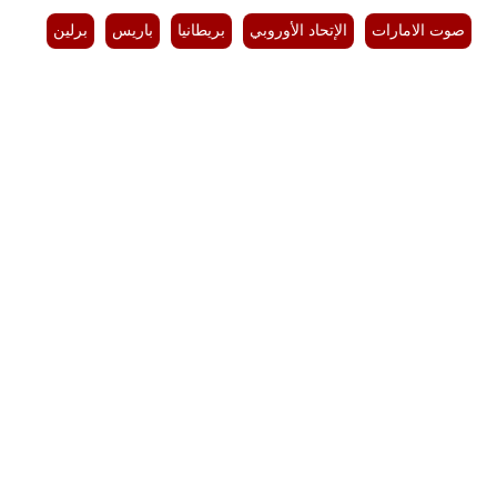
صوت الامارات
الإتحاد الأوروبي
بريطانيا
باريس
برلين