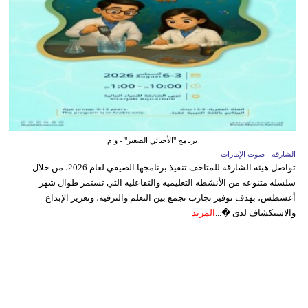
برنامج "الأحيائي الصغير" - وام
الشارقة - صوت الإمارات
تواصل هيئة الشارقة للمتاحف تنفيذ برنامجها الصيفي لعام 2026، من خلال
سلسلة متنوعة من الأنشطة التعليمية والتفاعلية التي تستمر طوال شهر
أغسطس، بهدف توفير تجارب تجمع بين التعلم والترفيه، وتعزيز الإبداع
والاستكشاف لدى �...
المزيد