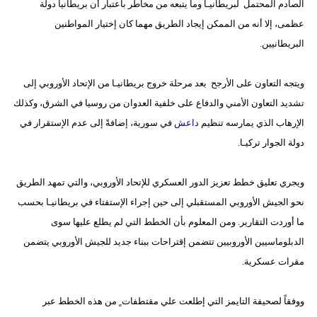
الصادم المحتمل لبريطانيـا وما يتبعه من مخاطر باعتبار أن بريطانيا دولة
عظمى، إلا أنه من الممكن إيجاد الطريق مهما كان إختيار المواطنين
البريطانيين.
ويتجه التعاون على الأرجح بعد مرحلة خروج بريطانيـا من الإتحاد الأوروبي إلى
تشديد التعاون الأمني والدفاع على خلفية العدوان من روسيا في الشرق، وكذلك
الإرهاب الذي يمارسه تنظيم
داعش
في سورية، إضافةً إلى عدم الإستقرار في
دولة الجوار تركيـا.
ويجري تعليق خطط تعزيز الدور العسكري للإتحاد الأوروبي، والتي تمهد الطريق
نحو الجيش الأوروبي المستقبلي إلى حين إجراء الإستفتاء في بريطانيـا بحسب
ما أوردت التقارير. ومن المعلوم بأن الخطط التي لم يطلع عليها سوى
الدبلوماسيين الأوروبيين تتضمن إقتراحات ببناء جديد للجيش الأوروبي يتضمن
مقرات عسكرية.
ووفقاً لصحيفة التايمز التي إطلعت علي مقتطفات ٍ من هذه الخطط عبر