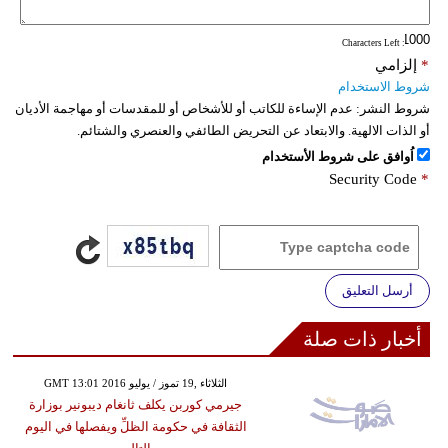
: Characters Left
*
إلزامي
شروط الاستخدام
شروط النشر:
عدم الإساءة للكاتب أو للأشخاص أو للمقدسات أو مهاجمة الأديان
أو الذات الالهية. والابتعاد عن التحريض الطائفي والعنصري والشتائم.
اُوافق على شروط الأستخدام
Security Code
*
أرسل التعليق
أخبار ذات صلة
GMT 13:01 2016 الثلاثاء ,19 تموز / يوليو
جيرمي كوربن يكلف ثانغام ديبونير بوزارة
الثقافة في حكومة الظلِّ ويفصلها في اليوم