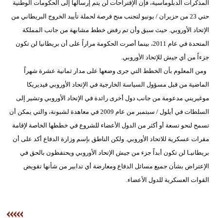
المذكرات الدبلوماسية، فإن الإقتراحات لن يتم إرسالها إلى الحكومات الوطنية
حتي 23 من حزيران / يونيو لتجنب منح فرصة لحملة تأييد الخروج البريطاني من
الإتحاد الأوروبي. حيث سبق وأن تم رفض خطط مشابهة من جانب المملكة
المتحدة في عام 2011، بينما أصرت الحكومة مراراً على أن بريطانيا لن تكون
جزءاً من أي جيش للإتحاد الأوروبي.
ومن المعلوم بأن الخطط التي جرى وضعها على مدار ثمانية عشرة شهراً
الماضية من قبل مسؤول السياسة الخارجية في الإتحاد الأوروبي فيديريكا
موغيريني مدعومة من جانب دول أخرى رائدة في الإتحاد الأوروبي وتشير إلى
السلطات في أيلول / سبتمبر من عام 2009 في معاهدة لشبونة، والتي يمكن أن
تسمح لنحو تسعة أو أكثر من الدول الأعضاء للشروع في خططها الخاصة لإقامة
مقرات عسكرية للاتحاد الأوروبي. ولكن الناطق بإسم وزارة الدفاع أكد على أن
بريطانيـا لن تكون أبداً جزء من جيش الإتحاد الأوروبي ويحتفظون بالحق في
الإعتراض بشأن جميع مسائل الدفاع ومعارضة أي تدابير من شأنها تقويض
القوات العسكرية للدول الأعضاء.