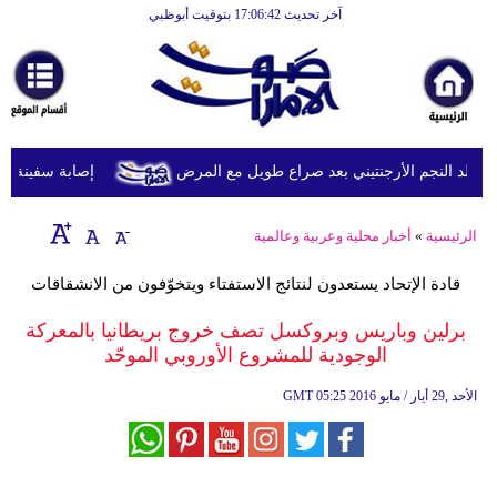
آخر تحديث 17:06:42 بتوقيت أبوظبي
الرئيسية
أخبارعاجلة
رياضة
ثقافة
د النجم الأرجنتيني بعد صراع طويل مع المرض
إصابة سفينة شحن 
إقتصاد
الرئيسية
»
أخبار محلية وعربية وعالمية
فن
قادة الإتحاد يستعدون لنتائج الاستفتاء ويتخوّفون من الانشقاقات
وموسيقى
برلين وباريس وبروكسل تصف خروج بريطانيا بالمعركة
أزياء
الوجودية للمشروع الأوروبي الموحّد
صحة
05:25 2016 الأحد ,29 أيار / مايو
GMT
وتغذية
سياحة