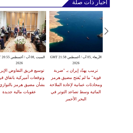
أخبار ذات صلة
الأربعاء ,05 آب / أغسطس GMT 20:02
الأربعاء ,05 آب / أغسطس GMT 21:58
السبت ,08 آب / أغسط
2026
2026
20
ستهدف ناقلة
ترمب يهدّد إيران بـ "ضربة
توسيع فريق التفاوض الإير
الة ينبع غداة
قوية" ما لم يُفتح مضيق هرمز
وتوقعات أميركية باتفاق ق
 نجران وسط
ومحادثات عمانية لإعادة الملاحة
بشأن مضيق هرمز بالتوازي
احة في البحر
المائية وسط تصاعد التوتر في
عقوبات مالية جديدة
حمر
البحر الأحمر