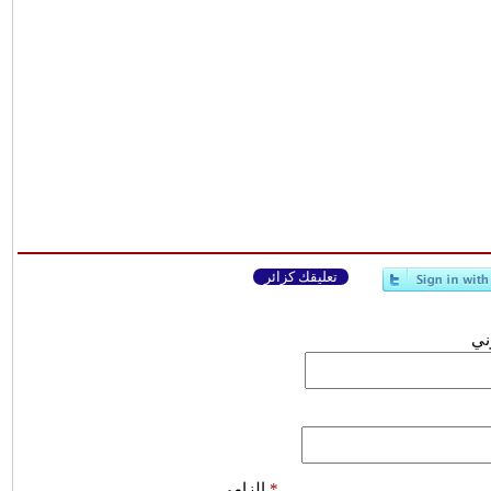
تعليقك كزائر
وني
*
إلزامي