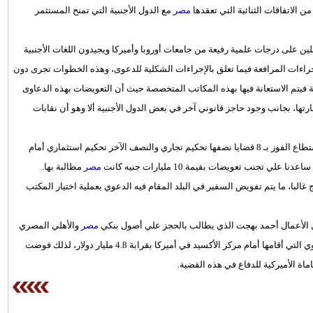
الاتفاقات الثنائية التي تعقدها
مصر
مع الدول الأجنبية التي تمنح المستثمر
لقسم الجديد في الهيئة يضم 11 مستشارا حاصلين على درجات علمية رفيعة من جامعات أوروبا وأميركا ويجيدون اللغات الأجنبية
جراءات المرافعة فيما تعلق بالإجراءات الشكلية للدعوى، وهذه الخطوات تجرى دون
 فيتم الاستعانة فيها بهذه المكاتب المتخصصة حيث أن التعويضات بهذه الدعاوى
ها، بجانب وجود حاجز قانوني آخر في بعض الدول الأجنبية ألا وهو أن نقابات
وأوضح أنه منذ تولي هيئة قضايا الدولة المسؤولية عن قضايا التحكيم، استطاع الفوز بـ 8 قضايا نصفها تحكيم تجاري والنصف الآخر تحكيم استثماري أمام
تجنب تعويضات بقيمة 10 مليارات جنيه كانت
مصر
مطالبة بها.
غالبا، ما يتم تفويض السفير في البلد المقام فيه الدعوي بعملية اختيار المكتب
 الأعمال أحمد بهجت الذي يطالب بالحجز علي أصول بنكي
مصر
والأهلي المصري
والحكومة المصرية في أميركا، سدادا لتعويضات قدرها محاميه في الدعوي التي أقامها أمام مركز الأكسيد في أميركا بقرابة 4.8 مليار دولار، لذلك فوضت
اة الأميركية للدفاع في هذه القضية.