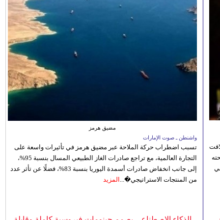
مضيق هرمز
واشنطن ـ صوت الإمارات
افت
تسبب اضطراب حركة الملاحة عبر مضيق هرمز في تأثيرات واسعة على
ته
التجارة العالمية، مع تراجع صادرات الغاز الطبيعي المسال بنسبة 95%،
ي
إلى جانب انخفاض صادرات أسمدة اليوريا بنسبة 83%، فضلًا عن تأثر عدد
من المنتجات الاستراتيجي�...
المزيد
الذكاء الاصطناعي يصمم جينومات فيروسية كاملة وقابلة