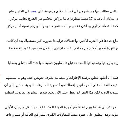
 التي يطالب بها مستثمرون في قضايا تحكيم مرفوعة على
مصر
في الخارج تبلغ
100 مليار جنيه. وأوضح عودة في حوار لصحيفة "الأهرام" القومية في عدد الثلاثاء، أن هناك 37 قضية تنظرها حاليا مراكز التحكيم في الخارج بجانب مركز
كمة القضاء الإداري ببطلان عقد بيعها لمستثمر هندي، والذي رفع قضية أمام مركز
ع عددها في الفترة الأخيرة واحتمالات تزايدها بصورة أكبر مستقبلا، بعد أن كانت
ثورة 25 يناير 2011 وخصوصا أنه تزامن مع الثورة صدور أحكام من محاكم القضاء الإداري ببطلان عدد من عقود الخصخصة
وأشار إلى أن القضايا المرفوعة علي الدولة التي تنظرها المحاكم المصرية بدرجاتها وتصنيفاتها المختلفة تبلغ 2.5 مليون قضية منها 500 ألف تتعلق بقضايا
حيث أن أغلبها يتعلق برصيد الإجازات والمطالبة بصرف تعويض عنه، وهو ما سيسهم
فيف النفقات على المواطنين، إعمالا لمبدأ تسوية المنازعات الودية، مشيرا إلى أن
دور التسوية الودية لكن هذا النص لم يفعل حتى الآن لعدم صدور التشريع القانوني لتنظيم
ر الأجنبي عندما يبرم اتفاقاً مع أجهزة الدولة المختلفة فإنه يستغل ميزتين، الأولى
دولة، وهذا ينطبق على عقود تنفيذ المقاولات الكبرى للمرافق العامة أو مشروعات