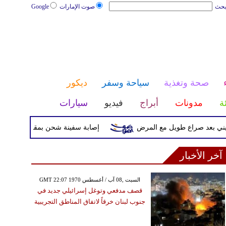
بحث
صوت الإمارات
Google
صحة وتغذية
سياحة وسفر
ديكور
ئة
مدونات
أبراج
فيديو
سيارات
عد صراع طويل مع المرض
إصابة سفينة شحن بمقذوف مجهول قرب سو
آخر الأخبار
GMT 22:07 1970 السبت ,08 آب / أغسطس
قصف مدفعي وتوغل إسرائيلي جديد في
جنوب لبنان خرقاً لاتفاق المناطق التجريبية