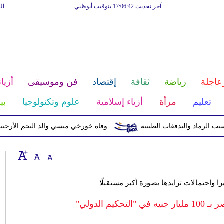
آخر تحديث 17:06:42 بتوقيت أبوظبي
ال
عاجلة
رياضة
ثقافة
إقتصاد
فن وموسيقى
أزياء
تعليم
مرأة
أزياء إسلامية
علوم وتكنولوجيا
بي
وفاة خورخي ميسي والد النجم الأرجنتيني ب
ا واحتمالات تزايدها بصورة أكبر مستقبلًا
م الدولي"