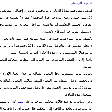
القاهرة ـ أكرم علي
كشف رئيس هيئة قضايا الدولة عزت محمود عودة أن إجمالي التعويضات
القاهرة الإقليمي للتحكيم، أبرزها قضية المراجل البخارية التي قضت مح
الاستثمار الدولي في أميركا «الاكسيد».
وكشف عودة إنشاء قسم جديد في الهيئة لمتابعة هذه المنازعات بعد ارتفا
لا تتجاوز قضيتين في العام قبل 
وزعم هؤلاء المستثمرون أن هذه الأحكام أضرّت باستثماراتهم.
عمالية.
وطالب عودة المسؤولين بحل القضايا العمالية من خلال الجهاز الإداري 
في تخفيف الأعباء الملقاة على القضاء المثقل بملايين القضايا وكذلك تخ
المادة 196 من الدستور الجديد تنص على قيام هيئة قضايا الدولة ب
استخدام هذه المادة.
وعن أسباب تزايد عدد حالات التحكيم المرفوعة علي
مصر
أكد أن المستثم
أنه يشترط في تعاقداته اللجوء إلى التحكيم حال حدوث أي نزاعات مع ال