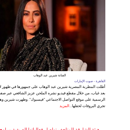
الفنانة شيرين عبد الوهاب
القاهرة - صوت الإمارات
أطلت المطربة المصرية شيرين عبد الوهاب على جمهورها في ظهور ل
بعد غياب، من خلال مقطع فيديو نشره الملحن عزيز الشافعي عبر صفح
الرسمية على موقع التواصل الاجتماعي "فيسبوك". وظهرت شيرين وه
تجري البروفات لحفلها...
المزيد
هيئة الشارقة للمتاحف تواصل فعالياتها الصيفية ببرامج