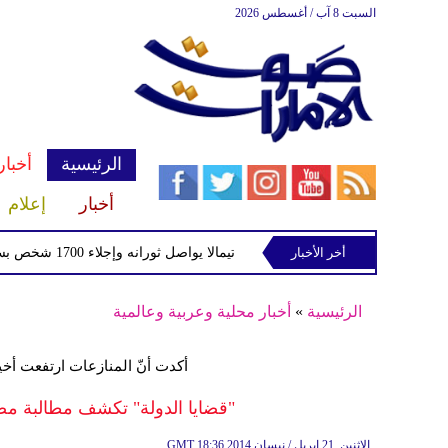
السبت 8 آب / أغسطس 2026
الرئيسية
أخبار
أخبار
إعلام
أخر الأخبار
بركان فويجو في جواتيمالا يواصل ثورانه وإجلاء 1700 شخص بسبب الرماد والتدفقات الطينية
الرئيسية
»
أخبار محلية وعربية وعالمية
أكدت أنّ المنازعات ارتفعت أخير
"قضايا الدولة" تكشف مطالبة مصر بـ 100 مليار جنيه في "التحكي
18:36 2014 الإثنين ,21 إبريل / نيسان
GMT