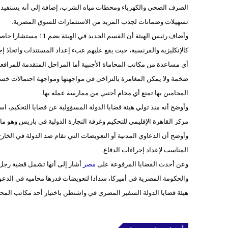
الصرف الصحي والكهرباء ومحطات مياه الشرب، إضافة إلى أنه يستفيد من 
تسهيلات وضمانات لجذب المزيد من الاستثمارات للسوق المصرية.
وأضاف رئيس الهيئة أن ا
كالإنكليزية والفرنسية، حيث يقع عليهم عبء إعداد المستندات واتخاذ إ
أي مساعدة من مكاتب المحاماة الأجنبية أما المراحل المتقدمة للمرافعة
ضخمة ولا يمكن المغامرة بالتراخي في مواجهتها ومواجهة احتمالات خسارت
المحامين بها تمنع أي محام أجنبي من ممارسة عمله بها.
مركز القاهرة الإقليمي للتحكيم وغرفة التجارة الدولية في باريس وهو ما ساعدنا علي 
وأوضح أن الدعاوي المدنية أو التعويضات التي تقام ضد الدولة في الخارج 
المناسب لإعداد إجراءات الدفاع.
وعن أحدث القضايا المرفوعة على
مصر
أشار إلى أنها تشمل قضية رجل
هيئة قضايا الدولة السفير المصري في واشنطن باختيار أحد مكاتب المحام