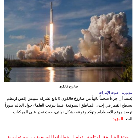
صاروخ فالكون
نيويورك - صوت الإمارات
يُعتقد أن جزءاً ضخماً تائهاً من صاروخ فالكون 9 تابع لشركة سبيس إكس ارتطم
بسطح القمر في إحدى المناطق المتوقعة، فيما يترقب العلماء حول العالم صوراً
ترصد موقع الاصطدام وتؤكد وقوعه بشكل نهائي، حيث تعذر على المركبات
الت...
المزيد
هيئة الشارقة للمتاحف تواصل فعالياتها الصيفية ببرامج تعليمية