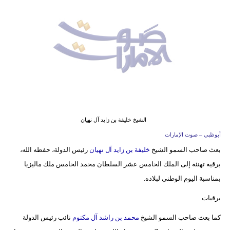
وسفر
ديكور
أخبار
إعلام
تعليم
مرأة
الشيخ خليفة بن زايد آل نهيان
أبوظبي – صوت الإمارات
أزياء
بعث صاحب السمو الشيخ
خليفة بن زايد آل نهيان
رئيس الدولة، حفظه الله،
إسلامية
برقية تهنئة إلى الملك الخامس عشر السلطان محمد الخامس ملك ماليزيا
علوم
بمناسبة اليوم الوطني لبلاده.
وتكنولوجيا
برقيات
بيئة
كما بعث صاحب السمو الشيخ
محمد بن راشد آل مكتوم
نائب رئيس الدولة