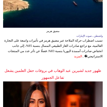
مضيق هرمز
واشنطن ـ صوت الإمارات
تسبب اضطراب حركة الملاحة عبر مضيق هرمز في تأثيرات واسعة على التجارة
العالمية، مع تراجع صادرات الغاز الطبيعي المسال بنسبة 95%، إلى جانب
انخفاض صادرات أسمدة اليوريا بنسبة 83%، فضلًا عن تأثر عدد من المنتجات
الاستراتيجي�...
المزيد
ظهور جديد لشيرين عبد الوهاب في بروفات حفل العلمين يشعل
تفاعل الجمهور