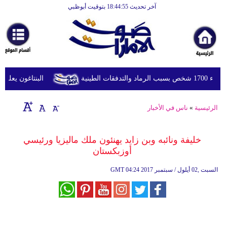
آخر تحديث 18:44:55 بتوقيت أبوظبي
الرئيسية
أخبارعاجلة
رياضة
ثقافة
طينية
البنتاغون يعلن مرا
إقتصاد
الرئيسية
»
ناس في الأخبار
فن
وموسيقى
خليفة ونائبه وبن زايد يهنئون ملك ماليزيا ورئيسي
أوزبكستان
أزياء
04:24 2017 السبت ,02 أيلول / سبتمبر
GMT
صحة
وتغذية
سياحة