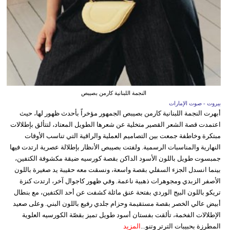
النجمة اللبنانية كارمن بصيبص
بيروت - صوت الإمارات
أبهرت النجمة اللبنانية كارمن بصيبص الجمهور مؤخراً بأحدث ظهور لها، حيث
اعتمدت قصة الشعر القصير متخلية عن شعرها الطويل المعتاد، لتتألق بإطلالات
مبتكرة وخاطفة جمعت بين التصاميم العملية والراقية التي تناسب الأوقات
النهارية والمناسبات الرسمية. ولفتت بصيبص الأنظار بإطلالة عصرية ارتدت فيها
جمبسوت طويل باللون الأسود الداكن بقصة كورسيه ضيقة مكشوفة الكتفين،
بينما انسدل الجزء السفلي بقصة واسعة، ونسقت معه حقيبة يد صغيرة باللون
الأصفر الزبدي ومجوهرات ذهبية ناعمة. وفي ظهور كاجوال آخر، ارتدت كنزة
تريكو باللون البيج الوردي بفتحة عنق مائلة كشفت عن أحد الكتفين، مع بنطال
أبيض عالي الخصر بقصة مستقيمة وحزام جلدي رفيع باللون البني. وعلى صعيد
الإطلالات الفخمة، تألقت بفستان أسود طويل تميز بقصّة الكورسيه العلوية
المطرزة بحبيبات الترتر وتنو...
المزيد