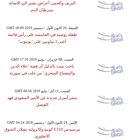
النزيف والحمى أعراض تشير الي الاصابة
بسرطان الدم
GMT 18:09 2019 الجمعة ,20 كانون الأول / ديسمبر
طفلة روسية في الخامسة على رأس قائمة
أغنى 3 مدّونين على "يوتيوب"
GMT 17:50 2019 السبت ,08 حزيران / يونيو
باحث يثبت بالدليل أن قصة "علاء الدين
والمصباح السحري" من حلب في سورية
GMT 00:56 2019 السبت ,11 أيار / مايو
ننشر أسرار جديدة عن الأمير السعودي فهد
الفيصل
GMT 04:14 2018 الإثنين ,24 كانون الأول / ديسمبر
مرسيدس E350 كوبيه وكابروليه يصلان السوق
الأنجليزي