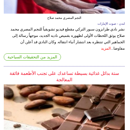
النجم المصري محمد صلاح
لندن - صوت الإمارات
نشر نادي طرابزون سبور التركي مقطع فيديو تشويقياً للنجم المصري محمد
صلاح يوثق اللحظات الأولى لظهوره بقميص ناديه الجديد، موجهاً رسالة إلى
الجماهير التي تنتظره بعد انتشار أنباء انتقاله. وكان النادي قد أعلن أن
مفاوضا...
المزيد
المزيد من التحقيقات السياحية
ستة بدائل غذائية بسيطة تساعدك على تجنب الأطعمة فائقة
المعالجة