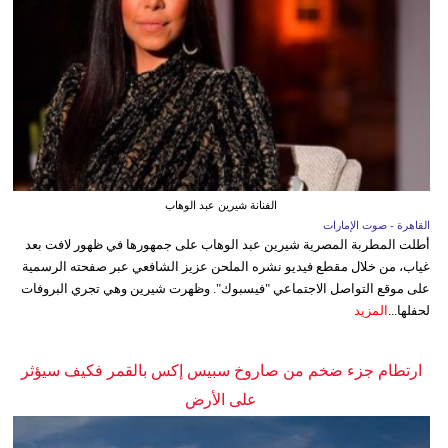
الفنانة شيرين عبد الوهاب
القاهرة - صوت الإمارات
أطلت المطربة المصرية شيرين عبد الوهاب على جمهورها في ظهور لافت بعد
غياب، من خلال مقطع فيديو نشره الملحن عزيز الشافعي عبر صفحته الرسمية
على موقع التواصل الاجتماعي "فيسبوك". وظهرت شيرين وهي تجري البروفات
لحفلها...
المزيد
ارتطام جزء ضخم من صاروخ سبيس إكس بالقمر فكيف سيؤثر
على الأرض